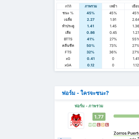
สถิติ
ภาพรวม
เหย้า
เยือ
ชนะ %
45%
45%
45
เฉลี่ย
2.27
1.91
2.6
ทำประตู
1.41
1.45
1.3
เสีย
0.86
0.45
1.2
BTTS
41%
27%
55
คลีนชีท
50%
73%
27
FTS
32%
36%
27
xG
0.41
0
1.4
xGA
0.12
0
1.12
ฟอร์ม - ใครจะชนะ?
ฟอร์ม - ภาพรวม
1.77
W
W
L
D
L
Zorros Puert