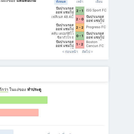
นแง่ของ
แต้มต่อเกม
ทั้งหมด
เหย้า
เยือน
ปัมปาเนรอส
ISG Sport FC
2 - 1
ออฟ แชมโป
ตอน เอฟซี
เฟลิเนส 48 AC
ปัมปาเนรอส
2 - 0
ออฟ แชมโป
ตอน เอฟซี
ปัมปาเนรอส
Progreso FC
2 - 2
ออฟ แชมโป
ตอน เอฟซี
คลับ เดปอร์ติโว
ปัมปาเนรอส
0 - 1
ซิตากัวโร II
ออฟ แชมโป
ตอน เอฟซี
ปัมปาเนรอส
Boston
1 - 2
ออฟ แชมโป
Cancun FC
ตอน เอฟซี
ก่อนหน้า
ถัดไป
ีกว่า
ในแง่ของ
ทำประตู