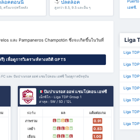
ล็อคตอนนี้
ปลดล็อค
Puerto
เอฟซี.
.5, ครึ่งแรก/ครึ่งหลัง
สูงกว่า 8.5, 9.5 และอื่น ๆ
ๆ
Liga T
los และ Pampaneros Champotón ซึ่งจะเกิดขึ้นในวันที่
Liga TDP 
ฟรี) เพื่อดูการวิเคราะห์ทางสถิติ GPT5
Liga TDP
Liga TDP 
los FC และ ปัมปาเนรอส ออฟ แชมโปตอน เอฟซี ในฤดูกาลปัจจุบัน
Liga TDP
ปัมปาเนรอส ออฟ แชมโปตอน เอฟซี
เม็กซิโก - Liga TDP Group 1
Liga TDP 
ล่าสุด : 5W / 5D / 12L
Liga TDP 
กม
ฟอร์ม
ผล
แต้มต่อเกม
ภาพรวม
0.91
L
W
D
L
W
Liga TDP
เหย้า
0.83
W
L
L
D
W
เยือน
1.00
W
L
L
W
L