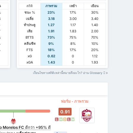
น
สถิติ
ภาพรวม
เหย้า
เยือน
%
ชนะ %
23%
17%
30%
4
เฉลี่ย
3.18
3.00
3.40
6
ทำประตู
1.27
1.17
1.40
7
เสีย
1.91
1.83
2.00
%
BTTS
73%
75%
70%
%
คลีนชีท
9%
8%
10%
%
FTS
18%
17%
20%
1
xG
0.62
0
1.12
xGA
1.43
0
1.93
เงื่อนไขทางสถิติเหล่านี้หมายถึงอะไร? อ่าน Glossary
ฟอร์ม - ภาพรวม
0.91
L
W
D
L
W
o Morelos FC
ดีกว่า
+95%
ดี