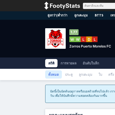
สูงกว่า/ต่ำกว่า
ลูกเตะมุม
BTTS
เท
1.77
W
W
L
D
L
Zorros Puerto Morelos FC
สถิติ
การทายผล
อันดับในลีก
ทั้งหมด
ประตู
ลูกเตะมุม
ใบ
ครึ่ง
นัดนี้เป็นนัดต้นฤดูกาลหรือบอลถ้วยที่จบไปแล้ว เ
วัน เพื่อให้บันทึกมีความสอดคล้องกันมากขึ้น