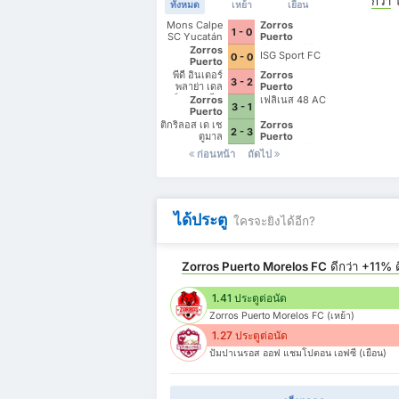
กว่า
ใ
ทั้งหมด
เหย้า
เยือน
Mons Calpe
Zorros
1 - 0
SC Yucatán
Puerto
Morelos FC
Zorros
ISG Sport FC
0 - 0
Puerto
Morelos FC
พีดี อินเตอร์
Zorros
3 - 2
พลาย่า เดล
Puerto
คาร์เมน เอซี II
Morelos FC
Zorros
เฟลิเนส 48 AC
3 - 1
Puerto
Morelos FC
ติกริลอส เด เช
Zorros
2 - 3
ตูมาล
Puerto
Morelos FC
ก่อนหน้า
ถัดไป
ได้ประตู
ใครจะยิงได้อีก?
Zorros Puerto Morelos FC
ดีกว่า
+11%
ด
1.41 ประตูต่อนัด
Zorros Puerto Morelos FC (เหย้า)
1.27 ประตูต่อนัด
ปัมปาเนรอส ออฟ แชมโปตอน เอฟซี (เยือน)