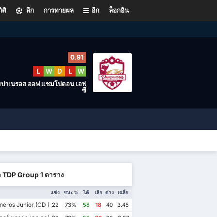
ิติ
ลีก
การทายผล
อีก
ล็อกอิน
0.91
L
W
D
L
W
มปาเนรอส ออฟ แชมโปตอน เอฟ
ซี
a TDP Group 1 ตาราง
แข่ง
ชนะ %
ได้
เสีย
ต่าง
เฉลี่ย
eros Junior (CD Pioneros de Cancún II)
22
73%
58
18
40
3.45