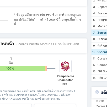
พีดี อิน
2
Deporti
3
Boston
4
* ข้อมูลหลังการแข่งขัน เช่น ช็อต การ์ด และลูกเตะ
้
มุม ยังไม่มีให้บริการสำหรับแมตช์นี้ จะถูกเพิ่มเร็ว ๆ
Progre
5
นี้
Mons C
6
Zorros
7
เฟลิเนส
8
ก่อนหน้า
- Zorros Puerto Morelos FC vs ปัมปาเนรอส
ติกริลอ
9
ปัมปาเ
10
1
Corsair
11
นัด
Campec
12
100%
0%
0%
ISG Sp
13
Pampaneros
คลับ เดป
14
Champotón
(0%)
กับ ปัมปาเนรอส ออฟ แชมโปตอน เอฟซี แสดงให้เห็นว่าจากการพบกัน 1
แต้
ะ 1 ครั้ง และ ปัมปาเนรอส ออฟ แชมโปตอน เอฟซี ชนะ 0 ครั้ง การ
และ ปัมปาเนรอส ออฟ แชมโปตอน เอฟซี จบลงด้วยผลเสมอ
ตลาด
Zorros 