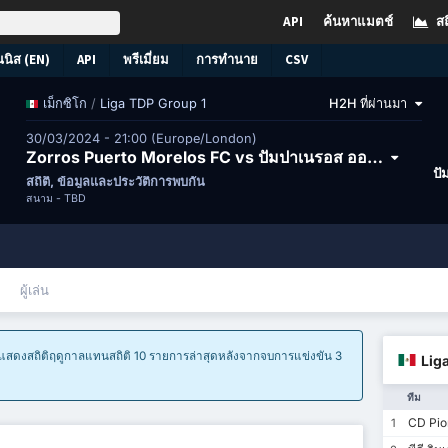
API
ค้นหาแมตช์
สถ
นนิส (EN)
API
พรีเมี่ยม
การทำนาย
CSV
/
Liga TDP Group 1
H2H ที่ผ่านมา
เม็กซิโก
30/03/2024 - 21:00 (Europe/London)
Zorros Puerto Morelos FC vs ปัมปาเนรอส ออฟ แชมโปตอน เอฟซี
ปั
สถิติ, ข้อมูลและประวัติการพบกัน
สนาม -
TBD
ผู้เล่น
ราแสดงสถิติฤดูกาลแทนสถิติ 10 รายการล่าสุดหลังจากจบการแข่งขัน 3
Lig
ทีม
CD Pion
1