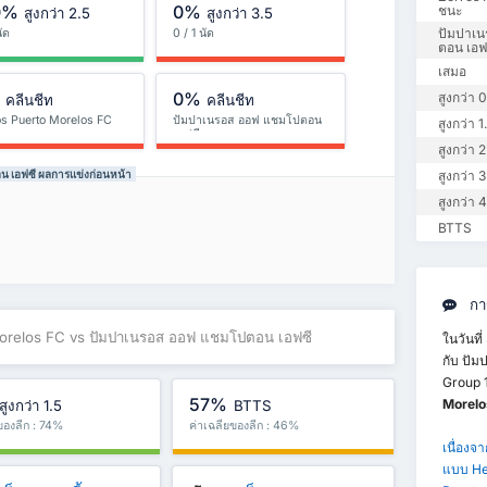
0%
0%
ชนะ
สูงกว่า 2.5
สูงกว่า 3.5
ปัมปาเ
นัด
0 / 1 นัด
ตอน เอฟ
เสมอ
%
0%
สูงกว่า 0
คลีนชีท
คลีนชีท
os Puerto Morelos FC
ปัมปาเนรอส ออฟ แชมโปตอน
สูงกว่า 1
เอฟซี
สูงกว่า 2
 เอฟซี ผลการแข่งก่อนหน้า
สูงกว่า 3
สูงกว่า 4
BTTS
การ
Morelos FC vs ปัมปาเนรอส ออฟ แชมโปตอน เอฟซี
ในวันที
กับ ปั
Group 
57%
Morelo
สูงกว่า 1.5
BTTS
ยของลีก : 74%
ค่าเฉลี่ยของลีก : 46%
เนื่องจ
แบบ He