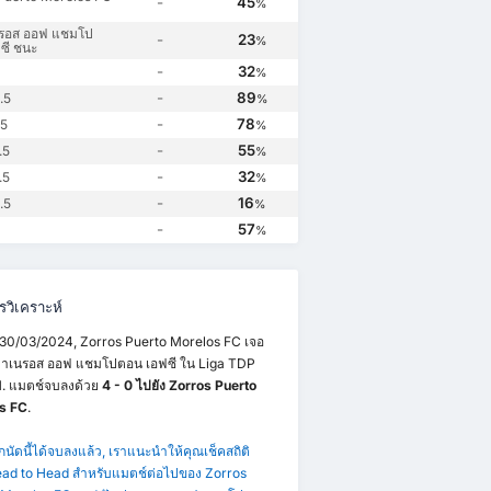
-
45
%
นรอส ออฟ แชมโป
-
23
%
ซี ชนะ
-
32
%
-
89
.5
%
-
78
.5
%
-
55
.5
%
-
32
.5
%
-
16
.5
%
-
57
%
วิเคราะห์
่ 30/03/2024, Zorros Puerto Morelos FC เจอ
มปาเนรอส ออฟ แชมโปตอน เอฟซี ใน Liga TDP
1. แมตช์จบลงด้วย
4 - 0 ไปยัง Zorros Puerto
s FC
.
ากนัดนี้ได้จบลงแล้ว, เราแนะนำให้คุณเช็คสถิติ
ad to Head สำหรับแมตช์ต่อไปของ Zorros