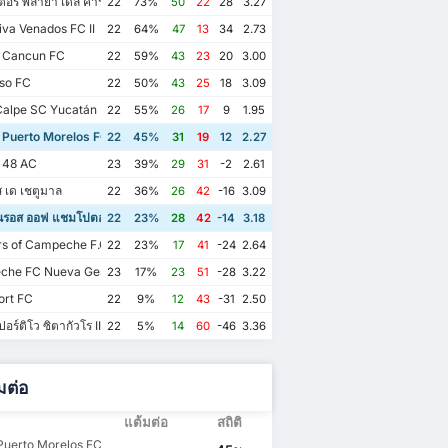
เตอร์ พลาย่า เดล คาร์เมน เอซี II
22
73%
50
22
28
3.27
va Venados FC II
22
64%
47
13
34
2.73
 Cancun FC
22
59%
43
23
20
3.00
so FC
22
50%
43
25
18
3.09
alpe SC Yucatán
22
55%
26
17
9
1.95
 Puerto Morelos FC
22
45%
31
19
12
2.27
 48 AC
23
39%
29
31
-2
2.61
ส เด เชตูมาล
22
36%
26
42
-16
3.09
นรอส ออฟ แชมโปตอน เอฟซี
22
23%
28
42
-14
3.18
s of Campeche F.C.
22
23%
17
41
-24
2.64
he FC Nueva Generación
23
17%
23
51
-28
3.22
ort FC
22
9%
12
43
-31
2.50
อร์ติโว ซิตากัวโร II
22
5%
14
60
-46
3.36
มต่อ
แต้มต่อ
สถิติ
Puerto Morelos FC