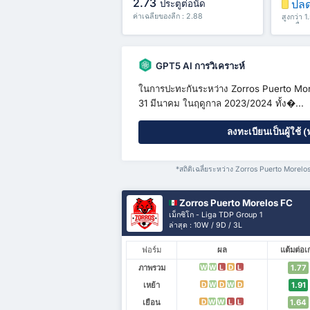
2.73
ปลด
ประตูต่อนัด
ค่าเฉลี่ยของลีก : 2.88
สูงกว่า 1
และอื่น 
GPT5 AI การวิเคราะห์
ในการปะทะกันระหว่าง Zorros Puerto More
31 มีนาคม ในฤดูกาล 2023/2024 ทั้ง�...
ลงทะเบียนเป็นผู้ใช้ (
*สถิติเฉลี่ยระหว่าง Zorros Puerto More
Zorros Puerto Morelos FC
เม็กซิโก - Liga TDP Group 1
ล่าสุด : 10W / 9D / 3L
ฟอร์ม
ผล
แต้มต่อเ
ภาพรวม
1.77
W
W
L
D
L
เหย้า
1.91
D
W
D
W
D
เยือน
1.64
D
W
W
L
L