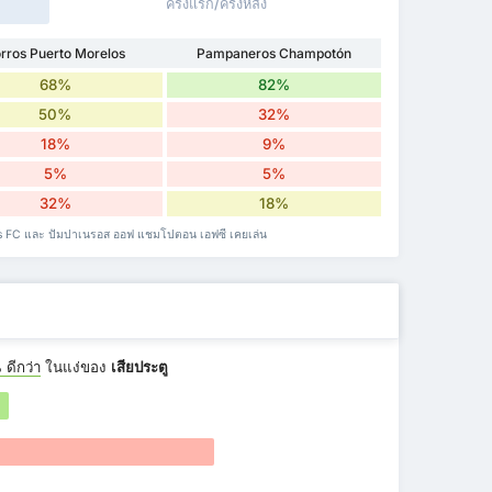
ครึ่งแรก/ครึ่งหลัง
rros Puerto Morelos
Pampaneros Champotón
68%
82%
50%
32%
18%
9%
5%
5%
32%
18%
elos FC และ ปัมปาเนรอส ออฟ แชมโปตอน เอฟซี เคยเล่น
%
ดีกว่า
ในแง่ของ
เสียประตู