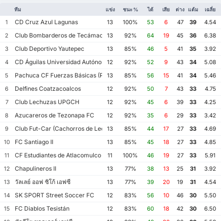
ทีม
แข่ง
ชนะ %
ได้
เสีย
ต่าง
แต้ม
เฉลี่ย
CD Cruz Azul Lagunas
1
13
100%
53
6
47
39
4.54
Club Bombarderos de Tecámac
2
13
92%
64
19
45
36
6.38
Club Deportivo Yautepec
3
13
85%
46
5
41
35
3.92
CD Águilas Universidad Autónoma de Guerrero
4
12
92%
52
9
43
34
5.08
Pachuca CF Fuerzas Básicas (Pachuca CF III)
5
13
85%
56
15
41
34
5.46
Delfines Coatzacoalcos
6
12
92%
50
7
43
33
4.75
Club Lechuzas UPGCH
7
12
92%
45
6
39
33
4.25
Azucareros de Tezonapa FC
8
12
92%
35
6
29
33
3.42
Club Fut-Car (Cachorros de León)
9
13
85%
44
17
27
33
4.69
FC Santiago II
10
13
85%
45
18
27
33
4.85
CF Estudiantes de Atlacomulco
11
11
100%
46
19
27
33
5.91
Chapulineros II
12
13
77%
38
13
25
31
3.92
วัลเลย์ ออฟ ซิโก้ เอฟซี
13
13
77%
39
20
19
31
4.54
SK SPORT Street Soccer FC
14
12
83%
56
10
46
30
5.50
FC Diablos Tesistán
15
12
83%
60
18
42
30
6.50