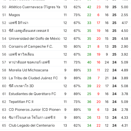
Atlético Cuernavaca (Tigres Yautepec)
50
13
62%
42
23
19
25
5.00
Magos
51
11
73%
22
6
16
25
2.55
เอฟซี อิกัวน่า
52
12
67%
33
17
16
25
4.17
ซีดี เอสตูเดียนเตส เทคอส II
53
12
67%
35
19
16
25
4.50
Universidad del Golfo de México FC
54
12
67%
35
20
15
25
4.58
Corsairs of Campeche F.C.
55
10
80%
21
8
13
25
2.90
เอฟซี พาวิลเลียน
56
12
67%
28
19
9
25
3.92
ทาปาติออส ซอคเกอร์ เอฟซี
57
11
73%
40
16
24
24
5.09
Morelia Ud Michoacana
58
9
89%
33
11
22
24
4.89
La Tribu de Ciudad Juárez FC
59
9
89%
28
7
21
24
3.89
ซีดี เกเรตาโร 3D
60
12
67%
39
22
17
24
5.08
Estudiantes de Querétaro FC
61
9
89%
25
9
16
24
3.78
Tepatitlan FC II
62
11
73%
36
20
16
24
5.09
CD Pioneros Junior (CD Pioneros de Cancún II)
63
9
89%
19
6
13
24
2.78
ซิมาร์โรเนส เด โซโนรา เอฟซี II
64
9
89%
26
13
13
24
4.33
Club Legado del Centenario
65
13
62%
34
22
12
24
4.31