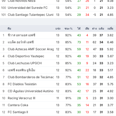
Club Novillos Neza
99
13
54%
27
26
1
21
4.08
Universidad del Sureste FC
100
13
54%
21
21
0
21
3.23
Club Santiago Tulantepec (Juniors FC)
101
13
54%
29
34
-5
21
4.85
ทีม
แข่ง
ชนะ %
ได้
เสีย
ต่าง
แต้ม
เฉลี่ย
ชีวาส อลามอส เอฟซี
1
13
92%
43
4
39
37
3.62
แบล็ค ฮอว์กส์ เอฟซี
2
13
85%
73
11
62
34
6.46
Club Aztecas AMF Soccer Aragón
3
12
92%
59
12
47
33
5.92
Club Deportivo Yautepec
4
12
92%
49
19
30
33
5.67
Club Lechuzas UPGCH
5
13
85%
33
9
24
33
3.23
เอฟซี ดอลฟิน ยูจีเอ็ม
6
12
92%
40
22
18
33
5.17
Club Bombarderos de Tecámac
7
13
77%
51
12
39
32
4.85
FC Diablos Tesistán
8
12
83%
53
16
37
31
5.75
CD Águilas Universidad Autónoma de Guerrero
9
12
83%
42
17
25
31
4.92
Racing Veracruz III
10
11
91%
28
5
23
31
3.00
Cantera Coka
11
13
77%
35
14
21
31
3.77
FC Santiago II
12
12
83%
30
13
17
31
3.58