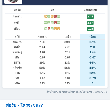
ฟอร์ม
ผล
แต้มต่อเกม
ภาพรวม
D
W
D
L
W
2.44
เหย้า
W
W
W
L
W
2.67
เยือน
W
L
W
D
D
2.22
สถิติ
ภาพรวม
เหย้า
เยือน
ชนะ %
78%
89%
67%
เฉลี่ย
2.44
2.78
2.11
ทำประตู
1.78
2.11
1.44
เสีย
0.67
0.67
0.67
BTTS
39%
33%
44%
คลีนชีท
50%
56%
44%
FTS
17%
11%
22%
xG
1.47
1.61
0.79
xGA
1.13
1.15
1
เงื่อนไขทางสถิติเหล่านี้หมายถึงอะไร? อ่าน Glossary
ฟอร์ม - ใครจะชนะ?