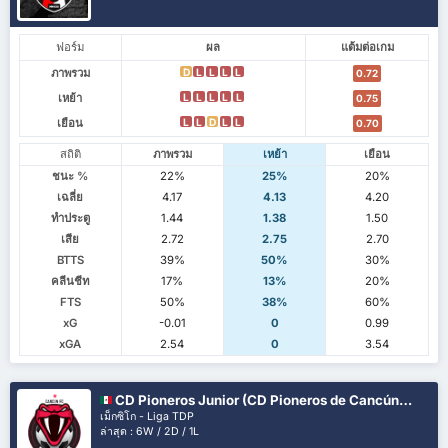
ฟอร์ม
ผล
แต้มต่อเกม
ภาพรวม
D
L
L
L
L
0.72
เหย้า
L
L
L
L
L
0.75
เยือน
L
L
D
L
L
0.70
สถิติ
ภาพรวม
เหย้า
เยือน
ชนะ %
22%
25%
20%
เฉลี่ย
4.17
4.13
4.20
ทำประตู
1.44
1.38
1.50
เสีย
2.72
2.75
2.70
BTTS
39%
50%
30%
คลีนชีท
17%
13%
20%
FTS
50%
38%
60%
xG
-0.01
0
0.99
xGA
2.54
0
3.54
CD Pioneros Junior (CD Pioneros de Cancún II)
เม็กซิโก - Liga TDP
ล่าสุด : 6W / 2D / 1L