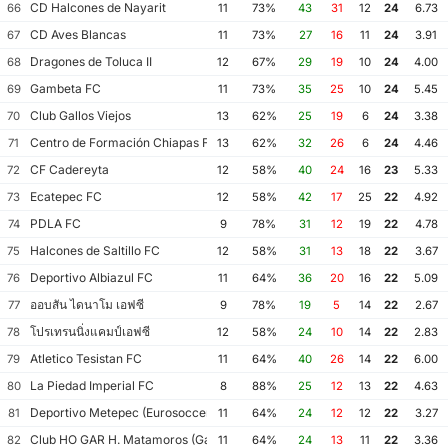
CD Halcones de Nayarit
66
11
73%
43
31
12
24
6.73
CD Aves Blancas
67
11
73%
27
16
11
24
3.91
Dragones de Toluca II
68
12
67%
29
19
10
24
4.00
Gambeta FC
69
11
73%
35
25
10
24
5.45
Club Gallos Viejos
70
13
62%
25
19
6
24
3.38
Centro de Formación Chiapas Fútbol
71
13
62%
32
26
6
24
4.46
CF Cadereyta
72
12
58%
40
24
16
23
5.33
Ecatepec FC
73
12
58%
42
17
25
22
4.92
PDLA FC
74
9
78%
31
12
19
22
4.78
Halcones de Saltillo FC
75
12
58%
31
13
18
22
3.67
Deportivo Albiazul FC
76
11
64%
36
20
16
22
5.09
ออบสัน ไดนาโม เอฟซี
77
9
78%
19
5
14
22
2.67
โปรเทรนนิ่งแคมป์เอฟซี
78
12
58%
24
10
14
22
2.83
Atletico Tesistan FC
79
11
64%
40
26
14
22
6.00
La Piedad Imperial FC
80
8
88%
25
12
13
22
4.63
Deportivo Metepec (Eurosoccer FC)
81
11
64%
24
12
12
22
3.27
Club HO GAR H. Matamoros (Gavilanes FC Matamoros II)
82
11
64%
24
13
11
22
3.36