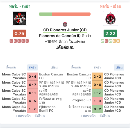
ฟอร์ม - เหย้า
ฟอร์ม - เยือน
CD Pioneros Junior (CD
0.75
2.22
Pioneros de Cancún II)
ดีกว่า
L
L
L
L
L
W
L
W
D
D
+196%
ดีกว่า
ในแง่ของ
แต้มต่อเกม
ทั้งหมด
เหย้า
เยือน
ทั้งหมด
เหย้า
เยือน
Mons Calpe SC
Boston Cancun
Boston Cancun
CD Pioneros
0 - 4
2 - 2
Yucatán
FC
FC
Junior (CD
Pioneros de
Mons Calpe SC
พีดี อินเตอร์ พลาย่
พีดี อินเตอร์ พลาย่
CD Pioneros
0 - 7
0 - 0
Cancún II)
Yucatán
า เดล คาร์เมน
า เดล คาร์เมน
Junior (CD
เอซี II
เอซี II
Pioneros de
Mons Calpe SC
เอฟซี
เอฟซี
CD Pioneros
0 - 1
1 - 2
Cancún II)
Yucatán
ลอสแองเจลิส
ลอสแองเจลิส
Junior (CD
Pioneros de
Mons Calpe SC
ติกริลอส เด เชตู
CD Pioneros
Progreso FC
4 - 5
1 - 0
Cancún II)
Yucatán
มาล
Junior (CD
Pioneros de
Mons Calpe SC
Ejidatarios
ติกริลอส เด เชตู
CD Pioneros
1 - 2
0 - 2
Cancún II)
Yucatán
Bonfil FC
มาล
Junior (CD
Pioneros de
ก่อนหน้า
ถัดไป
ก่อนหน้า
ถัดไป
Cancún II)