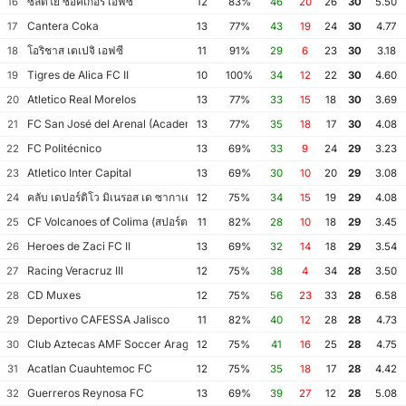
ซัลตีโย ซอคเกอร์ เอฟซี
16
12
83%
46
20
26
30
5.50
Cantera Coka
17
13
77%
43
19
24
30
4.77
โอริชาส เตเปจิ เอฟซี
18
11
91%
29
6
23
30
3.18
Tigres de Alica FC II
19
10
100%
34
12
22
30
4.60
Atletico Real Morelos
20
13
77%
33
15
18
30
3.69
FC San José del Arenal (Academia América Leyendas)
21
13
77%
35
18
17
30
4.08
FC Politécnico
22
13
69%
33
9
24
29
3.23
Atletico Inter Capital
23
13
69%
30
10
20
29
3.08
คลับ เดปอร์ติโว มิเนรอส เด ซากาเตกัส II
24
12
75%
34
15
19
29
4.08
CF Volcanoes of Colima (สปอร์ต ทาลา)
25
11
82%
28
10
18
29
3.45
Heroes de Zaci FC II
26
13
69%
32
14
18
29
3.54
Racing Veracruz III
27
12
75%
38
4
34
28
3.50
CD Muxes
28
12
75%
56
23
33
28
6.58
Deportivo CAFESSA Jalisco
29
11
82%
40
12
28
28
4.73
Club Aztecas AMF Soccer Aragón
30
12
75%
41
16
25
28
4.75
Acatlan Cuauhtemoc FC
31
12
75%
35
18
17
28
4.42
Guerreros Reynosa FC
32
13
69%
39
27
12
28
5.08