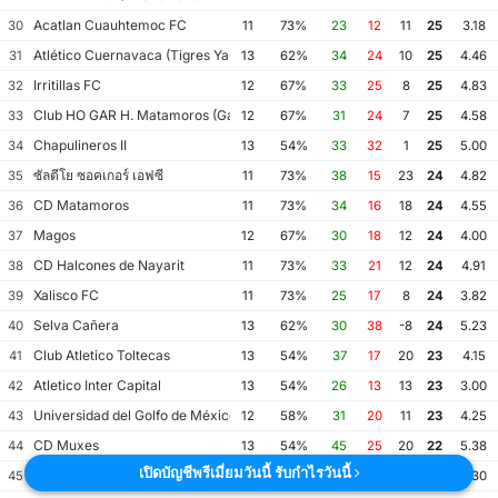
Acatlan Cuauhtemoc FC
30
11
73%
23
12
11
25
3.18
Atlético Cuernavaca (Tigres Yautepec)
31
13
62%
34
24
10
25
4.46
Irritillas FC
32
12
67%
33
25
8
25
4.83
Club HO GAR H. Matamoros (Gavilanes FC Matamoros II)
33
12
67%
31
24
7
25
4.58
Chapulineros II
34
13
54%
33
32
1
25
5.00
ซัลตีโย ซอคเกอร์ เอฟซี
35
11
73%
38
15
23
24
4.82
CD Matamoros
36
11
73%
34
16
18
24
4.55
Magos
37
12
67%
30
18
12
24
4.00
CD Halcones de Nayarit
38
11
73%
33
21
12
24
4.91
Xalisco FC
39
11
73%
25
17
8
24
3.82
Selva Cañera
40
13
62%
30
38
-8
24
5.23
Club Atletico Toltecas
41
13
54%
37
17
20
23
4.15
Atletico Inter Capital
42
13
54%
26
13
13
23
3.00
Universidad del Golfo de México FC
43
12
58%
31
20
11
23
4.25
CD Muxes
44
13
54%
45
25
20
22
5.38
เปิดบัญชีพรีเมี่ยมวันนี้ รับกำไรวันนี้
โอริชาส เตเปจิ เอฟซี
45
10
70%
35
18
17
22
5.30