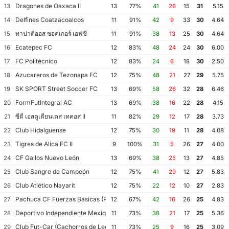
Dragones de Oaxaca II
13
13
77%
41
26
15
31
5.15
Delfines Coatzacoalcos
14
11
91%
42
9
33
30
4.64
ทาปาติออส ซอคเกอร์ เอฟซี
15
11
91%
38
13
25
30
4.64
Ecatepec FC
16
12
83%
48
24
24
30
6.00
FC Politécnico
17
12
83%
24
6
18
30
2.50
Azucareros de Tezonapa FC
18
12
75%
48
21
27
29
5.75
SK SPORT Street Soccer FC
19
13
69%
58
26
32
28
6.46
FormFutIntegral AC
20
13
69%
38
16
22
28
4.15
ซีดี เอสตูเดียนเตส เทคอส II
21
11
82%
29
12
17
28
3.73
Club Hidalguense
22
12
75%
30
19
11
28
4.08
Tigres de Alica FC II
23
9
100%
31
5
26
27
4.00
CF Gallos Nuevo León
24
13
69%
38
25
13
27
4.85
Club Sangre de Campeón
25
12
75%
41
29
12
27
5.83
Club Atlético Nayarit
26
12
75%
22
12
10
27
2.83
Pachuca CF Fuerzas Básicas (Pachuca CF III)
27
12
67%
42
16
26
25
4.83
Deportivo Independiente Mexiquense
28
11
73%
38
21
17
25
5.36
Club Fut-Car (Cachorros de León)
29
11
73%
25
9
16
25
3.09