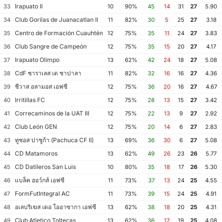
Irapuato II
33
10
90%
45
14
31
27
5.90
Club Gorilas de Juanacatlan II
34
11
82%
30
5
25
27
3.18
Centro de Formación Cuauhtémoc Blanco
35
12
75%
35
11
24
27
3.83
Club Sangre de Campeón
36
12
75%
35
15
20
27
4.17
Irapuato Olimpo
37
13
62%
42
24
18
27
5.08
CdF ชาราเลส เด ชาปาลา
38
11
82%
32
16
16
27
4.36
ชีวาส อลามอส เอฟซี
39
12
75%
36
20
16
27
4.67
Irritillas FC
40
12
75%
28
13
15
27
3.42
Correcaminos de la UAT III
41
12
75%
22
13
9
27
2.92
Club León GEN
42
12
75%
20
14
6
27
2.83
ทูซอส ปาชูก้า (Pachuca CF II)
43
13
69%
36
30
6
27
5.08
CD Matamoros
44
13
62%
49
26
23
26
5.77
CD Datileros San Luis
45
10
80%
35
18
17
26
5.30
แบล็ค ฮอว์กส์ เอฟซี
46
11
73%
37
13
24
25
4.55
FormFutIntegral AC
47
11
73%
39
15
24
25
4.91
อเลบริเฆส เดอ โออาซากา เอฟซี
48
13
62%
38
18
20
25
4.31
Club Atletico Toltecas
49
13
62%
36
17
19
25
4.08