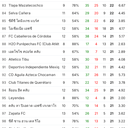
Tlapa Mazatecochco
83
9
78%
35
25
10
22
6.67
Selva Cañera
84
11
64%
29
20
9
22
4.45
ซีดีซี โดมิงเกซ แบร์ส
85
13
54%
28
22
6
22
3.85
โอเชียเนีย เอฟซี
86
12
58%
34
16
18
21
4.17
FC Caballeros de Córdoba
87
12
58%
38
24
14
21
5.17
H2O Purépechas FC (Club Atlético Morelia II)
88
8
88%
17
4
13
21
2.63
เอตโชโช สปอร์ต คลับ
89
9
67%
19
7
12
21
2.89
Atletico Tibu
90
12
58%
30
19
11
21
4.08
Deportivo Independiente Mexiquense
91
12
58%
32
21
11
21
4.42
CD Aguila Azteca Chocaman
92
11
64%
37
26
11
21
5.73
Club Titanes de Querétaro
93
9
78%
22
12
10
21
3.78
ลีออน ฮีท คลับ
94
12
58%
34
25
9
21
4.92
Leyendas
95
8
88%
12
4
8
21
2.00
คลับ ลา ปิเอดาด เอฟซี เกเรตาโร
96
10
70%
19
14
5
21
3.30
Zapata FC
97
13
54%
26
21
5
21
3.62
ซีดี ซาน ฮวน เดล ริโอ
98
9
78%
16
13
3
21
3.22