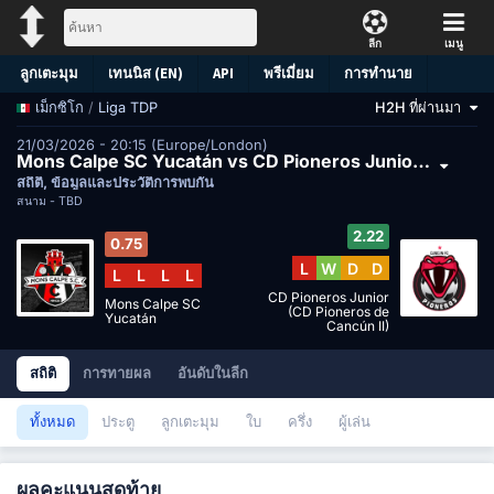
ลีก
เมนู
ลูกเตะมุม
เทนนิส (EN)
API
พรีเมี่ยม
การทำนาย
/
Liga TDP
H2H ที่ผ่านมา
เม็กซิโก
21/03/2026 - 20:15 (Europe/London)
Mons Calpe SC Yucatán vs CD Pioneros Junior (CD Pioneros de Cancún II)
สถิติ, ข้อมูลและประวัติการพบกัน
สนาม -
TBD
2.22
0.75
L
W
D
D
L
L
L
L
CD Pioneros Junior
Mons Calpe SC
(CD Pioneros de
Yucatán
Cancún II)
สถิติ
การทายผล
อันดับในลีก
ทั้งหมด
ประตู
ลูกเตะมุม
ใบ
ครึ่ง
ผู้เล่น
ผลคะแนนสุดท้าย