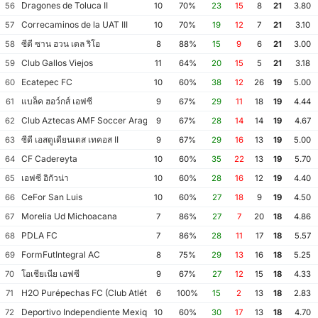
Dragones de Toluca II
56
10
70%
23
15
8
21
3.80
Correcaminos de la UAT III
57
10
70%
19
12
7
21
3.10
ซีดี ซาน ฮวน เดล ริโอ
58
8
88%
15
9
6
21
3.00
Club Gallos Viejos
59
11
64%
20
15
5
21
3.18
Ecatepec FC
60
10
60%
38
12
26
19
5.00
แบล็ค ฮอว์กส์ เอฟซี
61
9
67%
29
11
18
19
4.44
Club Aztecas AMF Soccer Aragón
62
9
67%
28
14
14
19
4.67
ซีดี เอสตูเดียนเตส เทคอส II
63
9
67%
29
16
13
19
5.00
CF Cadereyta
64
10
60%
35
22
13
19
5.70
เอฟซี อิกัวน่า
65
10
60%
28
16
12
19
4.40
CeFor San Luis
66
10
60%
27
18
9
19
4.50
Morelia Ud Michoacana
67
7
86%
27
7
20
18
4.86
PDLA FC
68
7
86%
28
11
17
18
5.57
FormFutIntegral AC
69
8
75%
29
13
16
18
5.25
โอเชียเนีย เอฟซี
70
9
67%
27
12
15
18
4.33
H2O Purépechas FC (Club Atlético Morelia II)
71
6
100%
15
2
13
18
2.83
Deportivo Independiente Mexiquense
72
10
60%
30
17
13
18
4.70