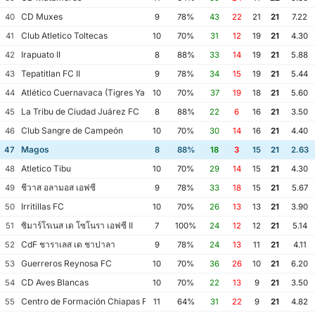
CD Muxes
40
9
78%
43
22
21
21
7.22
Club Atletico Toltecas
41
10
70%
31
12
19
21
4.30
Irapuato II
42
8
88%
33
14
19
21
5.88
Tepatitlan FC II
43
9
78%
34
15
19
21
5.44
Atlético Cuernavaca (Tigres Yautepec)
44
10
70%
37
19
18
21
5.60
La Tribu de Ciudad Juárez FC
45
8
88%
22
6
16
21
3.50
Club Sangre de Campeón
46
10
70%
30
14
16
21
4.40
Magos
47
8
88%
18
3
15
21
2.63
Atletico Tibu
48
10
70%
29
14
15
21
4.30
ชีวาส อลามอส เอฟซี
49
9
78%
33
18
15
21
5.67
Irritillas FC
50
10
70%
26
13
13
21
3.90
ซิมาร์โรเนส เด โซโนรา เอฟซี II
51
7
100%
24
12
12
21
5.14
CdF ชาราเลส เด ชาปาลา
52
9
78%
24
13
11
21
4.11
Guerreros Reynosa FC
53
10
70%
36
26
10
21
6.20
CD Aves Blancas
54
10
70%
22
13
9
21
3.50
Centro de Formación Chiapas Fútbol
55
11
64%
31
22
9
21
4.82