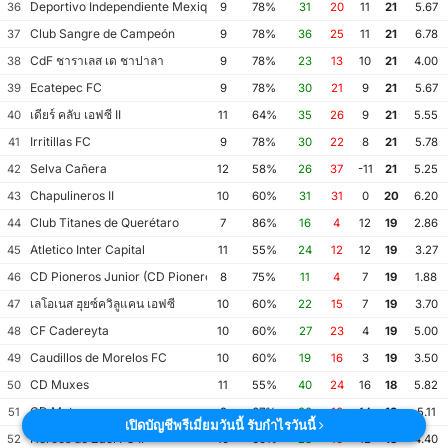
Deportivo Independiente Mexiquense
36
9
78%
31
20
11
21
5.67
Club Sangre de Campeón
37
9
78%
36
25
11
21
6.78
CdF ชาราเลส เด ชาปาลา
38
9
78%
23
13
10
21
4.00
Ecatepec FC
39
9
78%
30
21
9
21
5.67
เดียร์ คลับ เอฟซี II
40
11
64%
35
26
9
21
5.55
Irritillas FC
41
9
78%
30
22
8
21
5.78
Selva Cañera
42
12
58%
26
37
-11
21
5.25
Chapulineros II
43
10
60%
31
31
0
20
6.20
Club Titanes de Querétaro
44
7
86%
16
4
12
19
2.86
Atletico Inter Capital
45
11
55%
24
12
12
19
3.27
CD Pioneros Junior (CD Pioneros de Cancún II)
46
8
75%
11
4
7
19
1.88
เลโอเนส ฮุยซ์ควิลูแคน เอฟซี
47
10
60%
22
15
7
19
3.70
CF Cadereyta
48
10
60%
27
23
4
19
5.00
Caudillos de Morelos FC
49
10
60%
19
16
3
19
3.50
CD Muxes
50
11
55%
40
24
16
18
5.82
CD Matamoros
51
9
67%
30
16
14
18
5.11
เปิดบัญชีพรีเมี่ยมวันนี้ รับกำไรวันนี้
Heroes de Zaci FC II
52
10
60%
28
16
12
18
4.40