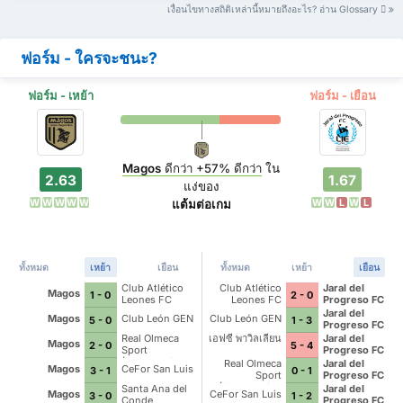
เงื่อนไขทางสถิติเหล่านี้หมายถึงอะไร? อ่าน Glossary
ฟอร์ม - ใครจะชนะ?
ฟอร์ม - เหย้า
ฟอร์ม - เยือน
Magos
ดีกว่า
+57%
ดีกว่า
ใน
2.63
1.67
แง่ของ
W
W
W
W
W
W
W
L
W
L
แต้มต่อเกม
ทั้งหมด
เหย้า
เยือน
ทั้งหมด
เหย้า
เยือน
Club Atlético
Club Atlético
Jaral del
Magos
1 - 0
2 - 0
Leones FC
Leones FC
Progreso FC
Jaral del
Magos
Club León GEN
Club León GEN
5 - 0
1 - 3
Progreso FC
Real Olmeca
เอฟซี พาวิลเลียน
Jaral del
Magos
2 - 0
5 - 4
Sport
Progreso FC
(Empresarios
Real Olmeca
Jaral del
Magos
CeFor San Luis
3 - 1
0 - 1
del Rincón)
Sport
Progreso FC
(Empresarios
Santa Ana del
Jaral del
Magos
CeFor San Luis
3 - 0
1 - 2
del Rincón)
Conde
Progreso FC