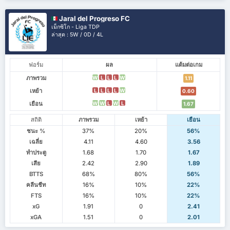
Jaral del Progreso FC
เม็กซิโก - Liga TDP
ล่าสุด : 5W / 0D / 4L
ฟอร์ม
ผล
แต้มต่อเกม
ภาพรวม
W
L
L
L
W
1.11
เหย้า
L
L
L
L
W
0.60
เยือน
W
W
L
W
L
1.67
สถิติ
ภาพรวม
เหย้า
เยือน
ชนะ %
37%
20%
56%
เฉลี่ย
4.11
4.60
3.56
ทำประตู
1.68
1.70
1.67
เสีย
2.42
2.90
1.89
BTTS
68%
80%
56%
คลีนชีท
16%
10%
22%
FTS
16%
10%
22%
xG
1.91
0
2.41
xGA
1.51
0
2.01