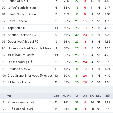
Lobos ULMX II
89
7
71%
22
9
13
16
4.43
เอตโชโช สปอร์ต คลับ
90
6
83%
15
4
11
16
3.17
สโมสร Surtam Pride
91
7
71%
17
8
9
16
3.57
Selva Cañera
92
9
56%
25
18
7
16
4.78
Tapachula II
93
10
50%
26
19
7
16
4.50
Atletico Tesistan FC
94
9
56%
30
24
6
16
6.00
Deportivo Albiazul FC
95
9
56%
23
18
5
16
4.56
Universidad del Golfo de México FC
96
9
56%
23
18
5
16
4.56
ซีดีซี โดมิงเกซ แบร์ส
97
10
50%
23
19
4
16
4.20
เอฟซี ดอลฟิน ยูจีเอ็ม
98
9
56%
28
24
4
16
5.78
Pavones ADMC
99
11
45%
11
10
1
16
1.91
Club Grupo Sherwood (Proyecto México Soccer)
100
10
50%
21
20
1
16
4.10
F Metropolitana
101
11
45%
20
20
0
16
3.64
ทีม
แข่ง
ชนะ %
ได้
เสีย
ต่าง
แต้ม
เฉลี่ย
ชีวาส อลามอส เอฟซี
1
11
91%
38
4
34
31
3.82
แบล็ค ฮอว์กส์ เอฟซี
2
11
91%
65
9
56
30
6.73