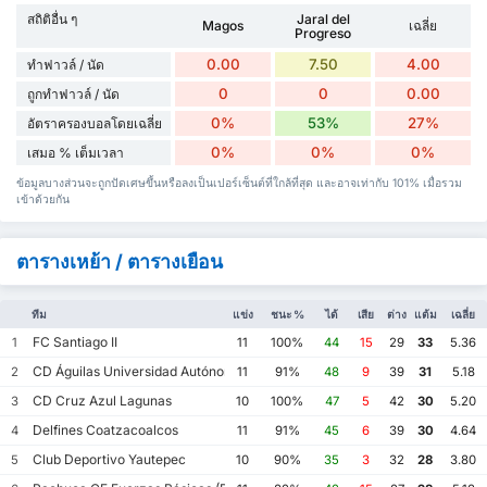
สถิติอื่น ๆ
Jaral del
Magos
เฉลี่ย
Progreso
0.00
7.50
4.00
ทำฟาวล์ / นัด
0
0
0.00
ถูกทำฟาวล์ / นัด
0%
53%
27%
อัตราครองบอลโดยเฉลี่ย
0%
0%
0%
เสมอ % เต็มเวลา
ข้อมูลบางส่วนจะถูกปัดเศษขึ้นหรือลงเป็นเปอร์เซ็นต์ที่ใกล้ที่สุด และอาจเท่ากับ 101% เมื่อรวม
เข้าด้วยกัน
ตารางเหย้า / ตารางเยือน
ทีม
แข่ง
ชนะ %
ได้
เสีย
ต่าง
แต้ม
เฉลี่ย
FC Santiago II
1
11
100%
44
15
29
33
5.36
CD Águilas Universidad Autónoma de Guerrero
2
11
91%
48
9
39
31
5.18
CD Cruz Azul Lagunas
3
10
100%
47
5
42
30
5.20
Delfines Coatzacoalcos
4
11
91%
45
6
39
30
4.64
Club Deportivo Yautepec
5
10
90%
35
3
32
28
3.80