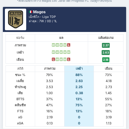
*สถิติเฉลี่ยระหว่าง Magos และ Jaral del Progreso FC ในฤดูกาลปัจจุบัน
Magos
เม็กซิโก - Liga TDP
ล่าสุด : 7W / 0D / 1L
ฟอร์ม
ผล
แต้มต่อเกม
ภาพรวม
W
W
W
W
L
2.37
เหย้า
W
W
W
W
W
2.63
เยือน
L
W
W
W
L
2.18
สถิติ
ภาพรวม
เหย้า
เยือน
ชนะ %
79%
88%
73%
เฉลี่ย
3.53
2.63
4.18
ทำประตู
2.53
2.25
2.73
เสีย
1.00
0.38
1.45
BTTS
37%
13%
55%
คลีนชีท
47%
75%
27%
FTS
16%
13%
18%
xG
2.19
0
3.19
xGA
0.13
0
1.13