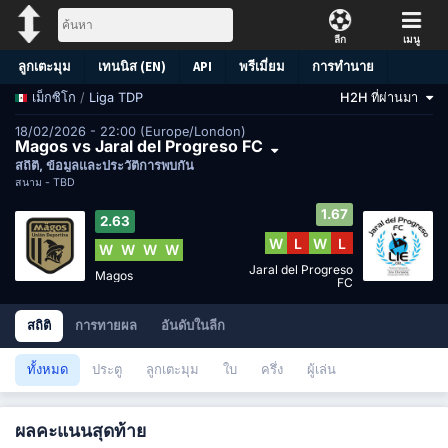
ลีก
เมนู
ลูกเตะมุม
เทนนิส (EN)
API
พรีเมี่ยม
การทำนาย
/
Liga TDP
H2H ที่ผ่านมา
เม็กซิโก
18/02/2026 - 22:00 (Europe/London)
Magos vs Jaral del Progreso FC
สถิติ, ข้อมูลและประวัติการพบกัน
สนาม -
TBD
1.67
2.63
W
L
W
L
W
W
W
W
Jaral del Progreso
Magos
FC
สถิติ
การทายผล
อันดับในลีก
ทั้งหมด
ประตู
ลูกเตะมุม
ใบ
ครึ่ง
ผู้เล่น
ผลคะแนนสุดท้าย