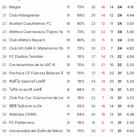
Magos
20
11
73%
30
16
14
24
4.18
Club Hidalguense
21
9
89%
26
14
12
24
4.44
Acatlan Cuauhtemoc FC
22
10
80%
23
12
11
24
3.50
Atlético Cuernavaca (Tigres Yautepec)
23
11
73%
33
22
11
24
5.00
Club Atlético Nayarit
24
10
80%
20
11
9
24
3.10
Club HO GAR H. Matamoros (Gavilanes FC Matamoros II)
25
11
73%
30
23
7
24
4.82
FC Diablos Tesistán
26
9
78%
27
14
13
22
4.56
Correcaminos de la UAT III
27
10
70%
31
21
10
22
5.20
Pachuca CF Fuerzas Básicas (Pachuca CF III)
28
10
70%
37
15
22
21
5.20
ซัลตีโย ซอคเกอร์ เอฟซี
29
9
78%
34
14
20
21
5.33
โอริชาส เตเปจิ เอฟซี
30
8
88%
31
13
18
21
5.50
Club Fut-Car (Cachorros de León)
31
9
78%
22
7
15
21
3.22
ซีดีซี โดมิงเกซ แบร์ส
32
11
55%
30
16
14
21
4.18
Alebrijes CDMX
33
11
64%
30
18
12
21
4.36
FC Politécnico
34
9
78%
16
5
11
21
2.33
Universidad del Golfo de México FC
35
10
70%
28
17
11
21
4.50