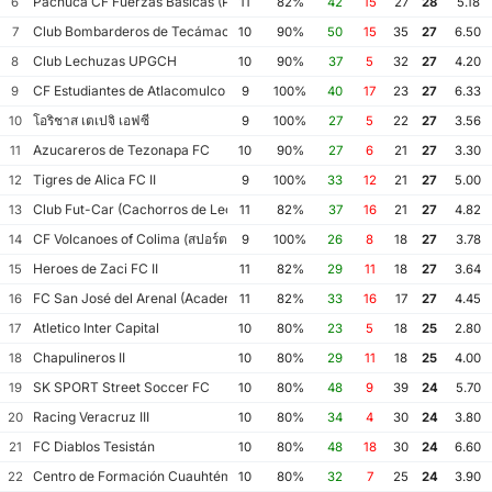
Pachuca CF Fuerzas Básicas (Pachuca CF III)
6
11
82%
42
15
27
28
5.18
Club Bombarderos de Tecámac
7
10
90%
50
15
35
27
6.50
Club Lechuzas UPGCH
8
10
90%
37
5
32
27
4.20
CF Estudiantes de Atlacomulco
9
9
100%
40
17
23
27
6.33
โอริชาส เตเปจิ เอฟซี
10
9
100%
27
5
22
27
3.56
Azucareros de Tezonapa FC
11
10
90%
27
6
21
27
3.30
Tigres de Alica FC II
12
9
100%
33
12
21
27
5.00
Club Fut-Car (Cachorros de León)
13
11
82%
37
16
21
27
4.82
CF Volcanoes of Colima (สปอร์ต ทาลา)
14
9
100%
26
8
18
27
3.78
Heroes de Zaci FC II
15
11
82%
29
11
18
27
3.64
FC San José del Arenal (Academia América Leyendas)
16
11
82%
33
16
17
27
4.45
Atletico Inter Capital
17
10
80%
23
5
18
25
2.80
Chapulineros II
18
10
80%
29
11
18
25
4.00
SK SPORT Street Soccer FC
19
10
80%
48
9
39
24
5.70
Racing Veracruz III
20
10
80%
34
4
30
24
3.80
FC Diablos Tesistán
21
10
80%
48
18
30
24
6.60
Centro de Formación Cuauhtémoc Blanco
22
10
80%
32
7
25
24
3.90