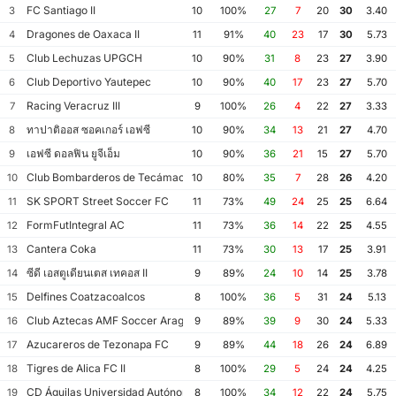
FC Santiago II
3
10
100%
27
7
20
30
3.40
Dragones de Oaxaca II
4
11
91%
40
23
17
30
5.73
Club Lechuzas UPGCH
5
10
90%
31
8
23
27
3.90
Club Deportivo Yautepec
6
10
90%
40
17
23
27
5.70
Racing Veracruz III
7
9
100%
26
4
22
27
3.33
ทาปาติออส ซอคเกอร์ เอฟซี
8
10
90%
34
13
21
27
4.70
เอฟซี ดอลฟิน ยูจีเอ็ม
9
10
90%
36
21
15
27
5.70
Club Bombarderos de Tecámac
10
10
80%
35
7
28
26
4.20
SK SPORT Street Soccer FC
11
11
73%
49
24
25
25
6.64
FormFutIntegral AC
12
11
73%
36
14
22
25
4.55
Cantera Coka
13
11
73%
30
13
17
25
3.91
ซีดี เอสตูเดียนเตส เทคอส II
14
9
89%
24
10
14
25
3.78
Delfines Coatzacoalcos
15
8
100%
36
5
31
24
5.13
Club Aztecas AMF Soccer Aragón
16
9
89%
39
9
30
24
5.33
Azucareros de Tezonapa FC
17
9
89%
44
18
26
24
6.89
Tigres de Alica FC II
18
8
100%
29
5
24
24
4.25
CD Águilas Universidad Autónoma de Guerrero
19
8
100%
34
12
22
24
5.75