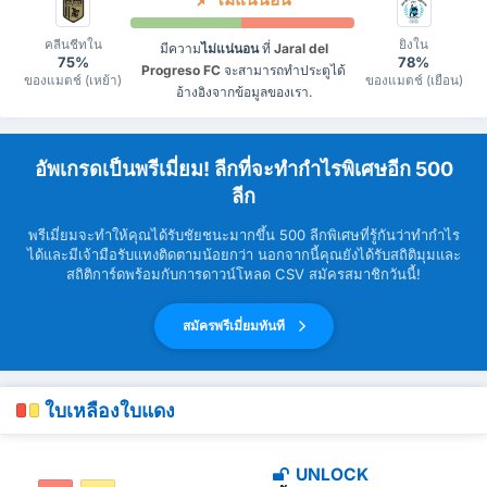
คลีนชีทใน
ยิงใน
มีความ
ไม่แน่นอน
ที่
Jaral del
75%
78%
Progreso FC
จะสามารถทำประตูได้
ของแมตช์ (เหย้า)
ของแมตช์ (เยือน)
อ้างอิงจากข้อมูลของเรา.
อัพเกรดเป็นพรีเมี่ยม! ลีกที่จะทำกำไรพิเศษอีก 500
ลีก
พรีเมี่ยมจะทำให้คุณได้รับชัยชนะมากขึ้น 500 ลีกพิเศษที่รู้กันว่าทำกำไร
ได้และมีเจ้ามือรับแทงติดตามน้อยกว่า นอกจากนี้คุณยังได้รับสถิติมุมและ
สถิติการ์ดพร้อมกับการดาวน์โหลด CSV สมัครสมาชิกวันนี้!
สมัครพรีเมี่ยมทันที
ใบเหลืองใบแดง
UNLOCK