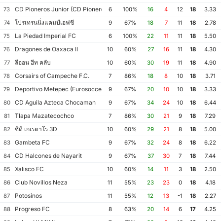
CD Pioneros Junior (CD Pioneros de Cancún II)
73
6
100%
16
4
12
18
3.33
โปรเทรนนิ่งแคมป์เอฟซี
74
9
67%
18
7
11
18
2.78
La Piedad Imperial FC
75
6
100%
22
11
11
18
5.50
Dragones de Oaxaca II
76
10
60%
27
16
11
18
4.30
ลีออน ฮีท คลับ
77
10
60%
30
19
11
18
4.90
Corsairs of Campeche F.C.
78
7
86%
18
8
10
18
3.71
Deportivo Metepec (Eurosoccer FC)
79
9
67%
20
10
10
18
3.33
CD Aguila Azteca Chocaman
80
9
67%
34
24
10
18
6.44
Tlapa Mazatecochco
81
7
86%
30
21
9
18
7.29
ซีดี เกเรตาโร 3D
82
10
60%
29
21
8
18
5.00
Gambeta FC
83
9
67%
32
24
8
18
6.22
CD Halcones de Nayarit
84
9
67%
37
30
7
18
7.44
Xalisco FC
85
10
60%
14
11
3
18
2.50
Club Novillos Neza
86
11
55%
23
23
0
18
4.18
Potosinos
87
11
55%
12
13
-1
18
2.27
Progreso FC
88
8
63%
20
14
6
17
4.25