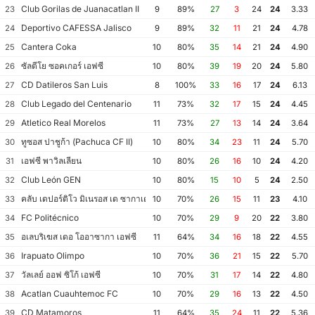
Club Gorilas de Juanacatlan II
23
9
89%
27
3
24
24
3.33
Deportivo CAFESSA Jalisco
24
9
89%
32
11
21
24
4.78
Cantera Coka
25
10
80%
35
14
21
24
4.90
ซัลตีโย ซอคเกอร์ เอฟซี
26
10
80%
39
19
20
24
5.80
CD Datileros San Luis
27
8
100%
33
16
17
24
6.13
Club Legado del Centenario
28
11
73%
32
17
15
24
4.45
Atletico Real Morelos
29
11
73%
27
13
14
24
3.64
ทูซอส ปาชูก้า (Pachuca CF II)
30
10
80%
34
23
11
24
5.70
เอฟซี พาวิลเลียน
31
10
80%
26
16
10
24
4.20
Club León GEN
32
10
80%
15
10
5
24
2.50
คลับ เดปอร์ติโว มิเนรอส เด ซากาเตกัส II
33
10
70%
26
15
11
23
4.10
FC Politécnico
34
10
70%
29
9
20
22
3.80
อเลบริเฆส เดอ โออาซากา เอฟซี
35
11
64%
34
16
18
22
4.55
Irapuato Olimpo
36
10
70%
36
21
15
22
5.70
วัลเลย์ ออฟ ซิโก้ เอฟซี
37
10
70%
31
17
14
22
4.80
Acatlan Cuauhtemoc FC
38
10
70%
29
16
13
22
4.50
CD Matamoros
39
11
64%
35
24
11
22
5.36