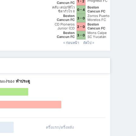
Progreso FC
1 - 2
Cancun FC
คลับ เดปอร์ติโว
Boston
0 - 4
ซิตากัวโร II
Cancun FC
Boston
Zorros Puerto
3 - 0
Cancun FC
Morelos FC
CD Pioneros
Boston
2 - 0
Junior (CD
Cancun FC
Pioneros de
Boston
Mons Calpe
3 - 0
Cancún II)
Cancun FC
SC Yucatán
ก่อนหน้า
ถัดไป
นแง่ของ
ทำประตู
ครึ่งแรก/ครึ่งหลัง