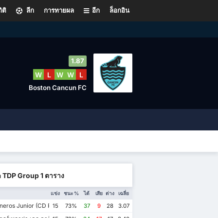
ิติ
ลีก
การทายผล
อีก
ล็อกอิน
1.87
W
L
W
W
L
Boston Cancun FC
a TDP Group 1 ตาราง
แข่ง
ชนะ %
ได้
เสีย
ต่าง
เฉลี่ย
eros Junior (CD Pioneros de Cancún II)
15
73%
37
9
28
3.07