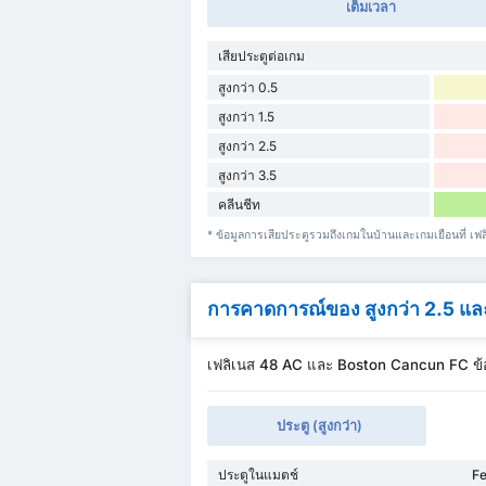
เต็มเวลา
เสียประตูต่อเกม
สูงกว่า 0.5
สูงกว่า 1.5
สูงกว่า 2.5
สูงกว่า 3.5
คลีนชีท
* ข้อมูลการเสียประตูรวมถึงเกมในบ้านและเกมเยือนที่ เ
การคาดการณ์ของ สูงกว่า 2.5 แ
เฟลิเนส 48 AC และ Boston Cancun FC ข้อ
ประตู (สูงกว่า)
ประตูในแมตช์
Fe