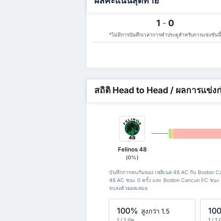
ผลคะแนนสุดท้าย
1
-
0
*ไม่มีการบันทึกเวลาการทำประตูสำหรับการแข่งขันนี
สถิติ Head to Head / ผลการแข่ง
0%
0%
Felinos 48
(0%)
บันทึกการพบกันของ เฟลิเนส 48 AC กับ Boston C
48 AC ชนะ 0 ครั้ง และ Boston Cancun FC ชนะ 1
จบลงด้วยผลเสมอ
100%
10
สูงกว่า 1.5
1 / 1 นัด
1 / 1 