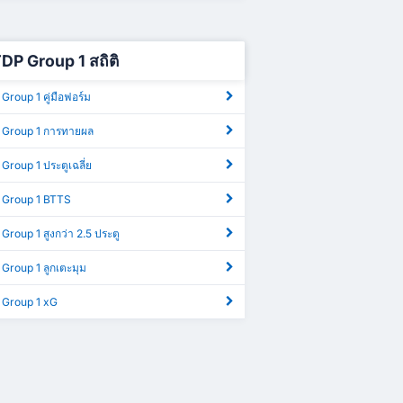
DP Group 1 สถิติ
Group 1 คู่มือฟอร์ม
 Group 1 การทายผล
Group 1 ประตูเฉลี่ย
 Group 1 BTTS
Group 1 สูงกว่า 2.5 ประตู
Group 1 ลูกเตะมุม
 Group 1 xG