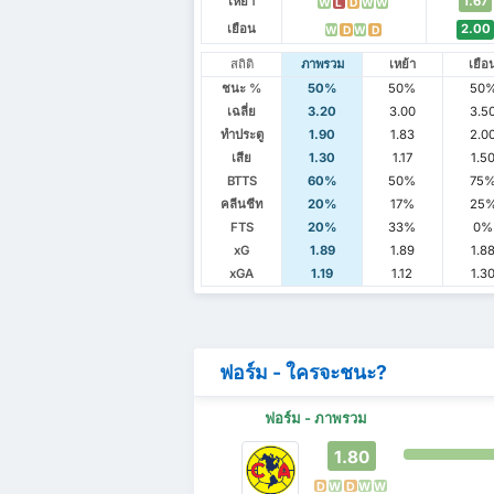
เหย้า
1.67
W
L
D
W
W
เยือน
2.00
W
D
W
D
สถิติ
ภาพรวม
เหย้า
เยือ
ชนะ %
50%
50%
50
เฉลี่ย
3.20
3.00
3.5
ทำประตู
1.90
1.83
2.0
เสีย
1.30
1.17
1.5
BTTS
60%
50%
75
คลีนชีท
20%
17%
25
FTS
20%
33%
0%
xG
1.89
1.89
1.8
xGA
1.19
1.12
1.3
ฟอร์ม - ใครจะชนะ?
ฟอร์ม - ภาพรวม
1.80
D
W
D
W
W