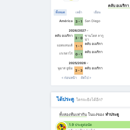
คลับ อเมริกา
ทั้งหมด
เหย้า
เยือน
América
San Diego
3 - 1
2026/2027
คลับ อเมริกา
ซานโตส ลากู
3 - 0
น่า
คลับ อเมริกา
แอตแลนเต้
1 - 1
คลับ อเมริกา
เกเรตาโร่
0 - 1
2025/2026
พูมาส ยูนัม
คลับ อเมริกา
3 - 3
ก่อนหน้า
ถัดไป
ได้ประตู
ใครจะยิงได้อีก?
ทั้งสองทีมเท่ากัน
ในแง่ของ
ทำประตู
1.9 ประตูต่อนัด