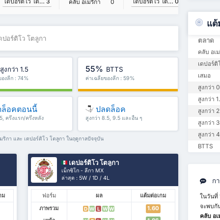
เดปอร์ติโว โตลูกา
3
เดปอร์ติโว โตลูกา
0
คลับ อเมริกา
0
แต้
ดปอร์ติโว โตลูกา
ตลาด
คลับ อเม
เดปอร์ติ
55%
สูงกว่า 1.5
BTTS
เสมอ
ยของลีก : 74%
ค่าเฉลี่ยของลีก : 59%
สูงกว่า 0
สูงกว่า 1
ล็อคตอนนี้
ปลดล็อค
สูงกว่า 2
.5, ครึ่งแรก/ครึ่งหลัง
สูงกว่า 8.5, 9.5 และอื่น ๆ
สูงกว่า 3
ๆ
สูงกว่า 4
อเมริกา และ เดปอร์ติโว โตลูกา ในฤดูกาลปัจจุบัน
BTTS
เดปอร์ติโว โตลูกา
เม็กซิโก - ลีกา MX
ล่าสุด : 5W / 1D / 4L
การ
กม
ฟอร์ม
ผล
แต้มต่อเกม
ในวันที่
จะพบกั
ภาพรวม
1.60
D
W
L
W
W
คลับ อเ