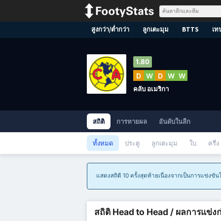
สูงกว่า/ต่ำกว่า
ลูกเตะมุม
BTTS
เท
1.80
D
W
D
W
W
คลับ อเมริกา
สถิติ
การทายผล
อันดับในลีก
ทั้งหมด
ประตู
ลูกเตะมุม
ใบ
ครึ่ง
แสดงสถิติ 10 ครั้งสุดท้ายเนื่องจากเป็นการแข่งขั
สถิติ Head to Head / ผลการแข่ง