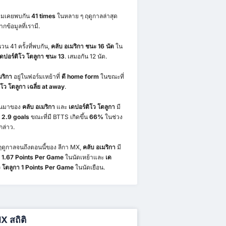
ทีมเคยพบกัน
41 times
ในหลาย ๆ ฤดูกาลล่าสุด
ากข้อมูลที่เรามี.
น 41 ครั้งที่พบกัน,
คลับ อเมริกา ชนะ 16 นัด
ใน
เดปอร์ติโว โตลูกา ชนะ 13
. เสมอกัน 12 นัด.
มริกา
อยู่ในฟอร์มเหย้าที่
ดี home form
ในขณะที่
ิโว โตลูกา
เฉลี่ย at away
.
่านมาของ
คลับ อเมริกา
และ
เดปอร์ติโว โตลูกา
มี
ย
2.9 goals
ขณะที่มี BTTS เกิดขึ้น
66%
ในช่วง
กล่าว.
ดูกาลจนถึงตอนนี้ของ ลีกา MX,
คลับ อเมริกา
มี
ย
1.67 Points Per Game
ในนัดเหย้าและ
เด
ว โตลูกา 1 Points Per Game
ในนัดเยือน.
X สถิติ