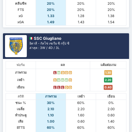
คลีนชีท
20%
20%
20%
FTS
20%
20%
20%
xG
1.33
1.28
1.38
xGA
1.49
1.43
1.54
SSC Giugliano
อิตาลี - กัลโช่ เซเรีย ซี กรุ๊ป ซี
ล่าสุด : 3W / 4D / 3L
ฟอร์ม
ผล
แต้มต่อเกม
ภาพรวม
1.30
L
W
D
D
D
เหย้า
2.20
D
W
W
W
D
เยือน
0.40
L
L
L
D
D
สถิติ
ภาพรวม
เหย้า
เยือน
ชนะ %
30%
60%
0%
เฉลี่ย
2.10
2.20
2.00
ทำประตู
1.10
1.60
0.60
เสีย
1.00
0.60
1.40
BTTS
60%
60%
60%