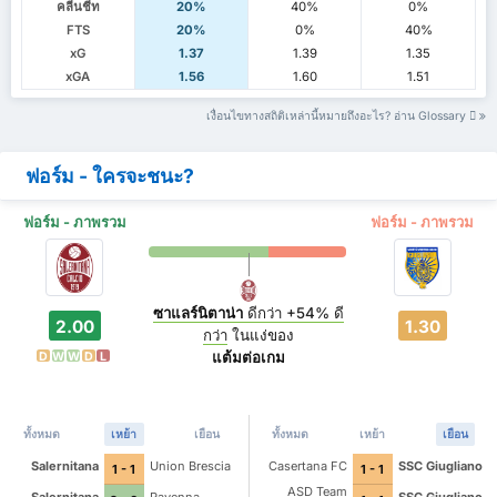
คลีนชีท
20%
40%
0%
FTS
20%
0%
40%
xG
1.37
1.39
1.35
xGA
1.56
1.60
1.51
เงื่อนไขทางสถิติเหล่านี้หมายถึงอะไร? อ่าน Glossary
ฟอร์ม - ใครจะชนะ?
ฟอร์ม - ภาพรวม
ฟอร์ม - ภาพรวม
ซาแลร์นิตาน่า
ดีกว่า
+54%
ดี
2.00
1.30
กว่า
ในแง่ของ
แต้มต่อเกม
D
W
W
D
L
ทั้งหมด
เหย้า
เยือน
ทั้งหมด
เหย้า
เยือน
Salernitana
Union Brescia
Casertana FC
SSC Giugliano
1 - 1
1 - 1
ASD Team