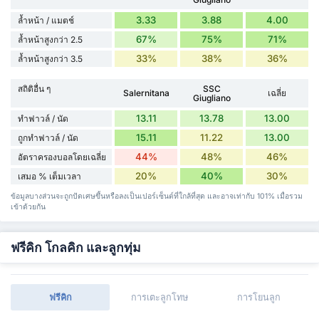
3.33
3.88
4.00
ล้ำหน้า / แมตช์
67%
75%
71%
ล้ำหน้าสูงกว่า 2.5
33%
38%
36%
ล้ำหน้าสูงกว่า 3.5
สถิติอื่น ๆ
SSC
Salernitana
เฉลี่ย
Giugliano
13.11
13.78
13.00
ทำฟาวล์ / นัด
15.11
11.22
13.00
ถูกทำฟาวล์ / นัด
44%
48%
46%
อัตราครองบอลโดยเฉลี่ย
20%
40%
30%
เสมอ % เต็มเวลา
ข้อมูลบางส่วนจะถูกปัดเศษขึ้นหรือลงเป็นเปอร์เซ็นต์ที่ใกล้ที่สุด และอาจเท่ากับ 101% เมื่อรวม
เข้าด้วยกัน
ฟรีคิก โกลคิก และลูกทุ่ม
ฟรีคิก
การเตะลูกโทษ
การโยนลูก