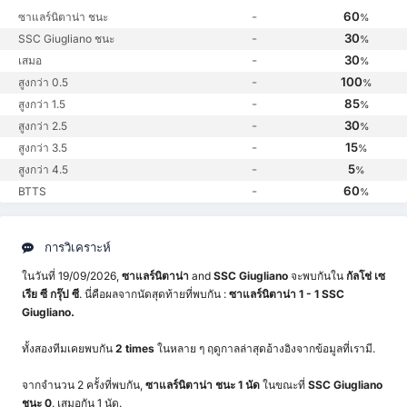
-
60
ซาแลร์นิตาน่า ชนะ
%
-
30
SSC Giugliano ชนะ
%
-
30
เสมอ
%
-
100
สูงกว่า 0.5
%
-
85
สูงกว่า 1.5
%
-
30
สูงกว่า 2.5
%
-
15
สูงกว่า 3.5
%
-
5
สูงกว่า 4.5
%
-
60
BTTS
%
การวิเคราะห์
ในวันที่ 19/09/2026,
ซาแลร์นิตาน่า
and
SSC Giugliano
จะพบกันใน
กัลโช่ เซ
เรีย ซี กรุ๊ป ซี
. นี่คือผลจากนัดสุดท้ายที่พบกัน :
ซาแลร์นิตาน่า 1 - 1 SSC
Giugliano.
ทั้งสองทีมเคยพบกัน
2 times
ในหลาย ๆ ฤดูกาลล่าสุดอ้างอิงจากข้อมูลที่เรามี.
จากจำนวน 2 ครั้งที่พบกัน,
ซาแลร์นิตาน่า ชนะ 1 นัด
ในขณะที่
SSC Giugliano
ชนะ 0
. เสมอกัน 1 นัด.