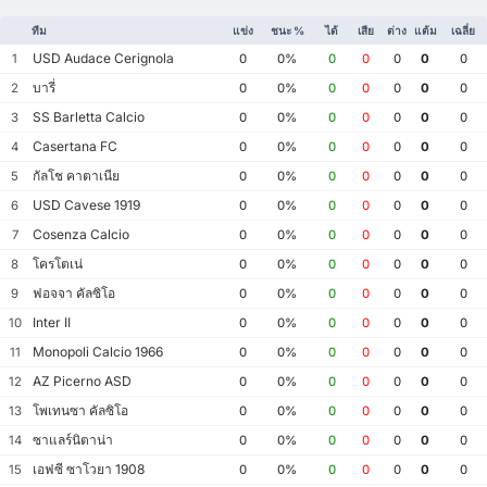
ทีม
แข่ง
ชนะ %
ได้
เสีย
ต่าง
แต้ม
เฉลี่ย
USD Audace Cerignola
1
0
0%
0
0
0
0
0
บารี่
2
0
0%
0
0
0
0
0
SS Barletta Calcio
3
0
0%
0
0
0
0
0
Casertana FC
4
0
0%
0
0
0
0
0
กัลโช คาตาเนีย
5
0
0%
0
0
0
0
0
USD Cavese 1919
6
0
0%
0
0
0
0
0
Cosenza Calcio
7
0
0%
0
0
0
0
0
โครโตเน่
8
0
0%
0
0
0
0
0
ฟอจจา คัลซิโอ
9
0
0%
0
0
0
0
0
Inter II
10
0
0%
0
0
0
0
0
Monopoli Calcio 1966
11
0
0%
0
0
0
0
0
AZ Picerno ASD
12
0
0%
0
0
0
0
0
โพเทนซา คัลซิโอ
13
0
0%
0
0
0
0
0
ซาแลร์นิตาน่า
14
0
0%
0
0
0
0
0
เอฟซี ซาโวยา 1908
15
0
0%
0
0
0
0
0