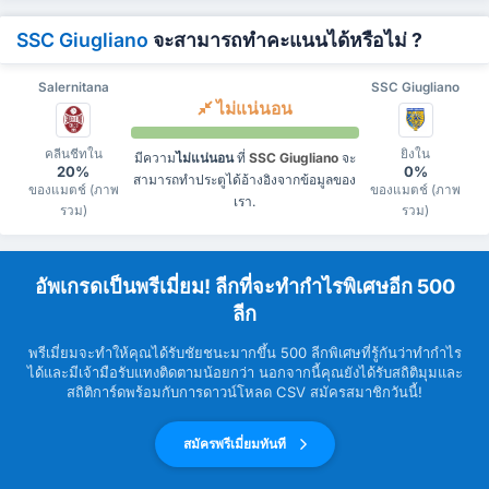
SSC Giugliano
จะสามารถทำคะแนนได้หรือไม่ ?
Salernitana
SSC Giugliano
ไม่แน่นอน
คลีนชีทใน
ยิงใน
มีความ
ไม่แน่นอน
ที่
SSC Giugliano
จะ
20%
0%
สามารถทำประตูได้อ้างอิงจากข้อมูลของ
ของแมตช์ (ภาพ
ของแมตช์ (ภาพ
เรา.
รวม)
รวม)
อัพเกรดเป็นพรีเมี่ยม! ลีกที่จะทำกำไรพิเศษอีก 500
ลีก
พรีเมี่ยมจะทำให้คุณได้รับชัยชนะมากขึ้น 500 ลีกพิเศษที่รู้กันว่าทำกำไร
ได้และมีเจ้ามือรับแทงติดตามน้อยกว่า นอกจากนี้คุณยังได้รับสถิติมุมและ
สถิติการ์ดพร้อมกับการดาวน์โหลด CSV สมัครสมาชิกวันนี้!
สมัครพรีเมี่ยมทันที