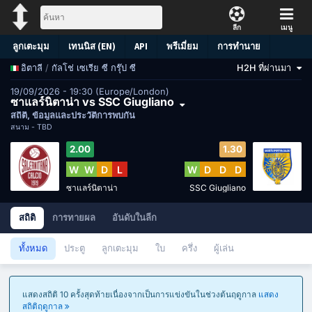
ลีก
เมนู
ลูกเตะมุม
เทนนิส (EN)
API
พรีเมี่ยม
การทำนาย
/
กัลโช่ เซเรีย ซี กรุ๊ป ซี
H2H ที่ผ่านมา
อิตาลี
19/09/2026 - 19:30 (Europe/London)
ซาแลร์นิตาน่า vs SSC Giugliano
สถิติ, ข้อมูลและประวัติการพบกัน
สนาม -
TBD
2.00
1.30
W
W
D
L
W
D
D
D
ซาแลร์นิตาน่า
SSC Giugliano
สถิติ
การทายผล
อันดับในลีก
ทั้งหมด
ประตู
ลูกเตะมุม
ใบ
ครึ่ง
ผู้เล่น
แสดงสถิติ 10 ครั้งสุดท้ายเนื่องจากเป็นการแข่งขันในช่วงต้นฤดูกาล
แสดง
สถิติฤดูกาล