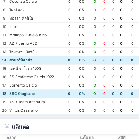
Cosenza Calcio
7
0
0%
0
0
0
0
0
โครโตเน่
8
0
0%
0
0
0
0
0
ฟอจจา คัลซิโอ
9
0
0%
0
0
0
0
0
Inter II
10
0
0%
0
0
0
0
0
Monopoli Calcio 1966
11
0
0%
0
0
0
0
0
AZ Picerno ASD
12
0
0%
0
0
0
0
0
โพเทนซา คัลซิโอ
13
0
0%
0
0
0
0
0
ซาแลร์นิตาน่า
14
0
0%
0
0
0
0
0
เอฟซี ซาโวยา 1908
15
0
0%
0
0
0
0
0
SS Scafatese Calcio 1922
16
0
0%
0
0
0
0
0
Sorrento Calcio
17
0
0%
0
0
0
0
0
SSC Giugliano
18
0
0%
0
0
0
0
0
ASD Team Altamura
19
0
0%
0
0
0
0
0
Virtus Casarano
20
0
0%
0
0
0
0
0
แต้มต่อ
ตลาด
แต้มต่อ
สถิติ