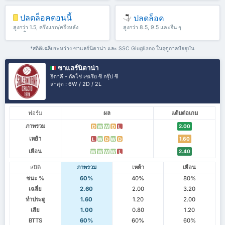
ปลดล็อคตอนนี้
ปลดล็อค
สูงกว่า 1.5, ครึ่งแรก/ครึ่งหลัง
สูงกว่า 8.5, 9.5 และอื่น ๆ
และอื่น ๆ
*สถิติเฉลี่ยระหว่าง ซาแลร์นิตาน่า และ SSC Giugliano ในฤดูกาลปัจจุบัน
ซาแลร์นิตาน่า
อิตาลี - กัลโช่ เซเรีย ซี กรุ๊ป ซี
ล่าสุด : 6W / 2D / 2L
ฟอร์ม
ผล
แต้มต่อเกม
ภาพรวม
2.00
D
W
W
D
L
เหย้า
1.60
L
W
D
W
D
เยือน
2.40
W
W
W
W
L
สถิติ
ภาพรวม
เหย้า
เยือน
ชนะ %
60%
40%
80%
เฉลี่ย
2.60
2.00
3.20
ทำประตู
1.60
1.20
2.00
เสีย
1.00
0.80
1.20
BTTS
60%
60%
60%