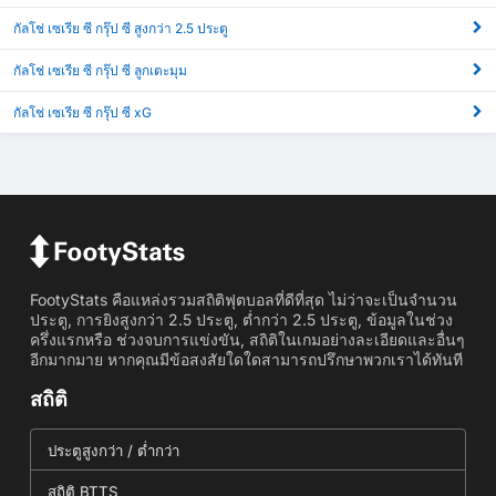
กัลโช่ เซเรีย ซี กรุ๊ป ซี สูงกว่า 2.5 ประตู
กัลโช่ เซเรีย ซี กรุ๊ป ซี ลูกเตะมุม
กัลโช่ เซเรีย ซี กรุ๊ป ซี xG
FootyStats คือแหล่งรวมสถิติฟุตบอลที่ดีที่สุด ไม่ว่าจะเป็นจำนวน
ประตู, การยิงสูงกว่า 2.5 ประตู, ต่ำกว่า 2.5 ประตู, ข้อมูลในช่วง
ครึ่งแรกหรือ ช่วงจบการแข่งขัน, สถิติในเกมอย่างละเอียดและอื่นๆ
อีกมากมาย หากคุณมีข้อสงสัยใดใดสามารถปรึกษาพวกเราได้ทันที
สถิติ
ประตูสูงกว่า / ต่ำกว่า
สถิติ BTTS