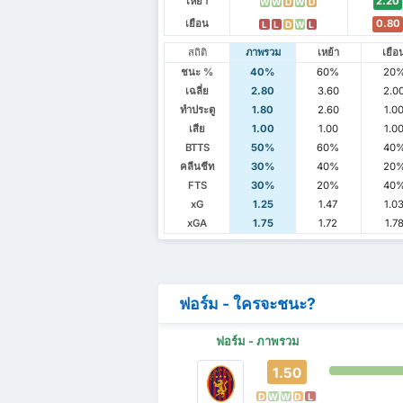
เหย้า
2.20
W
W
D
W
D
เยือน
0.80
L
L
D
W
L
สถิติ
ภาพรวม
เหย้า
เยือ
ชนะ %
40%
60%
20
เฉลี่ย
2.80
3.60
2.0
ทำประตู
1.80
2.60
1.0
เสีย
1.00
1.00
1.0
BTTS
50%
60%
40
คลีนชีท
30%
40%
20
FTS
30%
20%
40
xG
1.25
1.47
1.0
xGA
1.75
1.72
1.7
ฟอร์ม - ใครจะชนะ?
ฟอร์ม - ภาพรวม
1.50
D
W
W
D
L