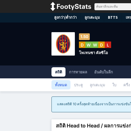
สูงกว่า/ต่ำกว่า
ลูกเตะมุม
BTTS
เท
1.50
D
W
W
D
L
โพเทนซา คัลซิโอ
สถิติ
การทายผล
อันดับในลีก
ทั้งหมด
ประตู
ลูกเตะมุม
ใบ
ครึ่ง
แสดงสถิติ 10 ครั้งสุดท้ายเนื่องจากเป็นการแข่งขั
สถิติ Head to Head / ผลการแข่ง