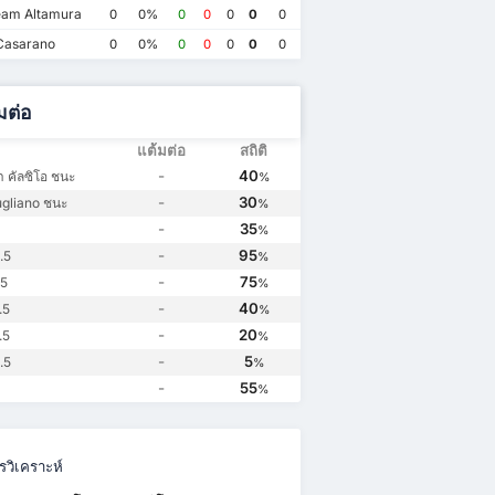
โพเทนซา คัลซิโอ
0
SSC Giugliano
1
โพเทนซา คัลซิโอ
2
am Altamura
0
0%
0
0
0
0
0
Casarano
0
0%
0
0
0
0
0
มต่อ
แต้มต่อ
สถิติ
-
40
 คัลซิโอ ชนะ
%
-
30
gliano ชนะ
%
-
35
%
-
95
.5
%
-
75
.5
%
-
40
.5
%
-
20
.5
%
-
5
.5
%
-
55
%
วิเคราะห์