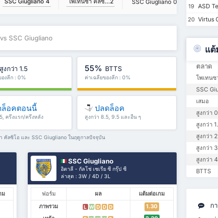
โพเทนซา คัลซิโอ
2
SSC Giugliano
4
SSC Giugliano
0
ASD Te
19
Virtus 
20
 vs SSC Giugliano
แต้
ตลาด
55%
สูงกว่า 1.5
BTTS
โพเทนซา
ยของลีก : 0%
ค่าเฉลี่ยของลีก : 0%
SSC Giu
เสมอ
ล็อคตอนนี้
ปลดล็อค
สูงกว่า 0
.5, ครึ่งแรก/ครึ่งหลัง
สูงกว่า 8.5, 9.5 และอื่น ๆ
ๆ
สูงกว่า 1
สูงกว่า 2
ซา คัลซิโอ และ SSC Giugliano ในฤดูกาลปัจจุบัน
สูงกว่า 3
สูงกว่า 4
SSC Giugliano
อิตาลี - กัลโช่ เซเรีย ซี กรุ๊ป ซี
BTTS
ล่าสุด : 3W / 4D / 3L
กม
ฟอร์ม
ผล
แต้มต่อเกม
การ
ภาพรวม
1.30
L
W
D
D
D