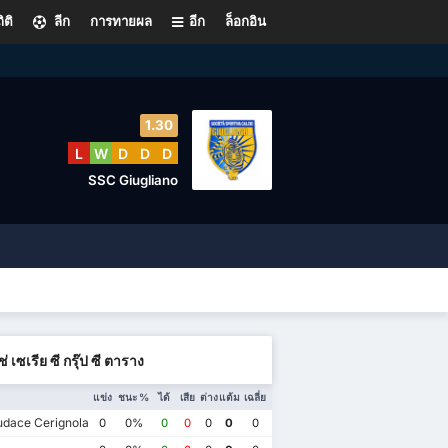
ิติ
ลีก
การทายผล
อีก
ล็อกอิน
1.30
L
W
D
D
D
SSC Giugliano
ช่ เซเรีย ซี กรุ๊ป ซี ตาราง
แข่ง
ชนะ %
ได้
เสีย
ต่าง
แต้ม
เฉลี่ย
dace Cerignola
0
0%
0
0
0
0
0