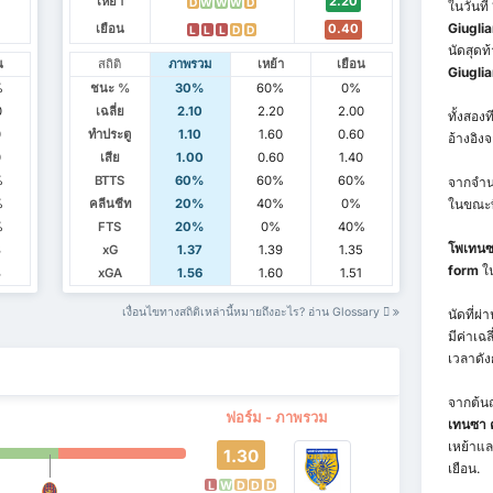
เหย้า
2.20
D
W
W
W
D
ในวันที
Giugli
เยือน
0.40
L
L
L
D
D
นัดสุดท้
น
สถิติ
ภาพรวม
เหย้า
เยือน
Giuglia
%
ชนะ %
30%
60%
0%
0
เฉลี่ย
2.10
2.20
2.00
ทั้งสอง
0
ทำประตู
1.10
1.60
0.60
อ้างอิงจ
0
เสีย
1.00
0.60
1.40
%
BTTS
60%
60%
60%
จากจำนว
%
คลีนชีท
20%
40%
0%
ในขณะท
%
FTS
20%
0%
40%
โพเทนซา
3
xG
1.37
1.39
1.35
form
ใน
8
xGA
1.56
1.60
1.51
เงื่อนไขทางสถิติเหล่านี้หมายถึงอะไร? อ่าน Glossary
นัดที่ผ
มีค่าเฉล
เวลาดัง
จากต้นฤด
ฟอร์ม - ภาพรวม
เทนซา ค
เหย้าแ
1.30
เยือน.
L
W
D
D
D