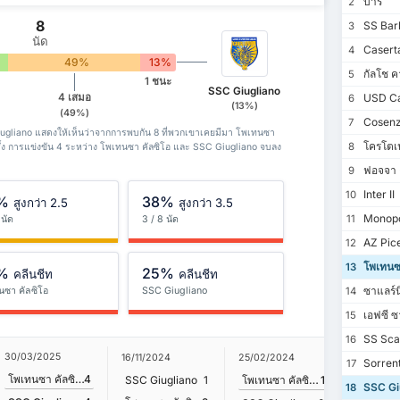
บารี่
2
8
SS Barl
3
นัด
Casert
4
49%
13%
กัลโช ค
5
1 ชนะ
SSC Giugliano
4 เสมอ
USD Ca
6
(13%)
(49%)
Cosenz
7
ugliano แสดงให้เห็นว่าจากการพบกัน 8 ที่พวกเขาเคยมีมา โพเทนซา
โครโตเน
8
รั้ง การแข่งขัน 4 ระหว่าง โพเทนซา คัลซิโอ และ SSC Giugliano จบลง
ฟอจจา ค
9
Inter II
10
%
38%
สูงกว่า 2.5
สูงกว่า 3.5
Monopol
11
 นัด
3 / 8 นัด
AZ Pic
12
โพเทนซา
13
%
25%
คลีนชีท
คลีนชีท
ซาแลร์น
นซา คัลซิโอ
SSC Giugliano
14
เอฟซี ซ
15
SS Scaf
16
30/03/2025
21/10/20
16/11/2024
25/02/2024
Sorrent
17
โพเทนซา คัลซิโอ
4
SSC Giu
SSC Giugliano
1
โพเทนซา คัลซิโอ
1
SSC Gi
18