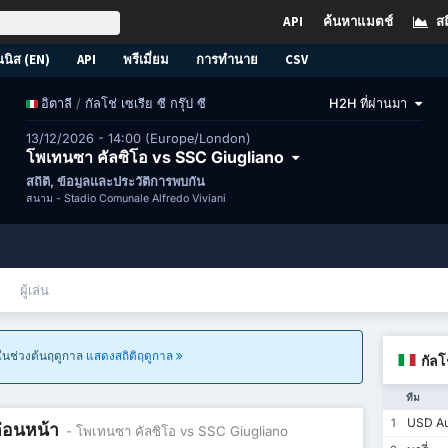
API
ค้นหาแมตช์
สถ
นนิส (EN)
API
พรีเมี่ยม
การทำนาย
CSV
/
กัลโช่ เซเรีย ซี กรุ๊ป ซี
H2H ที่ผ่านมา
อิตาลี
13/12/2026 - 14:00 (Europe/London)
โพเทนซา คัลซิโอ vs SSC Giugliano
สถิติ, ข้อมูลและประวัติการพบกัน
สนาม -
Stadio Comunale Alfredo Viviani
ผู้เล่น
นในช่วงต้นฤดูกาล
แสดงสถิติฤดูกาล
กัลโ
ทีม
USD Au
1
ก่อนหน้า
- โพเทนซา คัลซิโอ vs SSC Giugliano