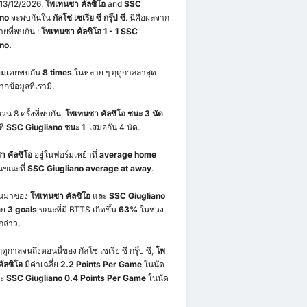
่ 13/12/2026,
โพเทนซา คัลซิโอ
and
SSC
ano
จะพบกันใน
กัลโช่ เซเรีย ซี กรุ๊ป ซี
. นี่คือผลจาก
ายที่พบกัน :
โพเทนซา คัลซิโอ 1 - 1 SSC
no.
ทีมเคยพบกัน
8 times
ในหลาย ๆ ฤดูกาลล่าสุด
ากข้อมูลที่เรามี.
น 8 ครั้งที่พบกัน,
โพเทนซา คัลซิโอ ชนะ 3 นัด
ี่
SSC Giugliano ชนะ 1
. เสมอกัน 4 นัด.
 คัลซิโอ
อยู่ในฟอร์มเหย้าที่
average home
ขณะที่
SSC Giugliano
average at away
.
่านมาของ
โพเทนซา คัลซิโอ
และ
SSC Giugliano
ี่ย
3 goals
ขณะที่มี BTTS เกิดขึ้น
63%
ในช่วง
กล่าว.
ูกาลจนถึงตอนนี้ของ กัลโช่ เซเรีย ซี กรุ๊ป ซี,
โพ
ัลซิโอ
มีค่าเฉลี่ย
2.2 Points Per Game
ในนัด
ละ
SSC Giugliano 0.4 Points Per Game
ในนัด