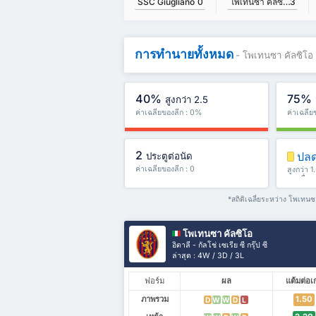
โพเทนซา คัลซิโอ
3
SSC Giugliano
0
การทำนายทั้งหมด
- โพเทนซา คัลซิโอ
40%
75%
สูงกว่า 2.5
ค่าเฉลี่ยของลีก : 0%
ค่าเฉลี่
2
ปลด
ประตูต่อนัด
ค่าเฉลี่ยของลีก : 0
สูงกว่า 1
และอื่น 
*สถิติเฉลี่ยระหว่าง โพเทน
โพเทนซา คัลซิโอ
อิตาลี - กัลโช่ เซเรีย ซี กรุ๊ป ซี
ล่าสุด : 4W / 3D / 3L
ฟอร์ม
ผล
แต้มต่อเ
ภาพรวม
1.50
D
W
W
D
L