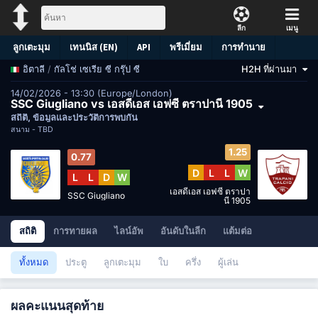
ลีก
เมนู
ลูกเตะมุม
เทนนิส (EN)
API
พรีเมี่ยม
การทำนาย
/
กัลโช่ เซเรีย ซี กรุ๊ป ซี
H2H ที่ผ่านมา
อิตาลี
14/02/2026 - 13:30 (Europe/London)
SSC Giugliano vs เอสดีเอส เอฟซี ตราปานี 1905
สถิติ, ข้อมูลและประวัติการพบกัน
สนาม -
TBD
1.25
0.77
D
L
L
W
L
L
D
W
เอสดีเอส เอฟซี ตราปา
SSC Giugliano
นี 1905
สถิติ
การทายผล
ไลน์อัพ
อันดับในลีก
แต้มต่อ
ทั้งหมด
ประตู
ลูกเตะมุม
ใบ
ครึ่ง
ผู้เล่น
ผลคะแนนสุดท้าย