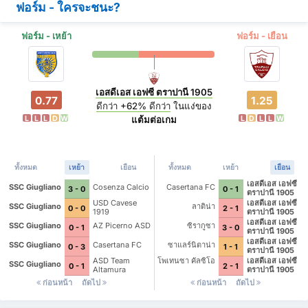
ฟอร์ม - ใครจะชนะ?
ฟอร์ม - เหย้า
ฟอร์ม - เยือน
เอสดีเอส เอฟซี ตราปานี 1905
0.77
1.25
ดีกว่า
+62%
ดีกว่า
ในแง่ของ
L
L
L
D
W
L
D
L
L
W
แต้มต่อเกม
ทั้งหมด
เหย้า
เยือน
ทั้งหมด
เหย้า
เยือน
เอสดีเอส เอฟซี
SSC Giugliano
Cosenza Calcio
Casertana FC
3 - 0
0 - 1
ตราปานี 1905
USD Cavese
เอสดีเอส เอฟซี
SSC Giugliano
ลาติน่า
0 - 0
2 - 1
1919
ตราปานี 1905
เอสดีเอส เอฟซี
SSC Giugliano
AZ Picerno ASD
ซิรากูซา
0 - 1
3 - 0
ตราปานี 1905
เอสดีเอส เอฟซี
SSC Giugliano
Casertana FC
ซาแลร์นิตาน่า
0 - 3
1 - 1
ตราปานี 1905
ASD Team
โพเทนซา คัลซิโอ
เอสดีเอส เอฟซี
SSC Giugliano
0 - 1
2 - 1
Altamura
ตราปานี 1905
ก่อนหน้า
ถัดไป
ก่อนหน้า
ถัดไป