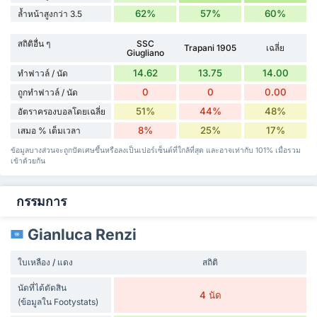
62%
57%
60%
ล้ำหน้าสูงกว่า 3.5
สถิติอื่น ๆ
SSC
Trapani 1905
เฉลี่ย
Giugliano
14.62
13.75
14.00
ทำฟาวล์ / นัด
0
0
0.00
ถูกทำฟาวล์ / นัด
51%
44%
48%
อัตราครองบอลโดยเฉลี่ย
8%
25%
17%
เสมอ % เต็มเวลา
ข้อมูลบางส่วนจะถูกปัดเศษขึ้นหรือลงเป็นเปอร์เซ็นต์ที่ใกล้ที่สุด และอาจเท่ากับ 101% เมื่อรวม
เข้าด้วยกัน
กรรมการ
Gianluca Renzi
ใบเหลือง / แดง
สถิติ
นัดที่ได้ตัดสิน
4 นัด
(ข้อมูลใน Footystats)