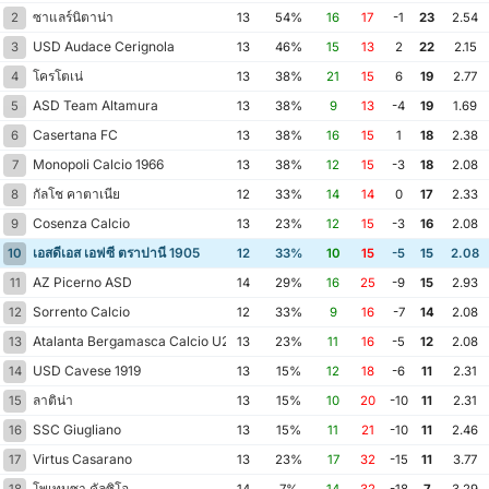
ซาแลร์นิตาน่า
2
13
54%
16
17
-1
23
2.54
USD Audace Cerignola
3
13
46%
15
13
2
22
2.15
โครโตเน่
4
13
38%
21
15
6
19
2.77
ASD Team Altamura
5
13
38%
9
13
-4
19
1.69
Casertana FC
6
13
38%
16
15
1
18
2.38
Monopoli Calcio 1966
7
13
38%
12
15
-3
18
2.08
กัลโช คาตาเนีย
8
12
33%
14
14
0
17
2.33
Cosenza Calcio
9
13
23%
12
15
-3
16
2.08
เอสดีเอส เอฟซี ตราปานี 1905
10
12
33%
10
15
-5
15
2.08
AZ Picerno ASD
11
14
29%
16
25
-9
15
2.93
Sorrento Calcio
12
12
33%
9
16
-7
14
2.08
Atalanta Bergamasca Calcio U23
13
13
23%
11
16
-5
12
2.08
USD Cavese 1919
14
13
15%
12
18
-6
11
2.31
ลาติน่า
15
13
15%
10
20
-10
11
2.31
SSC Giugliano
16
13
15%
11
21
-10
11
2.46
Virtus Casarano
17
13
23%
17
32
-15
11
3.77
โพเทนซา คัลซิโอ