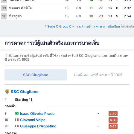
18
14
7%
14
32
-18
7
3.29
ฟอจจา คัลซิโอ
19
13
8%
11
27
-16
6
2.92
ซิรากูซา
20
13
8%
10
23
-13
5
2.54
*
Serie C Group C ตารางทีมเหย้า และ ตารางทีมเยือน
ก็มีเช่นกัน
การคาดการณ์ผู้เล่นตัวจริงและการบาดเจ็บ
กำลังแสดงรายชื่อผู้เล่นตัวจริงที่ใช้ล่าสุดสำหรับ SSC Giugliano และ เอสดีเอส เอฟ
ซี ตราปานี 1905
SSC Giugliano
เอสดีเอส เอฟซี ตราปานี 1905
SSC Giugliano
#
Starting 11
กองหน้า
Isaac Oliveira Prado
9
-
4.80
Giovanni Volpe
10
-
4.30
Giuseppe D'Agostino
70
-
5.65
กองกลาง