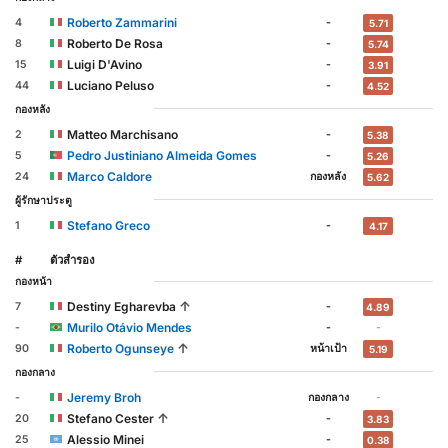
Roberto Zammarini
4
-
5.71
Roberto De Rosa
8
-
5.74
Luigi D'Avino
15
-
3.91
Luciano Peluso
44
-
4.52
กองหลัง
Matteo Marchisano
2
-
5.38
Pedro Justiniano Almeida Gomes
5
-
5.26
Marco Caldore
24
กองหลัง
5.62
ผู้รักษาประตู
Stefano Greco
1
-
4.17
#
ตัวสำรอง
กองหน้า
↑
Destiny Egharevba
7
-
4.89
Murilo Otávio Mendes
-
-
-
↑
Roberto Ogunseye
90
หน้าเป้า
5.19
กองกลาง
Jeremy Broh
-
กองกลาง
-
↑
Stefano Cester
20
-
3.83
Alessio Minei
25
-
0.38