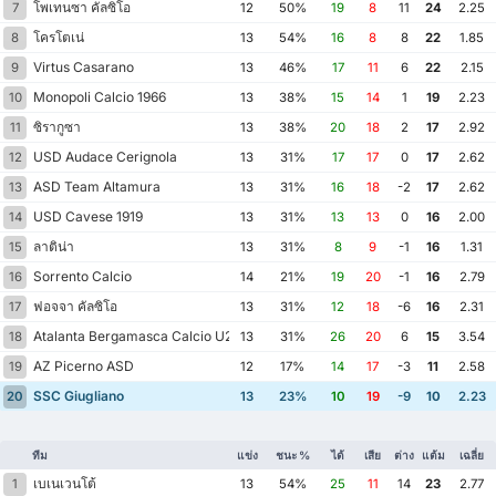
โพเทนซา คัลซิโอ
7
12
50%
19
8
11
24
2.25
โครโตเน่
8
13
54%
16
8
8
22
1.85
Virtus Casarano
9
13
46%
17
11
6
22
2.15
Monopoli Calcio 1966
10
13
38%
15
14
1
19
2.23
ซิรากูซา
11
13
38%
20
18
2
17
2.92
USD Audace Cerignola
12
13
31%
17
17
0
17
2.62
ASD Team Altamura
13
13
31%
16
18
-2
17
2.62
USD Cavese 1919
14
13
31%
13
13
0
16
2.00
ลาติน่า
15
13
31%
8
9
-1
16
1.31
Sorrento Calcio
16
14
21%
19
20
-1
16
2.79
ฟอจจา คัลซิโอ
17
13
31%
12
18
-6
16
2.31
Atalanta Bergamasca Calcio U23
18
13
31%
26
20
6
15
3.54
AZ Picerno ASD
19
12
17%
14
17
-3
11
2.58
SSC Giugliano
20
13
23%
10
19
-9
10
2.23
ทีม
แข่ง
ชนะ %
ได้
เสีย
ต่าง
แต้ม
เฉลี่ย
เบเนเวนโต้
1
13
54%
25
11
14
23
2.77