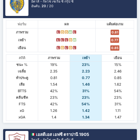
อิตาลี - กัลโช่ เซเรีย ซี กรุ๊ป ซี
อันดับ.
20
/ 20
ฟอร์ม
ผล
แต้มต่อเกม
ภาพรวม
L
D
D
W
L
0.81
เหย้า
L
L
L
D
W
0.77
เยือน
L
D
L
D
L
0.85
สถิติ
ภาพรวม
เหย้า
เยือน
ชนะ %
19%
23%
15%
เฉลี่ย
2.35
2.23
2.46
ทำประตู
0.81
0.77
0.85
เสีย
1.54
1.46
1.62
BTTS
42%
31%
54%
คลีนชีท
23%
23%
23%
FTS
42%
54%
31%
xG
1.26
1.42
1.11
xGA
1.4
1.34
1.47
เอสดีเอส เอฟซี ตราปานี 1905
อิตาลี - กัลโช่ เซเรีย ซี กรุ๊ป ซี