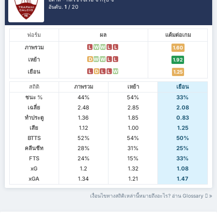
อันดับ.
1
/ 20
ฟอร์ม
ผล
แต้มต่อเกม
ภาพรวม
L
W
W
L
L
1.60
เหย้า
D
W
W
L
L
1.92
เยือน
L
D
L
L
W
1.25
สถิติ
ภาพรวม
เหย้า
เยือน
ชนะ %
44%
54%
33%
เฉลี่ย
2.48
2.85
2.08
ทำประตู
1.36
1.85
0.83
เสีย
1.12
1.00
1.25
BTTS
52%
54%
50%
คลีนชีท
28%
31%
25%
FTS
24%
15%
33%
xG
1.2
1.32
1.08
xGA
1.34
1.21
1.47
เงื่อนไขทางสถิติเหล่านี้หมายถึงอะไร? อ่าน Glossary