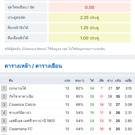
จุดโทษเยือน / นัด
0.00
ประตูต่อนัด
2.25 ประตู
ทีมเหย้ายิงได้
1.25 ประตู
ทีมเยือนยิงได้
1.00 ประตู
สถิติผู้ตัดสิน (Gianluca Renzi) ใช้ข้อมูลล่าสุด ไม่ใช่ข้อมูลก่อนการแข่งขัน
ตารางเหย้า / ตารางเยือน
ทีม
แข่ง
ชนะ %
ได้
เสีย
ต่าง
แต้ม
เฉลี่ย
เบเนเวนโต้
1
13
92%
34
7
27
37
3.15
กัลโช คาตาเนีย
2
13
85%
26
0
26
35
2.00
Cosenza Calcio
3
13
69%
26
14
12
27
3.08
ซาแลร์นิตาน่า
4
13
54%
19
11
8
26
2.31
เอสดีเอส เอฟซี ตราปานี 1905
5
13
54%
24
13
11
25
2.85
Casertana FC
6
13
54%
22
16
6
25
2.92