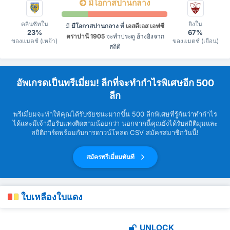
มีโอกาสปานกลาง
คลีนชีทใน
ยิงใน
มี
มีโอกาสปานกลาง
ที่
เอสดีเอส เอฟซี
23%
67%
ตราปานี 1905
จะทำประตู อ้างอิงจาก
ของแมตช์ (เหย้า)
ของแมตช์ (เยือน)
สถิติ
อัพเกรดเป็นพรีเมี่ยม! ลีกที่จะทำกำไรพิเศษอีก 500
ลีก
พรีเมี่ยมจะทำให้คุณได้รับชัยชนะมากขึ้น 500 ลีกพิเศษที่รู้กันว่าทำกำไร
ได้และมีเจ้ามือรับแทงติดตามน้อยกว่า นอกจากนี้คุณยังได้รับสถิติมุมและ
สถิติการ์ดพร้อมกับการดาวน์โหลด CSV สมัครสมาชิกวันนี้!
สมัครพรีเมี่ยมทันที
ใบเหลืองใบแดง
UNLOCK