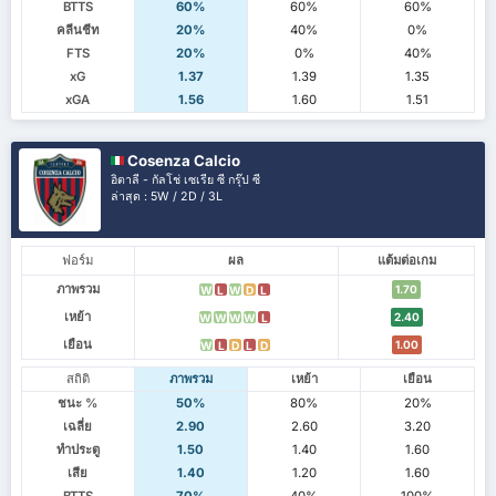
BTTS
60%
60%
60%
คลีนชีท
20%
40%
0%
FTS
20%
0%
40%
xG
1.37
1.39
1.35
xGA
1.56
1.60
1.51
Cosenza Calcio
อิตาลี - กัลโช่ เซเรีย ซี กรุ๊ป ซี
ล่าสุด : 5W / 2D / 3L
ฟอร์ม
ผล
แต้มต่อเกม
ภาพรวม
1.70
W
L
W
D
L
เหย้า
2.40
W
W
W
W
L
เยือน
1.00
W
L
D
L
D
สถิติ
ภาพรวม
เหย้า
เยือน
ชนะ %
50%
80%
20%
เฉลี่ย
2.90
2.60
3.20
ทำประตู
1.50
1.40
1.60
เสีย
1.40
1.20
1.60