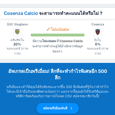
Cosenza Calcio
จะสามารถทำคะแนนได้หรือไม่ ?
SSC Giugliano
Cosenza
ไม่แน่นอน
คลีนชีทใน
ยิงใน
มีความ
ไม่แน่นอน
ที่
Cosenza Calcio
20%
0%
จะสามารถทำประตูได้อ้างอิงจากข้อมูล
ของแมตช์ (ภาพ
ของแมตช์ (ภาพ
ของเรา.
รวม)
รวม)
อัพเกรดเป็นพรีเมี่ยม! ลีกที่จะทำกำไรพิเศษอีก 500
ลีก
พรีเมี่ยมจะทำให้คุณได้รับชัยชนะมากขึ้น 500 ลีกพิเศษที่รู้กันว่าทำกำไร
ได้และมีเจ้ามือรับแทงติดตามน้อยกว่า นอกจากนี้คุณยังได้รับสถิติมุมและ
สถิติการ์ดพร้อมกับการดาวน์โหลด CSV สมัครสมาชิกวันนี้!
สมัครพรีเมี่ยมทันที