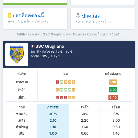
ปลดล็อคตอนนี้
ปลดล็อค
สูงกว่า 1.5, ครึ่งแรก/ครึ่งหลัง
สูงกว่า 8.5, 9.5 และอื่น ๆ
และอื่น ๆ
*สถิติเฉลี่ยระหว่าง SSC Giugliano และ Cosenza Calcio ในฤดูกาลปัจจุบัน
SSC Giugliano
อิตาลี - กัลโช่ เซเรีย ซี กรุ๊ป ซี
ล่าสุด : 3W / 4D / 3L
ฟอร์ม
ผล
แต้มต่อเกม
ภาพรวม
1.30
L
W
D
D
D
เหย้า
2.20
D
W
W
W
D
เยือน
0.40
L
L
L
D
D
สถิติ
ภาพรวม
เหย้า
เยือน
ชนะ %
30%
60%
0%
เฉลี่ย
2.10
2.20
2.00
ทำประตู
1.10
1.60
0.60
เสีย
1.00
0.60
1.40