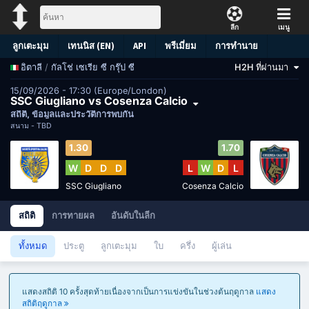
ลีก
เมนู
ลูกเตะมุม
เทนนิส (EN)
API
พรีเมี่ยม
การทำนาย
/
กัลโช่ เซเรีย ซี กรุ๊ป ซี
H2H ที่ผ่านมา
อิตาลี
15/09/2026 - 17:30 (Europe/London)
SSC Giugliano vs Cosenza Calcio
สถิติ, ข้อมูลและประวัติการพบกัน
สนาม -
TBD
1.30
1.70
W
D
D
D
L
W
D
L
SSC Giugliano
Cosenza Calcio
สถิติ
การทายผล
อันดับในลีก
ทั้งหมด
ประตู
ลูกเตะมุม
ใบ
ครึ่ง
ผู้เล่น
แสดงสถิติ 10 ครั้งสุดท้ายเนื่องจากเป็นการแข่งขันในช่วงต้นฤดูกาล
แสดง
สถิติฤดูกาล