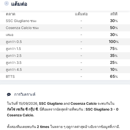
แต้มต่อ
ตลาด
แต้มต่อ
สถิติ
-
30
SSC Giugliano ชนะ
%
-
50
Cosenza Calcio ชนะ
%
-
30
เสมอ
%
-
100
สูงกว่า 0.5
%
-
75
สูงกว่า 1.5
%
-
35
สูงกว่า 2.5
%
-
25
สูงกว่า 3.5
%
-
10
สูงกว่า 4.5
%
-
65
BTTS
%
การวิเคราะห์
ในวันที่ 15/09/2026,
SSC Giugliano
and
Cosenza Calcio
จะพบกันใน
กัลโช่ เซเรีย ซี กรุ๊ป ซี
. นี่คือผลจากนัดสุดท้ายที่พบกัน :
SSC Giugliano 3 - 0
Cosenza Calcio.
ทั้งสองทีมเคยพบกัน
2 times
ในหลาย ๆ ฤดูกาลล่าสุดอ้างอิงจากข้อมูลที่เรามี.