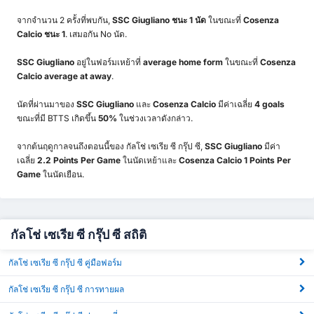
จากจำนวน 2 ครั้งที่พบกัน,
SSC Giugliano ชนะ 1 นัด
ในขณะที่
Cosenza
Calcio ชนะ 1
. เสมอกัน No นัด.
SSC Giugliano
อยู่ในฟอร์มเหย้าที่
average home form
ในขณะที่
Cosenza
Calcio
average at away
.
นัดที่ผ่านมาของ
SSC Giugliano
และ
Cosenza Calcio
มีค่าเฉลี่ย
4 goals
ขณะที่มี BTTS เกิดขึ้น
50%
ในช่วงเวลาดังกล่าว.
จากต้นฤดูกาลจนถึงตอนนี้ของ กัลโช่ เซเรีย ซี กรุ๊ป ซี,
SSC Giugliano
มีค่า
เฉลี่ย
2.2 Points Per Game
ในนัดเหย้าและ
Cosenza Calcio 1 Points Per
Game
ในนัดเยือน.
กัลโช่ เซเรีย ซี กรุ๊ป ซี สถิติ
กัลโช่ เซเรีย ซี กรุ๊ป ซี คู่มือฟอร์ม
กัลโช่ เซเรีย ซี กรุ๊ป ซี การทายผล