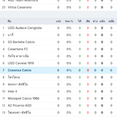
ASD Team Altamura
19
0
0%
0
0
0
0
0
Virtus Casarano
20
0
0%
0
0
0
0
0
ทีม
แข่ง
ชนะ %
ได้
เสีย
ต่าง
แต้ม
เฉลี่ย
USD Audace Cerignola
1
0
0%
0
0
0
0
0
บารี่
2
0
0%
0
0
0
0
0
SS Barletta Calcio
3
0
0%
0
0
0
0
0
Casertana FC
4
0
0%
0
0
0
0
0
กัลโช คาตาเนีย
5
0
0%
0
0
0
0
0
USD Cavese 1919
6
0
0%
0
0
0
0
0
Cosenza Calcio
7
0
0%
0
0
0
0
0
โครโตเน่
8
0
0%
0
0
0
0
0
ฟอจจา คัลซิโอ
9
0
0%
0
0
0
0
0
Inter II
10
0
0%
0
0
0
0
0
Monopoli Calcio 1966
11
0
0%
0
0
0
0
0
AZ Picerno ASD
12
0
0%
0
0
0
0
0
โพเทนซา คัลซิโอ
13
0
0%
0
0
0
0
0