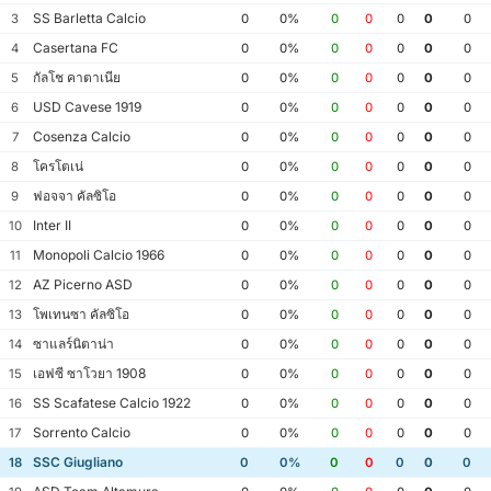
SS Barletta Calcio
3
0
0%
0
0
0
0
0
Casertana FC
4
0
0%
0
0
0
0
0
กัลโช คาตาเนีย
5
0
0%
0
0
0
0
0
USD Cavese 1919
6
0
0%
0
0
0
0
0
Cosenza Calcio
7
0
0%
0
0
0
0
0
โครโตเน่
8
0
0%
0
0
0
0
0
ฟอจจา คัลซิโอ
9
0
0%
0
0
0
0
0
Inter II
10
0
0%
0
0
0
0
0
Monopoli Calcio 1966
11
0
0%
0
0
0
0
0
AZ Picerno ASD
12
0
0%
0
0
0
0
0
โพเทนซา คัลซิโอ
13
0
0%
0
0
0
0
0
ซาแลร์นิตาน่า
14
0
0%
0
0
0
0
0
เอฟซี ซาโวยา 1908
15
0
0%
0
0
0
0
0
SS Scafatese Calcio 1922
16
0
0%
0
0
0
0
0
Sorrento Calcio
17
0
0%
0
0
0
0
0
SSC Giugliano
18
0
0%
0
0
0
0
0