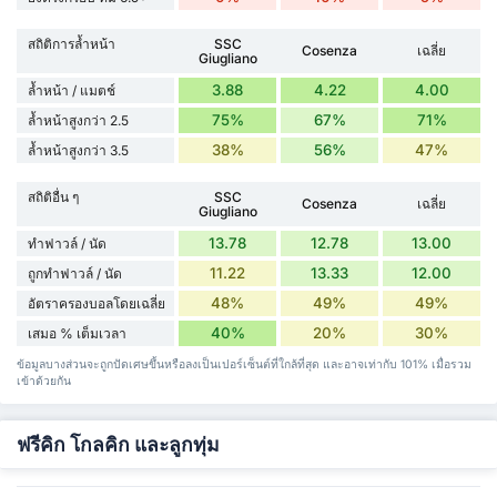
สถิติการล้ำหน้า
SSC
Cosenza
เฉลี่ย
Giugliano
3.88
4.22
4.00
ล้ำหน้า / แมตช์
75%
67%
71%
ล้ำหน้าสูงกว่า 2.5
38%
56%
47%
ล้ำหน้าสูงกว่า 3.5
สถิติอื่น ๆ
SSC
Cosenza
เฉลี่ย
Giugliano
13.78
12.78
13.00
ทำฟาวล์ / นัด
11.22
13.33
12.00
ถูกทำฟาวล์ / นัด
48%
49%
49%
อัตราครองบอลโดยเฉลี่ย
40%
20%
30%
เสมอ % เต็มเวลา
ข้อมูลบางส่วนจะถูกปัดเศษขึ้นหรือลงเป็นเปอร์เซ็นต์ที่ใกล้ที่สุด และอาจเท่ากับ 101% เมื่อรวม
เข้าด้วยกัน
ฟรีคิก โกลคิก และลูกทุ่ม