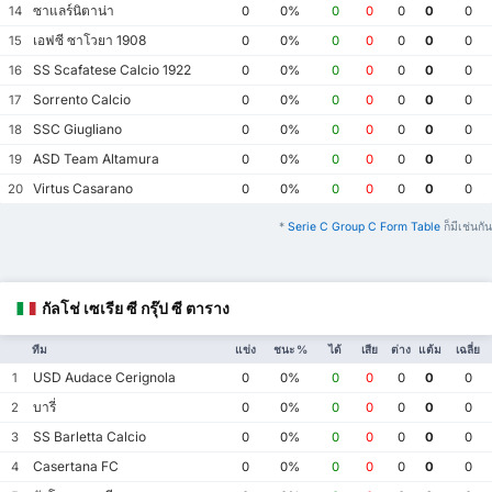
ซาแลร์นิตาน่า
14
0
0%
0
0
0
0
0
เอฟซี ซาโวยา 1908
15
0
0%
0
0
0
0
0
SS Scafatese Calcio 1922
16
0
0%
0
0
0
0
0
Sorrento Calcio
17
0
0%
0
0
0
0
0
SSC Giugliano
18
0
0%
0
0
0
0
0
ASD Team Altamura
19
0
0%
0
0
0
0
0
Virtus Casarano
20
0
0%
0
0
0
0
0
*
Serie C Group C Form Table
ก็มีเช่นกัน
กัลโช่ เซเรีย ซี กรุ๊ป ซี ตาราง
ทีม
แข่ง
ชนะ %
ได้
เสีย
ต่าง
แต้ม
เฉลี่ย
USD Audace Cerignola
1
0
0%
0
0
0
0
0
บารี่
2
0
0%
0
0
0
0
0
SS Barletta Calcio
3
0
0%
0
0
0
0
0
Casertana FC
4
0
0%
0
0
0
0
0