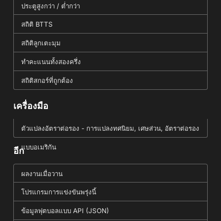
ประตูสูงกว่า / ต่ำกว่า
สถิติ BTTS
สถิติลูกเตะมุม
ทำคะแนนทั้งสองครึ่ง
สถิติสกอร์ที่ถูกต้อง
เครื่องมือ
ตัวแปลงอัตราต่อรอง - การแปลงทศนิยม, เศษส่วน, อัตราต่อรอง
แบบอเมริกัน
อีก
ผลงานเมื่อวาน
โปรแกรมการแข่งขันพรุ่งนี้
ข้อมูลฟุตบอลแบบ API (JSON)