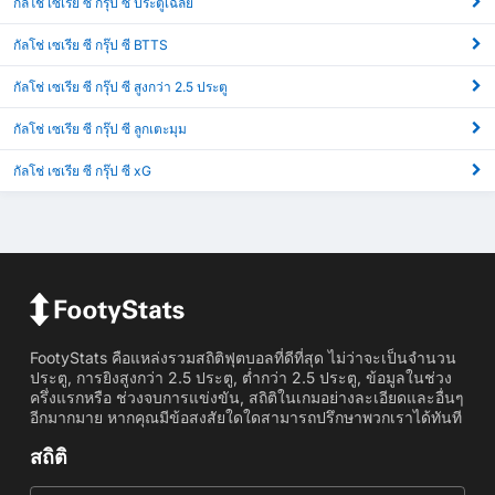
กัลโช่ เซเรีย ซี กรุ๊ป ซี ประตูเฉลี่ย
กัลโช่ เซเรีย ซี กรุ๊ป ซี BTTS
กัลโช่ เซเรีย ซี กรุ๊ป ซี สูงกว่า 2.5 ประตู
กัลโช่ เซเรีย ซี กรุ๊ป ซี ลูกเตะมุม
กัลโช่ เซเรีย ซี กรุ๊ป ซี xG
FootyStats คือแหล่งรวมสถิติฟุตบอลที่ดีที่สุด ไม่ว่าจะเป็นจำนวน
ประตู, การยิงสูงกว่า 2.5 ประตู, ต่ำกว่า 2.5 ประตู, ข้อมูลในช่วง
ครึ่งแรกหรือ ช่วงจบการแข่งขัน, สถิติในเกมอย่างละเอียดและอื่นๆ
อีกมากมาย หากคุณมีข้อสงสัยใดใดสามารถปรึกษาพวกเราได้ทันที
สถิติ