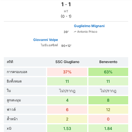
1
-
1
HT
(0 - 1)
Guglielmo Mignani
Antonio Prisco
39'
Giovanni Volpe
ไม่มีแอสซิสต์
90+12'
สถิติ
SSC Giugliano
Benevento
การครองบอล
37%
63%
ยิงทั้งหมด
11
11
ใบ
ไม่ปรากฎ
ไม่ปรากฎ
ลูกเตะมุม
4
8
ฟาวล์
6
12
ล้ำหน้า
2
0
xG
1.53
1.84