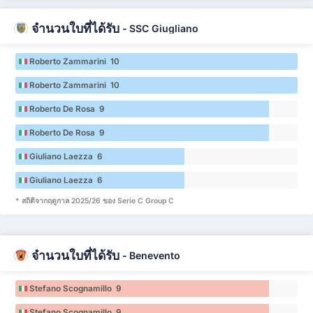
จำนวนใบที่ได้รับ
-
SSC Giugliano
Roberto Zammarini 10
Roberto Zammarini 10
Roberto De Rosa 9
Roberto De Rosa 9
Giuliano Laezza 6
Giuliano Laezza 6
* สถิติจากฤดูกาล 2025/26 ของ Serie C Group C
จำนวนใบที่ได้รับ
-
Benevento
Stefano Scognamillo 9
Stefano Scognamillo 9