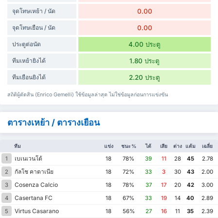
จุดโทษเหย้า / นัด
0.00
จุดโทษเยือน / นัด
0.00
ประตูต่อนัด
4.00 ประตู
ทีมเหย้ายิงได้
1.80 ประตู
ทีมเยือนยิงได้
2.20 ประตู
สถิติผู้ตัดสิน (Enrico Gemelli) ใช้ข้อมูลล่าสุด ไม่ใช่ข้อมูลก่อนการแข่งขัน
ตารางเหย้า / ตารางเยือน
ทีม
แข่ง
ชนะ %
ได้
เสีย
ต่าง
แต้ม
เฉลี่ย
เบเนเวนโต้
1
18
78%
39
11
28
45
2.78
กัลโช คาตาเนีย
2
18
72%
33
3
30
43
2.00
Cosenza Calcio
3
18
78%
37
17
20
42
3.00
Casertana FC
4
18
67%
33
19
14
40
2.89
Virtus Casarano
5
18
56%
27
16
11
35
2.39