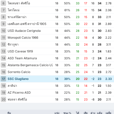
โพเทนซา คัลซิโอ
6
18
50%
33
17
16
34
2.78
โครโตเน่
7
18
61%
26
11
15
34
2.06
ซาแลร์นิตาน่า
8
18
50%
23
15
8
33
2.11
เอสดีเอส เอฟซี ตราปานี 1905
9
18
50%
30
22
8
31
2.89
USD Audace Cerignola
10
18
44%
28
23
5
30
2.83
Monopoli Calcio 1966
11
18
44%
22
18
4
30
2.22
ซิรากูซา
12
18
44%
32
24
8
28
3.11
USD Cavese 1919
13
18
33%
18
15
3
24
1.83
ASD Team Altamura
14
18
33%
21
23
-2
24
2.44
Atalanta Bergamasca Calcio U23
15
18
33%
32
25
7
23
3.17
Sorrento Calcio
16
18
28%
25
24
1
23
2.72
SSC Giugliano
17
18
39%
20
22
-2
23
2.33
ลาติน่า
18
18
33%
13
14
-1
22
1.50
AZ Picerno ASD
19
18
22%
22
21
1
21
2.39
ฟอจจา คัลซิโอ
20
18
28%
15
23
-8
20
2.11
ทีม
แข่ง
ชนะ %
ได้
เสีย
ต่าง
แต้ม
เฉลี่ย