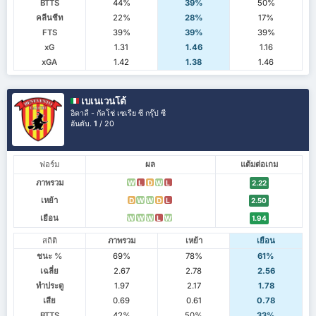
BTTS
44%
39%
50%
คลีนชีท
22%
28%
17%
FTS
39%
39%
39%
xG
1.31
1.46
1.16
xGA
1.42
1.38
1.46
เบเนเวนโต้
อิตาลี - กัลโช่ เซเรีย ซี กรุ๊ป ซี
อันดับ.
1
/ 20
ฟอร์ม
ผล
แต้มต่อเกม
ภาพรวม
W
L
D
W
L
2.22
เหย้า
D
W
W
D
L
2.50
เยือน
W
W
W
L
W
1.94
สถิติ
ภาพรวม
เหย้า
เยือน
ชนะ %
69%
78%
61%
เฉลี่ย
2.67
2.78
2.56
ทำประตู
1.97
2.17
1.78
เสีย
0.69
0.61
0.78
BTTS
42%
50%
33%