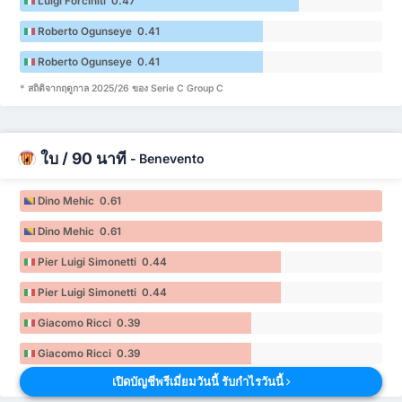
Luigi Forciniti 0.47
Roberto Ogunseye 0.41
Roberto Ogunseye 0.41
* สถิติจากฤดูกาล 2025/26 ของ Serie C Group C
ใบ / 90 นาที
-
Benevento
Dino Mehic 0.61
Dino Mehic 0.61
Pier Luigi Simonetti 0.44
Pier Luigi Simonetti 0.44
Giacomo Ricci 0.39
Giacomo Ricci 0.39
* สถิติจากฤดูกาล 2025/26 ของ Serie C Group C
เปิดบัญชีพรีเมี่ยมวันนี้ รับกำไรวันนี้