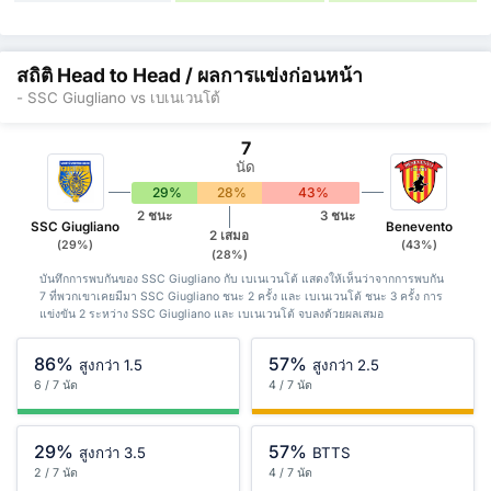
สถิติ Head to Head / ผลการแข่งก่อนหน้า
- SSC Giugliano vs เบเนเวนโต้
7
นัด
29%
28%
43%
2 ชนะ
3 ชนะ
SSC Giugliano
Benevento
2 เสมอ
(29%)
(43%)
(28%)
บันทึกการพบกันของ SSC Giugliano กับ เบเนเวนโต้ แสดงให้เห็นว่าจากการพบกัน
7 ที่พวกเขาเคยมีมา SSC Giugliano ชนะ 2 ครั้ง และ เบเนเวนโต้ ชนะ 3 ครั้ง การ
แข่งขัน 2 ระหว่าง SSC Giugliano และ เบเนเวนโต้ จบลงด้วยผลเสมอ
86%
57%
สูงกว่า 1.5
สูงกว่า 2.5
6 / 7 นัด
4 / 7 นัด
29%
57%
สูงกว่า 3.5
BTTS
2 / 7 นัด
4 / 7 นัด