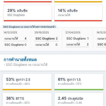
29%
14%
คลีนชีท
คลีนชีท
SSC Giugliano
เบเนเวนโต้
SSC Giugliano vs เบเนเวนโต้ ผลการแข่งก่อนหน้า
14/12/2025
29/10/2025
27/04/2025
14/12/
เบเนเวนโต้
4
SSC Giugliano
2
SSC Giugliano
1
เบเนเว
เบเนเวนโต้
2
SSC G
SSC Giugliano
0
เบเนเวนโต้
0
การทำนายทั้งหมด
- SSC Giugliano vs เบเนเวนโต้
53%
61%
สูงกว่า 2.5
สูงกว่า 1.5
ค่าเฉลี่ยของลีก : 46%
ค่าเฉลี่ยของลีก : 72%
36%
2.45
BTTS
ประตูต่อนัด
ค่าเฉลี่ยของลีก : 50%
ค่าเฉลี่ยของลีก : 2.48