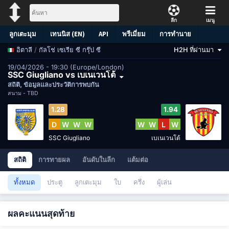
ลีก
เมนู
ลูกเตะมุม
เทนนิส (EN)
API
พรีเมี่ยม
การทำนาย
/
กัลโช่ เซเรีย ซี กรุ๊ป ซี
H2H ที่ผ่านมา
อิตาลี
19/04/2026 - 19:30 (Europe/London)
SSC Giugliano vs เบเนเวนโต้
สถิติ, ข้อมูลและประวัติการพบกัน
สนาม -
TBD
1.28
1.94
D
W
W
W
W
W
L
W
SSC Giugliano
เบเนเวนโต้
สถิติ
การทายผล
อันดับในลีก
แต้มต่อ
ทั้งหมด
ประตู
ลูกเตะมุม
ใบ
ครึ่ง
ผู้เล่น
ผลคะแนนสุดท้าย