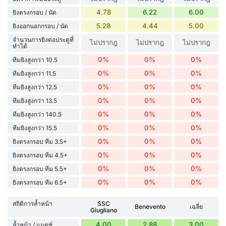
4.78
6.22
6.00
ยิงตรงกรอบ / นัด
5.28
4.44
5.00
ยิงออกนอกกรอบ / นัด
จำนวนการยิงต่อประตูที่
ไม่ปรากฎ
ไม่ปรากฎ
ไม่ปรากฎ
ทำได้
0%
0%
0%
ทีมยิงสูงกว่า 10.5
0%
0%
0%
ทีมยิงสูงกว่า 11.5
0%
0%
0%
ทีมยิงสูงกว่า 12.5
0%
0%
0%
ทีมยิงสูงกว่า 13.5
0%
0%
0%
ทีมยิงสูงกว่า 140.5
0%
0%
0%
ทีมยิงสูงกว่า 15.5
0%
0%
0%
ยิงตรงกรอบ ทีม 3.5+
0%
0%
0%
ยิงตรงกรอบ ทีม 4.5+
0%
0%
0%
ยิงตรงกรอบ ทีม 5.5+
0%
0%
0%
ยิงตรงกรอบ ทีม 6.5+
สถิติการล้ำหน้า
SSC
Benevento
เฉลี่ย
Giugliano
4.00
2.88
3.00
ล้ำหน้า / แมตช์