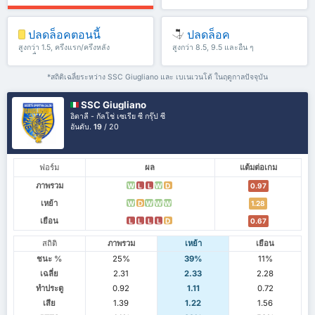
ปลดล็อคตอนนี้
ปลดล็อค
สูงกว่า 1.5, ครึ่งแรก/ครึ่งหลัง
สูงกว่า 8.5, 9.5 และอื่น ๆ
และอื่น ๆ
*สถิติเฉลี่ยระหว่าง SSC Giugliano และ เบเนเวนโต้ ในฤดูกาลปัจจุบัน
SSC Giugliano
อิตาลี - กัลโช่ เซเรีย ซี กรุ๊ป ซี
อันดับ.
19
/ 20
ฟอร์ม
ผล
แต้มต่อเกม
ภาพรวม
W
L
L
W
D
0.97
เหย้า
W
D
W
W
W
1.28
เยือน
L
L
L
L
D
0.67
สถิติ
ภาพรวม
เหย้า
เยือน
ชนะ %
25%
39%
11%
เฉลี่ย
2.31
2.33
2.28
ทำประตู
0.92
1.11
0.72
เสีย
1.39
1.22
1.56