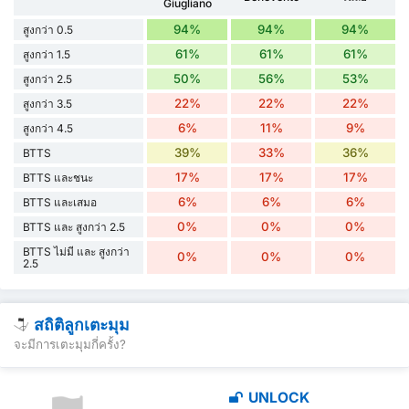
Giugliano
94%
94%
94%
สูงกว่า 0.5
61%
61%
61%
สูงกว่า 1.5
50%
56%
53%
สูงกว่า 2.5
22%
22%
22%
สูงกว่า 3.5
6%
11%
9%
สูงกว่า 4.5
39%
33%
36%
BTTS
17%
17%
17%
BTTS และชนะ
6%
6%
6%
BTTS และเสมอ
0%
0%
0%
BTTS และ สูงกว่า 2.5
BTTS ไม่มี และ สูงกว่า
0%
0%
0%
2.5
สถิติลูกเตะมุม
จะมีการเตะมุมกี่ครั้ง?
UNLOCK