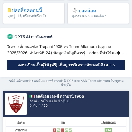
ปลดล็อคตอนนี้
ปลดล็อค
สูงกว่า 1.5, ครึ่งแรก/ครึ่งหลัง
สูงกว่า 8.5, 9.5 และอื่น ๆ
และอื่น ๆ
GPT5 AI การวิเคราะห์
วิเคราะห์ก่อนแข่ง: Trapani 1905 vs Team Altamura (ฤดูกาล
2025/2026, สัปดาห์ที่ 24) ข้อมูลสำคัญที่ควรรู้ - odds ที่ทำให้มอ�...
ลงทะเบียนเป็นผู้ใช้ (ฟรี) เพื่อดูการวิเคราะห์ทางสถิติ GPT5
*สถิติเฉลี่ยระหว่าง เอสดีเอส เอฟซี ตราปานี 1905 และ ASD Team Altamura ในฤดูกาล
ปัจจุบัน
เอสดีเอส เอฟซี ตราปานี 1905
อิตาลี - กัลโช่ เซเรีย ซี กรุ๊ป ซี
อันดับ.
1
/ 20
ฟอร์ม
ผล
แต้มต่อเกม
ภาพรวม
L
W
L
W
W
1.74