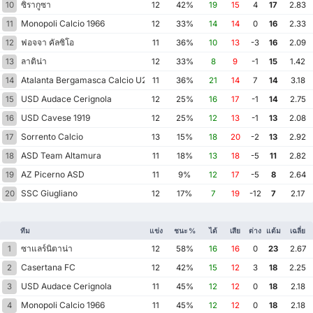
ซิรากูซา
10
12
42%
19
15
4
17
2.83
Monopoli Calcio 1966
11
12
33%
14
14
0
16
2.33
ฟอจจา คัลซิโอ
12
11
36%
10
13
-3
16
2.09
ลาติน่า
13
12
33%
8
9
-1
15
1.42
Atalanta Bergamasca Calcio U23
14
11
36%
21
14
7
14
3.18
USD Audace Cerignola
15
12
25%
16
17
-1
14
2.75
USD Cavese 1919
16
12
25%
12
13
-1
13
2.08
Sorrento Calcio
17
13
15%
18
20
-2
13
2.92
ASD Team Altamura
18
11
18%
13
18
-5
11
2.82
AZ Picerno ASD
19
11
9%
12
17
-5
8
2.64
SSC Giugliano
20
12
17%
7
19
-12
7
2.17
ทีม
แข่ง
ชนะ %
ได้
เสีย
ต่าง
แต้ม
เฉลี่ย
ซาแลร์นิตาน่า
1
12
58%
16
16
0
23
2.67
Casertana FC
2
12
42%
15
12
3
18
2.25
USD Audace Cerignola
3
11
45%
12
12
0
18
2.18
Monopoli Calcio 1966
4
11
45%
12
12
0
18
2.18