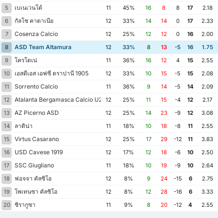
เบเนเวนโต้
5
11
45%
16
8
8
17
2.18
กัลโช คาตาเนีย
6
12
33%
14
14
0
17
2.33
Cosenza Calcio
7
12
25%
12
12
0
16
2.00
ASD Team Altamura
8
12
33%
8
13
-5
16
1.75
โครโตเน่
9
11
36%
16
12
4
15
2.55
เอสดีเอส เอฟซี ตราปานี 1905
10
12
33%
10
15
-5
15
2.08
Sorrento Calcio
11
11
36%
9
14
-5
14
2.09
Atalanta Bergamasca Calcio U23
12
12
25%
11
15
-4
12
2.17
AZ Picerno ASD
13
12
25%
14
23
-9
12
3.08
ลาติน่า
14
11
18%
10
18
-8
11
2.55
Virtus Casarano
15
12
25%
17
29
-12
11
3.83
USD Cavese 1919
16
12
17%
12
18
-6
10
2.50
SSC Giugliano
17
11
18%
10
19
-9
10
2.64
ฟอจจา คัลซิโอ
18
12
8%
9
24
-15
6
2.75
โพเทนซา คัลซิโอ
19
12
8%
12
28
-16
6
3.33
ซิรากูซา
20
11
9%
8
20
-12
4
2.55