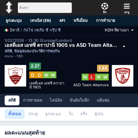
ลีก
เมนู
ลูกเตะมุม
เทนนิส (EN)
API
พรีเมี่ยม
การทำนาย
/
กัลโช่ เซเรีย ซี กรุ๊ป ซี
H2H ที่ผ่านมา
อิตาลี
1/02/2026 - 13:30 (Europe/London)
เอสดีเอส เอฟซี ตราปานี 1905 vs ASD Team Altamura
สถิติ, ข้อมูลและประวัติการพบกัน
สนาม -
TBD
2.27
1.33
D
D
W
W
W
L
W
W
เอสดีเอส เอฟซี ตราปา
ASD Team Altamura
นี 1905
สถิติ
การทายผล
ไลน์อัพ
อันดับในลีก
แต้มต่อ
ทั้งหมด
ประตู
ลูกเตะมุม
ใบ
ครึ่ง
ผู้เล่น
ผลคะแนนสุดท้าย