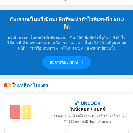
อัพเกรดเป็นพรีเมี่ยม! ลีกที่จะทำกำไรพิเศษอีก 500
ลีก
พรีเมี่ยมจะทำให้คุณได้รับชัยชนะมากขึ้น 500 ลีกพิเศษที่รู้กันว่าทำกำไร
ได้และมีเจ้ามือรับแทงติดตามน้อยกว่า นอกจากนี้คุณยังได้รับสถิติมุมและ
สถิติการ์ดพร้อมกับการดาวน์โหลด CSV สมัครสมาชิกวันนี้!
สมัครพรีเมี่ยมทันที
ใบเหลืองใบแดง
UNLOCK
ใบทั้งหมด / แมตช์
* ผลรวมการแจกใบต่อนัดระหว่าง เอสดีเอส เอฟซี ตราปา
นี 1905 และ ASD Team Altamura