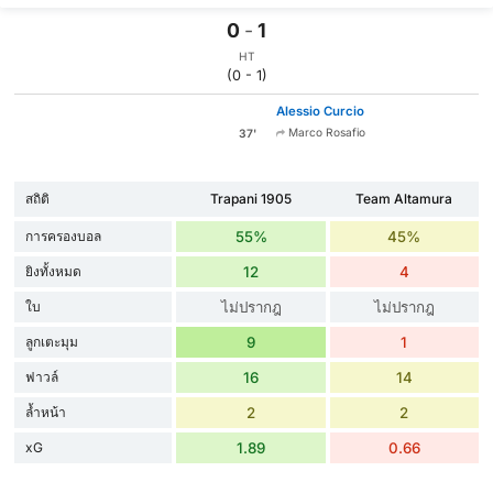
0
-
1
HT
(0 - 1)
Alessio Curcio
Marco Rosafio
37'
สถิติ
Trapani 1905
Team Altamura
การครองบอล
55%
45%
ยิงทั้งหมด
12
4
ใบ
ไม่ปรากฎ
ไม่ปรากฎ
ลูกเตะมุม
9
1
ฟาวล์
16
14
ล้ำหน้า
2
2
xG
1.89
0.66