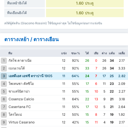
ทีมเหย้ายิงได้
1.60 ประตู
ทีมเยือนยิงได้
1.60 ประตู
สถิติผู้ตัดสิน (Giacomo Rossini) ใช้ข้อมูลล่าสุด ไม่ใช่ข้อมูลก่อนการแข่งขัน
ตารางเหย้า / ตารางเยือน
ทีม
แข่ง
ชนะ %
ได้
เสีย
ต่าง
แต้ม
เฉลี่ย
กัลโช คาตาเนีย
1
12
92%
26
0
26
34
2.17
เบเนเวนโต้
2
12
92%
33
7
26
34
3.33
เอสดีเอส เอฟซี ตราปานี 1905
3
11
64%
24
7
17
25
2.82
โพเทนซา คัลซิโอ
4
11
55%
17
6
11
23
2.09
ซาแลร์นิตาน่า
5
11
55%
15
10
5
22
2.27
Cosenza Calcio
6
11
64%
22
13
9
21
3.18
Casertana FC
7
11
55%
17
12
5
21
2.64
โครโตเน่
8
12
50%
15
8
7
19
1.92
Virtus Casarano
9
12
42%
15
11
4
19
2.17