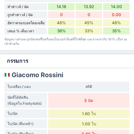
14.18
13.92
14.00
ทำฟาวล์ / นัด
0
0
0.00
ถูกทำฟาวล์ / นัด
46%
45%
46%
อัตราครองบอลโดยเฉลี่ย
36%
33%
35%
เสมอ % เต็มเวลา
ข้อมูลบางส่วนจะถูกปัดเศษขึ้นหรือลงเป็นเปอร์เซ็นต์ที่ใกล้ที่สุด และอาจเท่ากับ 101% เมื่อรวม
เข้าด้วยกัน
กรรมการ
Giacomo Rossini
ใบเหลือง / แดง
สถิติ
นัดที่ได้ตัดสิน
5 นัด
(ข้อมูลใน Footystats)
ใบ/นัด
1.60 ใบ
ใบ/นัด (ทีมเหย้า)
1.00 ใบ
ใบ/นัด (ทีมเยือน)