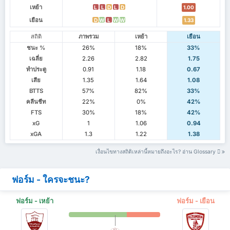
เหย้า
L
L
D
L
D
1.00
เยือน
D
W
L
W
W
1.33
สถิติ
ภาพรวม
เหย้า
เยือน
ชนะ %
26%
18%
33%
เฉลี่ย
2.26
2.82
1.75
ทำประตู
0.91
1.18
0.67
เสีย
1.35
1.64
1.08
BTTS
57%
82%
33%
คลีนชีท
22%
0%
42%
FTS
30%
18%
42%
xG
1
1.06
0.94
xGA
1.3
1.22
1.38
เงื่อนไขทางสถิติเหล่านี้หมายถึงอะไร? อ่าน Glossary
ฟอร์ม - ใครจะชนะ?
ฟอร์ม - เหย้า
ฟอร์ม - เยือน