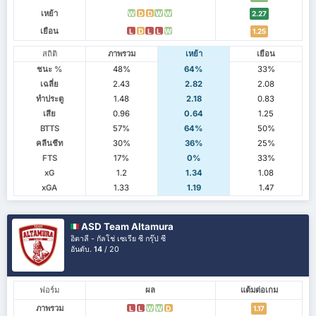
เหย้า
W
D
D
W
W
2.27
เยือน
L
D
L
L
W
1.25
สถิติ
ภาพรวม
เหย้า
เยือน
ชนะ %
48%
64%
33%
เฉลี่ย
2.43
2.82
2.08
ทำประตู
1.48
2.18
0.83
เสีย
0.96
0.64
1.25
BTTS
57%
64%
50%
คลีนชีท
30%
36%
25%
FTS
17%
0%
33%
xG
1.2
1.34
1.08
xGA
1.33
1.19
1.47
ASD Team Altamura
อิตาลี - กัลโช่ เซเรีย ซี กรุ๊ป ซี
อันดับ.
14
/ 20
ฟอร์ม
ผล
แต้มต่อเกม
ภาพรวม
L
L
W
W
D
1.17