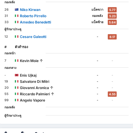
กองหลัง
Niko Kirwan
26
แบ็คขวา
5.77
Roberto Pirrello
31
กองหลัง
5.23
Amedeo Benedetti
33
แบ็คซ้าย
5.64
ผู้รักษาประตู
Cesare Galeotti
12
-
6.17
#
ตัวสำรอง
กองหน้า
↑
Kevin Moie
7
-
-
กองกลาง
Enis Ujkaj
-
-
-
Salvatore Di Mitri
19
-
-
↑
Giovanni Aronica
20
-
-
↑
Riccardo Palmieri
55
-
4.55
Angelo Vapore
99
-
-
กองหลัง
ผู้รักษาประตู