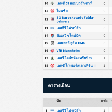
10
เอฟซี 08 ฮอมบวร์ก ซาร์
0
11
ไมนซ์ II
0
SG Barockstadt Fulda-
12
0
Lehnerz
13
เอสจีวี ไฟรเบิร์ก
0
14
ทีเอสวี ชไตน์บัค
0
15
เอสเอสวี อูล์ม 1846
0
16
VfR Mannheim
0
17
เอสวี ไอน์ทรัค เทรียร์ 05
1
18
เอฟซี ไกเซอร์สเลาเทิร์น II
1
ตารางเยือน
ทีม
แข่ง
1
เอสจีวี ไฟรเบิร์ก
1