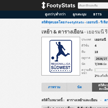
สูงกว่า/ต่ำกว่า
ลูกเตะมุม
BTTS
สถิติฟุตบอลโดย FootyStats
›
เยอรมนี
›
รีเจี
เหย้า & ตารางเยือน
- เยอรมนี ร
เยอรมนี
ประเทศ
4
ดิวิชั่น
18
ทีม
ฤดูกาล
2026/2
7/306
นัด
นัด
ความคืบ
หน้า
2%
เสร็จสิ้
สถิติแ
ภาพรวม
นัด
ละเอี
สถิติในหมวดนี้ :
ตารางเหย้าและเยือน
-
ตา