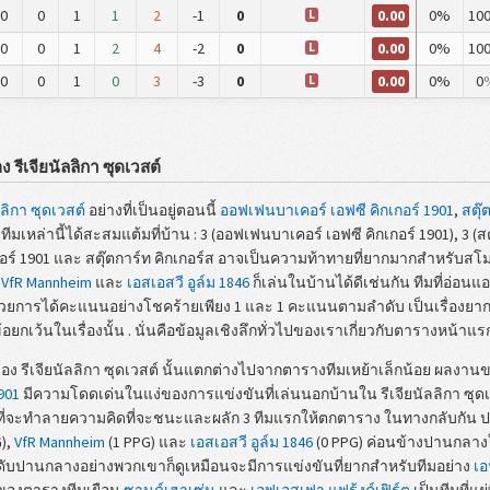
0.00
0
0
1
1
2
-1
0
0%
10
L
0.00
0
0
1
2
4
-2
0
0%
10
L
0.00
0
0
1
0
3
-3
0
0%
0
L
รีเจียนัลลิกา ซุดเวสต์
ลลิกา ซุดเวสต์
อย่างที่เป็นอยู่ตอนนี้
ออฟเฟนบาเคอร์ เอฟซี คิกเกอร์ 1901
,
สตุ๊
ีมเหล่านี้ได้สะสมแต้มที่บ้าน : 3 (ออฟเฟนบาเคอร์ เอฟซี คิกเกอร์ 1901), 3 (สต
ร์ 1901 และ สตุ๊ตการ์ท คิกเกอร์ส อาจเป็นความท้าทายที่ยากมากสำหรับสโมสรค
,
VfR Mannheim
และ
เอสเอสวี อูล์ม 1846
ก็เล่นในบ้านได้ดีเช่นกัน ทีมที่อ่อนแ
วยการได้คะแนนอย่างโชคร้ายเพียง 1 และ 1 คะแนนตามลำดับ เป็นเรื่องยากที่ที
อยกเว้นในเรื่องนั้น . นั่นคือข้อมูลเชิงลึกทั่วไปของเราเกี่ยวกับตารางหน้าแร
ง รีเจียนัลลิกา ซุดเวสต์ นั้นแตกต่างไปจากตารางทีมเหย้าเล็กน้อย ผลงาน
901
มีความโดดเด่นในแง่ของการแข่งขันที่เล่นนอกบ้านใน รีเจียนัลลิกา ซุดเว
นที่จะทำลายความคิดที่จะชนะและผลัก 3 ทีมแรกให้ตกตาราง ในทางกลับกัน ป
),
VfR Mannheim
(1 PPG) และ
เอสเอสวี อูล์ม 1846
(0 PPG) ค่อนข้างปานกลางใน
ะดับปานกลางอย่างพวกเขาก็ดูเหมือนจะมีการแข่งขันที่ยากสำหรับทีมอย่าง
เอ
กของตารางทีมเยือน
ซานด์เฮาเซ่น
และ
เอฟเอสเฟา แฟร้งค์เฟิร์ต
เป็นทีมที่แย