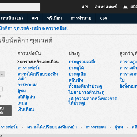
API
ค้นหาแมตช์
สถิต
เทนนิส (EN)
API
พรีเมี่ยม
การทำนาย
CSV
ยนัลลิกา ซุดเวสต์
›
เหย้า & ตารางเยือน
ีเจียนัลลิกา ซุดเวสต์
การแข่งขัน
ประตู
สูงกว่า/ต
ตารางเหย้าและเยือน
ประตูรวมเฉลี่ย
ตารางสูงก
ตารางฟอร์ม
ประตูได้
ตารางต่ำก
ความได้เปรียบของทีม
ประตูเสีย
ตารางเต
7
เหย้า
คลีนชีท
ใบ
การทายผล
ทั้งสองทีมทำประตู
ยิงทั้งหม
ผู้ชม
ไม่สามารถทำประตู
น
สถิติผู้เล่น
xG (ความคาดหวังของการ
เสมอ
ได้ประตู)
บบ
เงินเดือน
ยด
รางฟอร์ม
-
ความได้เปรียบของทีมเหย้า
-
การทายผล
-
ผู้ชม
-
สถิ