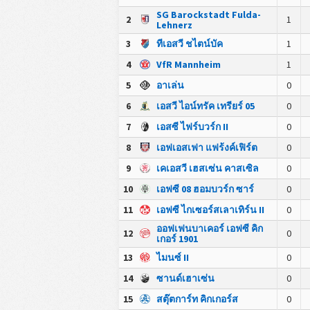
SG Barockstadt Fulda-
2
1
Lehnerz
3
ทีเอสวี ชไตน์บัค
1
4
VfR Mannheim
1
5
อาเล่น
0
6
เอสวี ไอน์ทรัค เทรียร์ 05
0
7
เอสซี ไฟร์บวร์ก II
0
8
เอฟเอสเฟา แฟร้งค์เฟิร์ต
0
9
เคเอสวี เฮสเซ่น คาสเซิล
0
10
เอฟซี 08 ฮอมบวร์ก ซาร์
0
11
เอฟซี ไกเซอร์สเลาเทิร์น II
0
ออฟเฟนบาเคอร์ เอฟซี คิก
12
0
เกอร์ 1901
13
ไมนซ์ II
0
14
ซานด์เฮาเซ่น
0
15
สตุ๊ตการ์ท คิกเกอร์ส
0