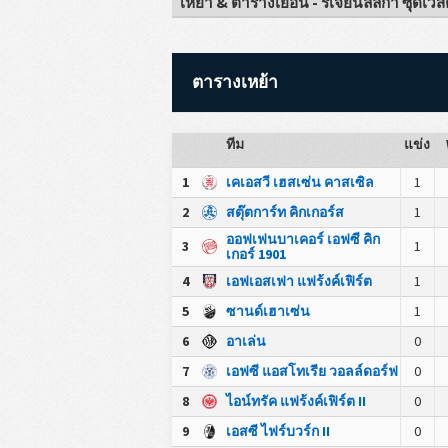
เหย้า & ตารางเยือน - รีเจียนัลลิกา ซุดเวส
ตารางเหย้า
ทีม
แข่ง
1
เคเอสวี เฮสเซ่น คาสเซิล
1
2
สตุ๊ตการ์ท คิกเกอร์ส
1
ออฟเฟนบาเคอร์ เอฟซี คิก
3
1
เกอร์ 1901
4
เอฟเอสเฟา แฟร้งค์เฟิร์ต
1
5
ซานด์เฮาเซ่น
1
6
อาเล่น
0
7
เอฟซี แอสโทเรีย วอลล์ดอร์ฟ
0
8
ไอน์ทรัค แฟร้งค์เฟิร์ต II
0
9
เอสซี ไฟร์บวร์ก II
0