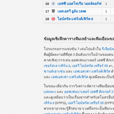
16
เอฟซี แอสโทเรีย วอลล์ดอร์ฟ
1
17
เอสเอสวี อูล์ม 1846
1
18
ไอน์ทรัค แฟร้งค์เฟิร์ต II
1
ข้อมูลเชิงลึกตารางทีมเหย้าและทีมเยือนของ 
โปรแกรมการแข่งขัน 7 เล่นไปแล้วใน
รีเจียนั
คือผู้มีผลงานดีที่สุด 3 อันดับแรกในบ้านของตน ท
คาสเซิล) การเล่น ออฟเฟนบาเคอร์ เอฟซี คิกเกอ
เซอร์สเลาเทิร์น II
,
เอสวี ไอน์ทรัค เทรียร์ 05
a>
ซานด์เฮาเซ่น
และ
เอฟเอสเฟา แฟร้งค์เฟิร์ต
ด้
และ
เอฟเอสเฟา แฟร้งค์เฟิร์ต
ดูเหมือนจะเป็นข้
ในขณะเดียวกัน การวิเคราะห์ตารางทีมเยือนขอ
Lehnerz
และ
ออฟเฟนบาเคอร์ เอฟซี คิกเกอร์ 1
และดูเหมือนว่าเป็นเรื่องยากสำหรับสโมสรอื่
เทิร์น II
(0 PPG),
เอสวี ไอน์ทรัค เทรียร์ 05
(0 PPG
พวกเขาอาจจะรู้สึกสบาย ๆ แต่ถึงกระนั้นทีมร
เอฟเอสเฟา แฟร้งค์เฟิร์ต
ซึ่งครอง 3 อันดับแร