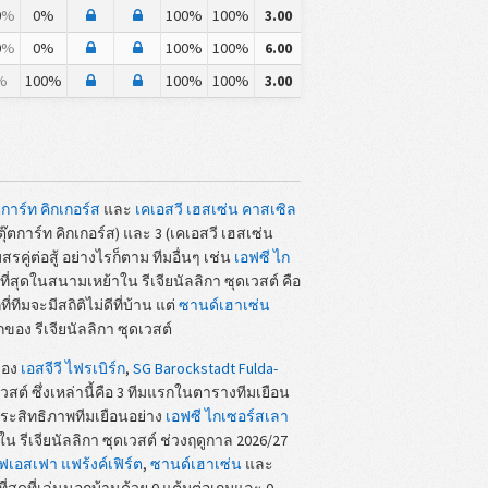
0
%
0%
100%
100%
3.00
0
%
0%
100%
100%
6.00
%
100%
100%
100%
3.00
ตการ์ท คิกเกอร์ส
และ
เคเอสวี เฮสเซ่น คาสเซิล
ุ๊ตการ์ท คิกเกอร์ส) และ 3 (เคเอสวี เฮสเซ่น
ู่ต่อสู้ อย่างไรก็ตาม ทีมอื่นๆ เช่น
เอฟซี ไก
อที่สุดในสนามเหย้าใน รีเจียนัลลิกา ซุดเวสต์ คือ
มจะมีสถิติไม่ดีที่บ้าน แต่
ซานด์เฮาเซ่น
กของ รีเจียนัลลิกา ซุดเวสต์
ของ
เอสจีวี ไฟรเบิร์ก
,
SG Barockstadt Fulda-
สต์ ซึ่งเหล่านี้คือ 3 ทีมแรกในตารางทีมเยือน
ระสิทธิภาพทีมเยือนอย่าง
เอฟซี ไกเซอร์สเลา
 รีเจียนัลลิกา ซุดเวสต์ ช่วงฤดูกาล 2026/27
ฟเอสเฟา แฟร้งค์เฟิร์ต
,
ซานด์เฮาเซ่น
และ
่ที่สุดที่เล่นนอกบ้านด้วย 0 แต้มต่อเกมและ 0