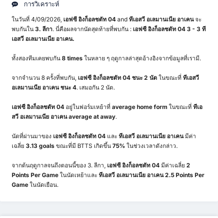
การวิเคราะห์
ในวันที่ 4/09/2026,
เอฟซี อิงก็อลชตัท 04
and
ทีเอสวี อเลมานเนีย อาเคน
จะ
พบกันใน
3. ลีกา
. นี่คือผลจากนัดสุดท้ายที่พบกัน :
เอฟซี อิงก็อลชตัท 04 3 - 3 ที
เอสวี อเลมานเนีย อาเคน.
ทั้งสองทีมเคยพบกัน
8 times
ในหลาย ๆ ฤดูกาลล่าสุดอ้างอิงจากข้อมูลที่เรามี.
จากจำนวน 8 ครั้งที่พบกัน,
เอฟซี อิงก็อลชตัท 04 ชนะ 2 นัด
ในขณะที่
ทีเอสวี
อเลมานเนีย อาเคน ชนะ 4
. เสมอกัน 2 นัด.
เอฟซี อิงก็อลชตัท 04
อยู่ในฟอร์มเหย้าที่
average home form
ในขณะที่
ทีเอ
สวี อเลมานเนีย อาเคน
average at away
.
นัดที่ผ่านมาของ
เอฟซี อิงก็อลชตัท 04
และ
ทีเอสวี อเลมานเนีย อาเคน
มีค่า
เฉลี่ย
3.13 goals
ขณะที่มี BTTS เกิดขึ้น
75%
ในช่วงเวลาดังกล่าว.
จากต้นฤดูกาลจนถึงตอนนี้ของ 3. ลีกา,
เอฟซี อิงก็อลชตัท 04
มีค่าเฉลี่ย
2
Points Per Game
ในนัดเหย้าและ
ทีเอสวี อเลมานเนีย อาเคน 2.5 Points Per
Game
ในนัดเยือน.