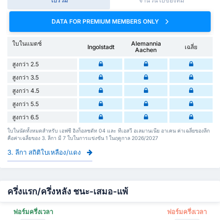
ใบรวม
จำนวนใบของทีม
DATA FOR PREMIUM MEMBERS ONLY
ใบในแมตช์
Alemannia
Ingolstadt
เฉลี่ย
Aachen
สูงกว่า 2.5
สูงกว่า 3.5
สูงกว่า 4.5
สูงกว่า 5.5
สูงกว่า 6.5
ใบในนัดทั้งหมดสำหรับ เอฟซี อิงก็อลชตัท 04 และ ทีเอสวี อเลมานเนีย อาเคน ค่าเฉลี่ยของลีก
คือค่าเฉลี่ยของ 3. ลีกา มี 7 ใบในการแข่งขัน 1 ในฤดูกาล 2026/2027
3. ลีกา สถิติใบเหลือง/แดง
ครึ่งแรก/ครึ่งหลัง ชนะ-เสมอ-แพ้
ฟอร์มครึ่งเวลา
ฟอร์มครึ่งเวลา