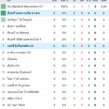
ทีม
แข่ง
ชนะ %
ได้
เสีย
ต่าง
แต้ม
เฉลี่ย
SV Waldhof Mannheim 07
1
1
100%
2
1
1
3
3.00
ทีเอสวี อเลมานเนีย อาเคน
2
0
0%
0
0
0
0
0
ฟอร์ทูนา โคโลญจน์
3
0
0%
0
0
0
0
0
ฮันซ่า รอสต๊อค
4
0
0%
0
0
0
0
0
ทีเอสวี ฮาเฟิลเซอ
5
0
0%
0
0
0
0
0
ทีเอสจี 1899 ฮอฟเฟนไฮม์ II
6
0
0%
0
0
0
0
0
เอฟซี อิงก็อลชตัท 04
7
0
0%
0
0
0
0
0
ยาห์น เรเกนสบวร์ก
8
0
0%
0
0
0
0
0
เม็พเพ่น
9
0
0%
0
0
0
0
0
ดุ๊ยส์บวร์ก
10
0
0%
0
0
0
0
0
พรอยเซ่น มึนสเตอร์
11
0
0%
0
0
0
0
0
ร็อต-ไวส์ เอสเซน
12
0
0%
0
0
0
0
0
เอฟซี ซาร์บรูกเค่น
13
0
0%
0
0
0
0
0
ซอนเนนโฮฟ โกรสส์อัสพัค
14
0
0%
0
0
0
0
0
สตุ๊ตการ์ท II
15
0
0%
0
0
0
0
0
SC Verl 1924
16
0
0%
0
0
0
0
0