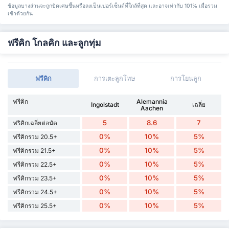
ข้อมูลบางส่วนจะถูกปัดเศษขึ้นหรือลงเป็นเปอร์เซ็นต์ที่ใกล้ที่สุด และอาจเท่ากับ 101% เมื่อรวม
เข้าด้วยกัน
ฟรีคิก โกลคิก และลูกทุ่ม
ฟรีคิก
การเตะลูกโทษ
การโยนลูก
ฟรีคิก
Alemannia
Ingolstadt
เฉลี่ย
Aachen
5
8.6
7
ฟริคิกเฉลี่ยต่อนัด
0%
10%
5%
ฟรีคิกรวม 20.5+
0%
10%
5%
ฟรีคิกรวม 21.5+
0%
10%
5%
ฟรีคิกรวม 22.5+
0%
10%
5%
ฟรีคิกรวม 23.5+
0%
10%
5%
ฟรีคิกรวม 24.5+
0%
10%
5%
ฟรีคิกรวม 25.5+