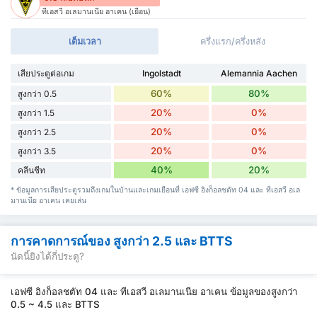
ทีเอสวี อเลมานเนีย อาเคน (เยือน)
เต็มเวลา
ครึ่งแรก/ครึ่งหลัง
เสียประตูต่อเกม
Ingolstadt
Alemannia Aachen
60%
80%
สูงกว่า 0.5
20%
0%
สูงกว่า 1.5
20%
0%
สูงกว่า 2.5
20%
0%
สูงกว่า 3.5
40%
20%
คลีนชีท
* ข้อมูลการเสียประตูรวมถึงเกมในบ้านและเกมเยือนที่ เอฟซี อิงก็อลชตัท 04 และ ทีเอสวี อเล
มานเนีย อาเคน เคยเล่น
การคาดการณ์ของ สูงกว่า 2.5 และ BTTS
นัดนี้ยิงได้กี่ประตู?
เอฟซี อิงก็อลชตัท 04 และ ทีเอสวี อเลมานเนีย อาเคน ข้อมูลของสูงกว่า
0.5 ~ 4.5 และ BTTS