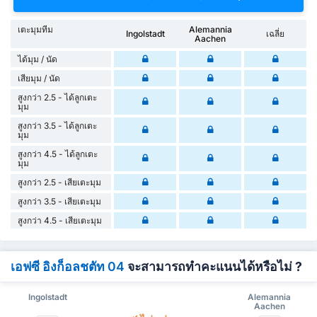
เตะมุมทีม
Alemannia
Ingolstadt
เฉลี่ย
Aachen
ได้มุม / นัด
เสียมุม / นัด
สูงกว่า 2.5 - ได้ลูกเตะ
มุม
สูงกว่า 3.5 - ได้ลูกเตะ
มุม
สูงกว่า 4.5 - ได้ลูกเตะ
มุม
สูงกว่า 2.5 - เสียเตะมุม
สูงกว่า 3.5 - เสียเตะมุม
สูงกว่า 4.5 - เสียเตะมุม
เอฟซี อิงก็อลชตัท 04
จะสามารถทำคะแนนได้หรือไม่ ?
Ingolstadt
Alemannia
Aachen