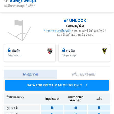
สถิติลูกเตะมุม
จะมีการเตะมุมกี่ครั้ง?
UNLOCK
เตะมุม/นัด
* การเตะมุมเฉลี่ยต่อนัด
ระหว่าง เอฟซี อิงก็อลชตัท 04
และ ทีเอสวี อเลมานเนีย อาเคน
ต่อนัด
ต่อนัด
ได้ลูกเตะมุม
ได้ลูกเตะมุม
เตะมุมรวม
ครึ่งแรก/ครึ่งหลัง
DATA FOR PREMIUM MEMBERS ONLY
จำนวนเตะมุม
Alemannia
Ingolstadt
เฉลี่ย
Aachen
สูงกว่า 6