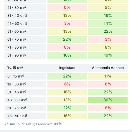
0%
5%
21 - 30 นาที
13%
16%
31 - 40 นาที
3%
14%
41 - 50 นาที
13%
22%
51 - 60 นาที
22%
3%
61 - 70 นาที
0%
8%
71 - 80 นาที
16%
19%
81 - 90 นาที
ใน 15 นาที
Ingolstadt
Alemannia Aachen
22%
11%
0 - 15 นาที
6%
8%
16 - 30 นาที
16%
22%
31 - 45 นาที
13%
30%
46 - 60 นาที
22%
8%
61 - 75 นาที
16%
22%
76 - 90 นาที
45' และ 90' รวมประตูช่วงทดเวลาบาดเจ็บ