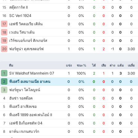
สตุ๊ตการ์ท II
15
0
0%
0
0
0
0
0
SC Verl 1924
16
0
0%
0
0
0
0
0
เอฟซี วิคตอเรีย เคิล์น
17
0
0%
0
0
0
0
0
เวเฮ่น วีสบาเด้น
18
0
0%
0
0
0
0
0
เวิร์ซเบอร์เกอร์ คิกเกอร์ส
19
0
0%
0
0
0
0
0
ฟอร์ทูน่า ดุสเซลดอร์ฟ
20
1
0%
1
2
-1
0
3.00
ทีม
แข่ง
ชนะ %
ได้
เสีย
ต่าง
แต้ม
เฉลี่ย
SV Waldhof Mannheim 07
1
1
100%
2
1
1
3
3.00
ทีเอสวี อเลมานเนีย อาเคน
2
0
0%
0
0
0
0
0
ฟอร์ทูนา โคโลญจน์
3
0
0%
0
0
0
0
0
ฮันซ่า รอสต๊อค
4
0
0%
0
0
0
0
0
ทีเอสวี ฮาเฟิลเซอ
5
0
0%
0
0
0
0
0
ทีเอสจี 1899 ฮอฟเฟนไฮม์ II
6
0
0%
0
0
0
0
0
เอฟซี อิงก็อลชตัท 04
7
0
0%
0
0
0
0
0
ยาห์น เรเกนสบวร์ก
8
0
0%
0
0
0
0
0