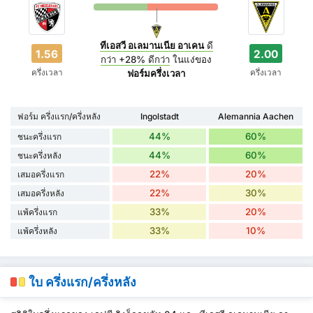
ทีเอสวี อเลมานเนีย อาเคน
ดี
1.56
2.00
กว่า
+28%
ดีกว่า
ในแง่ของ
ครึ่งเวลา
ครึ่งเวลา
ฟอร์มครึ่งเวลา
ฟอร์ม ครึ่งแรก/ครึ่งหลัง
Ingolstadt
Alemannia Aachen
44%
60%
ชนะครึ่งแรก
44%
60%
ชนะครึ่งหลัง
22%
20%
เสมอครึ่งแรก
22%
30%
เสมอครึ่งหลัง
33%
20%
แพ้ครึ่งแรก
33%
10%
แพ้ครึ่งหลัง
ใบ ครึ่งแรก/ครึ่งหลัง