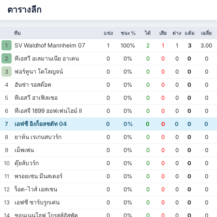
ตารางลีก
ทีม
แข่ง
ชนะ %
ได้
เสีย
ต่าง
แต้ม
เฉลี่ย
SV Waldhof Mannheim 07
1
1
100%
2
1
1
3
3.00
ทีเอสวี อเลมานเนีย อาเคน
2
0
0%
0
0
0
0
0
ฟอร์ทูนา โคโลญจน์
3
0
0%
0
0
0
0
0
ฮันซ่า รอสต๊อค
4
0
0%
0
0
0
0
0
ทีเอสวี ฮาเฟิลเซอ
5
0
0%
0
0
0
0
0
ทีเอสจี 1899 ฮอฟเฟนไฮม์ II
6
0
0%
0
0
0
0
0
เอฟซี อิงก็อลชตัท 04
7
0
0%
0
0
0
0
0
ยาห์น เรเกนสบวร์ก
8
0
0%
0
0
0
0
0
เม็พเพ่น
9
0
0%
0
0
0
0
0
ดุ๊ยส์บวร์ก
10
0
0%
0
0
0
0
0
พรอยเซ่น มึนสเตอร์
11
0
0%
0
0
0
0
0
ร็อต-ไวส์ เอสเซน
12
0
0%
0
0
0
0
0
เอฟซี ซาร์บรูกเค่น
13
0
0%
0
0
0
0
0
ซอนเนนโฮฟ โกรสส์อัสพัค
14
0
0%
0
0
0
0
0