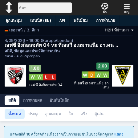
ลีก
เมนู
ลูกเตะมุม
เทนนิส (EN)
API
พรีเมี่ยม
การทำนาย
/
3. ลีกา
H2H ที่ผ่านมา
เยอรมนี
4/09/2026 - 18:00 (Europe/London)
เอฟซี อิงก็อลชตัท 04 vs ทีเอสวี อเลมานเนีย อาเคน
สถิติ, ข้อมูลและประวัติการพบกัน
สนาม -
Audi-Sportpark
2.60
1.80
W
D
W
W
W
W
L
L
ทีเอสวี อเลมานเนีย อา
เอฟซี อิงก็อลชตัท 04
เคน
สถิติ
การทายผล
อันดับในลีก
ทั้งหมด
ประตู
ลูกเตะมุม
ใบ
ครึ่ง
ผู้เล่น
แสดงสถิติ 10 ครั้งสุดท้ายเนื่องจากเป็นการแข่งขันในช่วงต้นฤดูกาล
แสดง