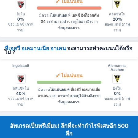
ไม่แน่นอน
ยิงใน
คลีนชีทใน
มีความ
ไม่แน่นอน
ที่
เอฟซี อิงก็อลชตัท
0%
20%
04
จะสามารถทำประตูได้อ้างอิงจาก
ของแมตช์ (ภาพ
ของแมตช์ (ภาพ
ข้อมูลของเรา.
รวม)
รวม)
ทีเอสวี อเลมานเนีย อาเคน
จะสามารถทำคะแนนได้หรือ
ไม่ ?
Ingolstadt
Alemannia
Aachen
ไม่แน่นอน
คลีนชีทใน
ยิงใน
มีความ
ไม่แน่นอน
ที่
ทีเอสวี อเลมานเนีย
40%
0%
อาเคน
จะสามารถทำประตูได้อ้างอิงจาก
ของแมตช์ (ภาพ
ของแมตช์ (ภาพ
ข้อมูลของเรา.
รวม)
รวม)
อัพเกรดเป็นพรีเมี่ยม! ลีกที่จะทำกำไรพิเศษอีก 500
ลีก