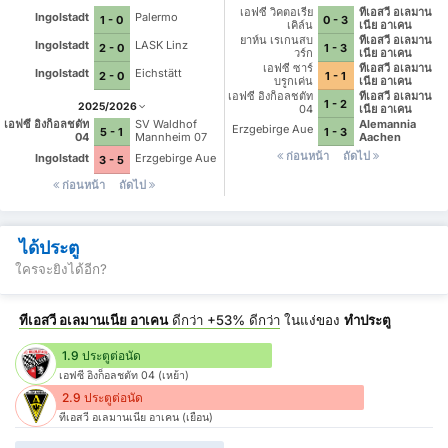
เอฟซี วิคตอเรีย
ทีเอสวี อเลมาน
Ingolstadt
Palermo
1 - 0
0 - 3
เคิล์น
เนีย อาเคน
ยาห์น เรเกนสบ
ทีเอสวี อเลมาน
Ingolstadt
LASK Linz
2 - 0
1 - 3
วร์ก
เนีย อาเคน
เอฟซี ซาร์
ทีเอสวี อเลมาน
Ingolstadt
Eichstätt
2 - 0
1 - 1
บรูกเค่น
เนีย อาเคน
เอฟซี อิงก็อลชตัท
ทีเอสวี อเลมาน
1 - 2
2025/2026
04
เนีย อาเคน
Alemannia
เอฟซี อิงก็อลชตัท
SV Waldhof
Erzgebirge Aue
1 - 3
5 - 1
Aachen
04
Mannheim 07
ก่อนหน้า
ถัดไป
Ingolstadt
Erzgebirge Aue
3 - 5
ก่อนหน้า
ถัดไป
ได้ประตู
ใครจะยิงได้อีก?
ทีเอสวี อเลมานเนีย อาเคน
ดีกว่า
+53%
ดีกว่า
ในแง่ของ
ทำประตู
1.9 ประตูต่อนัด
เอฟซี อิงก็อลชตัท 04 (เหย้า)
2.9 ประตูต่อนัด
ทีเอสวี อเลมานเนีย อาเคน (เยือน)