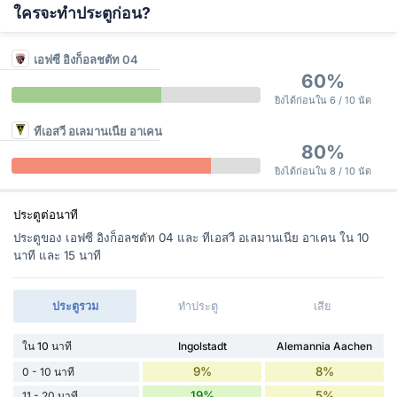
ใครจะทำประตูก่อน?
เอฟซี อิงก็อลชตัท 04
60%
ยิงได้ก่อนใน 6 / 10 นัด
ทีเอสวี อเลมานเนีย อาเคน
80%
ยิงได้ก่อนใน 8 / 10 นัด
ประตูต่อนาที
ประตูของ เอฟซี อิงก็อลชตัท 04 และ ทีเอสวี อเลมานเนีย อาเคน ใน 10
นาที และ 15 นาที
ประตูรวม
ทำประตู
เสีย
ใน 10 นาที
Ingolstadt
Alemannia Aachen
9%
8%
0 - 10 นาที
19%
5%
11 - 20 นาที