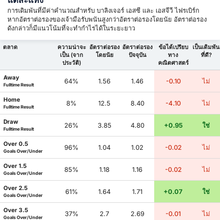
การเดิมพันที่มีค่าคำนวณสำหรับ บาลิงเจอร์ เอสซี และ เอสจีวี ไฟรเบิร์ก
หากอัตราต่อรองของเจ้ามือรับพนันสูงกว่าอัตราต่อรองโดยนัย อัตราต่อรอง
ดังกล่าวก็มีแนวโน้มที่จะทำกำไรได้ในระยะยาว
ตลาด
ความน่าจะ
อัตราต่อรอง
อัตราต่อรอง
ข้อได้เปรียบ
เป็นเดิมพัน
เป็น (จาก
โดยนัย
ปัจจุบัน
ทาง
ที่ดี?
ประวัติ)
คณิตศาสตร์
Away
64%
1.56
1.46
-0.10
ไม่
Fulltime Result
Home
8%
12.5
8.40
-4.10
ไม่
Fulltime Result
Draw
26%
3.85
4.80
+0.95
ใช่
Fulltime Result
Over 0.5
96%
1.04
1.02
-0.02
ไม่
Goals Over/Under
Over 1.5
85%
1.18
1.16
-0.02
ไม่
Goals Over/Under
Over 2.5
61%
1.64
1.71
+0.07
ใช่
Goals Over/Under
Over 3.5
37%
2.7
2.69
-0.01
ไม่
Goals Over/Under