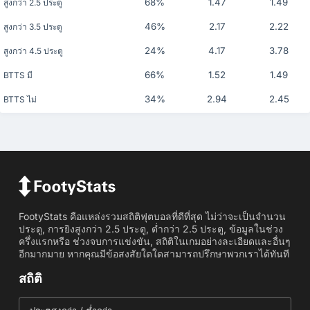
68%
1.47
1.49
สูงกว่า 2.5 ประตู
46%
2.17
2.22
สูงกว่า 3.5 ประตู
24%
4.17
3.78
สูงกว่า 4.5 ประตู
66%
1.52
1.49
BTTS มี
34%
2.94
2.45
BTTS ไม่
FootyStats คือแหล่งรวมสถิติฟุตบอลที่ดีที่สุด ไม่ว่าจะเป็นจำนวน
ประตู, การยิงสูงกว่า 2.5 ประตู, ต่ำกว่า 2.5 ประตู, ข้อมูลในช่วง
ครึ่งแรกหรือ ช่วงจบการแข่งขัน, สถิติในเกมอย่างละเอียดและอื่นๆ
อีกมากมาย หากคุณมีข้อสงสัยใดใดสามารถปรึกษาพวกเราได้ทันที
สถิติ