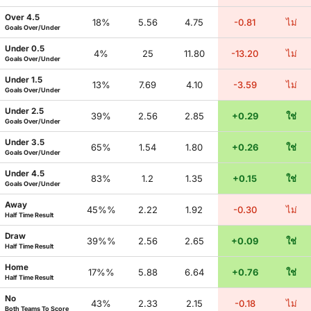
Over 4.5
18%
5.56
4.75
-0.81
ไม่
Goals Over/Under
Under 0.5
4%
25
11.80
-13.20
ไม่
Goals Over/Under
Under 1.5
13%
7.69
4.10
-3.59
ไม่
Goals Over/Under
Under 2.5
39%
2.56
2.85
+0.29
ใช่
Goals Over/Under
Under 3.5
65%
1.54
1.80
+0.26
ใช่
Goals Over/Under
Under 4.5
83%
1.2
1.35
+0.15
ใช่
Goals Over/Under
Away
45%%
2.22
1.92
-0.30
ไม่
Half Time Result
Draw
39%%
2.56
2.65
+0.09
ใช่
Half Time Result
Home
17%%
5.88
6.64
+0.76
ใช่
Half Time Result
No
43%
2.33
2.15
-0.18
ไม่
Both Teams To Score