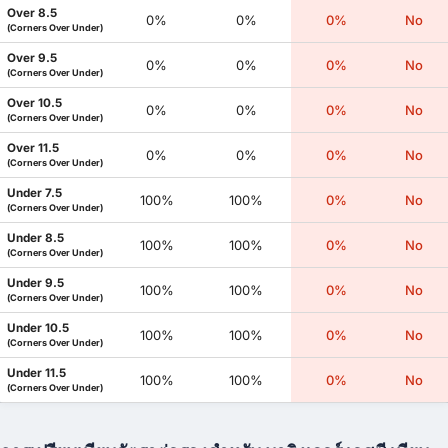
Over 8.5
0%
0%
0%
No
(Corners Over Under)
Over 9.5
0%
0%
0%
No
(Corners Over Under)
Over 10.5
0%
0%
0%
No
(Corners Over Under)
Over 11.5
0%
0%
0%
No
(Corners Over Under)
Under 7.5
100%
100%
0%
No
(Corners Over Under)
Under 8.5
100%
100%
0%
No
(Corners Over Under)
Under 9.5
100%
100%
0%
No
(Corners Over Under)
Under 10.5
100%
100%
0%
No
(Corners Over Under)
Under 11.5
100%
100%
0%
No
(Corners Over Under)