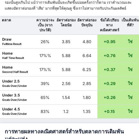
รองนั้นสูงเกินไป แม้ว่าการเดิมพันนั้นจะเกิดขึ้นบ่อยครั้งกว่าก็ตาม เราคำนวณและ
แสดงอัตราต่อรองที่ 'เสีย' มากที่สุดให้คุณดู ซึ่งเราไม่สามารถรับประกันผลลัพธ์
ตลาด
ความน่าจะ
อัตราต่อรอง
อัตราต่อรอง
ข้อได้เปรียบ
เป็นเดิมพัน
เป็น (จาก
โดยนัย
ปัจจุบัน
ทาง
ที่ดี?
ประวัติ)
คณิตศาสตร์
Draw
26%
3.85
4.80
+0.95
ใช่
Fulltime Result
Home
17%%
5.88
6.64
+0.76
ใช่
Half Time Result
Home
17%%
5.88
6.25
+0.37
ใช่
Second Half Result
Under 2.5
39%
2.56
2.85
+0.29
ใช่
Goals Over/Under
Under 3.5
65%
1.54
1.80
+0.26
ใช่
Goals Over/Under
Under 4.5
83%
1.2
1.35
+0.15
ใช่
Goals Over/Under
การทายผลทางคณิตศาสตร์สำหรับตลาดการเดิมพัน
แต่ละแห่ง