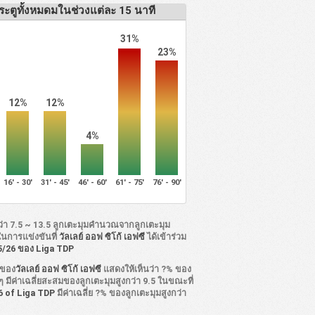
ระตูทั้งหมดมในช่วงแต่ละ 15 นาที
31%
23%
12%
12%
4%
16' - 30'
31' - 45'
46' - 60'
61' - 75'
76' - 90'
ว่า 7.5 ~ 13.5 ลูกเตะมุมคำนวณจากลูกเตะมุม
ในการแข่งขันที่
วัลเลย์ ออฟ ซิโก้ เอฟซี
ได้เข้าร่วม
5/26 ของ Liga TDP
ิของ
วัลเลย์ ออฟ ซิโก้ เอฟซี
แสดงให้เห็นว่า ?% ของ
 ๆ มีค่าเฉลี่ยสะสมของลูกเตะมุมสูงกว่า 9.5 ในขณะที่
6 of Liga TDP
มีค่าเฉลี่ย ?% ของลูกเตะมุมสูงกว่า