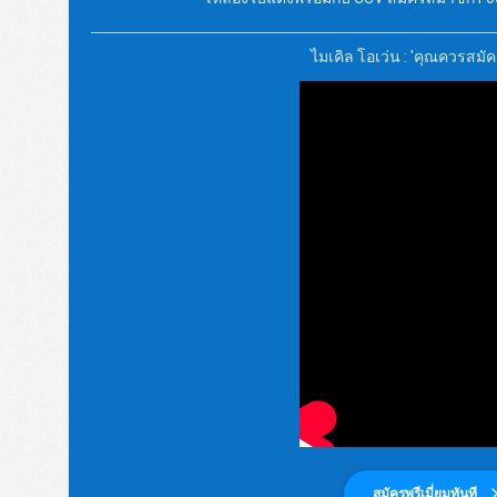
ไมเคิล โอเว่น : 'คุณควรสมัคร
สมัครพรีเมี่ยมทันที