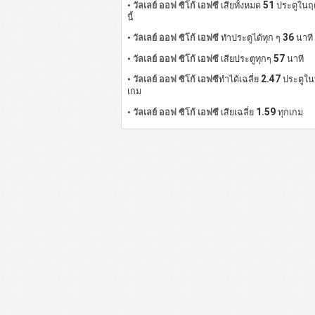
51
•
วัลเลย์ ออฟ ซิโก้ เอฟซี
เสียทั้งหมด
ประตูในฤ
นี้
36
•
วัลเลย์ ออฟ ซิโก้ เอฟซี
ทำประตูได้ทุก ๆ
นาที
57
•
วัลเลย์ ออฟ ซิโก้ เอฟซี
เสียประตูทุกๆ
นาที
2.47
•
วัลเลย์ ออฟ ซิโก้ เอฟซี
ทำได้เฉลี่ย
ประตูใน
เกม
1.59
•
วัลเลย์ ออฟ ซิโก้ เอฟซี
เสียเฉลี่ย
ทุกเกม