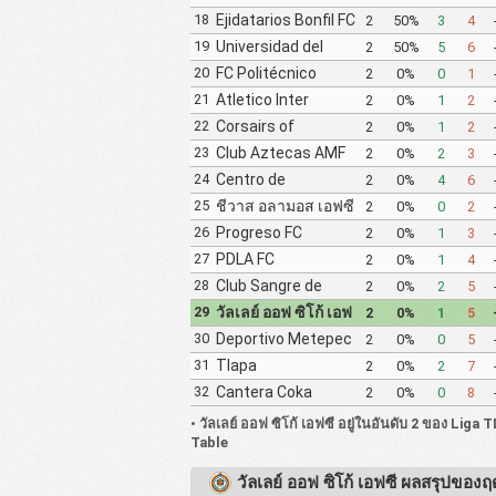
Coatzacoalcos
18
Ejidatarios Bonfil FC
2
50%
3
4
19
Universidad del
2
50%
5
6
Golfo de México FC
20
FC Politécnico
2
0%
0
1
21
Atletico Inter
2
0%
1
2
Capital
22
Corsairs of
2
0%
1
2
Campeche F.C.
23
Club Aztecas AMF
2
0%
2
3
Soccer Aragón
24
Centro de
2
0%
4
6
Formación Chiapas
25
ชีวาส อลามอส เอฟซี
2
0%
0
2
Fútbol
26
Progreso FC
2
0%
1
3
27
PDLA FC
2
0%
1
4
28
Club Sangre de
2
0%
2
5
Campeón
29
วัลเลย์ ออฟ ซิโก้ เอฟ
2
0%
1
5
ซี
30
Deportivo Metepec
2
0%
0
5
(Eurosoccer FC)
31
Tlapa
2
0%
2
7
Mazatecochco
32
Cantera Coka
2
0%
0
8
•
วัลเลย์ ออฟ ซิโก้ เอฟซี อยู่ในอันดับ 2 ของ Liga 
Table
วัลเลย์ ออฟ ซิโก้ เอฟซี ผลสรุปของฤ