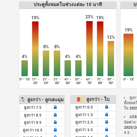
ประตูทั้งหมดในช่วงแต่ละ 10 นาที
ป
23%
19%
19%
19%
12%
8%
8%
4%
4%
4%
0' - 10'
11' -
21' -
31' -
41' -
51' -
61' -
71' -
81' -
0' - 15'
20'
30'
40'
50'
60'
70'
80'
90'
สูงก
สูงกว่า - ใบ
สูงกว่า - ลูกเตะมุม
ทั้งหมด
สูงกว่า 0.5
สูงกว่า 7.5
ใน
202
สูงกว่า 1.5
สูงกว่า 8.5
สถิต
นัดต่าง
สูงกว่า 2.5
สูงกว่า 9.5
2025/2
สูงกว่า 3.5
สูงกว่า 10.5
9.5