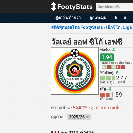
สูงกว่า/ต่ำกว่า
ลูกเตะมุม
BTTS
สถิติฟุตบอลโดย FootyStats
›
เม็กซิโก
›
Liga
วัลเลย์ ออฟ ซิโก้ เอฟซี
ฟอร์ม
-
ดี
1.94
ผลการแข่งขันเต็มเ
W
L
W
L
L
ทำประตู
-
ดี
2.47
ยิงประตู / แมตช์
เสีย
-
ดี
1.59
เสียต่อนัด
284%
ความเสี่ยง -
-
สูงมาก ความเสี่ยง
ฤดูกาล :
2025/26
Liga TDP ตาราง