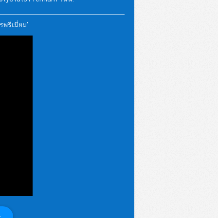
พรีเมี่ยม'