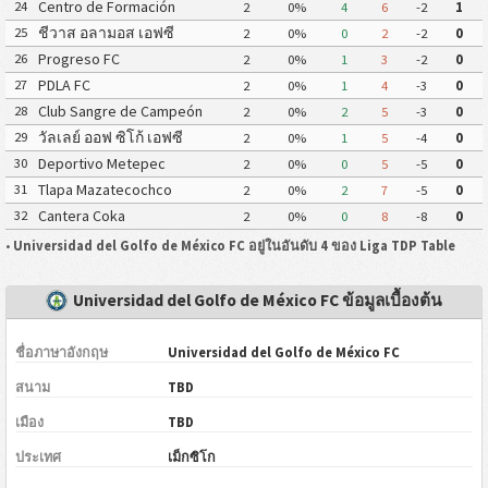
Aragón
Centro de Formación
24
2
0%
4
6
-2
1
Chiapas Fútbol
ชีวาส อลามอส เอฟซี
25
2
0%
0
2
-2
0
Progreso FC
26
2
0%
1
3
-2
0
PDLA FC
27
2
0%
1
4
-3
0
Club Sangre de Campeón
28
2
0%
2
5
-3
0
วัลเลย์ ออฟ ซิโก้ เอฟซี
29
2
0%
1
5
-4
0
Deportivo Metepec
30
2
0%
0
5
-5
0
(Eurosoccer FC)
Tlapa Mazatecochco
31
2
0%
2
7
-5
0
Cantera Coka
32
2
0%
0
8
-8
0
•
Universidad del Golfo de México FC อยู่ในอันดับ 4 ของ Liga TDP Table
Universidad del Golfo de México FC ข้อมูลเบื้องต้น
ชื่อภาษาอังกฤษ
Universidad del Golfo de México FC
สนาม
TBD
เมือง
TBD
ประเทศ
เม็กซิโก