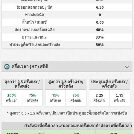
6.50
ยิงออกนอกกรอบ / นัด
0
ฟาวล์ต่อนัด
0.00
ล้ำหน้า / แมตช์
48%
อัตราครองบอลโดยเฉลี่ย
33%
BTTS และชนะ
50%
ทำประตูทั้งครึ่งแรกและครึ่งหลัง
ครึ่งเวลา (HT) สถิติ
สูงกว่า 0.5 ครึ่งแรก/
สูงกว่า 1.5 ครึ่งแรก/
ประตูเฉลี่ย ครึ่งแรก/
ครั้งหลัง
ครั้งหลัง
ครึ่งหลัง
100
75
75
75
2.25
1.75
%
%
%
%
ครึ่งแรก
ครึ่งหลัง
ครึ่งแรก
ครึ่งหลัง
ครึ่งแรก
ครึ่งหลัง
* สูงกว่า 0.5 - 1.5 ครึ่งเวลา/เต็มเวลา เป็นประตูของทั้งสองทีมในการแข่งขัน
กำลังนำที่ครึ่งเวลา
เสมอตอนจบครึ่งแรก
กำลังตามที่ครึ่งเวลา
25%
0%
75%