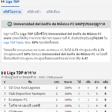
Liga TDP
สถิติโดยรวม
สถิติเหย้า
สถิติเยือน
Universidad del Golfo de México FC ผลสรุปของฤดูกาล
ฤดูกาลนี้ใน
Liga TDP (เม็กซิโก) Universidad del Golfo de México FC
stats
แสดงให้เห็นว่าพวกเขามีภาพรวมผลงานที่
ดี
, อันดับปัจจุบันอยู่ที่
4/240
ใน
Liga TDP Table
, ชนะ
60%
ของนัดทั้งหมด.
โดยเฉลี่ย Universidad del Golfo de México FC ยิงได้
2.73
ประตูและเสีย
1.73
ประตูต่อแมตช์
60%
นัดของ
Universidad del Golfo de México FC
จบโดยที่
ทั้งสองทีมทำประตูและประตูเฉลี่ยต่อแมตช์ของพวกเขาคือ
4.47
.
Liga TDP ตาราง
กำลังอยู่ในช่วง นัดสุดท้าย - 3365 / 3388 played
#
ทีม
แข่ง
ชนะ%
ได้
เสีย
ต่าง
แต้ม
CD Cruz Azul Lagunas
1
2
100%
8
0
8
6
Club Deportivo Yautepec
2
2
100%
5
0
5
6
Ecatepec FC
3
2
100%
7
2
5
6
โอริชาส เตเปจิ เอฟซี
4
2
100%
5
1
4
6
CD Muxes
5
2
100%
4
1
3
6