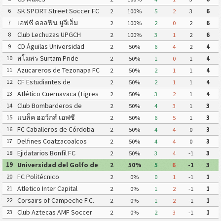
SK SPORT Street Soccer FC
6
2
100%
5
2
3
6
เอฟซี ดอลฟิน ยูจีเอ็ม
7
2
100%
2
0
2
6
Club Lechuzas UPGCH
8
2
100%
3
1
2
6
CD Águilas Universidad
9
2
50%
6
4
2
4
Autónoma de Guerrero
สโมสร Surtam Pride
10
2
50%
1
0
1
4
Azucareros de Tezonapa FC
11
2
50%
2
1
1
4
CF Estudiantes de
12
2
50%
2
1
1
4
Atlacomulco
Atlético Cuernavaca (Tigres
13
2
50%
3
2
1
4
Yautepec)
Club Bombarderos de
14
2
50%
4
3
1
3
Tecámac
แบล็ค ฮอว์กส์ เอฟซี
15
2
50%
6
5
1
3
FC Caballeros de Córdoba
16
2
50%
4
4
0
3
Delfines Coatzacoalcos
17
2
50%
4
4
0
3
Ejidatarios Bonfil FC
18
2
50%
3
4
-1
3
Universidad del Golfo de
19
2
50%
5
6
-1
3
México FC
FC Politécnico
20
2
0%
0
1
-1
1
Atletico Inter Capital
21
2
0%
1
2
-1
1
Corsairs of Campeche F.C.
22
2
0%
1
2
-1
1
Club Aztecas AMF Soccer
23
2
0%
2
3
-1
1