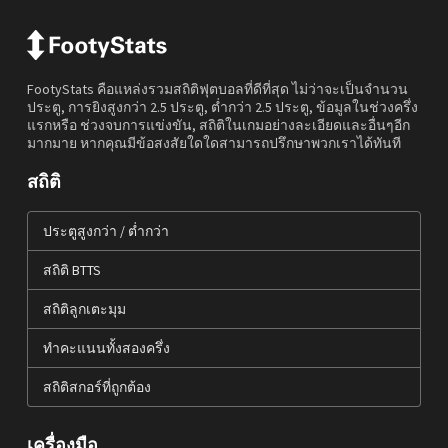
FootyStats คือแหล่งรวมสถิติฟุตบอลที่ดีที่สุด ไม่ว่าจะเป็นจำนวน
ประตู, การยิงสูงกว่า 2.5 ประตู, ต่ำกว่า 2.5 ประตู, ข้อมูลในช่วงครึ่ง
แรกหรือ ช่วงจบการแข่งขัน, สถิติในเกมอย่างละเอียดและอื่นๆอีก
มากมาย หากคุณมีข้อสงสัยใดใดสามารถปรึกษาพวกเราได้ทันที
สถิติ
ประตูสูงกว่า / ต่ำกว่า
สถิติ BTTS
สถิติลูกเตะมุม
ทำคะแนนทั้งสองครึ่ง
สถิติสกอร์ที่ถูกต้อง
เครื่องมือ