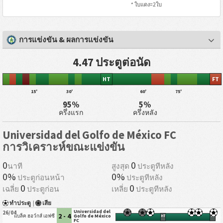
* ใบแดง=2ใบ
การแข่งขัน & ผลการแข่งขัน
4.47 ประตูต่อนัด
HT
FT
15'
30'
60'
75'
95%
5%
ครึ่งแรก
ครึ่งหลัง
Universidad del Golfo de México FC
การวิเคราะห์ขณะแข่งขัน
0
0
นาที
สูงสุด
ประตูทีหลัง
0%
0%
ประตูก่อนหน้า
ประตูทีหลัง
0
0
เฉลี่ย
ประตูก่อน
เหลี่ย
ประตูทีหลัง
ทำประตู
|
เสีย
Universidad del
26/04
2 - 4
แบล็ค ฮอว์กส์ เอฟซี
Golfo de México
HT
FT
FC