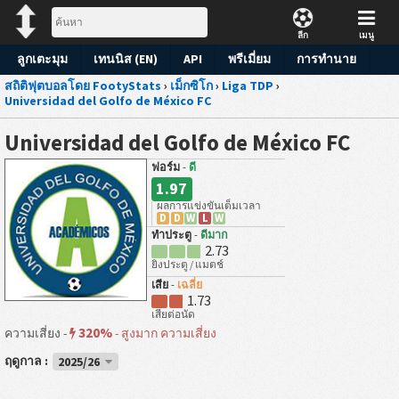
ลีก
เมนู
ลูกเตะมุม
เทนนิส (EN)
API
พรีเมี่ยม
การทำนาย
สถิติฟุตบอลโดย FootyStats
›
เม็กซิโก
›
Liga TDP
›
Universidad del Golfo de México FC
Universidad del Golfo de México FC
ฟอร์ม
-
ดี
1.97
ผลการแข่งขันเต็มเวลา
D
D
W
L
W
ทำประตู
-
ดีมาก
2.73
ยิงประตู / แมตช์
เสีย
-
เฉลี่ย
1.73
เสียต่อนัด
320%
ความเสี่ยง -
-
สูงมาก ความเสี่ยง
ฤดูกาล :
2025/26