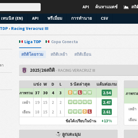
API
ค้นหาแมตช์
สถิต
เทนนิส (EN)
API
พรีเมี่ยม
การทำนาย
CSV
 TDP
›
Racing Veracruz III
Liga TDP
Copa Conecta
สถิติโดยรวม
สถิติเหย้า
สถิติเยือน
วลา
2025/26สถิติ
- RACING VERACRUZ III
แข่ง
W
D
L
5 นัดล่าสุด
แต้มต่อเกม
2.54
37
30
4
3
D
W
L
W
W
ภาพรวม
ภาพรว
2.47
19
15
2
2
W
W
W
W
W
เหย้า
เหย้า
2.61
18
15
2
1
W
W
W
D
L
เยือน
เยือน
+13%
ข้อได้เปรียบในบ้าน
ลูกเตะมุม