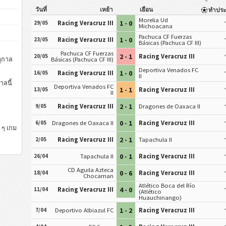
วันที่
เหย้า
เยือน
ทำประ
Morelia Ud
1 - 0
29/05
Racing Veracruz III
Michoacana
Pachuca CF Fuerzas
1 - 0
23/05
Racing Veracruz III
Básicas (Pachuca CF III)
Pachuca CF Fuerzas
2 - 1
20/05
Racing Veracruz III
ูกาล
Básicas (Pachuca CF III)
Deportiva Venados FC
1 - 0
16/05
Racing Veracruz III
II
าลนี้
Deportiva Venados FC
1 - 1
13/05
Racing Veracruz III
II
2 - 1
9/05
Racing Veracruz III
Dragones de Oaxaca II
0 - 1
6/05
Dragones de Oaxaca II
Racing Veracruz III
 ๆ เกม
2 - 1
2/05
Racing Veracruz III
Tapachula II
0 - 1
26/04
Tapachula II
Racing Veracruz III
CD Aguila Azteca
0 - 6
18/04
Racing Veracruz III
Chocaman
Atlético Boca del Río
4 - 0
11/04
Racing Veracruz III
(Atlético
Huauchinango)
1 - 2
7/04
Deportivo Albiazul FC
Racing Veracruz III