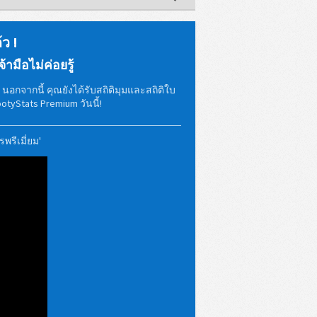
้ว !
้ามือไม่ค่อยรู้
อกจากนี้ คุณยังได้รับสถิติมุมและสถิติใบ
tyStats Premium วันนี้!
พรีเมี่ยม'