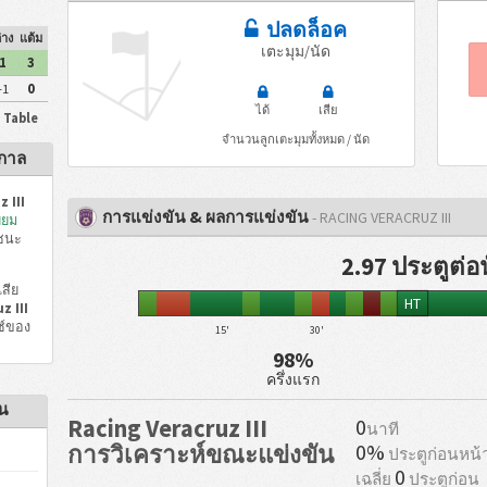
ปลดล็อค
่าง
แต้ม
เตะมุม/นัด
1
3
-1
0
ได้
เสีย
P Table
จำนวนลูกเตะมุมทั้งหมด / นัด
ูกาล
 III
การแข่งขัน & ผลการแข่งขัน
- RACING VERACRUZ III
ี่ยม
 ชนะ
2.97 ประตูต่อ
สีย
HT
z III
ช์ของ
15'
30'
98%
ครึ่งแรก
้น
Racing Veracruz III
0
นาที
0%
การวิเคราะห์ขณะแข่งขัน
ประตูก่อนหน้
0
เฉลี่ย
ประตูก่อน