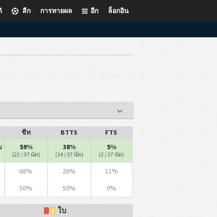
ิ
ลีก
การทายผล
อีก
ล็อกอิน
ชีท
BTTS
FTS
59%
38%
5%
ม
(22 / 37 นัด)
(14 / 37 นัด)
(2 / 37 นัด)
68%
26%
11%
50%
50%
0%
ใบ