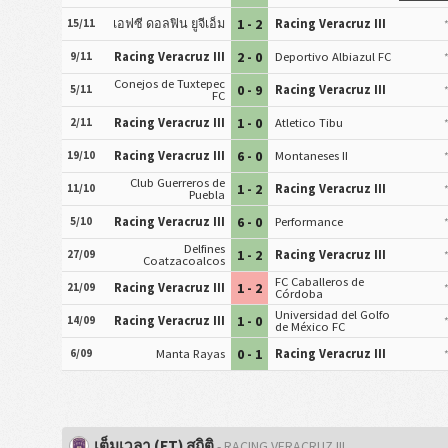
1 - 2
15/11
เอฟซี ดอลฟิน ยูจีเอ็ม
Racing Veracruz III
2 - 0
9/11
Racing Veracruz III
Deportivo Albiazul FC
Conejos de Tuxtepec
0 - 9
5/11
Racing Veracruz III
FC
1 - 0
2/11
Racing Veracruz III
Atletico Tibu
6 - 0
19/10
Racing Veracruz III
Montaneses II
Club Guerreros de
1 - 2
11/10
Racing Veracruz III
Puebla
6 - 0
5/10
Racing Veracruz III
Performance
Delfines
1 - 2
27/09
Racing Veracruz III
Coatzacoalcos
FC Caballeros de
1 - 2
21/09
Racing Veracruz III
Córdoba
Universidad del Golfo
1 - 0
14/09
Racing Veracruz III
de México FC
0 - 1
6/09
Manta Rayas
Racing Veracruz III
เต็มเวลา (FT) สถิติ
- RACING VERACRUZ III