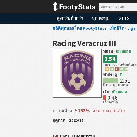
สูงกว่า/ต่ำกว่า
ลูกเตะมุม
BTTS
สถิติฟุตบอลโดย FootyStats
›
เม็กซิโก
›
Liga
Racing Veracruz III
ฟอร์ม
-
เยี่ยมยอด
2.54
ผลการแข่งขันเต็มเ
D
W
L
W
W
ทำประตู
-
ดี
2.51
ยิงประตู / แมตช์
เสีย
-
เยี่ยมยอด
0.46
เสียต่อนัด
192%
ความเสี่ยง -
-
สูงมาก ความเสี่ยง
ฤดูกาล :
2025/26
Liga TDP ตาราง