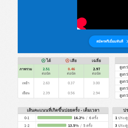
สมัครพรีเมี่ยมทันที
ได้
เสีย
เฉลี่ย
สูงกว
2.51
0.46
2.97
ภาพรวม
ต่อนัด
ต่อนัด
ต่อนัด
สูงกว
สูงกว
2.63
0.37
3.00
เหย้า
สูงกว
2.39
0.56
2.94
เยือน
สูงกว
เส้นคะแนนที่เกิดขึ้นบ่อยครั้ง - เต็มเวลา
ปร
0-1
16.2%
/
6
1
ประตู
ครั้ง
1-2
13.5%
/
5
3
ประตู
ครั้ง