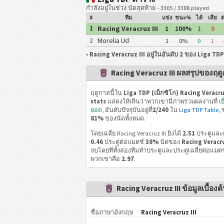
กำลังอยู่ในช่วง นัดสุดท้าย - 3365 / 3388 played
#
ทีม
แข่ง
ชนะ%
ได้
เสีย
ต
Racing Veracruz III
1
1
100%
1
0
Morelia Ud
2
1
0%
0
1
Michoacana
•
Racing Veracruz III อยู่ในอันดับ 2 ของ Liga TD
Racing Veracruz III ผลสรุปของฤด
ฤดูกาลนี้ใน
Liga TDP (เม็กซิโก) Racing Veracruz
stats
แสดงให้เห็นว่าพวกเขามีภาพรวมผลงานที่
เย
ยอด
, อันดับปัจจุบันอยู่ที่
2/240
ใน
Liga TDP Table
,
81%
ของนัดทั้งหมด.
โดยเฉลี่ย Racing Veracruz III ยิงได้
2.51
ประตูและเ
0.46
ประตูต่อแมตช์
38%
นัดของ
Racing Veracru
จบโดยที่ทั้งสองทีมทำประตูและประตูเฉลี่ยต่อแมต
พวกเขาคือ
2.97
.
Racing Veracruz III ข้อมูลเบื้องต
ชื่อภาษาอังกฤษ
Racing Veracruz III