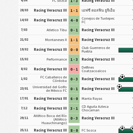
1 - 3
4/04
FC Sozca
Racing Veracruz III
1 - 1
28/03
Racing Veracruz III
เอฟซี ดอลฟิน ยูจีเอ็ม
Conejos de Tuxtepec
4 - 0
14/03
Racing Veracruz III
FC
0 - 1
7/03
Atletico Tibu
Racing Veracruz III
1 - 1
21/02
Montaneses II
Racing Veracruz III
Club Guerreros de
0 - 0
19/02
Racing Veracruz III
Puebla
1 - 3
15/02
Performance
Racing Veracruz III
Delfines
0 - 1
8/02
Racing Veracruz III
Coatzacoalcos
FC Caballeros de
0 - 3
1/02
Racing Veracruz III
Córdoba
Universidad del Golfo
0 - 1
23/01
Racing Veracruz III
de México FC
6 - 0
17/01
Racing Veracruz III
Manta Rayas
CD Aguila Azteca
3 - 1
7/12
Racing Veracruz III
Chocaman
Atlético Boca del Río
0 - 3
29/11
Racing Veracruz III
(Atlético
Huauchinango)
8 - 0
25/11
Racing Veracruz III
FC Sozca