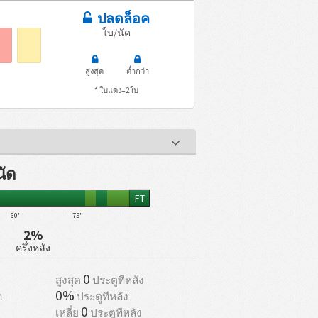
ปลดล็อค
ใบ/นัด
สูงสุด
ต่ำกว่า
* ใบแดง=2ใบ
นัด
FT
60'
75'
2%
ครึ่งหลัง
0
สูงสุด
ประตูทีหลัง
0%
า
ประตูทีหลัง
0
เหลี่ย
ประตูทีหลัง