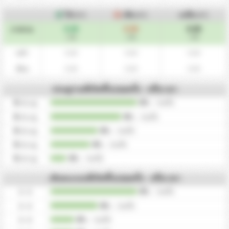
(HT)
(HT)
(HT)
ได้
เสีย
เฉลี่ย
0.00
0.00
0.00
ภาพรวม
/ นัด
/ นัด
/ นัด
0.00
0.00
0.00
เหย้า
0.00
0.00
0.00
เยือน
ประตูรวมที่เกิดขึ้นบ่อยครั้ง - ครึ่งเวลา
ประตู
/
0
0
0%
ครั้ง
ประตู
/
0
0
0%
ครั้ง
ประตู
/
0
0
0%
ครั้ง
ประตู
/
0
0
0%
ครั้ง
ประตู
/
0
0
0%
ครั้ง
เส้นคะแนนที่เกิดขึ้นบ่อยครั้ง - ครึ่งเวลา
0 - 0
/
0
0%
ครั้ง
0 - 0
/
0
0%
ครั้ง
0 - 0
/
0
0%
ครั้ง