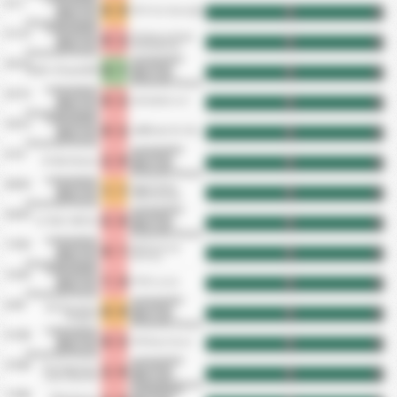
9/11
Sportowy
0 - 0
SKS Unia Swarzędz
HT
FT
Wybrzeże
Rewalskie Rewal
Ludowy Klub
31/10
KS Polonia Środa
Sportowy
0 - 2
HT
FT
Wielkopolska
Wybrzeże
Rewalskie Rewal
Ludowy Klub
25/10
Sportowy
0 - 1
โฟลต้า สวินอยจัสซี่
HT
FT
Wybrzeże
Rewalskie Rewal
Ludowy Klub
22/10
Sportowy
0 - 2
เลช พอซนาน II
HT
FT
Wybrzeże
Rewalskie Rewal
Ludowy Klub
18/10
Sportowy
0 - 2
บลัคินิ สตาร์การ์ด
HT
FT
Wybrzeże
Rewalskie Rewal
Ludowy Klub
4/10
Sportowy
2 - 0
KS Wda Świecie
HT
FT
Wybrzeże
Rewalskie Rewal
Ludowy Klub
28/09
Pogoń Nowe
Sportowy
1 - 1
HT
FT
Skalmierzyce
Wybrzeże
Rewalskie Rewal
Ludowy Klub
20/09
Sportowy
5 - 0
ซาวิสซ่า บีดโกซ
HT
FT
Wybrzeże
Rewalskie Rewal
Ludowy Klub
17/09
GKS Cartusia
Sportowy
0 - 1
HT
FT
Kartuzy
Wybrzeże
Rewalskie Rewal
Ludowy Klub
13/09
Sportowy
1 - 4
KTSK Luzino
HT
FT
Wybrzeże
Rewalskie Rewal
Ludowy Klub
6/09
ZKS Kluczevia
Sportowy
0 - 0
HT
FT
Stargard
Wybrzeże
Rewalskie Rewal
Ludowy Klub
31/08
Sportowy
0 - 3
TKP Elana Toruń
HT
FT
Wybrzeże
Rewalskie Rewal
Ludowy Klub
27/08
Klub Sportowy
Sportowy
2 - 0
HT
FT
Lipno Stęszew
Wybrzeże
Rewalskie Rewal
Ludowy Klub
17/08