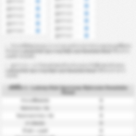
สูงกว่า 4.5
สูงกว่า 2.5
สูงกว่า 5.5
สูงกว่า 3.5
สูงกว่า 6.5
สูงกว่า 4.5
สูงกว่า 7.5
สูงกว่า 5.5
สูงกว่า 8.5
สูงกว่า 6.5
จำนวนที่เสียลูกเตะมุม 2.5~8.5 ลูก ถูกคำนวนจากจำนวนลูกเตะมุมที่ฝั่งตรง
ข้ามของ
Ludowy Klub Sportowy Wybrzeże Rewalskie Rewal
ได้ระหว่าง
แมตช์การแข่งขัน
สูงกว่า 0.5 ~ 6.5 ใบของฝ่ายตรงข้าม คำนวณจากใบที่ฝ่ายตรงข้ามของ
Ludowy Klub Sportowy Wybrzeże Rewalskie Rewal
ได้รับระหว่างการ
แข่งขัน
สถิติอื่น ๆ - Ludowy Klub Sportowy Wybrzeże Rewalskie
Rewal
0
จำนวนที่ยิงต่อนัด
0
ยิงตรงกรอบ / นัด
0
ยิงออกนอกกรอบ / นัด
0
ฟาวล์ต่อนัด
0
ล้ำหน้า / แมตช์