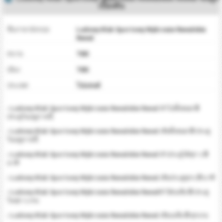
เบื้องต้น
ชื่อภาษาอังกฤษ
Ludowy Klub Sportowy Wybrzeże Rewalskie
Rewal
สนาม
TBD
เมือง
TBD
ประเทศ
โปแลนด์
0
•
Ludowy Klub Sportowy Wybrzeże Rewalskie Rewal
ทำไปทั้งหมด
ประตูในฤดูกาลนี้.
0
•
Ludowy Klub Sportowy Wybrzeże Rewalskie Rewal
เสียทั้งหมด
ประตู
ในฤดูกาลนี้
0
•
Ludowy Klub Sportowy Wybrzeże Rewalskie Rewal
ทำประตูได้ทุก ๆ
นาที
0
•
Ludowy Klub Sportowy Wybrzeże Rewalskie Rewal
เสียประตูทุกๆ
นาที
0
•
Ludowy Klub Sportowy Wybrzeże Rewalskie Rewal
ทำได้เฉลี่ย
ประตู
ในทุก ๆ เกม
0
•
Ludowy Klub Sportowy Wybrzeże Rewalskie Rewal
เสียเฉลี่ย
ทุกเกม