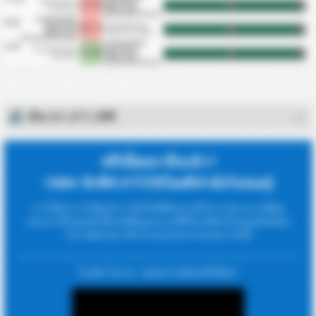
MKS Victoria
Sportowy
2 - 0
HT
FT
Września
Wybrzeże
Rewalskie Rewal
Ludowy Klub
9/08
Klub Sportowy
Sportowy
0 - 1
HT
FT
Noteć Czarnków
Wybrzeże
Rewalskie Rewal
Ludowy Klub
2/08
GZS Tłuchowia
Sportowy
1 - 2
HT
FT
Tłuchowo
Wybrzeże
Rewalskie Rewal
เต็มเวลา (FT) สถิติ
พรีเมี่ยมมาถึงแล้ว !
1500+ ลีกที่ทำกำไรได้โดยที่เจ้ามือไม่ค่อยรู้
เราได้ทำการวิจัยแล้วว่าลีกใดมีศักยภาพในการชนะมากที่สุด
นอกจากนี้ คุณยังได้รับสถิติมุมและสถิติใบเหลืองใบแดงพร้อมกับ
CSV สมัครสมาชิก FootyStats Premium วันนี้!
ไมเคิล โอเว่น : 'คุณควรสมัครพรีเมี่ยม'