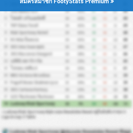
สมัครสมาชิก FootyStats Premium
Wielkopolska
Klub Sportowy Lipno
4
34
44%
47
54
-7
51
Stęszew
เลช พอซนาน II
5
34
41%
67
54
13
49
โฟลต้า สวินอยจัสซี่
6
34
41%
48
52
-4
49
TKP Elana Toruń
7
34
41%
49
55
-6
49
Klub Sportowy Noteć
8
34
41%
48
46
2
48
Czarnków
KS Wda Świecie
9
34
41%
44
66
-22
48
SKS Unia Swarzędz
10
34
38%
47
41
6
47
ZKS Kluczevia Stargard
11
34
38%
54
43
11
46
บลัคินิ สตาร์การ์ด
12
34
35%
56
51
5
45
โปกอน เซซิน II
13
34
35%
75
66
9
41
MKS Victoria Września
14
33
36%
39
45
-6
39
Pogoń Nowe Skalmierzyce
15
33
30%
34
44
-10
39
GKS Cartusia Kartuzy
16
34
32%
38
51
-13
38
GZS Tłuchowia Tłuchowo
17
34
26%
37
65
-28
33
18
Ludowy Klub Sportowy
34
9%
20
84
-64
15
Wybrzeże Rewalskie Rewal
•
Ludowy Klub Sportowy Wybrzeże Rewalskie Rewal อยู่ในอันดับ 0 ของ 3
Liga Group 2 Table
Ludowy Klub Sportowy Wybrzeże Rewalskie Rewal ข้อมูล