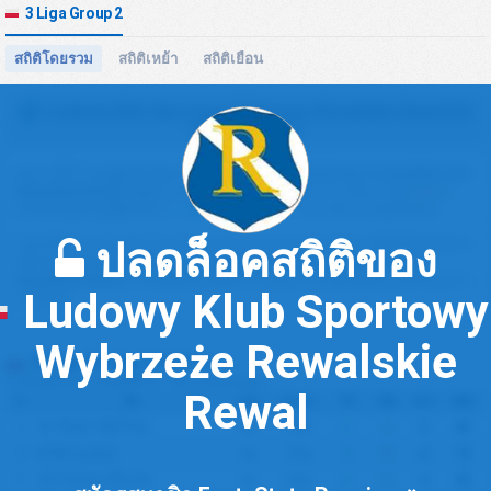
3 Liga Group 2
สถิติโดยรวม
สถิติเหย้า
สถิติเยือน
Ludowy Klub Sportowy Wybrzeże Rewalskie Rewal ผล
สรุปของฤดูกาล
ฤดูกาลนี้ใน
3 Liga Group 2 (โปแลนด์) Ludowy Klub Sportowy Wybrzeże
Rewalskie Rewal stats
แสดงให้เห็นว่าพวกเขามีภาพรวมผลงานที่
แย่มาก
,
อันดับปัจจุบันอยู่ที่
0/18
ใน
3 Liga Group 2 Table
, ชนะ
0%
ของนัดทั้งหมด.
โดยเฉลี่ย Ludowy Klub Sportowy Wybrzeże Rewalskie Rewal ยิงได้
0
ประตูและ
ปลดล็อคสถิติของ
เสีย
0
ประตูต่อแมตช์
0%
นัดของ
Ludowy Klub Sportowy Wybrzeże
Rewalskie Rewal
จบโดยที่ทั้งสองทีมทำประตูและประตูเฉลี่ยต่อแมตช์ของพวก
Ludowy Klub Sportowy
เขาคือ
0
.
Wybrzeże Rewalskie
3 Liga Group 2 ตาราง
กำลังอยู่ในช่วง นัดสุดท้าย - 305 / 306 played
Rewal
#
ทีม
แข่ง
ชนะ%
ได้
เสีย
ต่าง
แต้ม
ซาวิสซ่า บีดโกซ
1
34
74%
73
23
50
80
KTSK Luzino
2
34
71%
79
39
40
76
KS Polonia Środa
3
34
59%
67
43
24
66