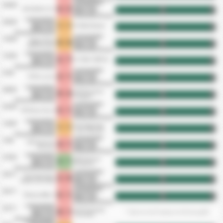
Ludowy Klub
30/04
Sportowy
6 - 2
เลช พอซนาน II
HT
FT
Wybrzeże
Rewalskie Rewal
Ludowy Klub
25/04
Sportowy
1 - 1
KS Wda Świecie
HT
FT
Wybrzeże
Rewalskie Rewal
Ludowy Klub
19/04
Pogoń Nowe
Sportowy
0 - 0
HT
FT
Skalmierzyce
Wybrzeże
Rewalskie Rewal
Ludowy Klub
12/04
Sportowy
2 - 7
ซาวิสซ่า บีดโกซ
HT
FT
Wybrzeże
Rewalskie Rewal
Ludowy Klub
3/04
Sportowy
2 - 1
KTSK Luzino
HT
FT
Wybrzeże
Rewalskie Rewal
Ludowy Klub
28/03
ZKS Kluczevia
Sportowy
0 - 4
HT
FT
Stargard
Wybrzeże
Rewalskie Rewal
Ludowy Klub
23/03
Sportowy
5 - 1
TKP Elana Toruń
HT
FT
Wybrzeże
Rewalskie Rewal
Ludowy Klub
14/03
Klub Sportowy
Sportowy
1 - 1
HT
FT
Lipno Stęszew
Wybrzeże
Rewalskie Rewal
Ludowy Klub
7/03
GKS Cartusia
Sportowy
4 - 1
HT
FT
Kartuzy
Wybrzeże
Rewalskie Rewal
Ludowy Klub
27/02
MKS Victoria
Sportowy
2 - 1
HT
FT
Września
Wybrzeże
Rewalskie Rewal
Ludowy Klub
29/11
Klub Sportowy
Sportowy
2 - 0
HT
FT
Noteć Czarnków
Wybrzeże
Rewalskie Rewal
Ludowy Klub
26/11
Sportowy
5 - 1
โปกอน เซซิน II
HT
FT
Wybrzeże
Rewalskie Rewal
Ludowy Klub
22/11
GZS Tłuchowia
Sportowy
0 - 1
* ไม่สามารถกำหนดเวลาทำประตูได้
Tłuchowo
Wybrzeże
Rewalskie Rewal
Ludowy Klub