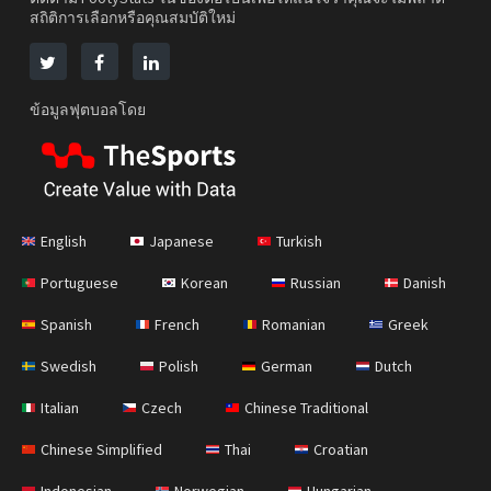
สถิติการเลือกหรือคุณสมบัติใหม่
ข้อมูลฟุตบอลโดย
English
Japanese
Turkish
Portuguese
Korean
Russian
Danish
Spanish
French
Romanian
Greek
Swedish
Polish
German
Dutch
Italian
Czech
Chinese Traditional
Chinese Simplified
Thai
Croatian