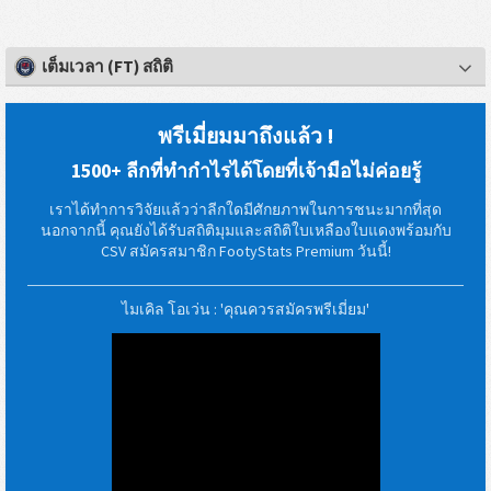
เต็มเวลา (FT) สถิติ
พรีเมี่ยมมาถึงแล้ว !
1500+ ลีกที่ทำกำไรได้โดยที่เจ้ามือไม่ค่อยรู้
เราได้ทำการวิจัยแล้วว่าลีกใดมีศักยภาพในการชนะมากที่สุด
นอกจากนี้ คุณยังได้รับสถิติมุมและสถิติใบเหลืองใบแดงพร้อมกับ
CSV สมัครสมาชิก FootyStats Premium วันนี้!
ไมเคิล โอเว่น : 'คุณควรสมัครพรีเมี่ยม'