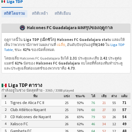
Liga TDP
สถิติโดยรวม
สถิติเหย้า
สถิติเยือน
Halcones FC Guadalajara ผลสรุปของฤดูกาล
ฤดูกาลนี้ใน
Liga TDP (เม็กซิโก) Halcones FC Guadalajara stats
แสดงให้
เห็นว่าพวกเขามีภาพรวมผลงานที่
เฉลี่ย
, อันดับปัจจุบันอยู่ที่
9/240
ใน
Liga TDP
Table
, ชนะ
42%
ของนัดทั้งหมด.
โดยเฉลี่ย Halcones FC Guadalajara ยิงได้
2.31
ประตูและเสีย
2.42
ประตูต่อ
แมตช์
62%
นัดของ
Halcones FC Guadalajara
จบโดยที่ทั้งสองทีมทำประตู
และประตูเฉลี่ยต่อแมตช์ของพวกเขาคือ
4.73
.
Liga TDP ตาราง
กำลังอยู่ในช่วง นัดสุดท้าย - 3365 / 3388 played
#
ทีม
แข่ง
ชนะ%
ได้
เสีย
ต่าง
แต้ม
Tigres de Alica FC II
1
25
92%
76
21
55
71
Club Atlético Nayarit
2
25
76%
60
27
33
57
CD Halcones de Nayarit
3
26
65%
79
53
26
54
Xalisco FC
4
26
62%
46
34
12
49
Gambeta FC
5
26
58%
64
52
12
48