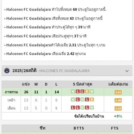
60
•
Halcones FC Guadalajara
ทำไปทั้งหมด
ประตูในฤดูกาลนี้.
63
•
Halcones FC Guadalajara
เสียทั้งหมด
ประตูในฤดูกาลนี้
39
•
Halcones FC Guadalajara
ทำประตูได้ทุก ๆ
นาที
37
•
Halcones FC Guadalajara
เสียประตูทุกๆ
นาที
2.31
•
Halcones FC Guadalajara
ทำได้เฉลี่ย
ประตูในทุก ๆ เกม
2.42
•
Halcones FC Guadalajara
เสียเฉลี่ย
ทุกเกม
2025/26สถิติ
- HALCONES FC GUADALAJARA
แข่ง
W
D
L
5 นัดล่าสุด
แต้มต่อเกม
26
11
1
14
W
L
L
D
W
ภาพรวม
1.31
13
6
1
6
W
L
W
L
D
เหย้า
1.46
13
5
0
8
L
L
W
L
W
เยือน
1.15
+9%
ข้อได้เปรียบในบ้าน
ชีท
BTTS
FTS