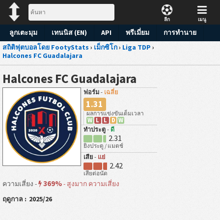
ลีก
เมนู
ลูกเตะมุม
เทนนิส (EN)
API
พรีเมี่ยม
การทำนาย
สถิติฟุตบอลโดย FootyStats
›
เม็กซิโก
›
Liga TDP
›
Halcones FC Guadalajara
Halcones FC Guadalajara
ฟอร์ม
-
เฉลี่ย
1.31
ผลการแข่งขันเต็มเวลา
W
L
L
D
W
ทำประตู
-
ดี
2.31
ยิงประตู / แมตช์
เสีย
-
แย่
2.42
เสียต่อนัด
369%
ความเสี่ยง -
-
สูงมาก ความเสี่ยง
ฤดูกาล :
2025/26