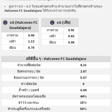
สูงกว่า 0.5 ~ 6.5 ใบของฝ่ายตรงข้าม คำนวณจากใบที่ฝ่ายตรงข้ามของ
Halcones FC Guadalajara
ได้รับระหว่างการแข่งขัน
xG (Halcones FC
xG (เสีย)
Guadalajara)
0.93
ภาพรวม
0.90
ภาพรวม
0.82
เหย้า
1.32
เหย้า
0.98
เยือน
0.70
เยือน
สถิติอื่น ๆ - Halcones FC Guadalajara
8.33
จำนวนที่ยิงต่อนัด
2.67
ยิงตรงกรอบ / นัด
5.67
ยิงออกนอกกรอบ / นัด
0
ฟาวล์ต่อนัด
0.00
ล้ำหน้า / แมตช์
44%
อัตราครองบอลโดยเฉลี่ย
15%
BTTS และชนะ
50%
ทำประตูทั้งครึ่งแรกและครึ่งหลัง