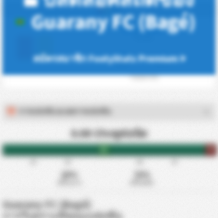
ใบ
Guarany FC (Bagé)
ปลดล็อค
ใบ/นัด
สมัครสมาชิก FootyStats Premium
สูงสุด
ต่ำกว่า
* ใบแดง=2ใบ
การแข่งขัน & ผลการแข่งขัน
0.00 ประตูต่อนัด
HT
FT
15'
30'
60'
75'
30%
70%
ครึ่งแรก
ครึ่งหลัง
Guarany FC (Bagé)
การวิเคราะห์ขณะแข่งขัน