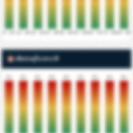
0' - 10'
11' - 20'
21' - 30'
31' - 40'
41' - 50'
51' - 60'
61' - 70'
71' - 80'
81' - 90'
เสียประตูใน 10 นาที
0%
0%
0%
0%
0%
0%
0%
0%
0%