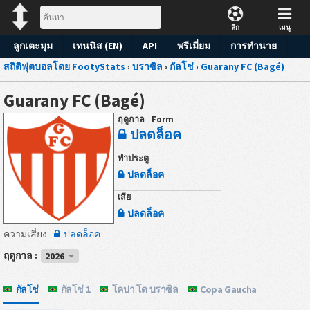
ลีก
เมนู
ลูกเตะมุม
เทนนิส (EN)
API
พรีเมี่ยม
การทำนาย
สถิติฟุตบอลโดย FootyStats
›
บราซิล
›
กัลโช่
›
Guarany FC (Bagé)
Guarany FC (Bagé)
ฤดูกาล
-
Form
ปลดล็อค
ทำประตู
ปลดล็อค
เสีย
ปลดล็อค
ความเสี่ยง -
ปลดล็อค
ฤดูกาล :
2026
กัลโช่
กัลโช่ 1
โคปา โด บราซิล
Copa Gaucha