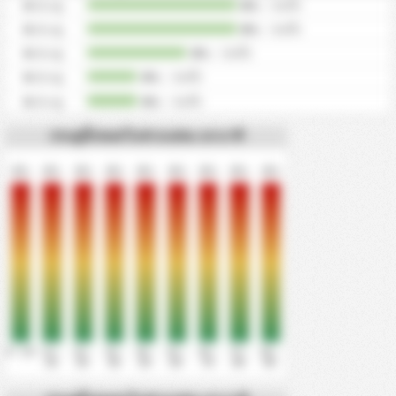
0
ประตู
0%
/
0
ครั้ง
0
ประตู
0%
/
0
ครั้ง
0
ประตู
0%
/
0
ครั้ง
0
ประตู
0%
/
0
ครั้ง
0
ประตู
0%
/
0
ครั้ง
ประตูทั้งหมดในช่วงแต่ละ 10 นาที
0%
0%
0%
0%
0%
0%
0%
0%
0%
0' - 10'
11' -
21' -
31' -
41' -
51' -
61' -
71' -
81' -
20'
30'
40'
50'
60'
70'
80'
90'