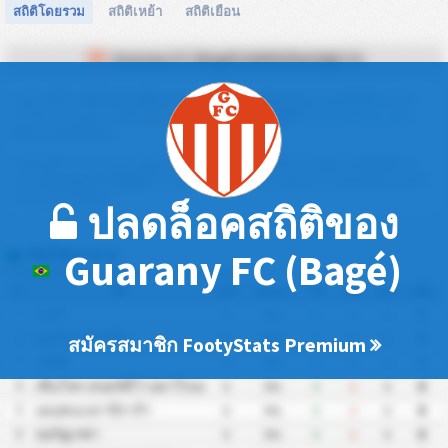
สถิติโดยรวม
สถิติเหย้า
สถิติเยือน
Guarany FC (Bagé) ผลสรุปของฤดูกาล
ฤดูกาลนี้ใน
กัลโช่ (บราซิล) Guarany FC (Bagé) stats
แสดงให้เห็นว่าพวก
เขามีภาพรวมผลงานที่
แย่มาก
, อันดับปัจจุบันอยู่ที่
0/95
ใน
กัลโช่ Table
, ชนะ
0%
ของนัดทั้งหมด.
โดยเฉลี่ย Guarany FC (Bagé) ยิงได้
0
ประตูและเสีย
0
ประตูต่อแมตช์
0%
นัด
ของ
Guarany FC (Bagé)
จบโดยที่ทั้งสองทีมทำประตูและประตูเฉลี่ยต่อแมตช์
ของพวกเขาคือ
0
.
ปลดล็อคสถิติของ
กัลโช่ ตาราง
Guarany FC (Bagé)
กำลังอยู่ในช่วง นัดสุดท้าย - 592 / 600 played
#
ทีม
แข่ง
ชนะ%
ได้
เสีย
ต่าง
แต้ม
กาม่า
1
0
0%
0
0
0
0
อเมริกา อาร์เอ็น
2
0
0%
0
0
0
0
สมัครสมาชิก FootyStats Premium
เอบีซี
3
0
0%
0
0
0
0
เซ็นโทร สปอร์ติโว่ อลาโกเอ
4
0
0%
0
0
0
0
โน่
เอเอสเอ อราปิราก้า
5
0
0%
0
0
0
0
ปอร์ตูเกซ่า
6
0
0%
0
0
0
0