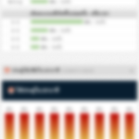
0
ประตู
0%
/
0
ครั้ง
เส้นคะแนนที่เกิดขึ้นบ่อยครั้ง - ครึ่งเวลา
0 - 0
0%
/
0
ครั้ง
0 - 0
0%
/
0
ครั้ง
0 - 0
0%
/
0
ครั้ง
0 - 0
0%
/
0
ครั้ง
ประตูได้/เสียใน 10 นาที
- GUARANY FC (BAGÉ)
ได้ประตูใน 10 นาที
0%
0%
0%
0%
0%
0%
0%
0%
0%