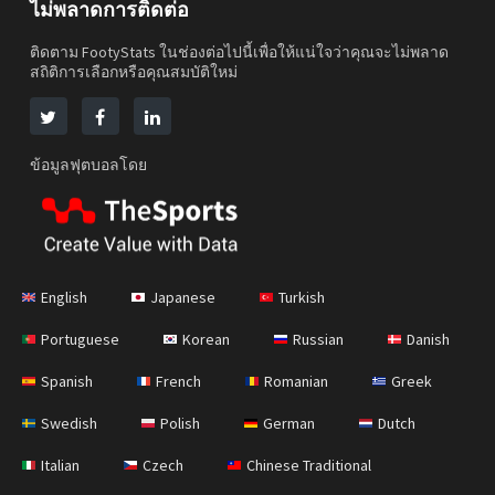
ไม่พลาดการติดต่อ
ติดตาม FootyStats ในช่องต่อไปนี้เพื่อให้แน่ใจว่าคุณจะไม่พลาด
สถิติการเลือกหรือคุณสมบัติใหม่
ข้อมูลฟุตบอลโดย
English
Japanese
Turkish
Portuguese
Korean
Russian
Danish
Spanish
French
Romanian
Greek
Swedish
Polish
German
Dutch
Italian
Czech
Chinese Traditional