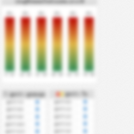
ประตูทั้งหมดมในช่วงแต่ละ 15 นาที
0%
0%
0%
0%
0%
0%
0' - 15'
16' - 30'
31' - 45'
46' - 60'
61' - 75'
76' - 90'
สูงกว่า - ใบ
สูงกว่า - ลูกเตะมุม
สูงกว่า 0.5
สูงกว่า 7.5
สูงกว่า 1.5
สูงกว่า 8.5
สูงกว่า 2.5
สูงกว่า 9.5
สูงกว่า 3.5
สูงกว่า 10.5
สูงกว่า 4.5
สูงกว่า 11.5