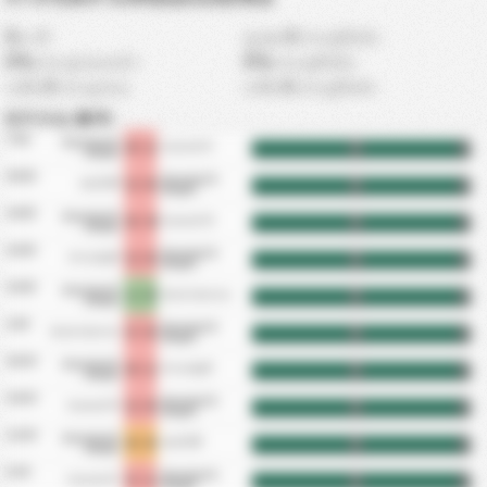
0
0
นาที
สูงสุด
ประตูทีหลัง
0%
0%
ประตูก่อนหน้า
ประตูทีหลัง
0
0
เฉลี่ย
ประตูก่อน
เหลี่ย
ประตูทีหลัง
ทำประตู
|
เสีย
7/06
Guarany FC
0 - 1
Cianorte FC
HT
FT
(Bagé)
30/05
Guarany FC
2 - 0
จอนวิลลี่
HT
FT
(Bagé)
24/05
Guarany FC
0 - 4
Cascavel CR
HT
FT
(Bagé)
16/05
Guarany FC
2 - 0
ซาน หลุยส์
HT
FT
(Bagé)
10/05
Guarany FC
1 - 0
Santa Catarina
HT
FT
(Bagé)
2/05
Guarany FC
3 - 0
Santa Catarina
HT
FT
(Bagé)
26/04
Guarany FC
0 - 1
ซาน หลุยส์
HT
FT
(Bagé)
19/04
Guarany FC
2 - 0
Cascavel CR
HT
FT
(Bagé)
12/04
Guarany FC
0 - 0
จอนวิลลี่
HT
FT
(Bagé)
5/04
Guarany FC
3 - 1
Cianorte FC
HT
FT
(Bagé)