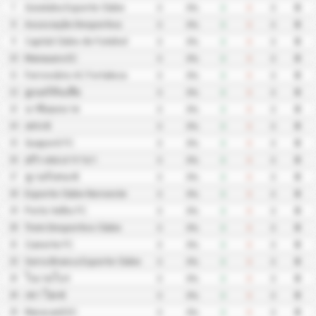
Goiatuba Esporte Clube
7
0
0%
0
0
0
0
Associação Desportiva
8
0
0%
0
0
0
0
Iguatu
Capital Clube de Futebol
9
0
0%
0
0
0
0
Manauara EC
10
0
0%
0
0
0
0
Ferroviário AC Fortaleza
11
0
0%
0
0
0
0
อูเบอร์ลันเดีย
12
0
0%
0
0
0
0
นาซิอองนาล
13
0
0%
0
0
0
0
เตรเช่
14
0
0%
0
0
0
0
Guaporé FC
15
0
0%
0
0
0
0
อกัว เดอ มาราบา
16
0
0%
0
0
0
0
ลูเวอร์เดนเซ่
17
0
0%
0
0
0
0
Esporte Clube Noroeste
18
0
0%
0
0
0
0
Porto Velho FC
19
0
0%
0
0
0
0
Trem Desportivo Clube
20
0
0%
0
0
0
0
Cianorte FC
21
0
0%
0
0
0
0
Serra Branca Esporte Clube
22
0
0%
0
0
0
0
โนเวมโบร
23
0
0%
0
0
0
0
เซา โฮเซ่
24
0
0%
0
0
0
0
Maracanã EC
25
0
0%
0
0
0
0