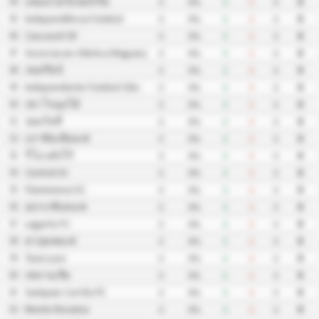
แซมปายโอ้ คอร์เรีย
44
0
0%
0
0
0
0
Independência Futebol
45
0
0%
0
0
0
0
Clube
Cascavel CR
46
0
0%
0
0
0
0
Associacao Atletica Maguary
47
0
0%
0
0
0
0
เซอร์จิเป้
48
0
0%
0
0
0
0
Independente Futebol São-
49
0
0%
0
0
0
0
Joseense
เซา ไรมุนโด้
50
0
0%
0
0
0
0
จอนวิลลี่
51
0
0%
0
0
0
0
บราซิลเลียนเซ่
52
0
0%
0
0
0
0
ริโอ บลังโก้
53
0
0%
0
0
0
0
Central SC
54
0
0%
0
0
0
0
Fluminense EC
55
0
0%
0
0
0
0
อปาเรซิเดนเซ
56
0
0%
0
0
0
0
Lagarto FC
57
0
0%
0
0
0
0
ฮากุยเพนเซ่
58
0
0%
0
0
0
0
Tuna Luso
59
0
0%
0
0
0
0
เซลานเจีย
60
0
0%
0
0
0
0
Sampaio Corrêa FE
61
0
0%
0
0
0
0
Monte Roraima
62
0
0%
0
0
0
0