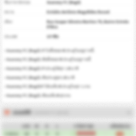
ชื่อภาษาอังกฤษ
Guarany FC (Bagé)
สนาม
Estádio Antônio Magalhães Rossel
เมือง
Rua Gaspar Silveira Martins 70, Bairro Estrela
D'Alva
ประเทศ
บราซิล
0
•
Guarany FC (Bagé)
ทำไปทั้งหมด
ประตูในฤดูกาลนี้.
0
•
Guarany FC (Bagé)
เสียทั้งหมด
ประตูในฤดูกาลนี้
0
•
Guarany FC (Bagé)
ทำประตูได้ทุก ๆ
นาที
0
•
Guarany FC (Bagé)
เสียประตูทุกๆ
นาที
0
•
Guarany FC (Bagé)
ทำได้เฉลี่ย
ประตูในทุก ๆ เกม
0
•
Guarany FC (Bagé)
เสียเฉลี่ย
ทุกเกม
2026สถิติ
- GUARANY FC (BAGÉ)
แข่ง
W
D
L
5 นัดล่าสุด
แต้มต่อเกม
10
0
0
0
W
L
L
L
L
ภาพรวม
0.40