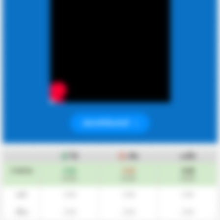
สมัครพรีเมี่ยมทันที
ได้
เสีย
เฉลี่ย
0.00
0.00
0.00
ภาพรวม
ต่อนัด
ต่อนัด
ต่อนัด
0.00
0.00
0.00
เหย้า
0.00
0.00
0.00
เยือน