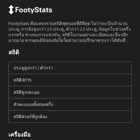
FootyStats คือแหล่งรวมสถิติฟุตบอลที่ดีที่สุด ไม่ว่าจะเป็นจำนวน
ประตู, การยิงสูงกว่า 2.5 ประตู, ต่ำกว่า 2.5 ประตู, ข้อมูลในช่วงครึ่ง
แรกหรือ ช่วงจบการแข่งขัน, สถิติในเกมอย่างละเอียดและอื่นๆอีก
มากมาย หากคุณมีข้อสงสัยใดใดสามารถปรึกษาพวกเราได้ทันที
สถิติ
ประตูสูงกว่า / ต่ำกว่า
สถิติ BTTS
สถิติลูกเตะมุม
ทำคะแนนทั้งสองครึ่ง
สถิติสกอร์ที่ถูกต้อง
เครื่องมือ