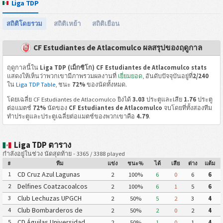
Liga TDP
สถิติโดยรวม
สถิติเหย้า
สถิติเยือน
CF Estudiantes de Atlacomulco ผลสรุปของฤดูกาล
ฤดูกาลนี้ใน
Liga TDP (เม็กซิโก) CF Estudiantes de Atlacomulco stats
แสดงให้เห็นว่าพวกเขามีภาพรวมผลงานที่
เยี่ยมยอด
, อันดับปัจจุบันอยู่ที่
2/240
ใน
Liga TDP Table
, ชนะ
72%
ของนัดทั้งหมด.
โดยเฉลี่ย CF Estudiantes de Atlacomulco ยิงได้
3.03
ประตูและเสีย
1.76
ประตู
ต่อแมตช์
72%
นัดของ
CF Estudiantes de Atlacomulco
จบโดยที่ทั้งสองทีม
ทำประตูและประตูเฉลี่ยต่อแมตช์ของพวกเขาคือ
4.79
.
Liga TDP ตาราง
กำลังอยู่ในช่วง นัดสุดท้าย - 3365 / 3388 played
#
ทีม
แข่ง
ชนะ%
ได้
เสีย
ต่าง
แต้ม
CD Cruz Azul Lagunas
1
2
100%
6
0
6
6
Delfines Coatzacoalcos
2
2
100%
6
1
5
6
Club Lechuzas UPGCH
3
2
50%
5
2
3
4
Club Bombarderos de
4
2
50%
2
0
2
4
Tecámac
CD Águilas Universidad
5
2
50%
1
0
1
4