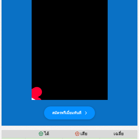
สมัครพรีเมี่ยมทันที
ได้
เสีย
เฉลี่ย