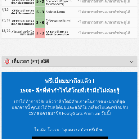
5 - 3
* ไม่สามารถกำหนดเวลาทำประตูได้
Sherwood (Proyecto
de Atlacomulco
México Soccer)
4/10
CF Estudiantes
6 - 3
* ไม่สามารถกำหนดเวลาทำประตูได้
Ajolotes Lerma
de Atlacomulco
20/09
CF Estudiantes
โอริชาส เตเปจิ เอฟ
3 - 0
* ไม่สามารถกำหนดเวลาทำประตูได้
de Atlacomulco
ซี
13/09
เลโอเนส ฮุยซ์ควิลู
CF Estudiantes
3 - 2
* ไม่สามารถกำหนดเวลาทำประตูได้
แคน เอฟซี
de Atlacomulco
เต็มเวลา (FT) สถิติ
พรีเมี่ยมมาถึงแล้ว !
1500+ ลีกที่ทำกำไรได้โดยที่เจ้ามือไม่ค่อยรู้
เราได้ทำการวิจัยแล้วว่าลีกใดมีศักยภาพในการชนะมากที่สุด
นอกจากนี้ คุณยังได้รับสถิติมุมและสถิติใบเหลืองใบแดงพร้อมกับ
CSV สมัครสมาชิก FootyStats Premium วันนี้!
ไมเคิล โอเว่น : 'คุณควรสมัครพรีเมี่ยม'