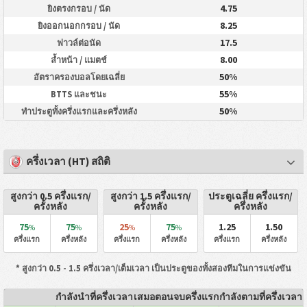
4.75
ยิงตรงกรอบ / นัด
8.25
ยิงออกนอกกรอบ / นัด
17.5
ฟาวล์ต่อนัด
8.00
ล้ำหน้า / แมตช์
50%
อัตราครองบอลโดยเฉลี่ย
55%
BTTS และชนะ
50%
ทำประตูทั้งครึ่งแรกและครึ่งหลัง
ครึ่งเวลา (HT) สถิติ
สูงกว่า 0.5 ครึ่งแรก/
สูงกว่า 1.5 ครึ่งแรก/
ประตูเฉลี่ย ครึ่งแรก/
ครั้งหลัง
ครั้งหลัง
ครึ่งหลัง
75
75
25
75
1.25
1.50
%
%
%
%
ครึ่งแรก
ครึ่งหลัง
ครึ่งแรก
ครึ่งหลัง
ครึ่งแรก
ครึ่งหลัง
* สูงกว่า 0.5 - 1.5 ครึ่งเวลา/เต็มเวลา เป็นประตูของทั้งสองทีมในการแข่งขัน
กำลังนำที่ครึ่งเวลา
เสมอตอนจบครึ่งแรก
กำลังตามที่ครึ่งเวลา