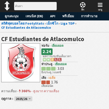
ลีก
เมนู
ลูกเตะมุม
เทนนิส (EN)
API
พรีเมี่ยม
การทำนาย
สถิติฟุตบอลโดย FootyStats
›
เม็กซิโก
›
Liga TDP
›
CF Estudiantes de Atlacomulco
CF Estudiantes de Atlacomulco
ฟอร์ม
-
เยี่ยมยอด
2.24
ผลการแข่งขันเต็มเวลา
W
W
D
L
L
ทำประตู
-
เยี่ยมยอด
3.03
ยิงประตู / แมตช์
เสีย
-
เฉลี่ย
1.76
เสียต่อนัด
366%
ความเสี่ยง -
-
สูงมาก ความเสี่ยง
ฤดูกาล :
2025/26