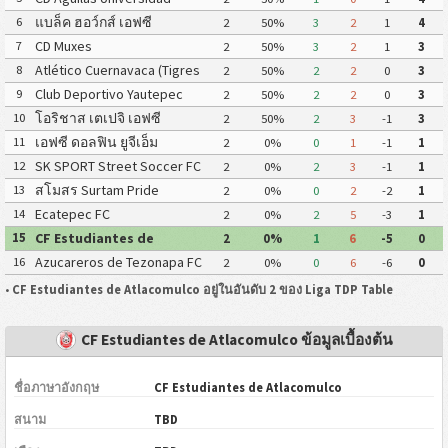
Autónoma de Guerrero
แบล็ค ฮอว์กส์ เอฟซี
6
2
50%
3
2
1
4
CD Muxes
7
2
50%
3
2
1
3
Atlético Cuernavaca (Tigres
8
2
50%
2
2
0
3
Yautepec)
Club Deportivo Yautepec
9
2
50%
2
2
0
3
โอริชาส เตเปจิ เอฟซี
10
2
50%
2
3
-1
3
เอฟซี ดอลฟิน ยูจีเอ็ม
11
2
0%
0
1
-1
1
SK SPORT Street Soccer FC
12
2
0%
2
3
-1
1
สโมสร Surtam Pride
13
2
0%
0
2
-2
1
Ecatepec FC
14
2
0%
2
5
-3
1
CF Estudiantes de
15
2
0%
1
6
-5
0
Atlacomulco
Azucareros de Tezonapa FC
16
2
0%
0
6
-6
0
•
CF Estudiantes de Atlacomulco อยู่ในอันดับ 2 ของ Liga TDP Table
CF Estudiantes de Atlacomulco ข้อมูลเบื้องต้น
ชื่อภาษาอังกฤษ
CF Estudiantes de Atlacomulco
สนาม
TBD