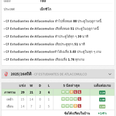
เมือง
TBD
ประเทศ
เม็กซิโก
88
•
CF Estudiantes de Atlacomulco
ทำไปทั้งหมด
ประตูในฤดูกาลนี้.
51
•
CF Estudiantes de Atlacomulco
เสียทั้งหมด
ประตูในฤดูกาลนี้
30
•
CF Estudiantes de Atlacomulco
ทำประตูได้ทุก ๆ
นาที
51
•
CF Estudiantes de Atlacomulco
เสียประตูทุกๆ
นาที
3.03
•
CF Estudiantes de Atlacomulco
ทำได้เฉลี่ย
ประตูในทุก ๆ เกม
1.76
•
CF Estudiantes de Atlacomulco
เสียเฉลี่ย
ทุกเกม
2025/26สถิติ
- CF ESTUDIANTES DE ATLACOMULCO
แข่ง
W
D
L
5 นัดล่าสุด
แต้มต่อเกม
29
21
2
6
W
W
D
L
L
ภาพรวม
2.24
15
14
0
1
W
W
W
W
L
เหย้า
2.80
14
7
2
5
W
W
W
D
L
เยือน
1.64
+14%
ข้อได้เปรียบในบ้าน