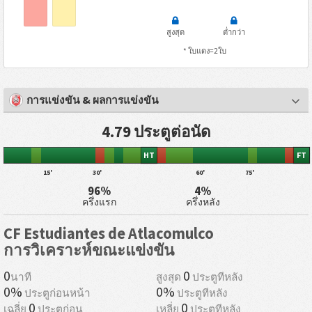
สูงสุด
ต่ำกว่า
* ใบแดง=2ใบ
การแข่งขัน & ผลการแข่งขัน
4.79 ประตูต่อนัด
HT
FT
15'
30'
60'
75'
96%
4%
ครึ่งแรก
ครึ่งหลัง
CF Estudiantes de Atlacomulco
การวิเคราะห์ขณะแข่งขัน
0
0
นาที
สูงสุด
ประตูทีหลัง
0%
0%
ประตูก่อนหน้า
ประตูทีหลัง
0
0
เฉลี่ย
ประตูก่อน
เหลี่ย
ประตูทีหลัง