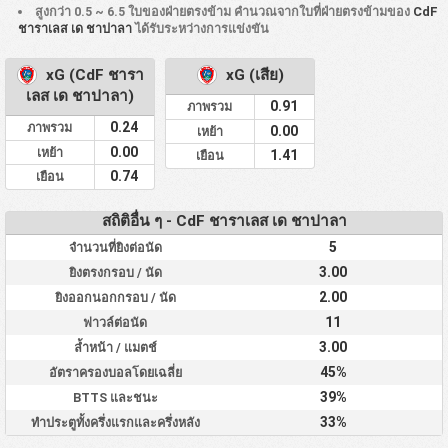
สูงกว่า 0.5 ~ 6.5 ใบของฝ่ายตรงข้าม คำนวณจากใบที่ฝ่ายตรงข้ามของ
CdF
ชาราเลส เด ชาปาลา
ได้รับระหว่างการแข่งขัน
xG (CdF ชารา
xG (เสีย)
เลส เด ชาปาลา)
0.91
ภาพรวม
0.24
ภาพรวม
0.00
เหย้า
0.00
เหย้า
1.41
เยือน
0.74
เยือน
สถิติอื่น ๆ - CdF ชาราเลส เด ชาปาลา
5
จำนวนที่ยิงต่อนัด
3.00
ยิงตรงกรอบ / นัด
2.00
ยิงออกนอกกรอบ / นัด
11
ฟาวล์ต่อนัด
3.00
ล้ำหน้า / แมตช์
45%
อัตราครองบอลโดยเฉลี่ย
39%
BTTS และชนะ
33%
ทำประตูทั้งครึ่งแรกและครึ่งหลัง