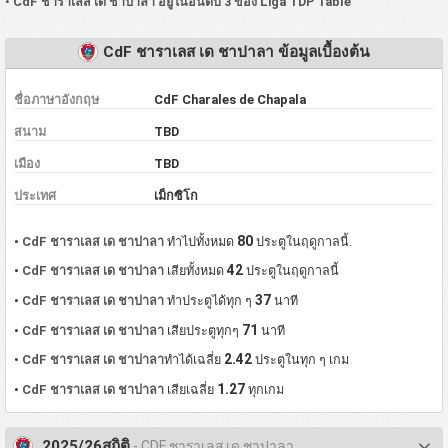
•
CdF ชาราเลส เด ชาปาลา อยู่ในอันดับ 3 ของ Liga TDP Table
CdF ชาราเลส เด ชาปาลา ข้อมูลเบื้องต้น
ชื่อภาษาอังกฤษ
CdF Charales de Chapala
สนาม
TBD
เมือง
TBD
ประเทศ
เม็กซิโก
80
•
CdF ชาราเลส เด ชาปาลา
ทำไปทั้งหมด
ประตูในฤดูกาลนี้.
42
•
CdF ชาราเลส เด ชาปาลา
เสียทั้งหมด
ประตูในฤดูกาลนี้
37
•
CdF ชาราเลส เด ชาปาลา
ทำประตูได้ทุก ๆ
นาที
71
•
CdF ชาราเลส เด ชาปาลา
เสียประตูทุกๆ
นาที
2.42
•
CdF ชาราเลส เด ชาปาลา
ทำได้เฉลี่ย
ประตูในทุก ๆ เกม
1.27
•
CdF ชาราเลส เด ชาปาลา
เสียเฉลี่ย
ทุกเกม
2025/26สถิติ
- CDF ชาราเลส เด ชาปาลา