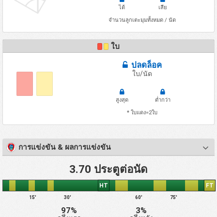
ได้
เสีย
จำนวนลูกเตะมุมทั้งหมด / นัด
ใบ
ปลดล็อค
ใบ/นัด
สูงสุด
ต่ำกว่า
* ใบแดง=2ใบ
การแข่งขัน & ผลการแข่งขัน
3.70 ประตูต่อนัด
HT
FT
15'
30'
60'
75'
97%
3%