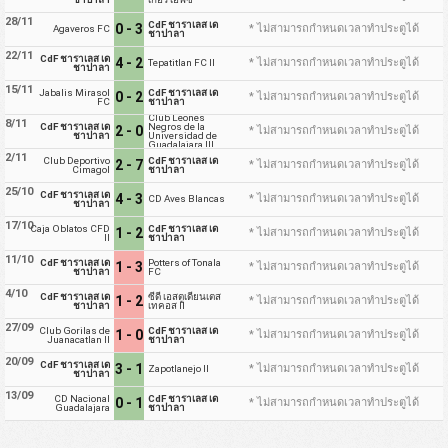
28/11
CdF ชาราเลส เด
0 - 3
* ไม่สามารถกำหนดเวลาทำประตูได้
Agaveros FC
ชาปาลา
22/11
CdF ชาราเลส เด
4 - 2
* ไม่สามารถกำหนดเวลาทำประตูได้
Tepatitlan FC II
ชาปาลา
15/11
Jabalis Mirasol
CdF ชาราเลส เด
0 - 2
* ไม่สามารถกำหนดเวลาทำประตูได้
FC
ชาปาลา
Club Leones
8/11
CdF ชาราเลส เด
Negros de la
2 - 0
* ไม่สามารถกำหนดเวลาทำประตูได้
ชาปาลา
Universidad de
Guadalajara III
2/11
Club Deportivo
CdF ชาราเลส เด
2 - 7
* ไม่สามารถกำหนดเวลาทำประตูได้
Cimagol
ชาปาลา
25/10
CdF ชาราเลส เด
4 - 3
* ไม่สามารถกำหนดเวลาทำประตูได้
CD Aves Blancas
ชาปาลา
17/10
Caja Oblatos CFD
CdF ชาราเลส เด
1 - 2
* ไม่สามารถกำหนดเวลาทำประตูได้
II
ชาปาลา
11/10
CdF ชาราเลส เด
Potters of Tonala
1 - 3
* ไม่สามารถกำหนดเวลาทำประตูได้
ชาปาลา
FC
4/10
CdF ชาราเลส เด
ซีดี เอสตูเดียนเตส
1 - 2
* ไม่สามารถกำหนดเวลาทำประตูได้
ชาปาลา
เทคอส II
27/09
Club Gorilas de
CdF ชาราเลส เด
1 - 0
* ไม่สามารถกำหนดเวลาทำประตูได้
Juanacatlan II
ชาปาลา
20/09
CdF ชาราเลส เด
3 - 1
* ไม่สามารถกำหนดเวลาทำประตูได้
Zapotlanejo II
ชาปาลา
13/09
CD Nacional
CdF ชาราเลส เด
0 - 1
* ไม่สามารถกำหนดเวลาทำประตูได้
Guadalajara
ชาปาลา