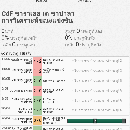
ครึ่งแรก
ครึ่งหลัง
CdF ชาราเลส เด ชาปาลา
การวิเคราะห์ขณะแข่งขัน
0
0
นาที
สูงสุด
ประตูทีหลัง
0%
0%
ประตูก่อนหน้า
ประตูทีหลัง
0
0
เฉลี่ย
ประตูก่อน
เหลี่ย
ประตูทีหลัง
ทำประตู
|
เสีย
17/05
ซัลตีโย ซอคเกอร์
CdF ชาราเลส เด
4 - 2
* ไม่สามารถกำหนดเวลาทำประตูได้
เอฟซี
ชาปาลา
14/05
CdF ชาราเลส เด
ซัลตีโย ซอคเกอร์
1 - 2
* ไม่สามารถกำหนดเวลาทำประตูได้
ชาปาลา
เอฟซี
10/05
CdF ชาราเลส เด
2 - 0
* ไม่สามารถกำหนดเวลาทำประตูได้
CD Aves Blancas
ชาปาลา
7/05
CdF ชาราเลส เด
2 - 0
* ไม่สามารถกำหนดเวลาทำประตูได้
CD Aves Blancas
ชาปาลา
3/05
CdF ชาราเลส เด
La Piedad
2 - 0
* ไม่สามารถกำหนดเวลาทำประตูได้
ชาปาลา
Imperial FC
30/04
La Piedad
CdF ชาราเลส เด
1 - 4
* ไม่สามารถกำหนดเวลาทำประตูได้
Imperial FC
ชาปาลา
H2O Purépechas
26/04
CdF ชาราเลส เด
0 - 0
FC (Club Atlético
HT
FT
ชาปาลา
Morelia II)
H2O Purépechas
22/04
CdF ชาราเลส เด