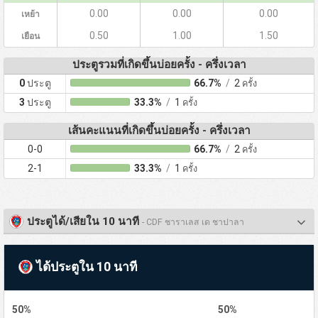
0.00
0.00
0.00
เหย้า
0.50
1.00
1.50
เยือน
ประตูรวมที่เกิดขึ้นบ่อยครั้ง - ครึ่งเวลา
0
ประตู
66.7%
/
2
ครั้ง
3
ประตู
33.3%
/
1
ครั้ง
เส้นคะแนนที่เกิดขึ้นบ่อยครั้ง - ครึ่งเวลา
0-0
66.7%
/
2
ครั้ง
2-1
33.3%
/
1
ครั้ง
ประตูได้/เสียใน 10 นาที
- CDF ชาราเลส เด ชาปาลา
ได้ประตูใน 10 นาที
50%
50%