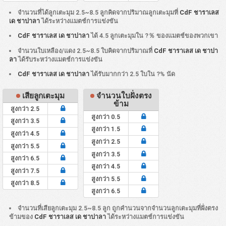
จำนวนที่ได้ลูกเตะมุม 2.5~8.5 ลูกคิดจากปริมาณลูกเตะมุมที่
CdF ชาราเลส
เด ชาปาลา
ได้ระหว่างแมตช์การแข่งขัน
CdF ชาราเลส เด ชาปาลา
ได้ 4.5 ลูกเตะมุมใน ?％ ของแมตช์ของพวกเขา
จำนวนใบเหลือง/แดง 2.5~8.5 ใบคิดจากปริมาณที่
CdF ชาราเลส เด ชาปา
ลา
ได้รับระหว่างแมตช์การแข่งขัน
CdF ชาราเลส เด ชาปาลา
ได้รับมากกว่า 2.5 ใบใน ?% นัด
เสียลูกเตะมุม
จำนวนใบฝั่งตรง
ข้าม
สูงกว่า 2.5
สูงกว่า 0.5
สูงกว่า 3.5
สูงกว่า 1.5
สูงกว่า 4.5
สูงกว่า 2.5
สูงกว่า 5.5
สูงกว่า 3.5
สูงกว่า 6.5
สูงกว่า 4.5
สูงกว่า 7.5
สูงกว่า 5.5
สูงกว่า 8.5
สูงกว่า 6.5
จำนวนที่เสียลูกเตะมุม 2.5~8.5 ลูก ถูกคำนวนจากจำนวนลูกเตะมุมที่ฝั่งตรง
ข้ามของ
CdF ชาราเลส เด ชาปาลา
ได้ระหว่างแมตช์การแข่งขัน