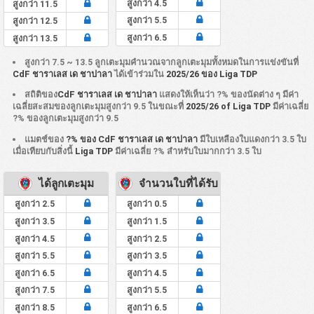
สูงกว่า 4.5
สูงกว่า 11.5
สูงกว่า 5.5
สูงกว่า 12.5
สูงกว่า 6.5
สูงกว่า 13.5
สูงกว่า 7.5 ~ 13.5 ลูกเตะมุมคำนวณจากลูกเตะมุมทั้งหมดในการแข่งขันที่
CdF ชาราเลส เด ชาปาลา
ได้เข้าร่วมใน
2025/26 ของ Liga TDP
สถิติของ
CdF ชาราเลส เด ชาปาลา
แสดงให้เห็นว่า ?% ของนัดต่าง ๆ มีค่า
เฉลี่ยสะสมของลูกเตะมุมสูงกว่า 9.5 ในขณะที่
2025/26 of Liga TDP
มีค่าเฉลี่ย
?% ของลูกเตะมุมสูงกว่า 9.5
แมตช์ของ
?% ของ CdF ชาราเลส เด ชาปาลา
มีใบเหลืองใบแดงกว่า 3.5 ใบ
เมื่อเทียบกับสิ่งนี้
Liga TDP
มีค่าเฉลี่ย ?% สำหรับใบมากกว่า 3.5 ใบ
ได้ลูกเตะมุม
จำนวนใบที่ได้รับ
สูงกว่า 2.5
สูงกว่า 0.5
สูงกว่า 3.5
สูงกว่า 1.5
สูงกว่า 4.5
สูงกว่า 2.5
สูงกว่า 5.5
สูงกว่า 3.5
สูงกว่า 6.5
สูงกว่า 4.5
สูงกว่า 7.5
สูงกว่า 5.5
สูงกว่า 8.5
สูงกว่า 6.5