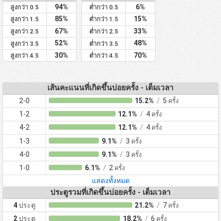
94%
6%
สูงกว่า 0.5
ต่ำกว่า 0.5
85%
15%
สูงกว่า 1.5
ต่ำกว่า 1.5
67%
33%
สูงกว่า 2.5
ต่ำกว่า 2.5
52%
48%
สูงกว่า 3.5
ต่ำกว่า 3.5
30%
70%
สูงกว่า 4.5
ต่ำกว่า 4.5
เส้นคะแนนที่เกิดขึ้นบ่อยครั้ง - เต็มเวลา
2-0
15.2%
/
5
ครั้ง
1-2
12.1%
/
4
ครั้ง
4-2
12.1%
/
4
ครั้ง
1-3
9.1%
/
3
ครั้ง
4-0
9.1%
/
3
ครั้ง
1-0
6.1%
/
2
ครั้ง
แสดงทั้งหมด
ประตูรวมที่เกิดขึ้นบ่อยครั้ง - เต็มเวลา
4
ประตู
21.2%
/
7
ครั้ง
2
ประตู
18.2%
/
6
ครั้ง