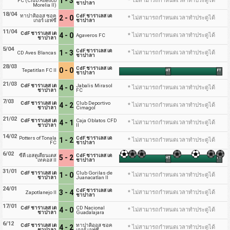
1 - 3
* ไม่สามารถกำหนดเวลาทำประตูได้
FC (Club Atlético
ชาปาลา
Morelia II)
18/04
ทาปาติออส ซอค
CdF ชาราเลส เด
2 - 0
* ไม่สามารถกำหนดเวลาทำประตูได้
เกอร์ เอฟซี
ชาปาลา
11/04
CdF ชาราเลส เด
4 - 0
* ไม่สามารถกำหนดเวลาทำประตูได้
Agaveros FC
ชาปาลา
5/04
CdF ชาราเลส เด
1 - 3
* ไม่สามารถกำหนดเวลาทำประตูได้
CD Aves Blancas
ชาปาลา
28/03
CdF ชาราเลส เด
0 - 0
Tepatitlan FC II
HT
FT
ชาปาลา
21/03
CdF ชาราเลส เด
Jabalis Mirasol
4 - 0
* ไม่สามารถกำหนดเวลาทำประตูได้
ชาปาลา
FC
7/03
CdF ชาราเลส เด
Club Deportivo
4 - 2
* ไม่สามารถกำหนดเวลาทำประตูได้
ชาปาลา
Cimagol
21/02
CdF ชาราเลส เด
Caja Oblatos CFD
4 - 1
* ไม่สามารถกำหนดเวลาทำประตูได้
ชาปาลา
II
14/02
Potters of Tonala
CdF ชาราเลส เด
1 - 2
* ไม่สามารถกำหนดเวลาทำประตูได้
FC
ชาปาลา
6/02
ซีดี เอสตูเดียนเตส
CdF ชาราเลส เด
5 - 2
HT
FT
เทคอส II
ชาปาลา
31/01
CdF ชาราเลส เด
Club Gorilas de
1 - 0
* ไม่สามารถกำหนดเวลาทำประตูได้
ชาปาลา
Juanacatlan II
24/01
CdF ชาราเลส เด
3 - 4
* ไม่สามารถกำหนดเวลาทำประตูได้
Zapotlanejo II
ชาปาลา
17/01
CdF ชาราเลส เด
CD Nacional
4 - 0
* ไม่สามารถกำหนดเวลาทำประตูได้
ชาปาลา
Guadalajara
6/12
CdF ชาราเลส เด
ทาปาติออส ซอค
4 - 2
* ไม่สามารถกำหนดเวลาทำประตูได้
ชาปาลา
เกอร์ เอฟซี