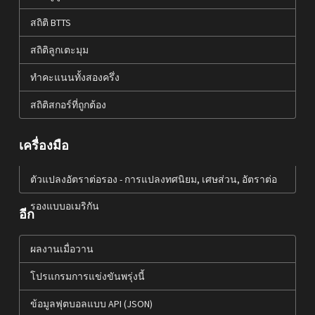
สถิติ BTTS
สถิติลูกเตะมุม
ทำคะแนนทั้งสองครึ่ง
สถิติสกอร์ที่ถูกต้อง
เครื่องมือ
ตัวแปลงอัตราต่อรอง - การแปลงทศนิยม, เศษส่วน, อัตราต่อ
รองแบบอเมริกัน
อีก
ผลงานเมื่อวาน
โปรแกรมการแข่งขันพรุ่งนี้
ข้อมูลฟุตบอลแบบ API (JSON)