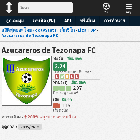
ลีก
เมนู
ลูกเตะมุม
เทนนิส (EN)
API
พรีเมี่ยม
การทำนาย
สถิติฟุตบอลโดย FootyStats
›
เม็กซิโก
›
Liga TDP
›
Azucareros de Tezonapa FC
Azucareros de Tezonapa FC
ฟอร์ม
-
เยี่ยมยอด
2.24
ผลการแข่งขันเต็มเวลา
L
W
D
L
L
ทำประตู
-
เยี่ยมยอด
2.97
ยิงประตู / แมตช์
เสีย
-
ดีมาก
1.15
เสียต่อนัด
288%
ความเสี่ยง -
-
สูงมาก ความเสี่ยง
ฤดูกาล :
2025/26