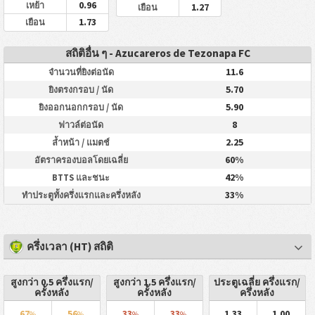
0.96
เหย้า
1.27
เยือน
1.73
เยือน
สถิติอื่น ๆ - Azucareros de Tezonapa FC
11.6
จำนวนที่ยิงต่อนัด
5.70
ยิงตรงกรอบ / นัด
5.90
ยิงออกนอกกรอบ / นัด
8
ฟาวล์ต่อนัด
2.25
ล้ำหน้า / แมตช์
60%
อัตราครองบอลโดยเฉลี่ย
42%
BTTS และชนะ
33%
ทำประตูทั้งครึ่งแรกและครึ่งหลัง
ครึ่งเวลา (HT) สถิติ
สูงกว่า 0.5 ครึ่งแรก/
สูงกว่า 1.5 ครึ่งแรก/
ประตูเฉลี่ย ครึ่งแรก/
ครั้งหลัง
ครั้งหลัง
ครึ่งหลัง
67
56
33
33
1.33
1.00
%
%
%
%