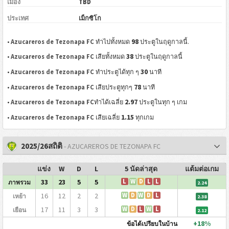
เมือง
TBD
ประเทศ
เม็กซิโก
98
•
Azucareros de Tezonapa FC
ทำไปทั้งหมด
ประตูในฤดูกาลนี้.
38
•
Azucareros de Tezonapa FC
เสียทั้งหมด
ประตูในฤดูกาลนี้
30
•
Azucareros de Tezonapa FC
ทำประตูได้ทุก ๆ
นาที
78
•
Azucareros de Tezonapa FC
เสียประตูทุกๆ
นาที
2.97
•
Azucareros de Tezonapa FC
ทำได้เฉลี่ย
ประตูในทุก ๆ เกม
1.15
•
Azucareros de Tezonapa FC
เสียเฉลี่ย
ทุกเกม
2025/26สถิติ
- AZUCAREROS DE TEZONAPA FC
แข่ง
W
D
L
5 นัดล่าสุด
แต้มต่อเกม
33
23
5
5
L
W
D
L
L
ภาพรวม
2.24
16
12
2
2
W
D
W
D
L
เหย้า
2.38
17
11
3
3
W
D
L
W
L
เยือน
2.12
+18%
ข้อได้เปรียบในบ้าน