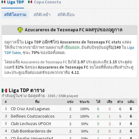
Liga TDP
Copa Conecta
สถิติโดยรวม
สถิติเหย้า
สถิติเยือน
Azucareros de Tezonapa FC ผลสรุปของฤดูกาล
ฤดูกาลนี้ใน
Liga TDP (เม็กซิโก) Azucareros de Tezonapa FC stats
แสดง
ให้เห็นว่าพวกเขามีภาพรวมผลงานที่
เยี่ยมยอด
, อันดับปัจจุบันอยู่ที่
1/240
ใน
Liga
TDP Table
, ชนะ
70%
ของนัดทั้งหมด.
โดยเฉลี่ย Azucareros de Tezonapa FC ยิงได้
2.97
ประตูและเสีย
1.15
ประตูต่อ
แมตช์
52%
นัดของ
Azucareros de Tezonapa FC
จบโดยที่ทั้งสองทีมทำประตู
และประตูเฉลี่ยต่อแมตช์ของพวกเขาคือ
4.12
.
Liga TDP ตาราง
กำลังอยู่ในช่วง นัดสุดท้าย - 3365 / 3388 played
#
ทีม
แข่ง
ชนะ%
ได้
เสีย
ต่าง
แต้ม
CD Cruz Azul Lagunas
1
2
100%
6
0
6
6
Delfines Coatzacoalcos
2
2
100%
6
1
5
6
Club Lechuzas UPGCH
3
2
50%
5
2
3
4
Club Bombarderos de
4
2
50%
2
0
2
4
Tecámac
CD Águilas Universidad
5
2
50%
1
0
1
4