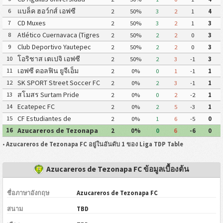
Autónoma de Guerrero
แบล็ค ฮอว์กส์ เอฟซี
6
2
50%
3
2
1
4
CD Muxes
7
2
50%
3
2
1
3
Atlético Cuernavaca (Tigres
8
2
50%
2
2
0
3
Yautepec)
Club Deportivo Yautepec
9
2
50%
2
2
0
3
โอริชาส เตเปจิ เอฟซี
10
2
50%
2
3
-1
3
เอฟซี ดอลฟิน ยูจีเอ็ม
11
2
0%
0
1
-1
1
SK SPORT Street Soccer FC
12
2
0%
2
3
-1
1
สโมสร Surtam Pride
13
2
0%
0
2
-2
1
Ecatepec FC
14
2
0%
2
5
-3
1
CF Estudiantes de
15
2
0%
1
6
-5
0
Atlacomulco
Azucareros de Tezonapa
16
2
0%
0
6
-6
0
FC
•
Azucareros de Tezonapa FC อยู่ในอันดับ 1 ของ Liga TDP Table
Azucareros de Tezonapa FC ข้อมูลเบื้องต้น
ชื่อภาษาอังกฤษ
Azucareros de Tezonapa FC
สนาม
TBD