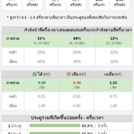
ครึ่งแรก
ครึ่งหลัง
ครึ่งแรก
ครึ่งหลัง
ครึ่งแรก
ครึ่งหลัง
* สูงกว่า 0.5 - 1.5 ครึ่งเวลา/เต็มเวลา เป็นประตูของทั้งสองทีมในการแข่งขัน
กำลังนำที่ครึ่งเวลา
เสมอตอนจบครึ่งแรก
กำลังตามที่ครึ่งเวลา
33%
44%
22%
ภาพรวม
(3 / 33 นัด)
(4 / 33 นัด)
(2 / 33 นัด)
25%
50%
25%
เหย้า
40%
40%
20%
เยือน
ได้
(HT)
เสีย
(HT)
เฉลี่ย
(HT)
0.89
0.44
1.33
ภาพรวม
/ นัด
/ นัด
/ นัด
0.25
0.50
0.75
เหย้า
1.40
0.40
1.80
เยือน
ประตูรวมที่เกิดขึ้นบ่อยครั้ง - ครึ่งเวลา
1
ประตู
33.3%
/
3
ครั้ง
0
ประตู
33.3%
/
3
ครั้ง