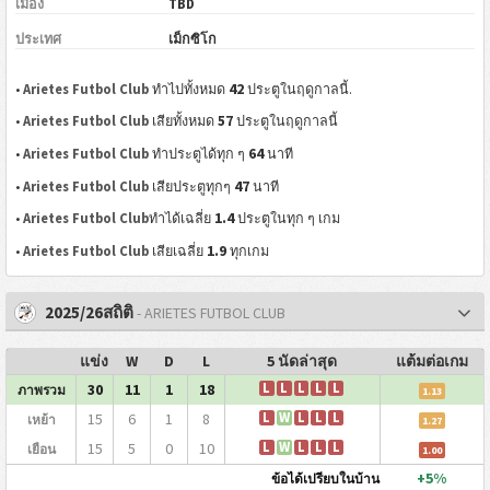
เมือง
TBD
ประเทศ
เม็กซิโก
42
•
Arietes Futbol Club
ทำไปทั้งหมด
ประตูในฤดูกาลนี้.
57
•
Arietes Futbol Club
เสียทั้งหมด
ประตูในฤดูกาลนี้
64
•
Arietes Futbol Club
ทำประตูได้ทุก ๆ
นาที
47
•
Arietes Futbol Club
เสียประตูทุกๆ
นาที
1.4
•
Arietes Futbol Club
ทำได้เฉลี่ย
ประตูในทุก ๆ เกม
1.9
•
Arietes Futbol Club
เสียเฉลี่ย
ทุกเกม
2025/26สถิติ
- ARIETES FUTBOL CLUB
แข่ง
W
D
L
5 นัดล่าสุด
แต้มต่อเกม
30
11
1
18
L
L
L
L
L
ภาพรวม
1.13
15
6
1
8
L
W
L
L
L
เหย้า
1.27
15
5
0
10
L
W
L
L
L
เยือน
1.00
+5%
ข้อได้เปรียบในบ้าน