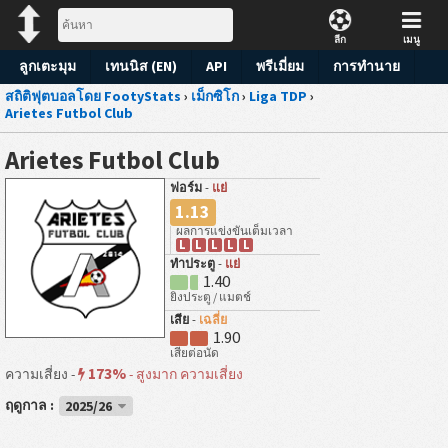
ลีก
เมนู
ลูกเตะมุม
เทนนิส (EN)
API
พรีเมี่ยม
การทำนาย
สถิติฟุตบอลโดย FootyStats
›
เม็กซิโก
›
Liga TDP
›
Arietes Futbol Club
Arietes Futbol Club
ฟอร์ม
-
แย่
1.13
ผลการแข่งขันเต็มเวลา
L
L
L
L
L
ทำประตู
-
แย่
1.40
ยิงประตู / แมตช์
เสีย
-
เฉลี่ย
1.90
เสียต่อนัด
173%
ความเสี่ยง -
-
สูงมาก ความเสี่ยง
ฤดูกาล :
2025/26