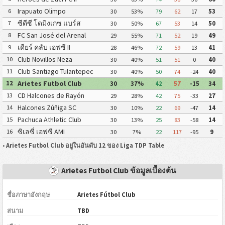
Irapuato Olimpo
6
30
53%
79
62
17
53
ซีดีซี โดมิงเกซ แบร์ส
7
30
50%
67
53
14
50
FC San José del Arenal
8
29
55%
71
52
19
49
(Academia América
เดียร์ คลับ เอฟซี II
9
28
46%
72
59
13
41
Leyendas)
Club Novillos Neza
10
30
40%
51
51
0
40
Club Santiago Tulantepec
11
30
40%
50
74
-24
40
(Juniors FC)
Arietes Futbol Club
12
30
37%
42
57
-15
34
CD Halcones de Rayón
13
29
28%
42
75
-33
27
Halcones Zúñiga SC
14
30
10%
22
69
-47
14
Pachuca Athletic Club
15
30
13%
25
83
-58
14
ซิเลซี่ เอฟซี AMI
16
30
7%
22
117
-95
9
•
Arietes Futbol Club อยู่ในอันดับ 12 ของ Liga TDP Table
Arietes Futbol Club ข้อมูลเบื้องต้น
ชื่อภาษาอังกฤษ
Arietes Fútbol Club
สนาม
TBD