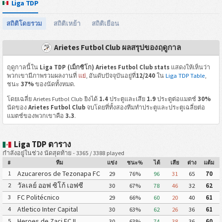
Liga TDP
สถิติโดยรวม
สถิติเหย้า
สถิติเยือน
Arietes Futbol Club ผลสรุปของฤดูกาล
ฤดูกาลนี้ใน
Liga TDP (เม็กซิโก) Arietes Futbol Club stats
แสดงให้เห็นว่า
พวกเขามีภาพรวมผลงานที่
แย่
, อันดับปัจจุบันอยู่ที่
12/240
ใน
Liga TDP Table
,
ชนะ
37%
ของนัดทั้งหมด.
โดยเฉลี่ย Arietes Futbol Club ยิงได้
1.4
ประตูและเสีย
1.9
ประตูต่อแมตช์
30%
นัดของ
Arietes Futbol Club
จบโดยที่ทั้งสองทีมทำประตูและประตูเฉลี่ยต่อ
แมตช์ของพวกเขาคือ
3.3
.
Liga TDP ตาราง
กำลังอยู่ในช่วง นัดสุดท้าย - 3365 / 3388 played
#
ทีม
แข่ง
ชนะ%
ได้
เสีย
ต่าง
แต้ม
Azucareros de Tezonapa FC
1
29
76%
96
31
65
70
วัลเลย์ ออฟ ซิโก้ เอฟซี
2
30
67%
78
46
32
62
FC Politécnico
3
29
66%
60
20
40
61
Atletico Inter Capital
4
30
63%
62
26
36
61
Heroes de Zaci FC II
5
30
63%
74
38
36
60