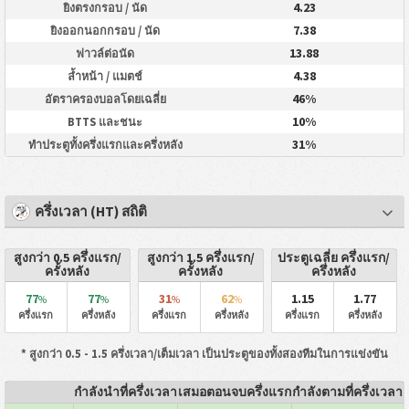
4.23
ยิงตรงกรอบ / นัด
7.38
ยิงออกนอกกรอบ / นัด
13.88
ฟาวล์ต่อนัด
4.38
ล้ำหน้า / แมตช์
46%
อัตราครองบอลโดยเฉลี่ย
10%
BTTS และชนะ
31%
ทำประตูทั้งครึ่งแรกและครึ่งหลัง
ครึ่งเวลา (HT) สถิติ
สูงกว่า 0.5 ครึ่งแรก/
สูงกว่า 1.5 ครึ่งแรก/
ประตูเฉลี่ย ครึ่งแรก/
ครั้งหลัง
ครั้งหลัง
ครึ่งหลัง
77
77
31
62
1.15
1.77
%
%
%
%
ครึ่งแรก
ครึ่งหลัง
ครึ่งแรก
ครึ่งหลัง
ครึ่งแรก
ครึ่งหลัง
* สูงกว่า 0.5 - 1.5 ครึ่งเวลา/เต็มเวลา เป็นประตูของทั้งสองทีมในการแข่งขัน
กำลังนำที่ครึ่งเวลา
เสมอตอนจบครึ่งแรก
กำลังตามที่ครึ่งเวลา