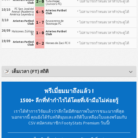
2 - 0
* ไม่สามารถกำหนดเวลาทำประตูได้
Tulantepec
Club
(Juniors FC)
FC San José del
10/10
Arietes Futbol
6 - 5
* ไม่สามารถกำหนดเวลาทำประตูได้
Arenal (Academia
Club
América Leyendas)
3/10
Arietes Futbol
Azucareros de
1 - 7
* ไม่สามารถกำหนดเวลาทำประตูได้
Club
Tezonapa FC
26/09
Halcones Zúñiga
Arietes Futbol
1 - 0
* ไม่สามารถกำหนดเวลาทำประตูได้
SC
Club
19/09
Arietes Futbol
0 - 2
* ไม่สามารถกำหนดเวลาทำประตูได้
Heroes de Zaci FC II
Club
เต็มเวลา (FT) สถิติ
พรีเมี่ยมมาถึงแล้ว !
1500+ ลีกที่ทำกำไรได้โดยที่เจ้ามือไม่ค่อยรู้
เราได้ทำการวิจัยแล้วว่าลีกใดมีศักยภาพในการชนะมากที่สุด
นอกจากนี้ คุณยังได้รับสถิติมุมและสถิติใบเหลืองใบแดงพร้อมกับ
CSV สมัครสมาชิก FootyStats Premium วันนี้!