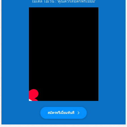
ไมเคิล โอเว่น : 'คุณควรสมัครพรีเมี่ยม'
สมัครพรีเมี่ยมทันที