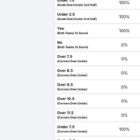
Under 1.5
100%
(Goals Over/Under 2nd Half)
Under 2.5
100%
(Goals Over/Under 2nd Half)
Yes
100%
(Both Teams To Score)
No
0%
(Both Teams To Score)
Over 7.5
0%
(Corners Over Under)
Over 8.5
0%
(Corners Over Under)
Over 9.5
0%
(Corners Over Under)
Over 10.5
0%
(Corners Over Under)
Over 11.5
0%
(Corners Over Under)
Under 7.5
100%
(Corners Over Under)