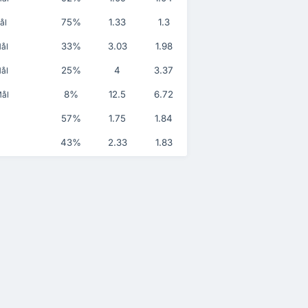
75%
1.33
1.3
ål
33%
3.03
1.98
ål
25%
4
3.37
ål
8%
12.5
6.72
Mål
57%
1.75
1.84
43%
2.33
1.83