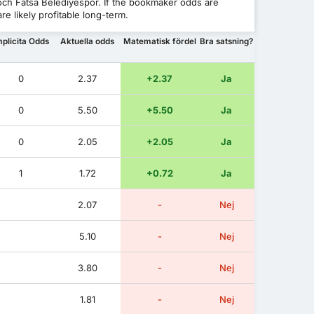
ch Fatsa Belediyespor. If the bookmaker odds are
e likely profitable long-term.
mplicita Odds
Aktuella odds
Matematisk fördel
Bra satsning?
0
2.37
+2.37
Ja
0
5.50
+5.50
Ja
0
2.05
+2.05
Ja
1
1.72
+0.72
Ja
2.07
-
Nej
5.10
-
Nej
3.80
-
Nej
1.81
-
Nej