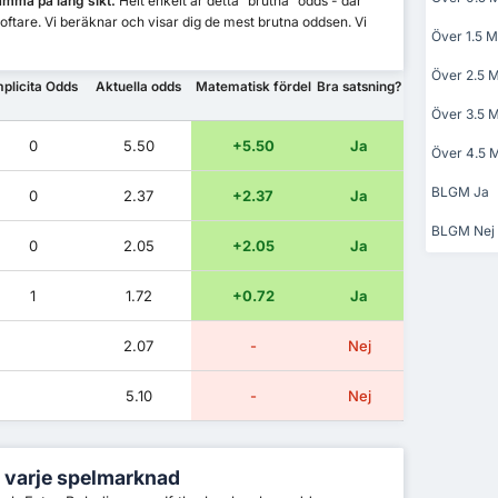
amma på lång sikt.
Helt enkelt är detta ”brutna” odds - där
r oftare. Vi beräknar och visar dig de mest brutna oddsen. Vi
Över 1.5 M
Över 2.5 M
mplicita Odds
Aktuella odds
Matematisk fördel
Bra satsning?
Över 3.5 M
0
5.50
+5.50
Ja
Över 4.5 
BLGM Ja
0
2.37
+2.37
Ja
BLGM Nej
0
2.05
+2.05
Ja
1
1.72
+0.72
Ja
2.07
-
Nej
5.10
-
Nej
r varje spelmarknad