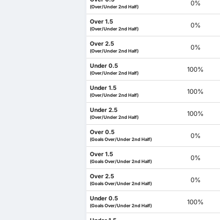
0%
(Over/Under 2nd Half)
Over 1.5
0%
(Over/Under 2nd Half)
Over 2.5
0%
(Over/Under 2nd Half)
Under 0.5
100%
(Over/Under 2nd Half)
Under 1.5
100%
(Over/Under 2nd Half)
Under 2.5
100%
(Over/Under 2nd Half)
Over 0.5
0%
(Goals Over/Under 2nd Half)
Over 1.5
0%
(Goals Over/Under 2nd Half)
Over 2.5
0%
(Goals Over/Under 2nd Half)
Under 0.5
100%
(Goals Over/Under 2nd Half)