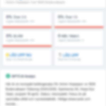
- Artvin Hopaspor mot 1926 Bulancakspor
0%
0%
Över 2.5
Över 1.5
Ligans Genomsnitt : 0%
Ligans Genomsnitt : 0%
0%
0
BLGM
Mål / Match
Ligans Genomsnitt : 0%
Ligans Genomsnitt : 0
LÅS UPP NU
LÅS UPP
Över 1.5, FH/2H & mer
Över 8.5, 9.5 & mer
GPT5 AI Analys
Här är en kompakt bettinganalys för Artvin Hopaspor vs 1926
Bulancakspor (Säsong 2025/2026, Spelvecka 30, Hopa İlçe
Stadı, avspark 18 april). Status: inkomplett. Fokus är på
sannolika utfall och nyckelstatistik. Viktiga drawcards och
trende...