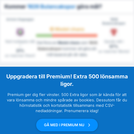
Kommer
1926 Bulancakspor
göra mål?
Artvin Hopaspor
1926
Bulancakspor
Medel chans
Noll insläppta mål
Gjorde mål i
Det finns en
Medel chans
som
1926
i
57%
Bulancakspor
kommer att göra ett
21%
av matcher (Borta)
mål baserat på vår data.
av matcher (Hem)
Uppgradera till Premium! Extra 500 lönsamma
ligor.
Premium ger dig fler vinster. 500 Extra ligor som är kända för att
vara lönsamma och mindre spårade av bookies. Dessutom får du
hörnstatistik och kortstatistik tillsammans med CSV-
nedladdningar. Prenumerera idag!
GÅ MED I PREMIUM NU