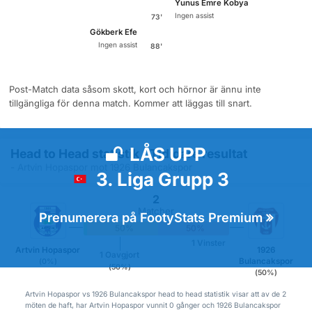
Yunus Emre Kobya
Ingen assist
73'
Gökberk Efe
Ingen assist
88'
Post-Match data såsom skott, kort och hörnor är ännu inte
tillgängliga för denna match. Kommer att läggas till snart.
LÅS UPP
Head to Head statistik / Tidigare resultat
- Artvin Hopaspor mot 1926 Bulancakspor
3. Liga Grupp 3
2
Matcher
Prenumerera på FootyStats Premium
0%
50%
50%
1 Vinster
Artvin Hopaspor
1926
1 Oavgjort
Bulancakspor
(0%)
(50%)
(50%)
Artvin Hopaspor vs 1926 Bulancakspor head to head statistik visar att av de 2
möten de haft, har Artvin Hopaspor vunnit 0 gånger och 1926 Bulancakspor