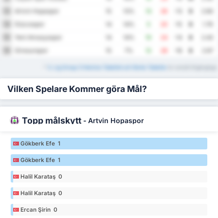
Artvin Hopaspor
13
15
13%
13
26
-13
9
2.60
Düzcespor
14
14
14%
5
20
-15
9
1.79
Yeni Amasyaspor
15
14
14%
10
24
-14
8
2.43
Giresunspor
16
15
7%
12
28
-16
8
2.67
*
3. Lig Group 3 Hemma Tabellet och Borta Tabeller
är också tillgängliga.
Vilken Spelare Kommer göra Mål?
Topp målskytt
-
Artvin Hopaspor
Gökberk Efe 1
Gökberk Efe 1
Halil Karataş 0
Halil Karataş 0
Ercan Şirin 0