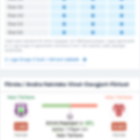
Över 3.5
Över 4.5
Över 5.5
Över 6.5
Totalt antal matchkort för Artvin Hopaspor och 1926 Bulancakspor. Ligans genomsnitt
är 3. Liga Grupp 3's genomsnitt. Det fanns 0 kort i 232 matcher under säsongen
2025/2026.
3. Liga Grupp 3 Gult / rött kort statistik
Första / Andra Halvleks Vinst-Oavgjort-Förlust
Halv Tid form
Halv Tid form
Artvin Hopaspor
is
+8%
1.00
0.93
better
i frågan om
Halvlek
Halvlek
Halv Tid form