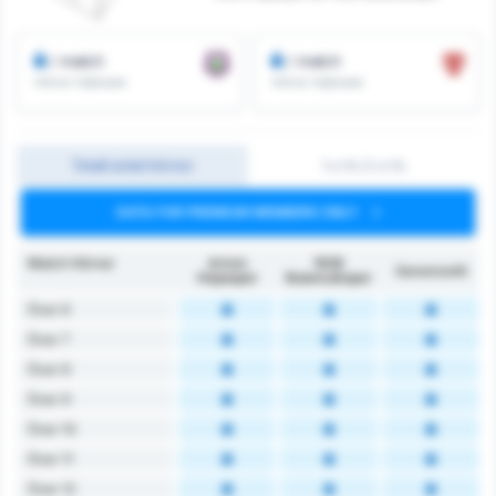
/ match
/ match
Hörnor Intjänade
Hörnor Intjänade
Totalt antal hörnor
1:a HL/2:a HL
DATA FOR PREMIUM MEMBERS ONLY
Match Hörnor
Artvin
1926
Genomsnitt
Hopaspor
Bulancakspor
Över 6
Över 7
Över 8
Över 9
Över 10
Över 11
Över 12