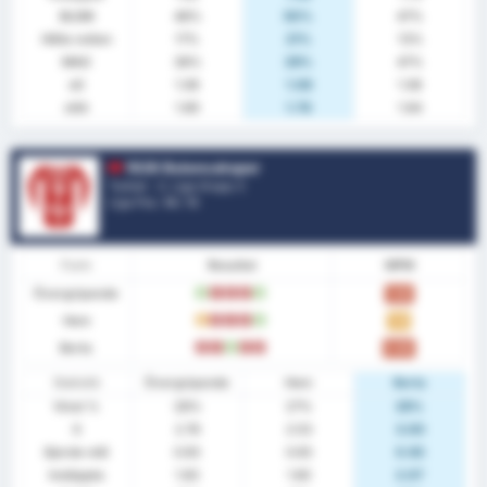
BLGM
48%
50%
47%
Hålla nollan
17%
21%
13%
MAG
38%
29%
47%
xG
1.08
1.08
1.08
xGA
1.69
1.78
1.64
1926 Bulancakspor
Turkiet - 3. Liga Grupp 3
Liga Pos.
14
/ 16
Form
Resultat
MPM
Övergripande
V
F
F
F
V
1.00
Hem
O
F
F
F
V
1.13
Borta
F
F
V
F
F
0.86
Statistik
Övergripande
Hem
Borta
Vinst %
28%
27%
29%
S
2.76
2.53
3.00
Gjorde mål
0.93
0.93
0.93
Insläppta
1.83
1.60
2.07