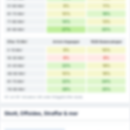
9%
11%
51-60 Min'
10%
16%
61-70 Min'
14%
13%
71-80 Min'
27%
20%
81-90 Min'
Efter 15 Min'
Artvin Hopaspor
1926 Bulancakspor
9%
10%
0-15 Min'
8%
8%
16-30 Min'
22%
18%
31-45 Min'
10%
16%
46-60 Min'
22%
24%
61-75 Min'
28%
25%
76-90 Min'
45' och 90' inkluderar mål under tilläggstid efter skada.
Skott, Offsides, Straffar & mer