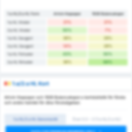
1:a HL/2:a HL Form
Artvin Hopaspor
1926 Bulancakspor
21%
21%
1:a HL Vinster
50%
7%
2:a HL Vinster
36%
29%
1:a HL Oavgjort
14%
28%
2:a HL Oavgjort
43%
50%
1:a HL Förluster
36%
64%
2:a HL förluster
1:a/2:a HL Kort
Artvin Hopaspor och 1926 Bulancakspor:s kortstatistik för första
och andra halvlek för dina förutsägelser.
1:a HL/2:a HL Genomsnitt
Över 0.5 ~ 3 (1:a HL/2:a HL)
DATA FOR PREMIUM MEMBERS ONLY