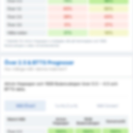
79%
86%
Över 0.5
43%
50%
Över 1.5
28%
43%
Över 2.5
0%
21%
Över 3.5
21%
14%
Hålla nollan
* Statistik för Artvin Hopaspor:s insläppta mål på hemmaplan och 1926
Bulancakspor:s data vid bortamatcher.
Över 2.5 & BTTS Prognoser
Hur många mål i denna matchen?
Artvin Hopaspor och 1926 Bulancakspor över 0.5 ~ 4.5 och
BTTS data.
Mål (Över)
1:a HL/2:a HL
Mål (Under)
Match Mål
Artvin
1926
Genomsnitt
Hopaspor
Bulancakspor
100%
100%
100%
Över 0.5