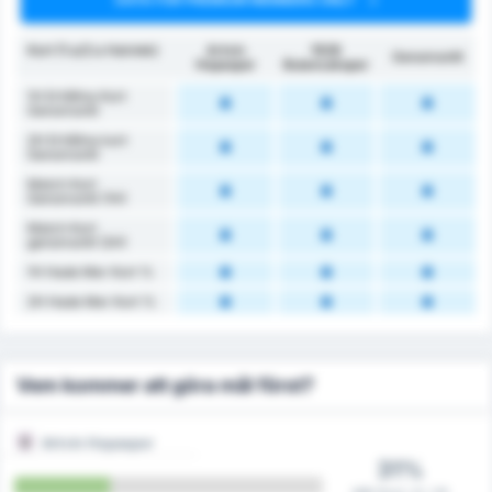
Kort (1:a/2:a Halvlek)
Artvin
1926
Genomsnitt
Hopaspor
Bulancakspor
1H Erhållna Kort
Genomsnitt
2H Erhållna kort
Genomsnitt
Match Kort
Genomsnitt (1H)
Match Kort
genomsnitt (2H)
1H Hade Mer Kort %
2H Hade Mer Kort %
Vem kommer att göra mål först?
Artvin Hopaspor
31%