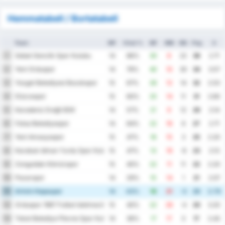
Hemmatabell / Bortatabell
Team
MP
Vinst %
MF
MM
MS
Png
S
Sebat Genclik Spor Kulubu
1
14
86%
30
8
22
38
2.71
Yeni Orduspor
2
14
79%
40
10
30
34
3.57
Yozgat Belediyesi Bozokspor
3
15
67%
26
12
14
32
2.53
Düzcespor
4
15
60%
25
14
11
31
2.60
Karadeniz Ereğli BSK
5
14
57%
21
9
12
29
2.14
Fatsa Belediyespor
6
14
64%
22
16
6
27
2.71
Yeni Amasyaspor
7
15
47%
18
15
3
25
2.20
Karabuk Idman Yurdu Spor Kulubu
8
15
47%
13
19
-6
23
2.13
Zonguldak Kömürspor
9
15
40%
22
11
11
22
2.20
Pazarspor
10
14
29%
15
14
1
21
2.07
Artvin Hopaspor
11
14
43%
18
21
-3
20
2.79
Orduspor 1967 Futbol Isletmeciligi Spor Kulubu
12
15
40%
22
26
-4
20
3.20
Tokat Belediye Plevne Spor Kulubu
13
14
36%
17
17
0
17
2.43