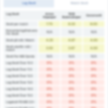
Lag Skott
Match Skott
Lag Skott
Artvin
1926
Genomsnitt
Hopaspor
Bulancakspor
7.75
8.33
8.00
Skott per match
Konverteringsfrekvens
N/A
N/A
N/A
För Skott
4.25
4.67
4.00
Skott på mål / Match
Skott utanför mål /
3.50
3.67
4.00
match
N/A
N/A
N/A
Skott Per Mål Gjorda
0%
0%
0%
Lag Skott Över 10.5
0%
0%
0%
Lag Skott Över 11.5
0%
0%
0%
Lag Skott Över 12.5
0%
0%
0%
Lag Skott Över 13.5
0%
0%
0%
Lag Skott Över 14.5
0%
0%
0%
Lag Skott Över 15.5
0%
0%
0%
Lagskott På Mål 3.5+