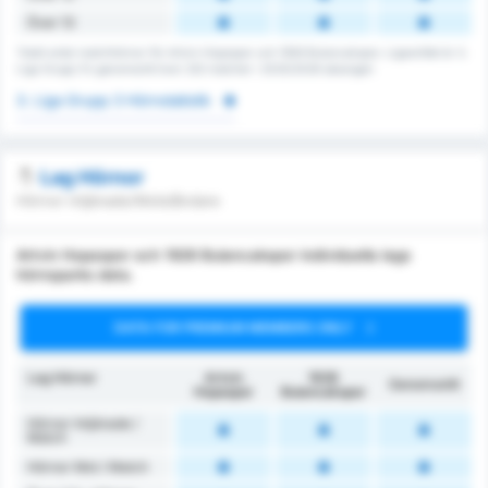
Över 13
Totalt antal matchhörnor för Artvin Hopaspor och 1926 Bulancakspor. Ligasnittet är 3.
Liga Grupp 3's genomsnitt över 232 matcher i 2025/2026 säsongen
3. Liga Grupp 3 Hörnstatistik
Lag Hörnor
Hörnor intjänade/Motståndare
Artvin Hopaspor och 1926 Bulancakspor individuella lags
hörnsparks data.
DATA FOR PREMIUM MEMBERS ONLY
Lag Hörnor
Artvin
1926
Genomsnitt
Hopaspor
Bulancakspor
Hörnor Intjänade /
Match
Hörnor Mot / Match