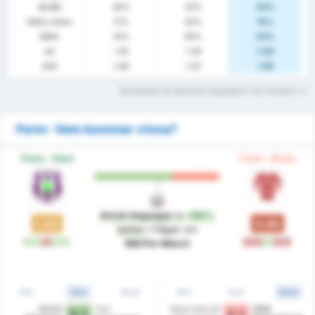
BLGM
45%
47%
43%
Hålla nollan
17%
20%
14%
MAG
41%
40%
43%
xG
1.18
1.29
1.06
xGA
1.49
1.32
1.65
Vad betyder de statistiska begreppen? Läs Ordlistan
Form- Vem kommer vinna?
Form - Hem
Form - Borta
Artvin Hopaspor
is
+66%
1.43
0.86
better
i frågan om
V
V
F
V
V
F
F
V
F
F
Mål Per Match
Alla
Hem
Borta
Alla
Hem
Borta
Artvin
Yeni
Sebat Genclik
1926
4 - 1
3 - 1