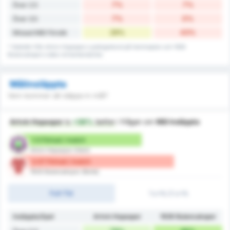
7%
7%
Över 2.5
7%
0%
Över 3.5
29%
43%
Missad Mål Försök
* Statistik från Artvin Hopaspor:s poängrekord på hemmaplan och 1926
Bulancakspor:s data vid bortamatcher.
Målinsläppta
Vem kommer att släppa in mål?
Artvin Hopaspor
is
+38%
better
i frågan om
Mål Insläppta
1.5 Förlust / match
Artvin Hopaspor (Hem)
2.07 Förlust / match
1926 Bulancakspor (Borta)
Full-Tid
1:a HL/2:a HL
Insläppta/Spel
Artvin Hopaspor
1926 Bulancakspor