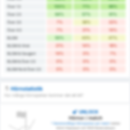
100%
71%
86%
Över 1.5
64%
57%
61%
Över 2.5
7%
36%
22%
Över 3.5
7%
21%
14%
Över 4.5
50%
43%
47%
BLGM
21%
14%
18%
BLGM & Vinst
14%
0%
7%
BLGM & Oavgjort
0%
0%
0%
BLGM & Över 2.5
0%
0%
0%
BLGM No & Över 2.5
Hörnstatistik
Hur många hörnsparkar kommer det att bli?
UNLOCK
Hörnor / match
* Genomsnittliga Hörnsparkar per match
mellan
Artvin Hopaspor och 1926 Bulancakspor