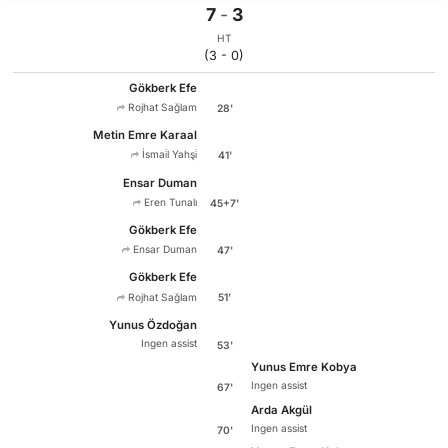
7
-
3
HT
(3 - 0)
Gökberk Efe
Rojhat Sağlam
28'
Metin Emre Karaal
İsmai̇l Yahşi̇
41'
Ensar Duman
Eren Tunalı
45+7'
Gökberk Efe
Ensar Duman
47'
Gökberk Efe
Rojhat Sağlam
51'
Yunus Özdoğan
Ingen assist
53'
Yunus Emre Kobya
Ingen assist
67'
Arda Akgül
Ingen assist
70'