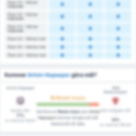
Över 2.5 - Hörnor
Intjänade
Över 3.5 - Hörnor
Intjänade
Över 4.5 - Hörnor
Intjänade
Över 2.5 - Hörnor mot
Över 3.5 - Hörnor mot
Över 4.5 - Hörnor mot
Kommer
Artvin Hopaspor
göra mål?
Artvin Hopaspor
1926
Bulancakspor
Medel chans
Gjorde mål i
Noll insläppta mål
Det finns en
Medel chans
som
Artvin
i
71%
Hopaspor
kommer att göra ett mål
14%
av matcher (Hem)
baserat på vår data.
av matcher (Borta)