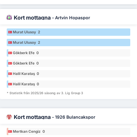
Kort mottagna
-
Artvin Hopaspor
Murat Ulusoy 2
Murat Ulusoy 2
Gökberk Efe 0
Gökberk Efe 0
Halil Karataş 0
Halil Karataş 0
* Statistik från 2025/26 säsong av 3. Lig Group 3
Kort mottagna
-
1926 Bulancakspor
Mertkan Cengiz 0