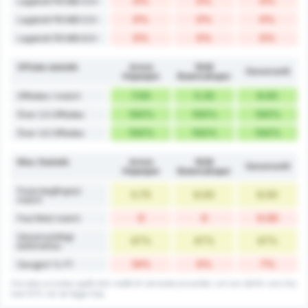
0%
0%
0%
Lagskott På Mål 4.5+
0%
0%
0%
Lagskott På Mål 5.5+
0%
0%
0%
Lagskott På Mål 6.5+
Offside statistik
Artvin
1926
Genomsnitt
Hopaspor
Bulancakspor
7.00
5.33
6.00
Offsides / match
100%
100%
100%
Över 2.5 Offsides
100%
100%
100%
Över 3.5 Offsides
Misc Statistik
Artvin
1926
Genomsnitt
Hopaspor
Bulancakspor
Fouls begångna/
5.75
6.00
6.00
match
0
0
0.00
Foul Mot/ match
Genomsnittligt
47%
47%
47%
bollinnehav
14%
0%
7%
Oavgjort % FT
Viss data avrundas uppåt eller nedåt till närmaste procenttal, och kan därför vara lika
med 101% när de läggs ihop.