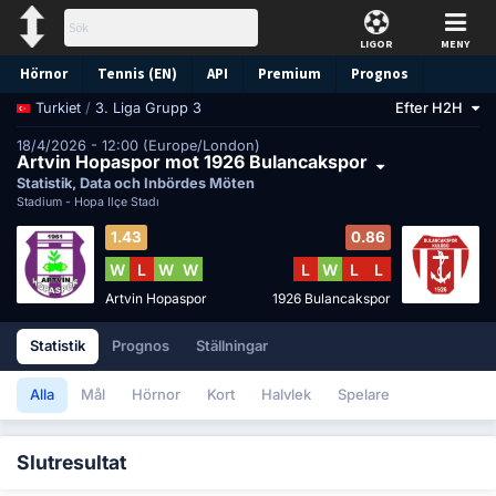
LIGOR
MENY
Hörnor
Tennis (EN)
API
Premium
Prognos
/
3. Liga Grupp 3
Efter H2H
Turkiet
18/4/2026 - 12:00 (Europe/London)
Artvin Hopaspor mot 1926 Bulancakspor
Statistik, Data och Inbördes Möten
Stadium -
Hopa İlçe Stadı
1.43
0.86
W
L
W
W
L
W
L
L
Artvin Hopaspor
1926 Bulancakspor
Statistik
Prognos
Ställningar
Alla
Mål
Hörnor
Kort
Halvlek
Spelare
Slutresultat