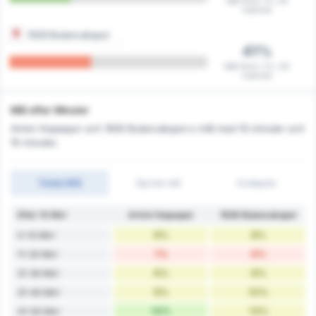
Mål först i 9 / 29
matcher
1926 Bulancakspor
41%
Mål först i 12 / 29
matcher
Mål efter Minuter
Artvin Hopaspor och 1926 Bulancakspor:s mål med 10 minuter och
15 minuter.
Totala Mål
Gjorde mål
Insläppta
Efter 10 Min'
Artvin Hopaspor
1926 Bulancakspor
9%
8%
0-10 Min'
1%
4%
11-20 Min'
6%
6%
21-30 Min'
9%
10%
31-40 Min'
14%
13%
41-50 Min'