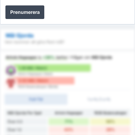
Prenumerera
Mål Gjorda
Vem kommer att göra flest mål?
Artvin Hopaspor
is
+39%
better
i frågan om
Mål Gjorda
1.29 Mål / Match
Artvin Hopaspor (Hem)
0.93 Mål / Match
1926 Bulancakspor (Borta)
Full-Tid
1:a HL/2:a HL
Mål Gjorda Per Spel
Artvin Hopaspor
1926 Bulancakspor
71%
56%
Över 0.5
43%
28%
Över 1.5