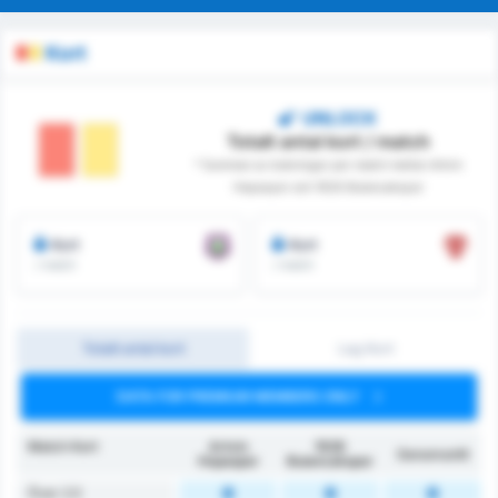
Kort
UNLOCK
Totalt antal kort / match
* Summan av bokningar per match mellan Artvin
Hopaspor och 1926 Bulancakspor
Kort
Kort
/ match
/ match
Totalt antal kort
Lag Kort
DATA FOR PREMIUM MEMBERS ONLY
Match Kort
Artvin
1926
Genomsnitt
Hopaspor
Bulancakspor
Över 2.5