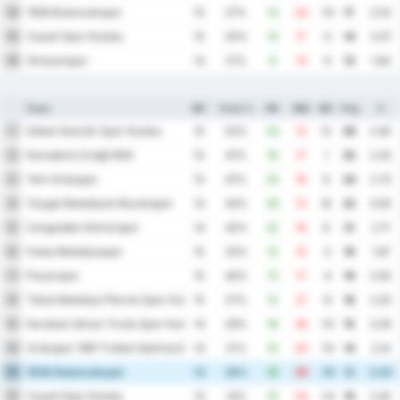
1926 Bulancakspor
14
15
27%
14
24
-10
17
2.53
Cayeli Spor Kulubu
15
15
20%
14
17
-3
14
2.07
Giresunspor
16
14
21%
9
14
-5
13
1.64
Team
MP
Vinst %
MF
MM
MS
Png
S
Sebat Genclik Spor Kulubu
1
15
53%
24
12
12
29
2.40
Karadeniz Ereğli BSK
2
15
47%
18
17
1
25
2.33
Yeni Orduspor
3
15
47%
25
16
9
24
2.73
Yozgat Belediyesi Bozokspor
4
14
43%
29
13
16
22
3.00
Zonguldak Kömürspor
5
14
43%
22
16
6
21
2.71
Fatsa Belediyespor
6
15
33%
13
15
-2
19
1.87
Pazarspor
7
15
40%
13
17
-4
19
2.00
Tokat Belediye Plevne Spor Kulubu
8
15
27%
12
21
-9
16
2.20
Karabuk Idman Yurdu Spor Kulubu
9
14
29%
18
28
-10
15
3.29
Orduspor 1967 Futbol Isletmeciligi Spor Kulubu
10
14
21%
10
20
-10
14
2.14
1926 Bulancakspor
11
14
29%
13
29
-16
12
3.00
Cayeli Spor Kulubu
12
14
14%
10
24
-14
10
2.43