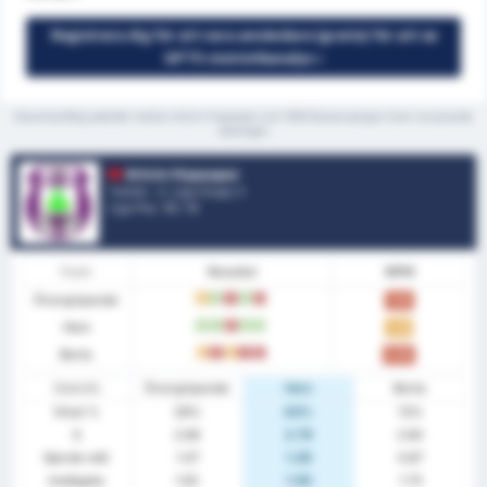
Registrera dig för att vara användare (gratis) för att se
GPT5 statistikanalys »
Genomsnittlig statistik mellan Artvin Hopaspor och 1926 Bulancakspor över nuvarande
säsongen
Artvin Hopaspor
Turkiet - 3. Liga Grupp 3
Liga Pos.
13
/ 16
Form
Resultat
MPM
Övergripande
O
V
F
V
F
1.00
Hem
V
V
F
V
V
1.43
Borta
O
F
O
F
F
0.60
Statistik
Övergripande
Hem
Borta
Vinst %
28%
43%
13%
S
2.69
2.79
2.60
Gjorde mål
1.07
1.29
0.87
Insläppta
1.62
1.50
1.73