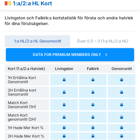
1:a/2:a HL Kort
Livingston och Falkirk:s kortstatistik för första och andra halvlek
för dina förutsägelser.
1:a HL/2:a HL Genomsnitt
Över 0.5 ~ 3 (1:a HL/2:a HL)
DATA FOR PREMIUM MEMBERS ONLY
Kort (1:a/2:a Halvlek)
Livingston
Falkirk
Genomsnitt
1H Erhållna Kort
Genomsnitt
2H Erhållna kort
Genomsnitt
Match Kort
Genomsnitt (1H)
Match Kort
genomsnitt (2H)
1H Hade Mer Kort %
2H Hade Mer Kort %