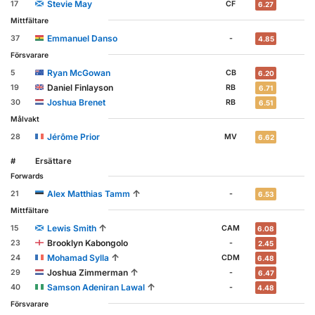
Stevie May
17
CF
6.27
Mittfältare
Emmanuel Danso
37
-
4.85
Försvarare
Ryan McGowan
5
CB
6.20
Daniel Finlayson
19
RB
6.71
Joshua Brenet
30
RB
6.51
Målvakt
Jérôme Prior
28
MV
6.62
#
Ersättare
Forwards
↑
Alex Matthias Tamm
21
-
6.53
Mittfältare
↑
Lewis Smith
15
CAM
6.08
Brooklyn Kabongolo
23
-
2.45
↑
Mohamad Sylla
24
CDM
6.48
↑
Joshua Zimmerman
29
-
6.47
↑
Samson Adeniran Lawal
40
-
4.48
Försvarare