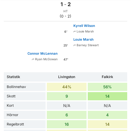
1
-
2
HT
(0 - 2)
Kyrell Wilson
Louie Marsh
6'
Louie Marsh
Barney Stewart
25'
Connor McLennan
Ryan McGowan
47'
Statistik
Livingston
Falkirk
Bollinnehav
44%
56%
Skott
9
14
Kort
N/A
N/A
Hörnor
6
4
Regelbrott
16
14