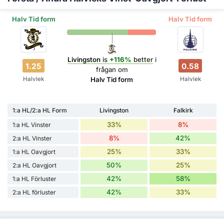
Halv Tid form
Halv Tid form
Livingston
is
+116%
better
i
1.25
0.58
frågan om
Halvlek
Halvlek
Halv Tid form
1:a HL/2:a HL Form
Livingston
Falkirk
33%
8%
1:a HL Vinster
8%
42%
2:a HL Vinster
25%
33%
1:a HL Oavgjort
50%
25%
2:a HL Oavgjort
42%
58%
1:a HL Förluster
42%
33%
2:a HL förluster