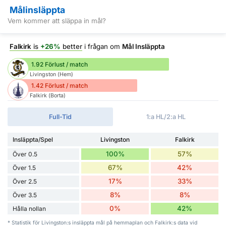
Målinsläppta
Vem kommer att släppa in mål?
Falkirk
is
+26%
better
i frågan om
Mål Insläppta
1.92 Förlust / match
Livingston (Hem)
1.42 Förlust / match
Falkirk (Borta)
Full-Tid
1:a HL/2:a HL
Insläppta/Spel
Livingston
Falkirk
100%
57%
Över 0.5
67%
42%
Över 1.5
17%
33%
Över 2.5
8%
8%
Över 3.5
0%
42%
Hålla nollan
* Statistik för Livingston:s insläppta mål på hemmaplan och Falkirk:s data vid