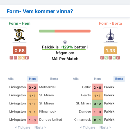
Form- Vem kommer vinna?
Form - Hem
Form - Borta
Falkirk
is
+129%
better
i
0.58
1.33
frågan om
F
F
O
O
F
F
V
F
V
F
Mål Per Match
Alla
Hem
Borta
Alla
Hem
Borta
Livingston
Motherwell
Celtic
Falkirk
0 - 2
2 - 0
Livingston
St. Mirren
Hearts
Falkirk
1 - 1
1 - 1
Livingston
St. Mirren
St. Mirren
Falkirk
1 - 1
0 - 2
Livingston
Kilmarnock
Dundee
Falkirk
1 - 1
1 - 0
Livingston
Dundee United
Kilmarnock
Falkirk
1 - 3
0 - 1
Tidigare
Nästa
Tidigare
Nästa