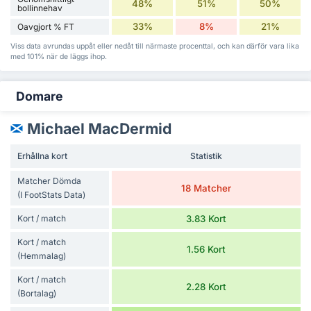
48%
51%
50%
bollinnehav
33%
8%
21%
Oavgjort % FT
Viss data avrundas uppåt eller nedåt till närmaste procenttal, och kan därför vara lika
med 101% när de läggs ihop.
Domare
Michael MacDermid
Erhållna kort
Statistik
Matcher Dömda
18 Matcher
(I FootStats Data)
Kort / match
3.83 Kort
Kort / match
1.56 Kort
(Hemmalag)
Kort / match
2.28 Kort
(Bortalag)