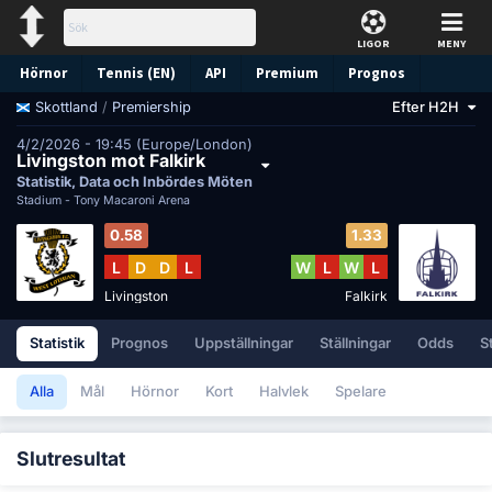
LIGOR
MENY
Hörnor
Tennis (EN)
API
Premium
Prognos
/
Premiership
Efter H2H
Skottland
4/2/2026 - 19:45 (Europe/London)
Livingston mot Falkirk
Statistik, Data och Inbördes Möten
Stadium -
Tony Macaroni Arena
0.58
1.33
L
D
D
L
W
L
W
L
Livingston
Falkirk
Statistik
Prognos
Uppställningar
Ställningar
Odds
S
Alla
Mål
Hörnor
Kort
Halvlek
Spelare
Slutresultat