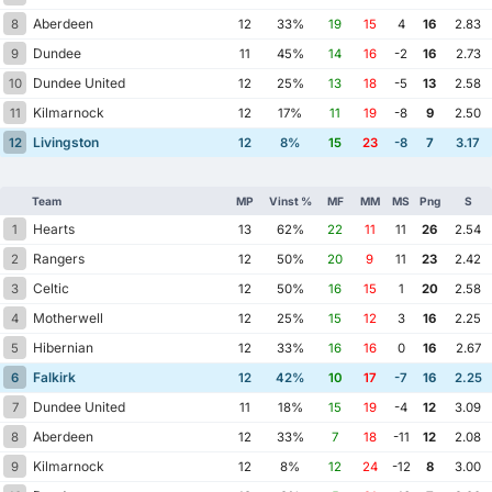
Aberdeen
8
12
33%
19
15
4
16
2.83
Dundee
9
11
45%
14
16
-2
16
2.73
Dundee United
10
12
25%
13
18
-5
13
2.58
Kilmarnock
11
12
17%
11
19
-8
9
2.50
Livingston
12
12
8%
15
23
-8
7
3.17
Team
MP
Vinst %
MF
MM
MS
Png
S
Hearts
1
13
62%
22
11
11
26
2.54
Rangers
2
12
50%
20
9
11
23
2.42
Celtic
3
12
50%
16
15
1
20
2.58
Motherwell
4
12
25%
15
12
3
16
2.25
Hibernian
5
12
33%
16
16
0
16
2.67
Falkirk
6
12
42%
10
17
-7
16
2.25
Dundee United
7
11
18%
15
19
-4
12
3.09
Aberdeen
8
12
33%
7
18
-11
12
2.08
Kilmarnock
9
12
8%
12
24
-12
8
3.00