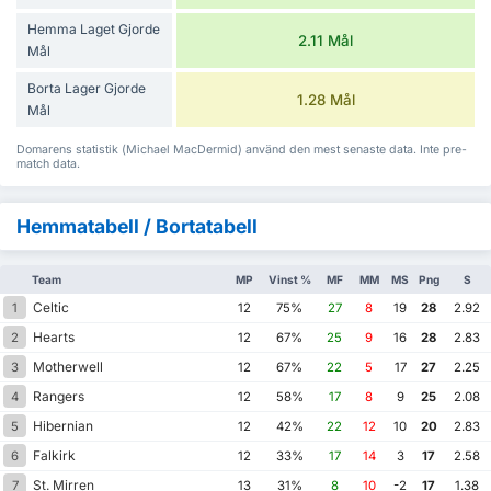
Hemma Laget Gjorde
2.11 Mål
Mål
Borta Lager Gjorde
1.28 Mål
Mål
Domarens statistik (Michael MacDermid) använd den mest senaste data. Inte pre-
match data.
Hemmatabell / Bortatabell
Team
MP
Vinst %
MF
MM
MS
Png
S
Celtic
1
12
75%
27
8
19
28
2.92
Hearts
2
12
67%
25
9
16
28
2.83
Motherwell
3
12
67%
22
5
17
27
2.25
Rangers
4
12
58%
17
8
9
25
2.08
Hibernian
5
12
42%
22
12
10
20
2.83
Falkirk
6
12
33%
17
14
3
17
2.58
St. Mirren
7
13
31%
8
10
-2
17
1.38