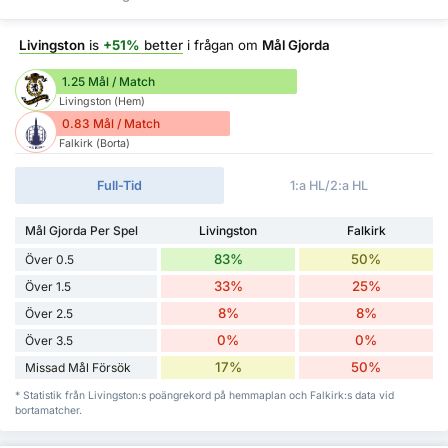
Livingston
is
+51%
better
i frågan om
Mål Gjorda
1.25 Mål / Match
Livingston (Hem)
0.83 Mål / Match
Falkirk (Borta)
Full-Tid
1:a HL/2:a HL
Mål Gjorda Per Spel
Livingston
Falkirk
83%
50%
Över 0.5
33%
25%
Över 1.5
8%
8%
Över 2.5
0%
0%
Över 3.5
17%
50%
Missad Mål Försök
* Statistik från Livingston:s poängrekord på hemmaplan och Falkirk:s data vid
bortamatcher.