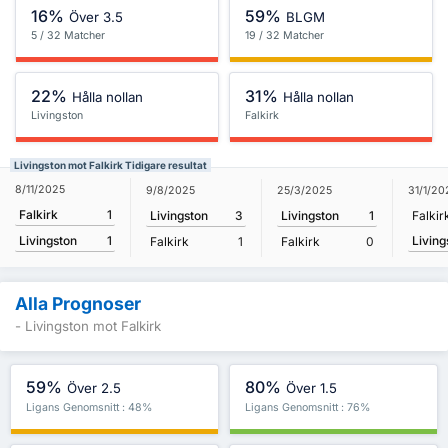
16%
59%
Över 3.5
BLGM
5 / 32 Matcher
19 / 32 Matcher
22%
31%
Hålla nollan
Hålla nollan
Livingston
Falkirk
Livingston mot Falkirk Tidigare resultat
8/11/2025
9/8/2025
25/3/2025
31/1/20
Falkirk
1
Livingston
3
Livingston
1
Falkir
Living
Livingston
1
Falkirk
1
Falkirk
0
Alla Prognoser
- Livingston mot Falkirk
59%
80%
Över 2.5
Över 1.5
Ligans Genomsnitt : 48%
Ligans Genomsnitt : 76%