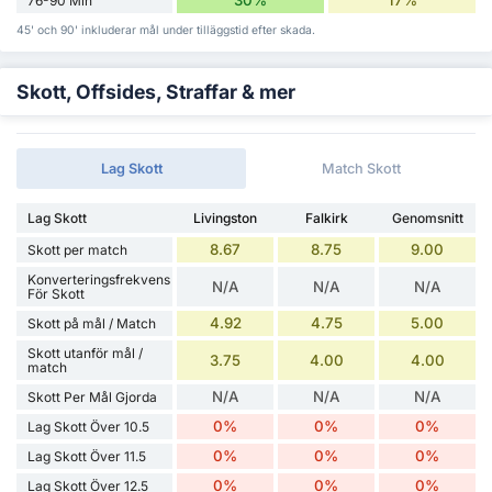
30%
17%
76-90 Min'
45' och 90' inkluderar mål under tilläggstid efter skada.
Skott, Offsides, Straffar & mer
Lag Skott
Match Skott
Lag Skott
Livingston
Falkirk
Genomsnitt
8.67
8.75
9.00
Skott per match
Konverteringsfrekvens
N/A
N/A
N/A
För Skott
4.92
4.75
5.00
Skott på mål / Match
Skott utanför mål /
3.75
4.00
4.00
match
N/A
N/A
N/A
Skott Per Mål Gjorda
0%
0%
0%
Lag Skott Över 10.5
0%
0%
0%
Lag Skott Över 11.5
0%
0%
0%
Lag Skott Över 12.5