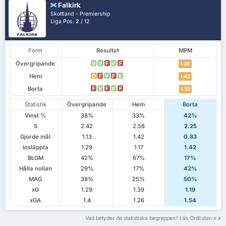
Falkirk
Skottland - Premiership
Liga Pos.
2
/ 12
Form
Resultat
MPM
Övergripande
V
V
F
V
F
1.38
Hem
O
F
V
F
V
1.42
Borta
F
V
F
V
F
1.33
Statistik
Övergripande
Hem
Borta
Vinst %
38%
33%
42%
S
2.42
2.58
2.25
Gjorde mål
1.13
1.42
0.83
Insläppta
1.29
1.17
1.42
BLGM
42%
67%
17%
Hålla nollan
29%
17%
42%
MAG
38%
25%
50%
xG
1.29
1.39
1.19
xGA
1.4
1.26
1.54
Vad betyder de statistiska begreppen? Läs Ordlistan