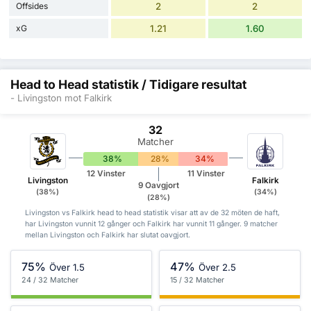
Offsides
2
2
xG
1.21
1.60
Head to Head statistik / Tidigare resultat
- Livingston mot Falkirk
32
Matcher
38%
28%
34%
12 Vinster
11 Vinster
Livingston
Falkirk
9 Oavgjort
(38%)
(34%)
(28%)
Livingston vs Falkirk head to head statistik visar att av de 32 möten de haft,
har Livingston vunnit 12 gånger och Falkirk har vunnit 11 gånger. 9 matcher
mellan Livingston och Falkirk har slutat oavgjort.
75%
47%
Över 1.5
Över 2.5
24 / 32 Matcher
15 / 32 Matcher