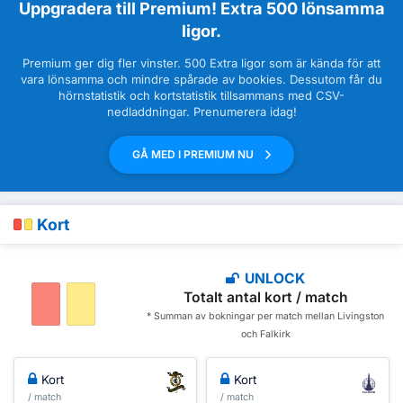
Uppgradera till Premium! Extra 500 lönsamma
ligor.
Premium ger dig fler vinster. 500 Extra ligor som är kända för att
vara lönsamma och mindre spårade av bookies. Dessutom får du
hörnstatistik och kortstatistik tillsammans med CSV-
nedladdningar. Prenumerera idag!
GÅ MED I PREMIUM NU
Kort
UNLOCK
Totalt antal kort / match
* Summan av bokningar per match mellan Livingston
och Falkirk
Kort
Kort
/ match
/ match