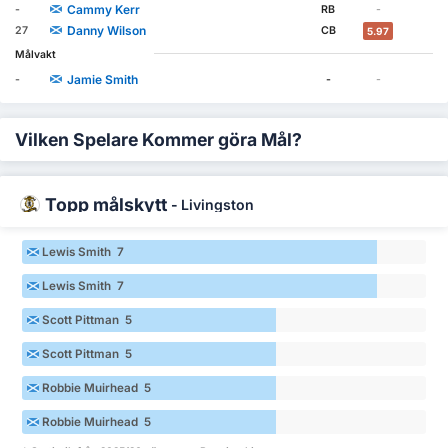
Cammy Kerr
-
RB
-
Danny Wilson
27
CB
5.97
Målvakt
Jamie Smith
-
-
-
Vilken Spelare Kommer göra Mål?
Topp målskytt
-
Livingston
Lewis Smith 7
Lewis Smith 7
Scott Pittman 5
Scott Pittman 5
Robbie Muirhead 5
Robbie Muirhead 5