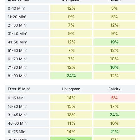
12%
5%
0-10 Min'
9%
5%
11-20 Min'
7%
12%
21-30 Min'
9%
9%
31-40 Min'
12%
19%
41-50 Min'
7%
12%
51-60 Min'
7%
10%
61-70 Min'
12%
16%
71-80 Min'
24%
12%
81-90 Min'
Efter 15 Min'
Livingston
Falkirk
14%
5%
0-15 Min'
15%
17%
16-30 Min'
18%
24%
31-45 Min'
11%
16%
46-60 Min'
14%
21%
61-75 Min'