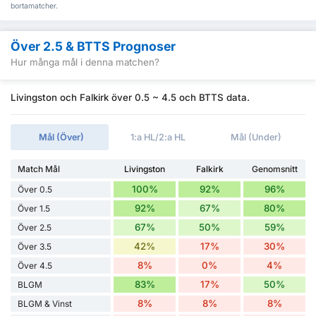
bortamatcher.
Över 2.5 & BTTS Prognoser
Hur många mål i denna matchen?
Livingston och Falkirk över 0.5 ~ 4.5 och BTTS data.
Mål (Över)
1:a HL/2:a HL
Mål (Under)
Match Mål
Livingston
Falkirk
Genomsnitt
100%
92%
96%
Över 0.5
92%
67%
80%
Över 1.5
67%
50%
59%
Över 2.5
42%
17%
30%
Över 3.5
8%
0%
4%
Över 4.5
83%
17%
50%
BLGM
8%
8%
8%
BLGM & Vinst