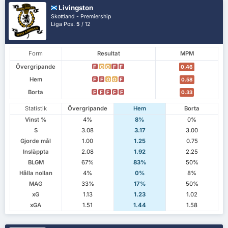
Livingston
Skottland - Premiership
Liga Pos.
5
/ 12
Form
Resultat
MPM
Övergripande
F
O
O
F
F
0.46
Hem
F
F
O
O
F
0.58
Borta
F
F
F
F
F
0.33
Statistik
Övergripande
Hem
Borta
Vinst %
4%
8%
0%
S
3.08
3.17
3.00
Gjorde mål
1.00
1.25
0.75
Insläppta
2.08
1.92
2.25
BLGM
67%
83%
50%
Hålla nollan
4%
0%
8%
MAG
33%
17%
50%
xG
1.13
1.23
1.02
xGA
1.51
1.44
1.58