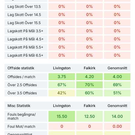
0%
0%
0%
Lag Skott Över 13.5
0%
0%
0%
Lag Skott Över 14.5
0%
0%
0%
Lag Skott Över 15.5
0%
0%
0%
Lagskott På Mål 3.5+
0%
0%
0%
Lagskott På Mål 4.5+
0%
0%
0%
Lagskott På Mål 5.5+
0%
0%
0%
Lagskott På Mål 6.5+
Offside statistik
Livingston
Falkirk
Genomsnitt
3.75
4.20
4.00
Offsides / match
67%
70%
69%
Över 2.5 Offsides
42%
60%
51%
Över 3.5 Offsides
Misc Statistik
Livingston
Falkirk
Genomsnitt
Fouls begångna/
15.50
12.50
14.00
match
0
0
0.00
Foul Mot/ match
Genomsnittligt