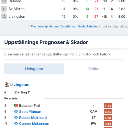
Dundee
10
13
8%
5
21
-16
7
2.00
St. Mirren
11
11
9%
10
21
-11
6
2.82
Livingston
12
12
0%
9
27
-18
4
3.00
*
Premiership Hemma Tabellet och Borta Tabeller
är också tillgängliga.
Uppställnings Prognoser & Skador
Visar den senast använda uppställningen för Livingston och Falkirk.
Livingston
Falkirk
Livingston
#
Starting 11
Forwards
Babacar Fati
3
-
6.44
Scott Pittman
8
CAM
6.42
Robbie Muirhead
9
ST
5.30
Connor McLennan
11
RW
5.51