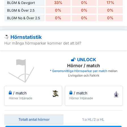
33%
0%
17%
BLGM & Oavgjort
0%
0%
0%
BLGM & Över 2.5
0%
0%
0%
BLGM No & Över 2.5
Hörnstatistik
Hur många hörnsparkar kommer det att bli?
UNLOCK
Hörnor / match
* Genomsnittliga Hörnsparkar per match
mellan
Livingston och Falkirk
/ match
/ match
Hörnor Intjänade
Hörnor Intjänade
Totalt antal hörnor
1:a HL/2:a HL