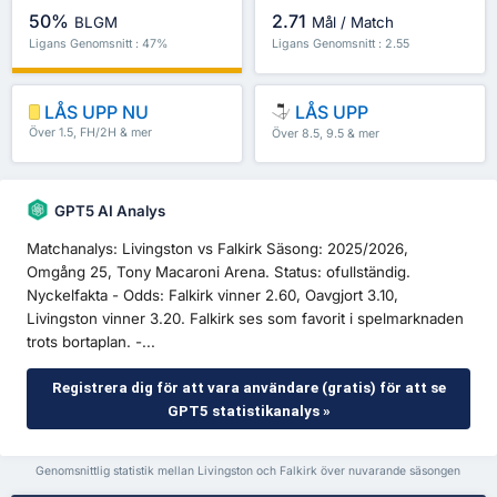
50%
2.71
BLGM
Mål / Match
Ligans Genomsnitt : 47%
Ligans Genomsnitt : 2.55
LÅS UPP NU
LÅS UPP
Över 1.5, FH/2H & mer
Över 8.5, 9.5 & mer
GPT5 AI Analys
Matchanalys: Livingston vs Falkirk Säsong: 2025/2026,
Omgång 25, Tony Macaroni Arena. Status: ofullständig.
Nyckelfakta - Odds: Falkirk vinner 2.60, Oavgjort 3.10,
Livingston vinner 3.20. Falkirk ses som favorit i spelmarknaden
trots bortaplan. -...
Registrera dig för att vara användare (gratis) för att se
GPT5 statistikanalys »
Genomsnittlig statistik mellan Livingston och Falkirk över nuvarande säsongen