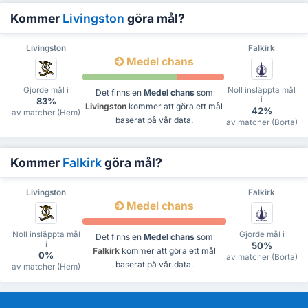
Kommer
Livingston
göra mål?
Livingston
Falkirk
Medel chans
Gjorde mål i
Noll insläppta mål
Det finns en
Medel chans
som
i
83%
Livingston
kommer att göra ett mål
42%
av matcher (Hem)
baserat på vår data.
av matcher (Borta)
Kommer
Falkirk
göra mål?
Livingston
Falkirk
Medel chans
Noll insläppta mål
Gjorde mål i
Det finns en
Medel chans
som
i
50%
Falkirk
kommer att göra ett mål
0%
av matcher (Borta)
baserat på vår data.
av matcher (Hem)