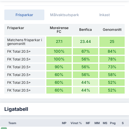
Frisparkar
Målvaktsutspark
Inkast
Frisparkar
Moreirense
Benfica
Genomsnitt
FC
Matchens frisparkar i
27.1
23.44
25
genomsnitt
100%
67%
84%
FK Total 20.5+
100%
56%
78%
FK Total 20.5+
90%
56%
73%
FK Total 20.5+
60%
56%
58%
FK Total 20.5+
60%
44%
52%
FK Total 20.5+
60%
44%
52%
FK Total 20.5+
Ligatabell
Team
MP
Vinst %
MF
MM
MS
Png
S