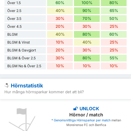
60%
100%
80%
Över 1.5
40%
90%
65%
Över 2.5
30%
70%
50%
Över 3.5
20%
30%
25%
Över 4.5
40%
80%
60%
BLGM
10%
40%
25%
BLGM & Vinst
20%
30%
25%
BLGM & Oavgjort
30%
80%
55%
BLGM & Över 2.5
10%
10%
10%
BLGM No & Över 2.5
Hörnstatistik
Hur många hörnsparkar kommer det att bli?
UNLOCK
Hörnor / match
* Genomsnittliga Hörnsparkar per match
mellan
Moreirense FC och Benfica