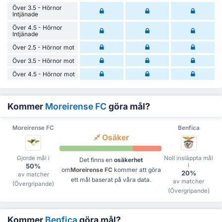
Över 3.5 - Hörnor
Intjänade
Över 4.5 - Hörnor
Intjänade
Över 2.5 - Hörnor mot
Över 3.5 - Hörnor mot
Över 4.5 - Hörnor mot
Kommer
Moreirense FC
göra mål?
Moreirense FC
Benfica
Osäker
Gjorde mål i
Noll insläppta mål
Det finns en
osäkerhet
i
50%
om
Moreirense FC
kommer att göra
20%
av matcher
ett mål baserat på våra data.
av matcher
(Övergripande)
(Övergripande)
Kommer
Benfica
göra mål?