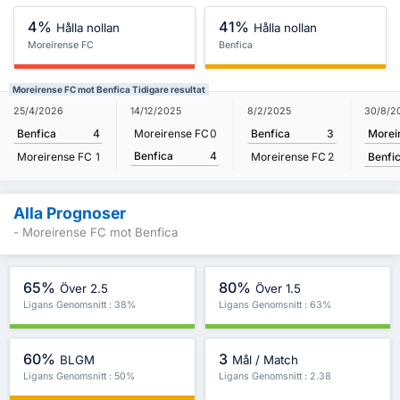
4%
41%
Hålla nollan
Hålla nollan
Moreirense FC
Benfica
Moreirense FC mot Benfica Tidigare resultat
30/8/2
25/4/2026
14/12/2025
8/2/2025
Morei
Benfica
4
Moreirense FC
0
Benfica
3
Benfica
4
Benfi
Moreirense FC
1
Moreirense FC
2
Alla Prognoser
- Moreirense FC mot Benfica
65%
80%
Över 2.5
Över 1.5
Ligans Genomsnitt : 38%
Ligans Genomsnitt : 63%
60%
3
BLGM
Mål / Match
Ligans Genomsnitt : 50%
Ligans Genomsnitt : 2.38