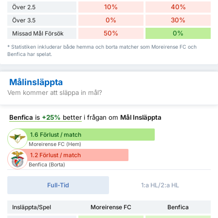
10%
40%
Över 2.5
0%
30%
Över 3.5
50%
0%
Missad Mål Försök
* Statistiken inkluderar både hemma och borta matcher som Moreirense FC och
Benfica har spelat.
Målinsläppta
Vem kommer att släppa in mål?
Benfica
is
+25%
better
i frågan om
Mål Insläppta
1.6 Förlust / match
Moreirense FC (Hem)
1.2 Förlust / match
Benfica (Borta)
Full-Tid
1:a HL/2:a HL
Insläppta/Spel
Moreirense FC
Benfica