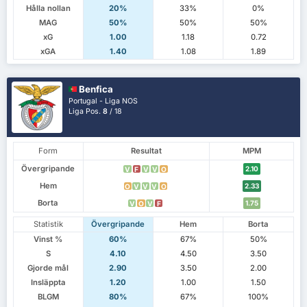
Hålla nollan
20%
33%
0%
MAG
50%
50%
50%
xG
1.00
1.18
0.72
xGA
1.40
1.08
1.89
Benfica
Portugal - Liga NOS
Liga Pos.
8
/ 18
Form
Resultat
MPM
Övergripande
2.10
V
F
V
V
O
Hem
2.33
O
V
V
V
O
Borta
1.75
V
O
V
F
Statistik
Övergripande
Hem
Borta
Vinst %
60%
67%
50%
S
4.10
4.50
3.50
Gjorde mål
2.90
3.50
2.00
Insläppta
1.20
1.00
1.50
BLGM
80%
67%
100%