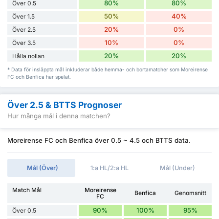
80%
80%
Över 0.5
50%
40%
Över 1.5
20%
0%
Över 2.5
10%
0%
Över 3.5
20%
20%
Hålla nollan
* Data för insläppta mål inkluderar både hemma- och bortamatcher som Moreirense
FC och Benfica har spelat.
Över 2.5 & BTTS Prognoser
Hur många mål i denna matchen?
Moreirense FC och Benfica över 0.5 ~ 4.5 och BTTS data.
Mål (Över)
1:a HL/2:a HL
Mål (Under)
Match Mål
Moreirense
Benfica
Genomsnitt
FC
90%
100%
95%
Över 0.5