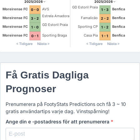
2025/2026
2025/2026
GD Estoril Praia
Moreirense FC
AVS
Benfica
0 - 0
1 - 3
Estrela Amadora
Moreirense FC
Famalicão
Benfica
3 - 2
2 - 2
GD Estoril Praia
Moreirense FC
Sporting CP
Benfica
1 - 0
1 - 2
Moreirense FC
Sporting Braga
Casa Pia
Benfica
0 - 1
1 - 1
Tidigare
Nästa
Tidigare
Nästa
Få Gratis Dagliga
Prognoser
Prenumerera på FootyStats Predictions och få 3 ~ 10
gratis användartips varje dag. Vinstspårning!
Ange din e -postadress för att prenumerera
*