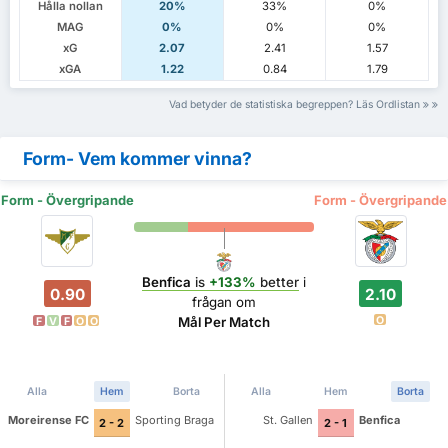
Hålla nollan
20%
33%
0%
MAG
0%
0%
0%
xG
2.07
2.41
1.57
xGA
1.22
0.84
1.79
Vad betyder de statistiska begreppen? Läs Ordlistan
Form- Vem kommer vinna?
Form - Övergripande
Form - Övergripande
Benfica
is
+133%
better
i
0.90
2.10
frågan om
O
Mål Per Match
F
V
F
O
O
Alla
Hem
Borta
Alla
Hem
Borta
Moreirense FC
Sporting Braga
St. Gallen
Benfica
2 - 2
2 - 1