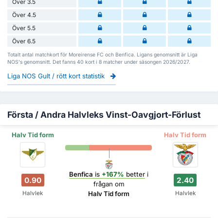
Över 3.5
Över 4.5
Över 5.5
Över 6.5
Totalt antal matchkort för Moreirense FC och Benfica. Ligans genomsnitt är Liga
NOS's genomsnitt. Det fanns 40 kort i 8 matcher under säsongen 2026/2027.
Liga NOS Gult / rött kort statistik
Första / Andra Halvleks Vinst-Oavgjort-Förlust
Halv Tid form
Halv Tid form
Benfica
is
+167%
better
i
0.90
2.40
frågan om
Halvlek
Halvlek
Halv Tid form