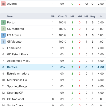
Alverca
18
1
0%
0
2
-2
0
2.00
Team
MP
Vinst %
MF
MM
MS
Png
S
Porto
1
1
100%
2
0
2
3
2.00
CS Marítimo
2
1
100%
1
0
1
3
1.00
FC Arouca
3
1
100%
1
0
1
3
1.00
Gil Vicente
4
1
100%
1
0
1
3
1.00
Famalicão
5
1
0%
1
1
0
1
2.00
GD Estoril Praia
6
1
0%
1
1
0
1
2.00
Academico Viseu
7
1
0%
2
2
0
1
4.00
Benfica
8
1
0%
2
2
0
1
4.00
Estrela Amadora
9
1
0%
2
2
0
1
4.00
Moreirense FC
10
1
0%
2
2
0
1
4.00
Sporting Braga
11
1
0%
2
2
0
1
4.00
Sporting CP
12
1
0%
2
2
0
1
4.00
CD Nacional
13
0
0%
0
0
0
0
0
Santa Clara
14
0
0%
0
0
0
0
0