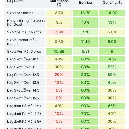
Lag Skott
Moreirense
Benfica
Genomsnitt
FC
8.70
18.30
14.00
Skott per match
Konverteringsfrekvens
9%
16%
13%
För Skott
2.90
7.20
5.00
Skott på mål / Match
Skott utanför mål /
5.80
11.10
8.00
match
10.88
6.31
9
Skott Per Mål Gjorda
40%
80%
60%
Lag Skott Över 10.5
30%
80%
55%
Lag Skott Över 11.5
20%
80%
50%
Lag Skott Över 12.5
10%
80%
45%
Lag Skott Över 13.5
0%
60%
30%
Lag Skott Över 14.5
0%
60%
30%
Lag Skott Över 15.5
40%
90%
65%
Lagskott På Mål 3.5+
10%
70%
40%
Lagskott På Mål 4.5+
0%
60%
30%
Lagskott På Mål 5.5+
0%
60%
30%