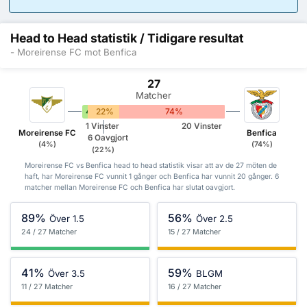
Head to Head statistik / Tidigare resultat
- Moreirense FC mot Benfica
27
Matcher
4%
22%
74%
1 Vinster
20 Vinster
Moreirense FC
Benfica
6 Oavgjort
(4%)
(74%)
(22%)
Moreirense FC vs Benfica head to head statistik visar att av de 27 möten de
haft, har Moreirense FC vunnit 1 gånger och Benfica har vunnit 20 gånger. 6
matcher mellan Moreirense FC och Benfica har slutat oavgjort.
89%
56%
Över 1.5
Över 2.5
24 / 27 Matcher
15 / 27 Matcher
41%
59%
Över 3.5
BLGM
11 / 27 Matcher
16 / 27 Matcher