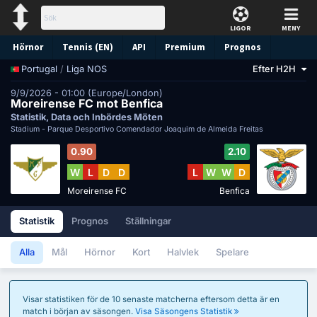
LIGOR
MENY
Hörnor
Tennis (EN)
API
Premium
Prognos
/
Liga NOS
Efter H2H
Portugal
9/9/2026 - 01:00 (Europe/London)
Moreirense FC mot Benfica
Statistik, Data och Inbördes Möten
Stadium -
Parque Desportivo Comendador Joaquim de Almeida Freitas
0.90
2.10
W
L
D
D
L
W
W
D
Moreirense FC
Benfica
Statistik
Prognos
Ställningar
Alla
Mål
Hörnor
Kort
Halvlek
Spelare
Visar statistiken för de 10 senaste matcherna eftersom detta är en
match i början av säsongen.
Visa Säsongens Statistik