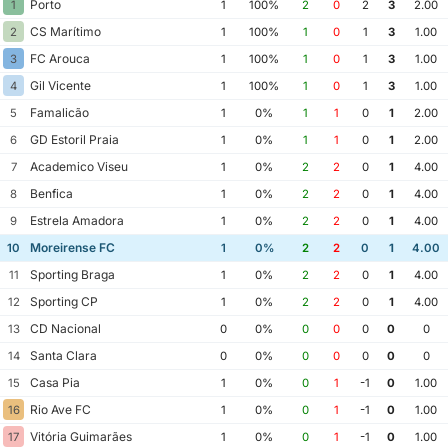
Porto
1
1
100%
2
0
2
3
2.00
CS Marítimo
2
1
100%
1
0
1
3
1.00
FC Arouca
3
1
100%
1
0
1
3
1.00
Gil Vicente
4
1
100%
1
0
1
3
1.00
Famalicão
5
1
0%
1
1
0
1
2.00
GD Estoril Praia
6
1
0%
1
1
0
1
2.00
Academico Viseu
7
1
0%
2
2
0
1
4.00
Benfica
8
1
0%
2
2
0
1
4.00
Estrela Amadora
9
1
0%
2
2
0
1
4.00
Moreirense FC
10
1
0%
2
2
0
1
4.00
Sporting Braga
11
1
0%
2
2
0
1
4.00
Sporting CP
12
1
0%
2
2
0
1
4.00
CD Nacional
13
0
0%
0
0
0
0
0
Santa Clara
14
0
0%
0
0
0
0
0
Casa Pia
15
1
0%
0
1
-1
0
1.00
Rio Ave FC
16
1
0%
0
1
-1
0
1.00
Vitória Guimarães
17
1
0%
0
1
-1
0
1.00