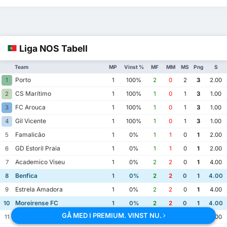
Liga NOS Tabell
Team
MP
Vinst %
MF
MM
MS
Png
S
Porto
1
1
100%
2
0
2
3
2.00
CS Marítimo
2
1
100%
1
0
1
3
1.00
FC Arouca
3
1
100%
1
0
1
3
1.00
Gil Vicente
4
1
100%
1
0
1
3
1.00
Famalicão
5
1
0%
1
1
0
1
2.00
GD Estoril Praia
6
1
0%
1
1
0
1
2.00
Academico Viseu
7
1
0%
2
2
0
1
4.00
Benfica
8
1
0%
2
2
0
1
4.00
Estrela Amadora
9
1
0%
2
2
0
1
4.00
Moreirense FC
10
1
0%
2
2
0
1
4.00
GÅ MED I PREMIUM. VINST NU.
Sporting Braga
11
1
0%
2
2
0
1
4.00