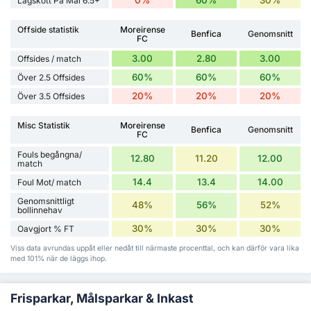
Lagskott På Mål 6.5+
Offside statistik
Moreirense
Benfica
Genomsnitt
FC
3.00
2.80
3.00
Offsides / match
60%
60%
60%
Över 2.5 Offsides
20%
20%
20%
Över 3.5 Offsides
Misc Statistik
Moreirense
Benfica
Genomsnitt
FC
Fouls begångna/
12.80
11.20
12.00
match
14.4
13.4
14.00
Foul Mot/ match
Genomsnittligt
48%
56%
52%
bollinnehav
30%
30%
30%
Oavgjort % FT
Viss data avrundas uppåt eller nedåt till närmaste procenttal, och kan därför vara lika
med 101% när de läggs ihop.
Frisparkar, Målsparkar & Inkast