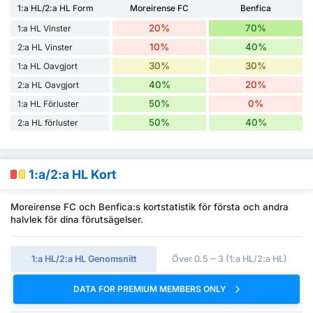
1:a HL/2:a HL Form
Moreirense FC
Benfica
20%
70%
1:a HL Vinster
10%
40%
2:a HL Vinster
30%
30%
1:a HL Oavgjort
40%
20%
2:a HL Oavgjort
50%
0%
1:a HL Förluster
50%
40%
2:a HL förluster
1:a/2:a HL Kort
Moreirense FC och Benfica:s kortstatistik för första och andra
halvlek för dina förutsägelser.
1:a HL/2:a HL Genomsnitt
Över 0.5 ~ 3 (1:a HL/2:a HL)
DATA FOR PREMIUM MEMBERS ONLY