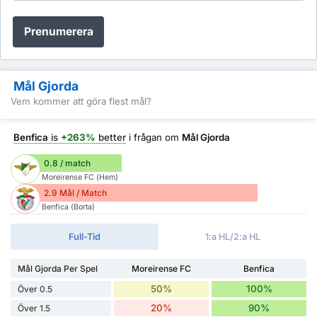
Prenumerera
Mål Gjorda
Vem kommer att göra flest mål?
Benfica
is
+263%
better
i frågan om
Mål Gjorda
0.8 / match
Moreirense FC (Hem)
2.9 Mål / Match
Benfica (Borta)
Full-Tid
1:a HL/2:a HL
Mål Gjorda Per Spel
Moreirense FC
Benfica
50%
100%
Över 0.5
20%
90%
Över 1.5