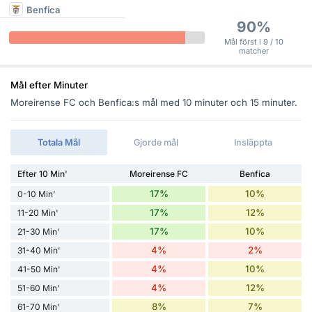
Benfica
90%
Mål först i 9 / 10
matcher
Mål efter Minuter
Moreirense FC och Benfica:s mål med 10 minuter och 15 minuter.
Totala Mål
Gjorde mål
Insläppta
Efter 10 Min'
Moreirense FC
Benfica
17%
10%
0-10 Min'
17%
12%
11-20 Min'
17%
10%
21-30 Min'
4%
2%
31-40 Min'
4%
10%
41-50 Min'
4%
12%
51-60 Min'
8%
7%
61-70 Min'