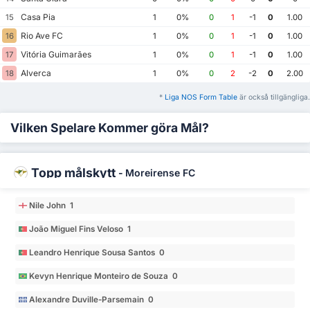
Casa Pia
15
1
0%
0
1
-1
0
1.00
Rio Ave FC
16
1
0%
0
1
-1
0
1.00
Vitória Guimarães
17
1
0%
0
1
-1
0
1.00
Alverca
18
1
0%
0
2
-2
0
2.00
*
Liga NOS Form Table
är också tillgängliga.
Vilken Spelare Kommer göra Mål?
Topp målskytt
-
Moreirense FC
Nile John 1
João Miguel Fins Veloso 1
Leandro Henrique Sousa Santos 0
Kevyn Henrique Monteiro de Souza 0
Alexandre Duville-Parsemain 0