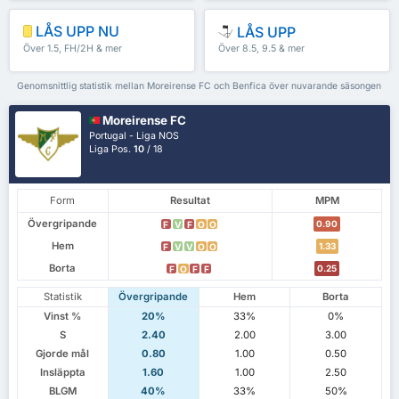
LÅS UPP NU
LÅS UPP
Över 1.5, FH/2H & mer
Över 8.5, 9.5 & mer
Genomsnittlig statistik mellan Moreirense FC och Benfica över nuvarande säsongen
Moreirense FC
Portugal - Liga NOS
Liga Pos.
10
/ 18
Form
Resultat
MPM
Övergripande
0.90
F
V
F
O
O
Hem
1.33
F
V
V
O
O
Borta
0.25
F
O
F
F
Statistik
Övergripande
Hem
Borta
Vinst %
20%
33%
0%
S
2.40
2.00
3.00
Gjorde mål
0.80
1.00
0.50
Insläppta
1.60
1.00
2.50
BLGM
40%
33%
50%