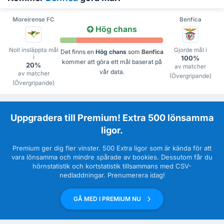
Moreirense FC
Benfica
Hög chans
Noll insläppta mål
Gjorde mål i
Det finns en
Hög chans
som
Benfica
i
100%
kommer att göra ett mål baserat på
20%
av matcher
vår data.
av matcher
(Övergripande)
(Övergripande)
Uppgradera till Premium! Extra 500 lönsamma
ligor.
Premium ger dig fler vinster. 500 Extra ligor som är kända för att
vara lönsamma och mindre spårade av bookies. Dessutom får du
hörnstatistik och kortstatistik tillsammans med CSV-
nedladdningar. Prenumerera idag!
GÅ MED I PREMIUM NU