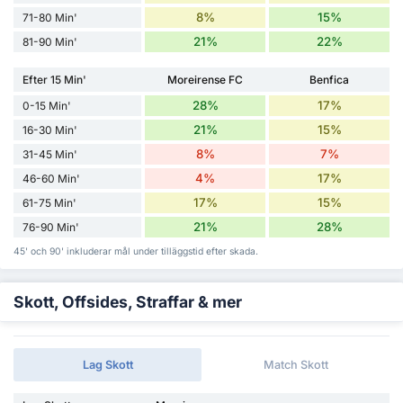
8%
15%
71-80 Min'
21%
22%
81-90 Min'
Efter 15 Min'
Moreirense FC
Benfica
28%
17%
0-15 Min'
21%
15%
16-30 Min'
8%
7%
31-45 Min'
4%
17%
46-60 Min'
17%
15%
61-75 Min'
21%
28%
76-90 Min'
45' och 90' inkluderar mål under tilläggstid efter skada.
Skott, Offsides, Straffar & mer
Lag Skott
Match Skott