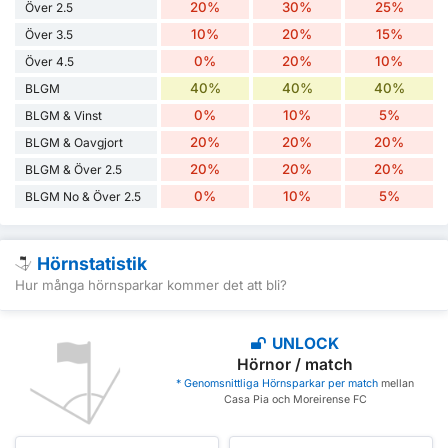
20%
30%
25%
Över 2.5
10%
20%
15%
Över 3.5
0%
20%
10%
Över 4.5
40%
40%
40%
BLGM
0%
10%
5%
BLGM & Vinst
20%
20%
20%
BLGM & Oavgjort
20%
20%
20%
BLGM & Över 2.5
0%
10%
5%
BLGM No & Över 2.5
Hörnstatistik
Hur många hörnsparkar kommer det att bli?
UNLOCK
Hörnor / match
* Genomsnittliga Hörnsparkar per match
mellan
Casa Pia och Moreirense FC