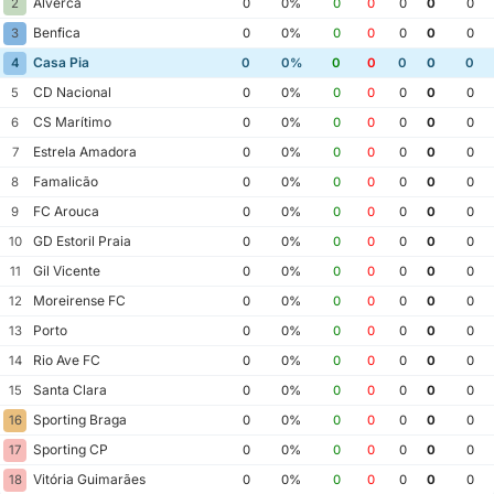
Alverca
2
0
0%
0
0
0
0
0
Benfica
3
0
0%
0
0
0
0
0
Casa Pia
4
0
0%
0
0
0
0
0
CD Nacional
5
0
0%
0
0
0
0
0
CS Marítimo
6
0
0%
0
0
0
0
0
Estrela Amadora
7
0
0%
0
0
0
0
0
Famalicão
8
0
0%
0
0
0
0
0
FC Arouca
9
0
0%
0
0
0
0
0
GD Estoril Praia
10
0
0%
0
0
0
0
0
Gil Vicente
11
0
0%
0
0
0
0
0
Moreirense FC
12
0
0%
0
0
0
0
0
Porto
13
0
0%
0
0
0
0
0
Rio Ave FC
14
0
0%
0
0
0
0
0
Santa Clara
15
0
0%
0
0
0
0
0
Sporting Braga
16
0
0%
0
0
0
0
0
Sporting CP
17
0
0%
0
0
0
0
0
Vitória Guimarães
18
0
0%
0
0
0
0
0