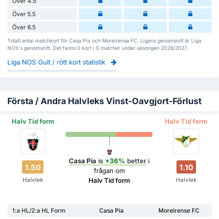
Över 4.5
Över 5.5
Över 6.5
Totalt antal matchkort för Casa Pia och Moreirense FC. Ligans genomsnitt är Liga
NOS's genomsnitt. Det fanns 0 kort i 0 matcher under säsongen 2026/2027.
Liga NOS Gult / rött kort statistik
Första / Andra Halvleks Vinst-Oavgjort-Förlust
Halv Tid form
Halv Tid form
Casa Pia
is
+36%
better
i
1.50
1.10
frågan om
Halvlek
Halvlek
Halv Tid form
1:a HL/2:a HL Form
Casa Pia
Moreirense FC