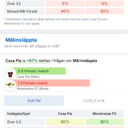
0%
0%
Över 3.5
40%
50%
Missad Mål Försök
* Statistiken inkluderar både hemma och borta matcher som Casa Pia och
Moreirense FC har spelat.
Målinsläppta
Vem kommer att släppa in mål?
Casa Pia
is
+67%
better
i frågan om
Mål Insläppta
0.9 Förlust / match
Casa Pia (Hem)
1.5 Förlust / match
Moreirense FC (Borta)
Full-Tid
1:a HL/2:a HL
Insläppta/Spel
Casa Pia
Moreirense FC
60%
80%
Över 0.5