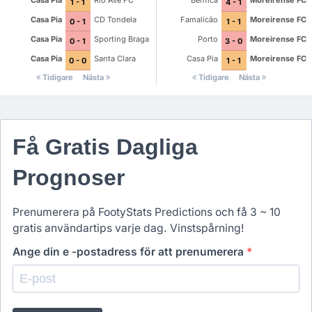
Casa Pia
Rio Ave FC
Benfica
Moreirense FC
1 - 1
4 - 1
Casa Pia
CD Tondela
Famalicão
Moreirense FC
0 - 1
1 - 1
Casa Pia
Sporting Braga
Porto
Moreirense FC
0 - 1
3 - 0
Casa Pia
Santa Clara
Casa Pia
Moreirense FC
0 - 0
1 - 1
Tidigare
Nästa
Tidigare
Nästa
Få Gratis Dagliga
Prognoser
Prenumerera på FootyStats Predictions och få 3 ~ 10
gratis användartips varje dag. Vinstspårning!
Ange din e -postadress för att prenumerera
*