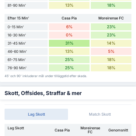
13%
18%
81-90 Min'
Efter 15 Min'
Casa Pia
Moreirense FC
6%
23%
0-15 Min'
0%
23%
16-30 Min'
31%
14%
31-45 Min'
13%
5%
46-60 Min'
25%
18%
61-75 Min'
25%
18%
76-90 Min'
45' och 90' inkluderar mål under tilläggstid efter skada.
Skott, Offsides, Straffar & mer
Lag Skott
Match Skott
Lag Skott
Moreirense
Casa Pia
Genomsnitt
FC