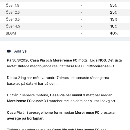
-
55
Över 1.5
%
-
25
Över 2.5
%
-
15
Över 3.5
%
-
10
Över 4.5
%
-
40
BLGM
%
Analys
På 30/8/2026
Casa Pia
och
Moreirense FC
mötts i
Liga NOS
. Det sista
mötet slutade med följande resultat:
Casa Pia 0 - 1 Moreirense FC.
Dessa 2 lag har mött varandra
7 times
i de senaste säsongerna
baserad på data vi har på dem.
Utifrån 7 senaste mötena,
Casa Pia har vunnit 3 matcher
medan
Moreirense FC vunnit 3
.1 matcher mellan dem har slutat i oavgjort.
Casa Pia
är i
average home form
medan
Moreirense FC
presterar
average på bortaplan
.
Tidigare matcherna mellan
Casa Pia
och
Moreirense FC
har i