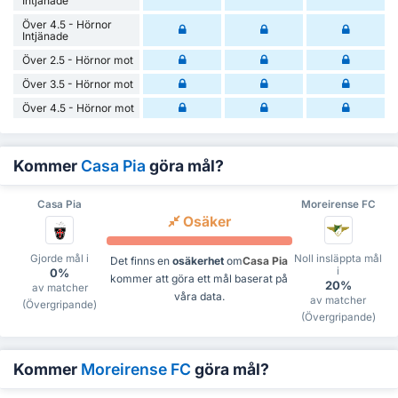
Intjänade
Över 4.5 - Hörnor
Intjänade
Över 2.5 - Hörnor mot
Över 3.5 - Hörnor mot
Över 4.5 - Hörnor mot
Kommer
Casa Pia
göra mål?
Casa Pia
Moreirense FC
Osäker
Gjorde mål i
Noll insläppta mål
Det finns en
osäkerhet
om
Casa Pia
i
0%
kommer att göra ett mål baserat på
20%
av matcher
våra data.
av matcher
(Övergripande)
(Övergripande)
Kommer
Moreirense FC
göra mål?