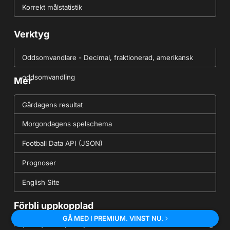
Korrekt målstatistik
Verktyg
Oddsomvandlare - Decimal, fraktionerad, amerikansk
oddsomvandling
Mer
Gårdagens resultat
Morgondagens spelschema
Football Data API (JSON)
Prognoser
English Site
Förbli uppkopplad
GÅ MED I PREMIUM. VINST NU.
Följ FootyStats på följande kanaler för att se till att du aldrig