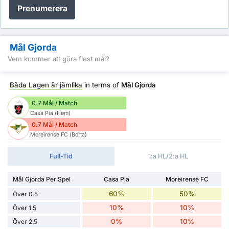
Prenumerera
Mål Gjorda
Vem kommer att göra flest mål?
Båda Lagen är jämlika
in terms of
Mål Gjorda
0.7 Mål / Match
Casa Pia (Hem)
0.7 Mål / Match
Moreirense FC (Borta)
Full-Tid
1:a HL/2:a HL
Mål Gjorda Per Spel
Casa Pia
Moreirense FC
60%
50%
Över 0.5
10%
10%
Över 1.5
0%
10%
Över 2.5