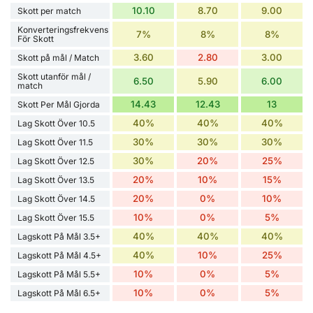
10.10
8.70
9.00
Skott per match
Konverteringsfrekvens
7%
8%
8%
För Skott
3.60
2.80
3.00
Skott på mål / Match
Skott utanför mål /
6.50
5.90
6.00
match
14.43
12.43
13
Skott Per Mål Gjorda
40%
40%
40%
Lag Skott Över 10.5
30%
30%
30%
Lag Skott Över 11.5
30%
20%
25%
Lag Skott Över 12.5
20%
10%
15%
Lag Skott Över 13.5
20%
0%
10%
Lag Skott Över 14.5
10%
0%
5%
Lag Skott Över 15.5
40%
40%
40%
Lagskott På Mål 3.5+
40%
10%
25%
Lagskott På Mål 4.5+
10%
0%
5%
Lagskott På Mål 5.5+
10%
0%
5%
Lagskott På Mål 6.5+