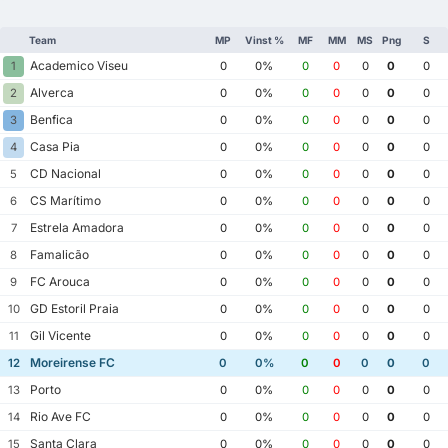
Team
MP
Vinst %
MF
MM
MS
Png
S
Academico Viseu
1
0
0%
0
0
0
0
0
Alverca
2
0
0%
0
0
0
0
0
Benfica
3
0
0%
0
0
0
0
0
Casa Pia
4
0
0%
0
0
0
0
0
CD Nacional
5
0
0%
0
0
0
0
0
CS Marítimo
6
0
0%
0
0
0
0
0
Estrela Amadora
7
0
0%
0
0
0
0
0
Famalicão
8
0
0%
0
0
0
0
0
FC Arouca
9
0
0%
0
0
0
0
0
GD Estoril Praia
10
0
0%
0
0
0
0
0
Gil Vicente
11
0
0%
0
0
0
0
0
Moreirense FC
12
0
0%
0
0
0
0
0
Porto
13
0
0%
0
0
0
0
0
Rio Ave FC
14
0
0%
0
0
0
0
0
Santa Clara
15
0
0%
0
0
0
0
0