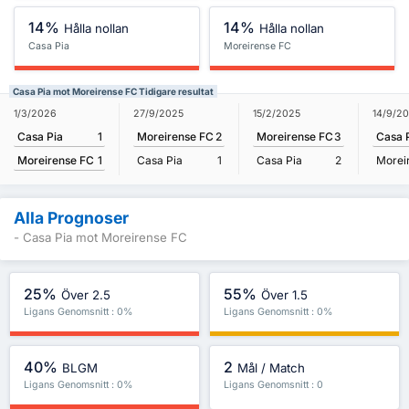
14%
14%
Hålla nollan
Hålla nollan
Casa Pia
Moreirense FC
Casa Pia mot Moreirense FC Tidigare resultat
1/3/2026
27/9/2025
15/2/2025
14/9/2
Casa Pia
1
Moreirense FC
2
Moreirense FC
3
Casa 
Moreirense FC
1
Casa Pia
1
Casa Pia
2
Morei
Alla Prognoser
- Casa Pia mot Moreirense FC
25%
55%
Över 2.5
Över 1.5
Ligans Genomsnitt : 0%
Ligans Genomsnitt : 0%
40%
2
BLGM
Mål / Match
Ligans Genomsnitt : 0%
Ligans Genomsnitt : 0