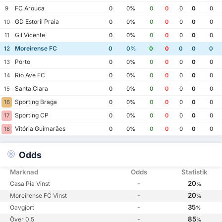
FC Arouca
9
0
0%
0
0
0
0
0
GD Estoril Praia
10
0
0%
0
0
0
0
0
Gil Vicente
11
0
0%
0
0
0
0
0
Moreirense FC
12
0
0%
0
0
0
0
0
Porto
13
0
0%
0
0
0
0
0
Rio Ave FC
14
0
0%
0
0
0
0
0
Santa Clara
15
0
0%
0
0
0
0
0
Sporting Braga
16
0
0%
0
0
0
0
0
Sporting CP
17
0
0%
0
0
0
0
0
Vitória Guimarães
18
0
0%
0
0
0
0
0
Odds
Marknad
Odds
Statistik
-
20
Casa Pia Vinst
%
-
20
Moreirense FC Vinst
%
-
35
Oavgjort
%
-
85
Över 0.5
%