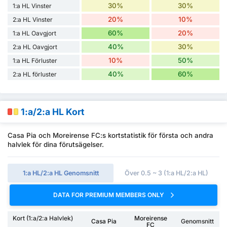
30%
30%
1:a HL Vinster
20%
10%
2:a HL Vinster
60%
20%
1:a HL Oavgjort
40%
30%
2:a HL Oavgjort
10%
50%
1:a HL Förluster
40%
60%
2:a HL förluster
1:a/2:a HL Kort
Casa Pia och Moreirense FC:s kortstatistik för första och andra
halvlek för dina förutsägelser.
1:a HL/2:a HL Genomsnitt
Över 0.5 ~ 3 (1:a HL/2:a HL)
DATA FOR PREMIUM MEMBERS ONLY
Kort (1:a/2:a Halvlek)
Moreirense
Casa Pia
Genomsnitt
FC