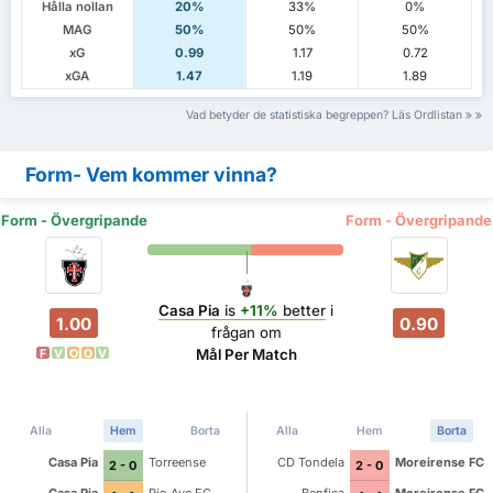
Hålla nollan
20%
33%
0%
MAG
50%
50%
50%
xG
0.99
1.17
0.72
xGA
1.47
1.19
1.89
Vad betyder de statistiska begreppen? Läs Ordlistan
Form- Vem kommer vinna?
Form - Övergripande
Form - Övergripande
Casa Pia
is
+11%
better
i
1.00
0.90
frågan om
Mål Per Match
F
V
O
O
V
Alla
Hem
Borta
Alla
Hem
Borta
Casa Pia
Torreense
CD Tondela
Moreirense FC
2 - 0
2 - 0