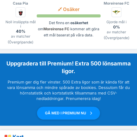
Casa Pia
Moreirense FC
Osäker
Noll insläppta mål
Gjorde mål i
Det finns en
osäkerhet
i
0%
om
Moreirense FC
kommer att göra
40%
av matcher
ett mål baserat på våra data.
av matcher
(Övergripande)
(Övergripande)
Uppgradera till Premium! Extra 500 lönsamma
ligor.
Premium ger dig fler vinster. 500 Extra ligor som är kända för att
vara lönsamma och mindre spårade av bookies. Dessutom får du
hörnstatistik och kortstatistik tillsammans med CSV-
nedladdningar. Prenumerera idag!
GÅ MED I PREMIUM NU
Kort