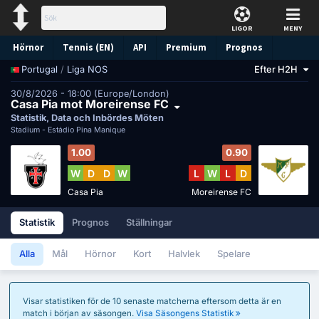
LIGOR
MENY
Hörnor
Tennis (EN)
API
Premium
Prognos
/
Liga NOS
Efter H2H
Portugal
30/8/2026 - 18:00 (Europe/London)
Casa Pia mot Moreirense FC
Statistik, Data och Inbördes Möten
Stadium -
Estádio Pina Manique
1.00
0.90
W
D
D
W
L
W
L
D
Casa Pia
Moreirense FC
Statistik
Prognos
Ställningar
Alla
Mål
Hörnor
Kort
Halvlek
Spelare
Visar statistiken för de 10 senaste matcherna eftersom detta är en
match i början av säsongen.
Visa Säsongens Statistik