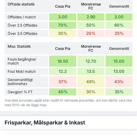
Offside statistik
Moreirense
Casa Pia
Genomsnitt
FC
3.00
2.90
3.00
Offsides / match
70%
50%
60%
Över 2.5 Offsides
30%
20%
25%
Över 3.5 Offsides
Misc Statistik
Moreirense
Casa Pia
Genomsnitt
FC
Fouls begångna/
16.50
12.70
15.00
match
12.2
13.5
13.00
Foul Mot/ match
Genomsnittligt
37%
49%
43%
bollinnehav
40%
30%
35%
Oavgjort % FT
Viss data avrundas uppåt eller nedåt till närmaste procenttal, och kan därför vara lika
med 101% när de läggs ihop.
Frisparkar, Målsparkar & Inkast