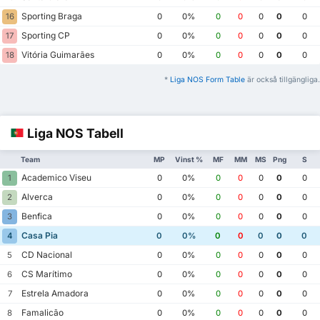
Sporting Braga
16
0
0%
0
0
0
0
0
Sporting CP
17
0
0%
0
0
0
0
0
Vitória Guimarães
18
0
0%
0
0
0
0
0
*
Liga NOS Form Table
är också tillgängliga.
Liga NOS Tabell
Team
MP
Vinst %
MF
MM
MS
Png
S
Academico Viseu
1
0
0%
0
0
0
0
0
Alverca
2
0
0%
0
0
0
0
0
Benfica
3
0
0%
0
0
0
0
0
Casa Pia
4
0
0%
0
0
0
0
0
CD Nacional
5
0
0%
0
0
0
0
0
CS Marítimo
6
0
0%
0
0
0
0
0
Estrela Amadora
7
0
0%
0
0
0
0
0
Famalicão
8
0
0%
0
0
0
0
0