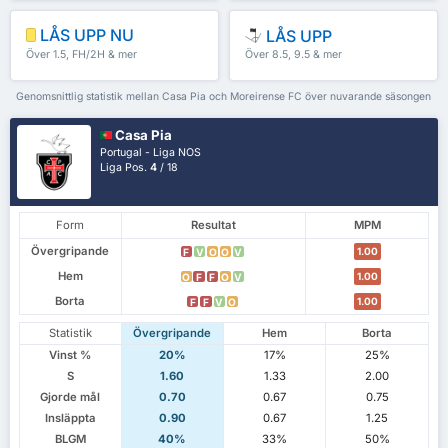
LÅS UPP NU
LÅS UPP
Över 1.5, FH/2H & mer
Över 8.5, 9.5 & mer
Genomsnittlig statistik mellan Casa Pia och Moreirense FC över nuvarande säsongen
Casa Pia
Portugal - Liga NOS
Liga Pos.
4
/ 18
Form
Resultat
MPM
Övergripande
1.00
F
V
O
O
V
Hem
1.00
O
F
F
O
V
Borta
1.00
F
F
V
O
Statistik
Övergripande
Hem
Borta
Vinst %
20%
17%
25%
S
1.60
1.33
2.00
Gjorde mål
0.70
0.67
0.75
Insläppta
0.90
0.67
1.25
BLGM
40%
33%
50%