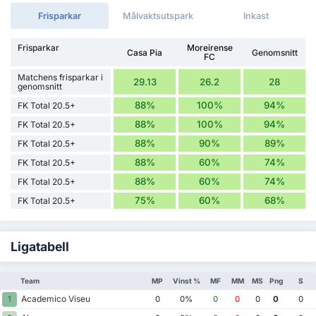
Frisparkar
Målvaktsutspark
Inkast
Frisparkar
Moreirense
Casa Pia
Genomsnitt
FC
Matchens frisparkar i
29.13
26.2
28
genomsnitt
88%
100%
94%
FK Total 20.5+
88%
100%
94%
FK Total 20.5+
88%
90%
89%
FK Total 20.5+
88%
60%
74%
FK Total 20.5+
88%
60%
74%
FK Total 20.5+
75%
60%
68%
FK Total 20.5+
Ligatabell
Team
MP
Vinst %
MF
MM
MS
Png
S
Academico Viseu
1
0
0%
0
0
0
0
0