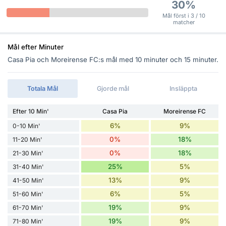
30%
Mål först i 3 / 10
matcher
Mål efter Minuter
Casa Pia och Moreirense FC:s mål med 10 minuter och 15 minuter.
Totala Mål
Gjorde mål
Insläppta
Efter 10 Min'
Casa Pia
Moreirense FC
6%
9%
0-10 Min'
0%
18%
11-20 Min'
0%
18%
21-30 Min'
25%
5%
31-40 Min'
13%
9%
41-50 Min'
6%
5%
51-60 Min'
19%
9%
61-70 Min'
19%
9%
71-80 Min'