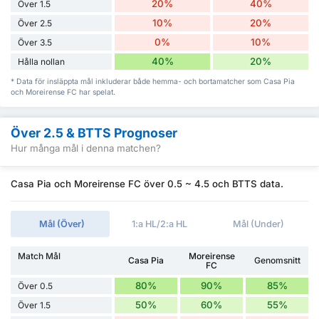
20%
40%
Över 1.5
10%
20%
Över 2.5
0%
10%
Över 3.5
40%
20%
Hålla nollan
* Data för insläppta mål inkluderar både hemma- och bortamatcher som Casa Pia
och Moreirense FC har spelat.
Över 2.5 & BTTS Prognoser
Hur många mål i denna matchen?
Casa Pia och Moreirense FC över 0.5 ~ 4.5 och BTTS data.
Mål (Över)
1:a HL/2:a HL
Mål (Under)
Match Mål
Moreirense
Casa Pia
Genomsnitt
FC
80%
90%
85%
Över 0.5
50%
60%
55%
Över 1.5