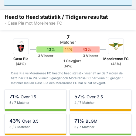
Head to Head statistik / Tidigare resultat
- Casa Pia mot Moreirense FC
7
Matcher
43%
14%
43%
3 Vinster
3 Vinster
Casa Pia
Moreirense FC
1 Oavgjort
(43%)
(43%)
(14%)
Casa Pia vs Moreirense FC head to head statistik visar att av de 7 möten de
haft, har Casa Pia vunnit 3 gånger och Moreirense FC har vunnit 3 gånger. 1
matcher mellan Casa Pia och Moreirense FC har slutat oavgjort.
71%
57%
Över 1.5
Över 2.5
5 / 7 Matcher
4 / 7 Matcher
43%
71%
Över 3.5
BLGM
3 / 7 Matcher
5 / 7 Matcher