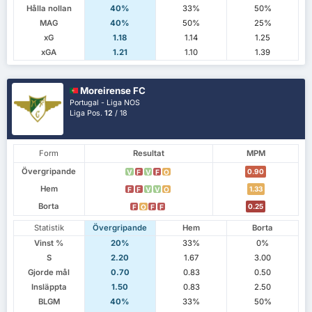
Hålla nollan
40%
33%
50%
MAG
40%
50%
25%
xG
1.18
1.14
1.25
xGA
1.21
1.10
1.39
Moreirense FC
Portugal - Liga NOS
Liga Pos.
12
/ 18
Form
Resultat
MPM
Övergripande
0.90
V
F
V
F
O
Hem
1.33
F
F
V
V
O
Borta
0.25
F
O
F
F
Statistik
Övergripande
Hem
Borta
Vinst %
20%
33%
0%
S
2.20
1.67
3.00
Gjorde mål
0.70
0.83
0.50
Insläppta
1.50
0.83
2.50
BLGM
40%
33%
50%