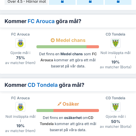
Över 4.5 - Hörnor mot
Kommer
FC Arouca
göra mål?
FC Arouca
CD Tondela
Medel chans
Gjorde mål i
Noll insläppta mål
Det finns en
Medel chans
som
FC
i
75%
Arouca
kommer att göra ett mål
19%
av matcher (Hem)
baserat på vår data.
av matcher (Borta)
Kommer
CD Tondela
göra mål?
FC Arouca
CD Tondela
Osäker
Noll insläppta mål
Gjorde mål i
Det finns en
osäkerhet
om
CD
i
50%
Tondela
kommer att göra ett mål
19%
av matcher (Borta)
baserat på våra data.
av matcher (Hem)