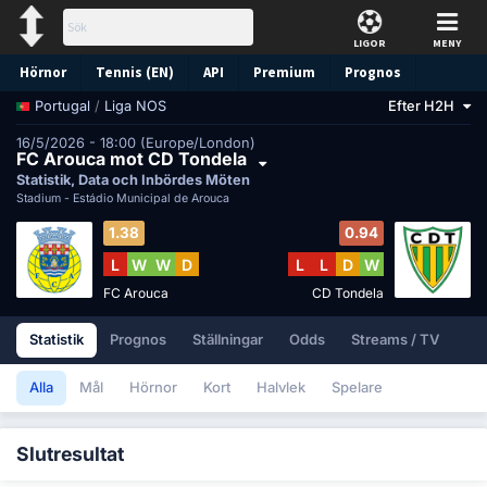
LIGOR
MENY
Hörnor
Tennis (EN)
API
Premium
Prognos
/
Liga NOS
Efter H2H
Portugal
16/5/2026 - 18:00 (Europe/London)
FC Arouca mot CD Tondela
Statistik, Data och Inbördes Möten
Stadium -
Estádio Municipal de Arouca
1.38
0.94
L
W
W
D
L
L
D
W
FC Arouca
CD Tondela
Statistik
Prognos
Ställningar
Odds
Streams / TV
Alla
Mål
Hörnor
Kort
Halvlek
Spelare
Slutresultat