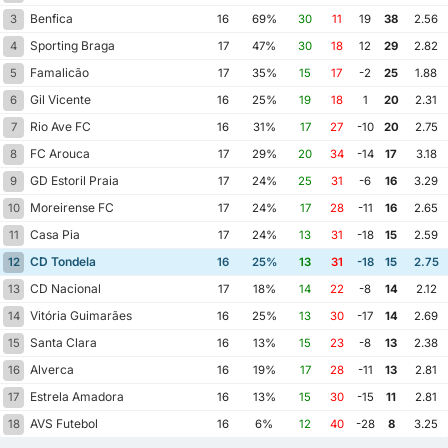
Benfica
3
16
69%
30
11
19
38
2.56
Sporting Braga
4
17
47%
30
18
12
29
2.82
Famalicão
5
17
35%
15
17
-2
25
1.88
Gil Vicente
6
16
25%
19
18
1
20
2.31
Rio Ave FC
7
16
31%
17
27
-10
20
2.75
FC Arouca
8
17
29%
20
34
-14
17
3.18
GD Estoril Praia
9
17
24%
25
31
-6
16
3.29
Moreirense FC
10
17
24%
17
28
-11
16
2.65
Casa Pia
11
17
24%
13
31
-18
15
2.59
CD Tondela
12
16
25%
13
31
-18
15
2.75
CD Nacional
13
17
18%
14
22
-8
14
2.12
Vitória Guimarães
14
16
25%
13
30
-17
14
2.69
Santa Clara
15
16
13%
15
23
-8
13
2.38
Alverca
16
16
19%
17
28
-11
13
2.81
Estrela Amadora
17
16
13%
15
30
-15
11
2.81
AVS Futebol
18
16
6%
12
40
-28
8
3.25