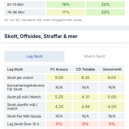
19%
22%
61-75 Min'
17%
23%
76-90 Min'
45' och 90' inkluderar mål under tilläggstid efter skada.
Skott, Offsides, Straffar & mer
Lag Skott
Match Skott
Lag Skott
FC Arouca
CD Tondela
Genomsnitt
9.50
8.25
9.00
Skott per match
Konverteringsfrekvens
N/A
N/A
N/A
För Skott
5.25
4.31
5.00
Skott på mål / Match
Skott utanför mål /
4.25
3.94
4.00
match
N/A
N/A
N/A
Skott Per Mål Gjorda
0%
0%
0%
Lag Skott Över 10.5