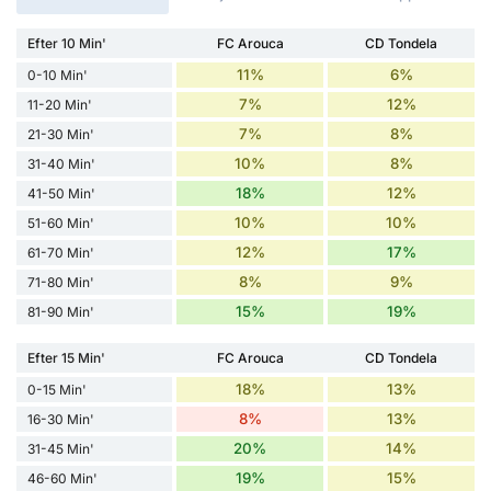
Efter 10 Min'
FC Arouca
CD Tondela
11%
6%
0-10 Min'
7%
12%
11-20 Min'
7%
8%
21-30 Min'
10%
8%
31-40 Min'
18%
12%
41-50 Min'
10%
10%
51-60 Min'
12%
17%
61-70 Min'
8%
9%
71-80 Min'
15%
19%
81-90 Min'
Efter 15 Min'
FC Arouca
CD Tondela
18%
13%
0-15 Min'
8%
13%
16-30 Min'
20%
14%
31-45 Min'
19%
15%
46-60 Min'