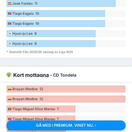
José Fontán 11
Tiago Esgaio 10
Tiago Esgaio 10
Hyun-ju Lee 9
Hyun-ju Lee 9
* Statistik från 2025/26 säsong av Liga NOS
Kort mottagna
-
CD Tondela
Brayan Medina 12
Brayan Medina 12
Tiago Miguel Silva Manso 7
Tiago Miguel Silva Manso 7
GÅ MED I PREMIUM. VINST NU.
Pedro Henryque Pereira dos Santos 6