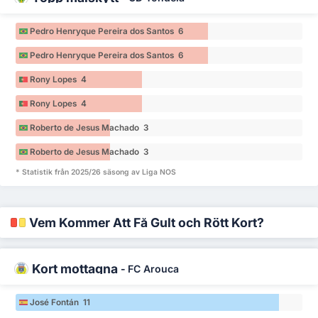
Pedro Henryque Pereira dos Santos 6
Pedro Henryque Pereira dos Santos 6
Rony Lopes 4
Rony Lopes 4
Roberto de Jesus Machado 3
Roberto de Jesus Machado 3
* Statistik från 2025/26 säsong av Liga NOS
Vem Kommer Att Få Gult och Rött Kort?
Kort mottagna
-
FC Arouca
José Fontán 11