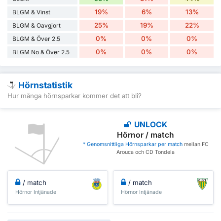
19%
6%
13%
BLGM & Vinst
25%
19%
22%
BLGM & Oavgjort
0%
0%
0%
BLGM & Över 2.5
0%
0%
0%
BLGM No & Över 2.5
Hörnstatistik
Hur många hörnsparkar kommer det att bli?
UNLOCK
Hörnor / match
* Genomsnittliga Hörnsparkar per match
mellan FC
Arouca och CD Tondela
/ match
/ match
Hörnor Intjänade
Hörnor Intjänade