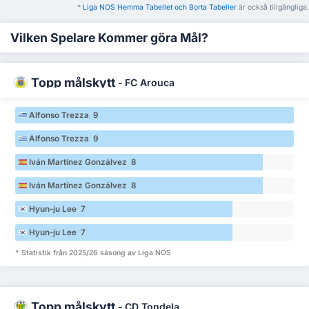
*
Liga NOS Hemma Tabellet och Borta Tabeller
är också tillgängliga.
Vilken Spelare Kommer göra Mål?
Topp målskytt
-
FC Arouca
Alfonso Trezza 9
Alfonso Trezza 9
Iván Martínez Gonzálvez 8
Iván Martínez Gonzálvez 8
Hyun-ju Lee 7
Hyun-ju Lee 7
* Statistik från 2025/26 säsong av Liga NOS
Topp målskytt
-
CD Tondela