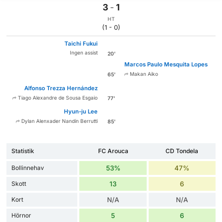
3
-
1
HT
(1 - 0)
Taichi Fukui
Ingen assist
20'
Marcos Paulo Mesquita Lopes
Makan Aiko
65'
Alfonso Trezza Hernández
Tiago Alexandre de Sousa Esgaio
77'
Hyun-ju Lee
Dylan Alenxader Nandín Berrutti
85'
Statistik
FC Arouca
CD Tondela
Bollinnehav
53%
47%
Skott
13
6
Kort
N/A
N/A
Hörnor
5
6