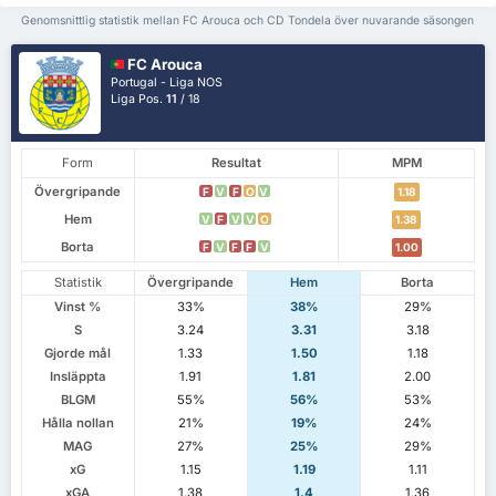
Genomsnittlig statistik mellan FC Arouca och CD Tondela över nuvarande säsongen
FC Arouca
Portugal - Liga NOS
Liga Pos.
11
/ 18
Form
Resultat
MPM
Övergripande
F
V
F
O
V
1.18
Hem
V
F
V
V
O
1.38
Borta
F
V
F
F
V
1.00
Statistik
Övergripande
Hem
Borta
Vinst %
33%
38%
29%
S
3.24
3.31
3.18
Gjorde mål
1.33
1.50
1.18
Insläppta
1.91
1.81
2.00
BLGM
55%
56%
53%
Hålla nollan
21%
19%
24%
MAG
27%
25%
29%
xG
1.15
1.19
1.11
xGA
1.38
1.4
1.36