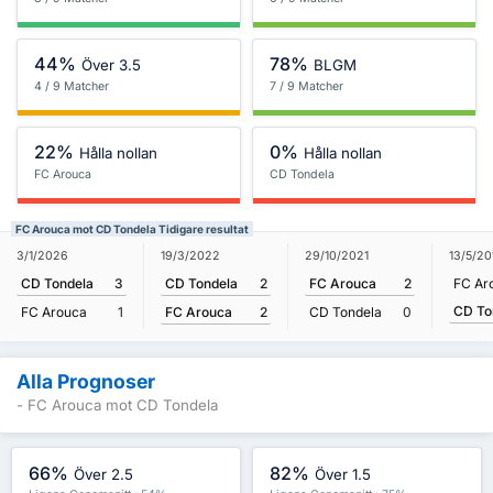
44%
78%
Över 3.5
BLGM
4 / 9 Matcher
7 / 9 Matcher
22%
0%
Hålla nollan
Hålla nollan
FC Arouca
CD Tondela
FC Arouca mot CD Tondela Tidigare resultat
19/3/2022
3/1/2026
29/10/2021
13/5/20
CD Tondela
2
CD Tondela
3
FC Arouca
2
FC Ar
CD To
FC Arouca
2
FC Arouca
1
CD Tondela
0
Alla Prognoser
- FC Arouca mot CD Tondela
66%
82%
Över 2.5
Över 1.5