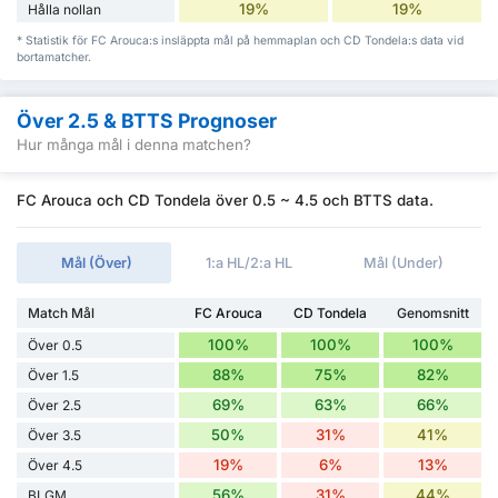
19%
19%
Hålla nollan
* Statistik för FC Arouca:s insläppta mål på hemmaplan och CD Tondela:s data vid
bortamatcher.
Över 2.5 & BTTS Prognoser
Hur många mål i denna matchen?
FC Arouca och CD Tondela över 0.5 ~ 4.5 och BTTS data.
Mål (Över)
1:a HL/2:a HL
Mål (Under)
Match Mål
FC Arouca
CD Tondela
Genomsnitt
100%
100%
100%
Över 0.5
88%
75%
82%
Över 1.5
69%
63%
66%
Över 2.5
50%
31%
41%
Över 3.5
19%
6%
13%
Över 4.5
56%
31%
44%
BLGM