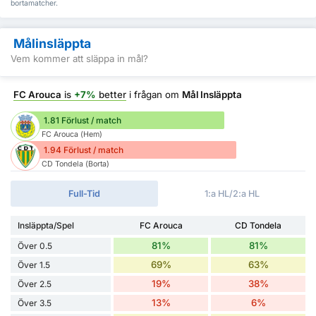
bortamatcher.
Målinsläppta
Vem kommer att släppa in mål?
FC Arouca
is
+7%
better
i frågan om
Mål Insläppta
1.81 Förlust / match
FC Arouca (Hem)
1.94 Förlust / match
CD Tondela (Borta)
Full-Tid
1:a HL/2:a HL
Insläppta/Spel
FC Arouca
CD Tondela
81%
81%
Över 0.5
69%
63%
Över 1.5
19%
38%
Över 2.5
13%
6%
Över 3.5