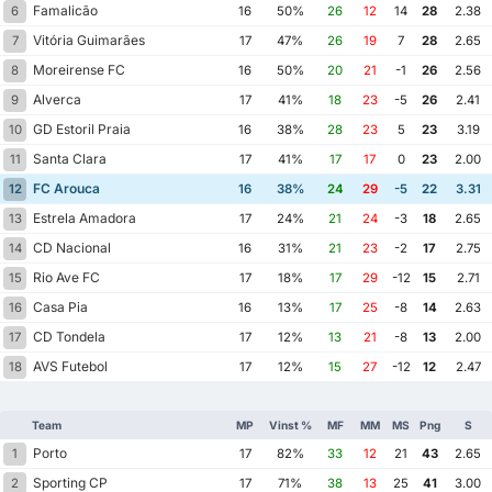
Famalicão
6
16
50%
26
12
14
28
2.38
Vitória Guimarães
7
17
47%
26
19
7
28
2.65
Moreirense FC
8
16
50%
20
21
-1
26
2.56
Alverca
9
17
41%
18
23
-5
26
2.41
GD Estoril Praia
10
16
38%
28
23
5
23
3.19
Santa Clara
11
17
41%
17
17
0
23
2.00
FC Arouca
12
16
38%
24
29
-5
22
3.31
Estrela Amadora
13
17
24%
21
24
-3
18
2.65
CD Nacional
14
16
31%
21
23
-2
17
2.75
Rio Ave FC
15
17
18%
17
29
-12
15
2.71
Casa Pia
16
16
13%
17
25
-8
14
2.63
CD Tondela
17
17
12%
13
21
-8
13
2.00
AVS Futebol
18
17
12%
15
27
-12
12
2.47
Team
MP
Vinst %
MF
MM
MS
Png
S
Porto
1
17
82%
33
12
21
43
2.65
Sporting CP
2
17
71%
38
13
25
41
3.00