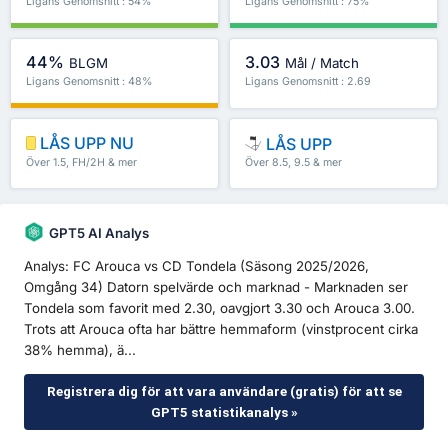
Ligans Genomsnitt : 54%
Ligans Genomsnitt : 75%
44%
3.03
BLGM
Mål / Match
Ligans Genomsnitt : 48%
Ligans Genomsnitt : 2.69
LÅS UPP NU
LÅS UPP
Över 1.5, FH/2H & mer
Över 8.5, 9.5 & mer
GPT5 AI Analys
Analys: FC Arouca vs CD Tondela (Säsong 2025/2026,
Omgång 34) Datorn spelvärde och marknad - Marknaden ser
Tondela som favorit med 2.30, oavgjort 3.30 och Arouca 3.00.
Trots att Arouca ofta har bättre hemmaform (vinstprocent cirka
38% hemma), ä...
Registrera dig för att vara användare (gratis) för att se
GPT5 statistikanalys »