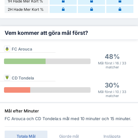
1H Hade Mer Kort %
2H Hade Mer Kort %
Vem kommer att göra mål först?
FC Arouca
48%
Mål först i 16 / 33
matcher
CD Tondela
30%
Mål först i 10 / 33
matcher
Mål efter Minuter
FC Arouca och CD Tondela:s mål med 10 minuter och 15 minuter.
Totala Mål
Gjorde mål
Insläppta