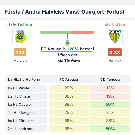
Första / Andra Halvleks Vinst-Oavgjort-Förlust
Halv Tid form
Halv Tid form
FC Arouca
is
+28%
better
i
1.13
0.88
frågan om
Halvlek
Halvlek
Halv Tid form
1:a HL/2:a HL Form
FC Arouca
CD Tondela
25%
13%
1:a HL Vinster
38%
19%
2:a HL Vinster
38%
50%
1:a HL Oavgjort
25%
31%
2:a HL Oavgjort
38%
38%
1:a HL Förluster
38%
50%
2:a HL förluster