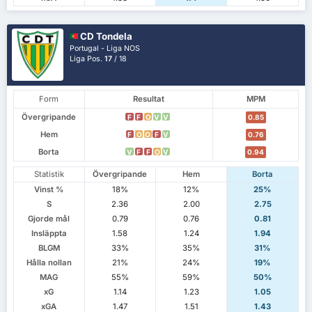
CD Tondela
Portugal - Liga NOS
Liga Pos.
17
/ 18
Form
Resultat
MPM
Övergripande
F
F
O
V
V
0.85
Hem
F
O
O
F
V
0.76
Borta
V
F
F
O
V
0.94
Statistik
Övergripande
Hem
Borta
Vinst %
18%
12%
25%
S
2.36
2.00
2.75
Gjorde mål
0.79
0.76
0.81
Insläppta
1.58
1.24
1.94
BLGM
33%
35%
31%
Hålla nollan
21%
24%
19%
MAG
55%
59%
50%
xG
1.14
1.23
1.05
xGA
1.47
1.51
1.43