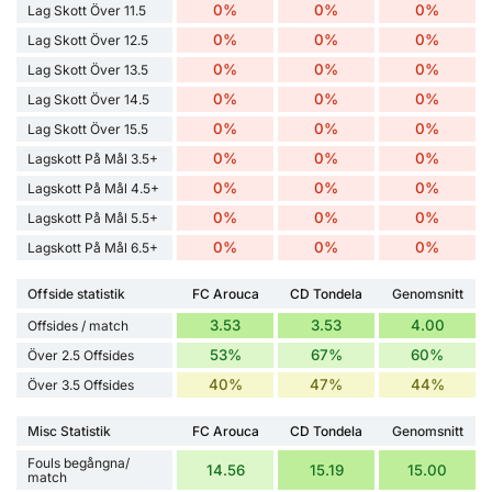
0%
0%
0%
Lag Skott Över 11.5
0%
0%
0%
Lag Skott Över 12.5
0%
0%
0%
Lag Skott Över 13.5
0%
0%
0%
Lag Skott Över 14.5
0%
0%
0%
Lag Skott Över 15.5
0%
0%
0%
Lagskott På Mål 3.5+
0%
0%
0%
Lagskott På Mål 4.5+
0%
0%
0%
Lagskott På Mål 5.5+
0%
0%
0%
Lagskott På Mål 6.5+
Offside statistik
FC Arouca
CD Tondela
Genomsnitt
3.53
3.53
4.00
Offsides / match
53%
67%
60%
Över 2.5 Offsides
40%
47%
44%
Över 3.5 Offsides
Misc Statistik
FC Arouca
CD Tondela
Genomsnitt
Fouls begångna/
14.56
15.19
15.00
match