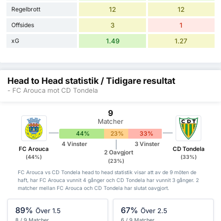
Regelbrott
12
12
Offsides
3
1
xG
1.49
1.27
Head to Head statistik / Tidigare resultat
- FC Arouca mot CD Tondela
9
Matcher
44%
23%
33%
4 Vinster
3 Vinster
FC Arouca
CD Tondela
2 Oavgjort
(44%)
(33%)
(23%)
FC Arouca vs CD Tondela head to head statistik visar att av de 9 möten de
haft, har FC Arouca vunnit 4 gånger och CD Tondela har vunnit 3 gånger. 2
matcher mellan FC Arouca och CD Tondela har slutat oavgjort.
89%
67%
Över 1.5
Över 2.5
8 / 9 Matcher
6 / 9 Matcher