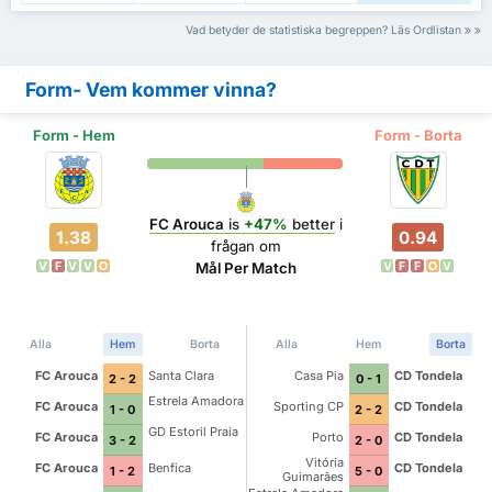
Vad betyder de statistiska begreppen? Läs Ordlistan
Form- Vem kommer vinna?
Form - Hem
Form - Borta
FC Arouca
is
+47%
better
i
1.38
0.94
frågan om
V
F
V
V
O
V
F
F
O
V
Mål Per Match
Alla
Hem
Borta
Alla
Hem
Borta
FC Arouca
Santa Clara
Casa Pia
CD Tondela
2 - 2
0 - 1
Estrela Amadora
FC Arouca
Sporting CP
CD Tondela
1 - 0
2 - 2
GD Estoril Praia
FC Arouca
Porto
CD Tondela
3 - 2
2 - 0
Vitória
FC Arouca
Benfica
CD Tondela
1 - 2
5 - 0
Guimarães