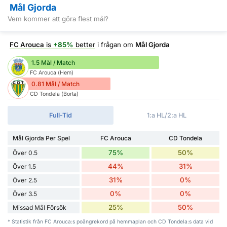
Mål Gjorda
Vem kommer att göra flest mål?
FC Arouca
is
+85%
better
i frågan om
Mål Gjorda
1.5 Mål / Match
FC Arouca (Hem)
0.81 Mål / Match
CD Tondela (Borta)
Full-Tid
1:a HL/2:a HL
Mål Gjorda Per Spel
FC Arouca
CD Tondela
75%
50%
Över 0.5
44%
31%
Över 1.5
31%
0%
Över 2.5
0%
0%
Över 3.5
25%
50%
Missad Mål Försök
* Statistik från FC Arouca:s poängrekord på hemmaplan och CD Tondela:s data vid