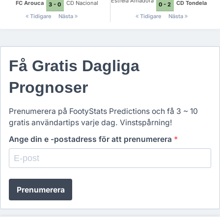
Estrela Amadora
FC Arouca
CD Nacional
CD Tondela
3 - 0
0 - 2
Tidigare
Nästa
Tidigare
Nästa
Få Gratis Dagliga
Prognoser
Prenumerera på FootyStats Predictions och få 3 ~ 10
gratis användartips varje dag. Vinstspårning!
Ange din e -postadress för att prenumerera
*
Prenumerera