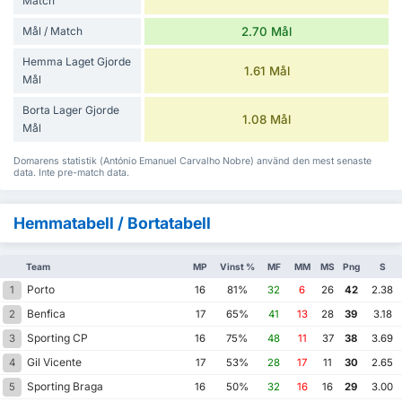
Match
Mål / Match
2.70 Mål
Hemma Laget Gjorde
1.61 Mål
Mål
Borta Lager Gjorde
1.08 Mål
Mål
Domarens statistik (António Emanuel Carvalho Nobre) använd den mest senaste
data. Inte pre-match data.
Hemmatabell / Bortatabell
Team
MP
Vinst %
MF
MM
MS
Png
S
Porto
1
16
81%
32
6
26
42
2.38
Benfica
2
17
65%
41
13
28
39
3.18
Sporting CP
3
16
75%
48
11
37
38
3.69
Gil Vicente
4
17
53%
28
17
11
30
2.65
Sporting Braga
5
16
50%
32
16
16
29
3.00