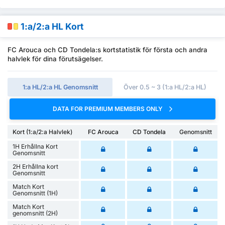
1:a/2:a HL Kort
FC Arouca och CD Tondela:s kortstatistik för första och andra
halvlek för dina förutsägelser.
1:a HL/2:a HL Genomsnitt
Över 0.5 ~ 3 (1:a HL/2:a HL)
DATA FOR PREMIUM MEMBERS ONLY
Kort (1:a/2:a Halvlek)
FC Arouca
CD Tondela
Genomsnitt
1H Erhållna Kort
Genomsnitt
2H Erhållna kort
Genomsnitt
Match Kort
Genomsnitt (1H)
Match Kort
genomsnitt (2H)