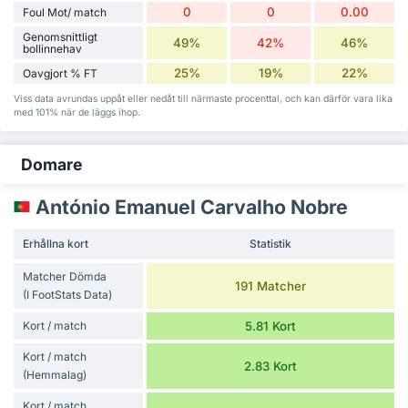
0
0
0.00
Foul Mot/ match
Genomsnittligt
49%
42%
46%
bollinnehav
25%
19%
22%
Oavgjort % FT
Viss data avrundas uppåt eller nedåt till närmaste procenttal, och kan därför vara lika
med 101% när de läggs ihop.
Domare
António Emanuel Carvalho Nobre
Erhållna kort
Statistik
Matcher Dömda
191 Matcher
(I FootStats Data)
Kort / match
5.81 Kort
Kort / match
2.83 Kort
(Hemmalag)
Kort / match