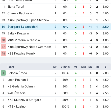
Elana Toruń
11
2
0%
3
3
0
2
3.00
Chemik Bydgoszcz
12
2
0%
4
4
0
2
4.00
Klub Sportowy Lipno Steszew
13
2
0%
2
3
-1
1
2.50
Stargard Szczeciński
14
2
0%
2
3
-1
1
2.50
Bałtyk Koszalin
15
1
0%
0
3
-3
0
3.00
MKS Victoria Wrzesnia
16
2
0%
2
6
-4
0
4.00
Klub Sportowy Notec Czarnkow
17
2
0%
3
7
-4
0
5.00
KSS Kotwica Kornik
18
2
0%
2
8
-6
0
5.00
Team
MP
Vinst %
MF
MM
MS
Png
S
Polonia Środa
1
2
100%
4
0
4
6
2.00
Lech Poznań II
2
2
50%
6
3
3
4
4.50
KS Gedania Gdansk
3
2
50%
7
5
2
4
6.00
Wda Świecie
4
2
50%
3
2
1
4
2.50
ZKS Kluczevia Stargard
5
2
50%
5
4
1
4
4.50
KTSK Luzino
6
1
100%
6
2
4
3
8.00