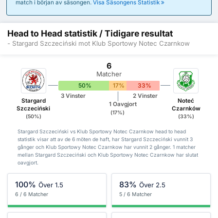
match i början av säsongen.
Visa Säsongens Statistik
Head to Head statistik / Tidigare resultat
- Stargard Szczeciński mot Klub Sportowy Notec Czarnkow
6
Matcher
50%
17%
33%
3 Vinster
2 Vinster
Stargard
Noteć
1 Oavgjort
Szczeciński
Czarnków
(17%)
(50%)
(33%)
Stargard Szczeciński vs Klub Sportowy Notec Czarnkow head to head
statistik visar att av de 6 möten de haft, har Stargard Szczeciński vunnit 3
gånger och Klub Sportowy Notec Czarnkow har vunnit 2 gånger. 1 matcher
mellan Stargard Szczeciński och Klub Sportowy Notec Czarnkow har slutat
oavgjort.
100%
83%
Över 1.5
Över 2.5
6 / 6 Matcher
5 / 6 Matcher