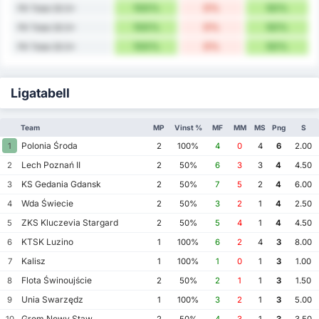
100%
0%
50%
FK Total 20.5+
100%
0%
50%
FK Total 20.5+
100%
0%
50%
FK Total 20.5+
Ligatabell
Team
MP
Vinst %
MF
MM
MS
Png
S
Polonia Środa
1
2
100%
4
0
4
6
2.00
Lech Poznań II
2
2
50%
6
3
3
4
4.50
KS Gedania Gdansk
3
2
50%
7
5
2
4
6.00
Wda Świecie
4
2
50%
3
2
1
4
2.50
ZKS Kluczevia Stargard
5
2
50%
5
4
1
4
4.50
KTSK Luzino
6
1
100%
6
2
4
3
8.00
Kalisz
7
1
100%
1
0
1
3
1.00
Flota Świnoujście
8
2
50%
2
1
1
3
1.50
Unia Swarzędz
9
1
100%
3
2
1
3
5.00
Grom Nowy Staw
10
2
50%
4
3
1
3
3.50