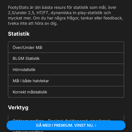
FootyStats är din bästa resurs för statistik som mål, över
2,5/under 2,5, HT/FT, dynamiska in-play-statistik och
mycket mer. Om du har några frågor, tankar eller feedback,
tveka inte att höra av dig.
Statistik
Över/Under Mål
BLGM Statistik
Hörnstatistik
Mål i både halvlekar
Korrekt målstatistik
Verktyg
Oddsomvandlare - Decimal, fraktionerad, amerikansk
GÅ MED I PREMIUM. VINST NU.