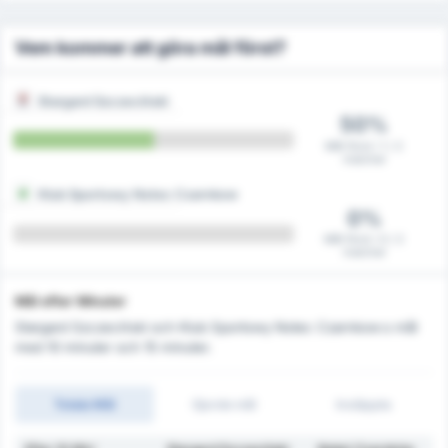
Vem kommer att göra mål först?
Stargard Szczeciński
50%
Mål först i 1 / 2
matcher
Klub Sportowy Notec Czarnkow
0%
Mål först i 0 / 2
matcher
Mål efter Minuter
Stargard Szczeciński och Klub Sportowy Notec Czarnkow:s mål
med 10 minuter och 15 minuter.
Totala Mål
Gjorde mål
Insläppta