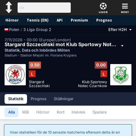
LIGOR
MENY
Hörnor
Tennis (EN)
API
Premium
Prognos
/
3 Liga Group 2
Efter H2H
Polen
7/11/2026 - 00:00 (Europe/London)
Stargard Szczeciński mot Klub Sportowy Notec Czarnkow
Statistik, Data och Inbördes Möten
Stadium -
Stadion Miejski im. Floriana Krygiera
0.50
0.00
L
L
Stargard
Klub Sportowy
Szczeciński
Notec Czarnkow
Statistik
Prognos
Ställningar
Alla
Mål
Hörnor
Kort
Halvlek
Spelare
Visar statistiken för de 10 senaste matcherna eftersom detta är en