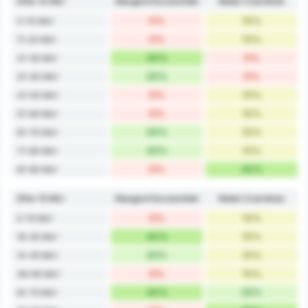
Efter 10 Min'
Stargard Szczeciński
Noteć Czarnków
0%
10%
0-10 Min'
0%
10%
11-20 Min'
40%
0%
21-30 Min'
20%
0%
31-40 Min'
0%
10%
41-50 Min'
0%
10%
51-60 Min'
20%
10%
61-70 Min'
20%
10%
71-80 Min'
0%
40%
81-90 Min'
Efter 15 Min'
Stargard Szczeciński
Noteć Czarnków
0%
10%
0-15 Min'
40%
10%
16-30 Min'
20%
10%
31-45 Min'
0%
10%
46-60 Min'
40%
20%
61-75 Min'