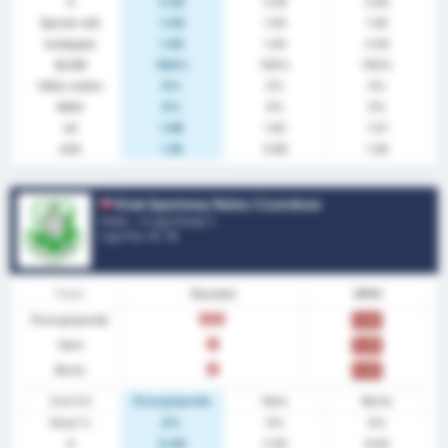
S
2.50
2.00
3.00
Gjorde mål
1.00
1.00
1.00
Insläppta
1.50
1.00
2.00
BLGM
100%
100%
100%
Hålla nollan
0%
0%
0%
MAG
0%
0%
0%
xG
1.60
1.62
1.57
xGA
1.18
0.99
1.36
Klub Sportowy Notec Czarnkow
Polen - 3 Liga Group 2
Liga Pos.
0
/ 18
Form
Resultat
MPM
Övergripande
F
F
0.00
Hem
F
0.00
Borta
F
0.00
Statistik
Övergripande
Hem
Borta
Vinst %
0%
0%
0%
S
5.00
2.00
8.00