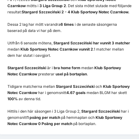
Czarnkow
mötts i
3 Liga Group 2
. Det sista mötet slutade med följande
resultat:
Stargard Szczeciński 2 - 4 Klub Sportowy Notec Czarnkow.
Dessa 2 lag har mött varandra
6 times
i de senaste säsongerna
baserad på data vi har på dem.
Utifrån 6 senaste mötena,
Stargard Szczeciński har vunnit 3 matcher
medan
Klub Sportowy Notec Czarnkow vunnit 2
.1 matcher mellan
dem har slutat i oavgjort.
Stargard Szczeciński
är i
bra home form
medan
Klub Sportowy
Notec Czarnkow
presterar
usel på bortaplan
.
Tidigare matcherna mellan
Stargard Szczeciński
och
Klub Sportowy
Notec Czarnkow
har i genomsnitt
4.67 goals
medan BLGM har skett
100%
av denna tid.
Hittils i den här säsongen i 3 Liga Group 2,
Stargard Szczeciński
har i
genomsnitt
1 poäng per match
på hemmaplan och
Klub Sportowy
Notec Czarnkow 0 Poäng per match
på bortaplan.