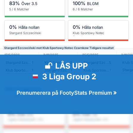
83%
100%
Över 3.5
BLGM
5 / 6 Matcher
6 / 6 Matcher
0%
0%
Hålla nollan
Hålla nollan
Stargard Szczeciński
Klub Sportowy Notec
Czarnkow
Stargard Szczeciński mot Klub Sportowy Notec Czarnkow Tidigare resultat
17/5/2026
2/11/2025
25/5/2025
2/11/20
Stargard Szczeciński
1
Klub Sportowy Notec Czarnkow
3
Stargard Szczeciński
5
LÅS UPP
Klub Sportowy Notec Czarnkow
1
Stargard Szczeciński
1
Klub Sportowy Notec Czarnkow
1
3 Liga Group 2
Alla Prognoser
Prenumerera på FootyStats Premium
- Stargard Szczeciński mot Klub Sportowy Notec Czarnkow
0%
0%
Över 2.5
Över 1.5
Ligans Genomsnitt : 0%
Ligans Genomsnitt : 0%