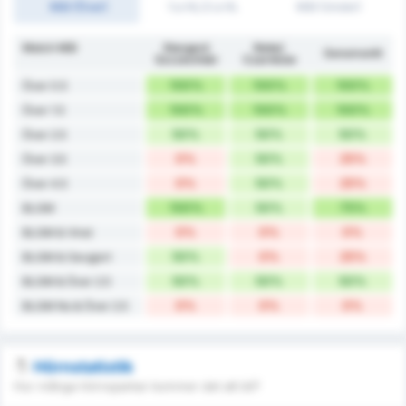
Mål (Över)
1:a HL/2:a HL
Mål (Under)
Match Mål
Stargard
Noteć
Genomsnitt
Szczeciński
Czarnków
100%
100%
100%
Över 0.5
100%
100%
100%
Över 1.5
50%
50%
50%
Över 2.5
0%
50%
25%
Över 3.5
0%
50%
25%
Över 4.5
100%
50%
75%
BLGM
0%
0%
0%
BLGM & Vinst
50%
0%
25%
BLGM & Oavgjort
50%
50%
50%
BLGM & Över 2.5
0%
0%
0%
BLGM No & Över 2.5
Hörnstatistik
Hur många hörnsparkar kommer det att bli?