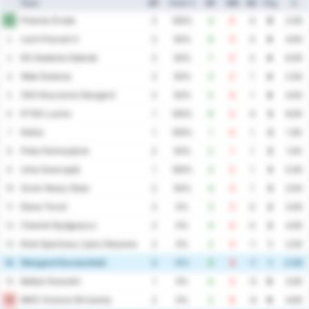
Team
MP
Vinst %
MF
MM
MS
Png
S
Polonia Środa
1
2
100%
4
0
4
6
2.00
Lech Poznań II
2
2
50%
6
3
3
4
4.50
KS Gedania Gdansk
3
2
50%
7
5
2
4
6.00
Wda Świecie
4
2
50%
3
2
1
4
2.50
ZKS Kluczevia Stargard
5
2
50%
5
4
1
4
4.50
KTSK Luzino
6
1
100%
6
2
4
3
8.00
Kalisz
7
1
100%
1
0
1
3
1.00
Flota Świnoujście
8
2
50%
2
1
1
3
1.50
Unia Swarzędz
9
1
100%
3
2
1
3
5.00
Grom Nowy Staw
10
2
50%
4
3
1
3
3.50
Elana Toruń
11
2
0%
3
3
0
2
3.00
Chemik Bydgoszcz
12
2
0%
4
4
0
2
4.00
Klub Sportowy Lipno Steszew
13
2
0%
2
3
-1
1
2.50
Stargard Szczeciński
14
2
0%
2
3
-1
1
2.50
Bałtyk Koszalin
15
1
0%
0
3
-3
0
3.00
MKS Victoria Wrzesnia
16
2
0%
2
6
-4
0
4.00