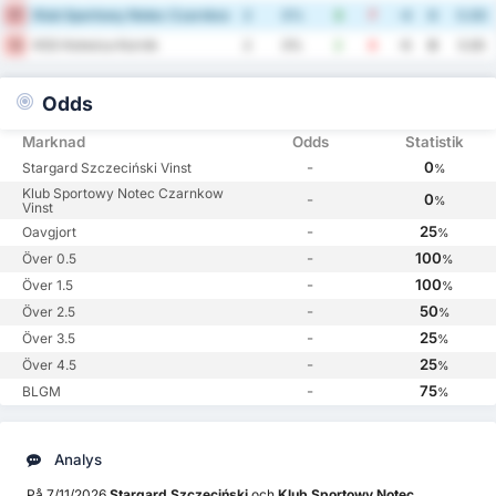
Klub Sportowy Notec Czarnkow
17
2
0%
3
7
-4
0
5.00
KSS Kotwica Kornik
18
2
0%
2
8
-6
0
5.00
Odds
Marknad
Odds
Statistik
-
0
Stargard Szczeciński Vinst
%
Klub Sportowy Notec Czarnkow
-
0
%
Vinst
-
25
Oavgjort
%
-
100
Över 0.5
%
-
100
Över 1.5
%
-
50
Över 2.5
%
-
25
Över 3.5
%
-
25
Över 4.5
%
-
75
BLGM
%
Analys
På 7/11/2026
Stargard Szczeciński
och
Klub Sportowy Notec