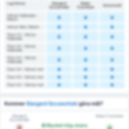
Lag Hörnor
Stargard
Noteć
Genomsnitt
Szczeciński
Czarnków
Hörnor Intjänade /
Match
Hörnor Mot / Match
Över 2.5 - Hörnor
Intjänade
Över 3.5 - Hörnor
Intjänade
Över 4.5 - Hörnor
Intjänade
Över 2.5 - Hörnor mot
Över 3.5 - Hörnor mot
Över 4.5 - Hörnor mot
Kommer
Stargard Szczeciński
göra mål?
Stargard
Noteć Czarnków
Szczeciński
Mycket hög chans