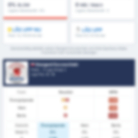
0%
0
BLGM
Mål / Match
Ligans Genomsnitt : 0%
Ligans Genomsnitt : 0
LÅS UPP NU
LÅS UPP
Över 1.5, FH/2H & mer
Över 8.5, 9.5 & mer
Genomsnittlig statistik mellan Stargard Szczeciński och Klub Sportowy Notec
Czarnkow över nuvarande säsongen
Stargard Szczeciński
Polen - 3 Liga Group 2
Liga Pos.
0
/ 18
Form
Resultat
MPM
Övergripande
O
F
0.50
Hem
O
1.00
Borta
F
0.00
Statistik
Övergripande
Hem
Borta
Vinst %
0%
0%
0%