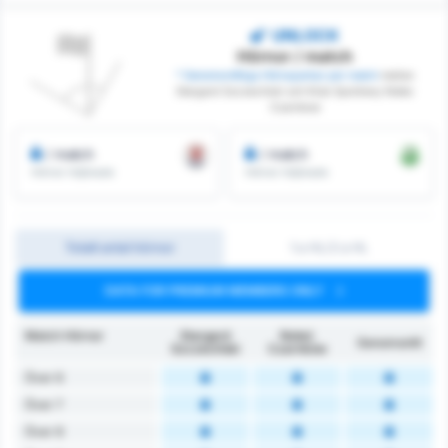
UNLOCK
Hörnor / match
* Genomsnittliga Hörnsparkar per match
mellan
Stargard Szczeciński och Klub Sportowy Notec
Czarnkow
/ match
/ match
Hörnor Intjänade
Hörnor Intjänade
Totalt antal hörnor
1:a HL/2:a HL
DATA FOR PREMIUM MEMBERS ONLY
Match Hörnor
Stargard
Noteć
Genomsnitt
Szczeciński
Czarnków
Över 6
Över 7
Över 8