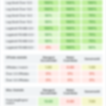
100%
100%
100%
Lag Skott Över 12.5
100%
100%
100%
Lag Skott Över 13.5
50%
100%
75%
Lag Skott Över 14.5
50%
100%
75%
Lag Skott Över 15.5
100%
100%
100%
Lagskott På Mål 3.5+
50%
100%
75%
Lagskott På Mål 4.5+
50%
100%
75%
Lagskott På Mål 5.5+
0%
100%
50%
Lagskott På Mål 6.5+
Offside statistik
Stargard
Noteć
Genomsnitt
Szczeciński
Czarnków
1.00
0.00
1.00
Offsides / match
0%
0%
0%
Över 2.5 Offsides
0%
0%
0%
Över 3.5 Offsides
Misc Statistik
Stargard
Noteć
Genomsnitt
Szczeciński
Czarnków
Fouls begångna/
13.00
0.00
7.00
match