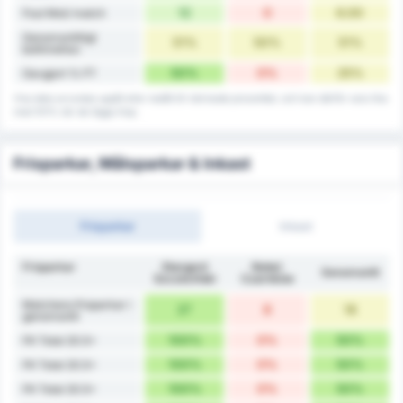
12
0
6.00
Foul Mot/ match
Genomsnittligt
51%
50%
51%
bollinnehav
50%
0%
25%
Oavgjort % FT
Viss data avrundas uppåt eller nedåt till närmaste procenttal, och kan därför vara lika
med 101% när de läggs ihop.
Frisparkar, Målsparkar & Inkast
Frisparkar
Inkast
Frisparkar
Stargard
Noteć
Genomsnitt
Szczeciński
Czarnków
Matchens frisparkar i
27
8
18
genomsnitt
100%
0%
50%
FK Total 20.5+
100%
0%
50%
FK Total 20.5+
100%
0%
50%
FK Total 20.5+