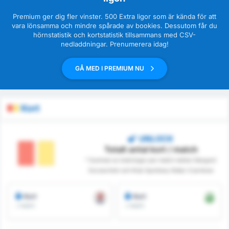
Premium ger dig fler vinster. 500 Extra ligor som är kända för att
vara lönsamma och mindre spårade av bookies. Dessutom får du
hörnstatistik och kortstatistik tillsammans med CSV-
nedladdningar. Prenumerera idag!
GÅ MED I PREMIUM NU
Kort
UNLOCK
Totalt antal kort / match
* Summan av bokningar per match mellan Stargard
Szczeciński och Klub Sportowy Notec Czarnkow
Kort
Kort
/ match
/ match