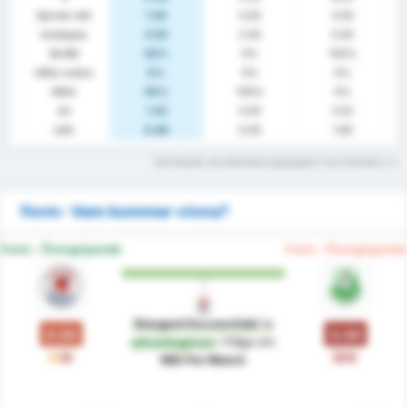
Gjorde mål
1.50
0.00
3.00
Insläppta
3.50
2.00
5.00
BLGM
50%
0%
100%
Hålla nollan
0%
0%
0%
MAG
50%
100%
0%
xG
1.52
0.00
2.52
xGA
0.60
0.00
1.60
Vad betyder de statistiska begreppen? Läs Ordlistan
Form- Vem kommer vinna?
Form - Övergripande
Form - Övergripande
Stargard Szczeciński
is
0.50
0.00
advantageous
i fråga om
O
F
F
F
Mål Per Match