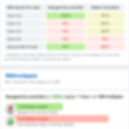
Mål Gjorda Per Spel
Stargard Szczeciński
Noteć Czarnków
100%
50%
Över 0.5
0%
50%
Över 1.5
0%
50%
Över 2.5
0%
0%
Över 3.5
0%
50%
Missad Mål Försök
* Statistiken inkluderar både hemma och borta matcher som Stargard Szczeciński
och Klub Sportowy Notec Czarnkow har spelat.
Målinsläppta
Vem kommer att släppa in mål?
Stargard Szczeciński
is
+133%
better
i frågan om
Mål Insläppta
1.5 Förlust / match
Stargard Szczeciński (Hem)
3.5 Förlust / match
Klub Sportowy Notec Czarnkow (Borta)