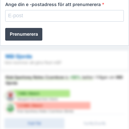
Ange din e -postadress för att prenumerera
*
Prenumerera
Mål Gjorda
Vem kommer att göra flest mål?
Klub Sportowy Notec Czarnkow
is
+50%
better
i frågan om
Mål
Gjorda
1 Mål / Match
Stargard Szczeciński (Hem)
1.5 Mål / Match
Klub Sportowy Notec Czarnkow (Borta)
Full-Tid
1:a HL/2:a HL