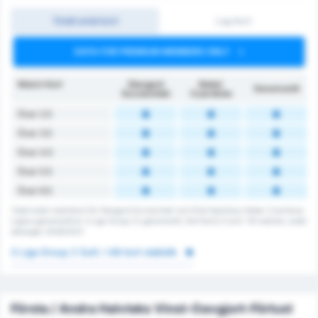
Totalt antal kort
Lag Kort
DATA FOR PREMIUM MEMBERS ONLY
Match Kort
Stargard
Noteć
Genomsnitt
Szczeciński
Czarnków
Över 2.5
Över 3.5
Över 4.5
Över 5.5
Över 6.5
Totalt antal matchkort för Stargard Szczeciński och Klub Sportowy Notec Czarnkow.
Ligans genomsnitt är 3 Liga Group 2's genomsnitt. Det fanns 0 kort i 16 matcher under
säsongen 2026/2027.
3 Liga Group 2 Gult / rött kort statistik
Första / Andra Halvleks Vinst-Oavgjort-Förlust