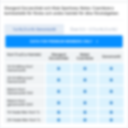
Stargard Szczeciński och Klub Sportowy Notec Czarnkow:s
kortstatistik för första och andra halvlek för dina förutsägelser.
1:a HL/2:a HL Genomsnitt
Över 0.5 ~ 3 (1:a HL/2:a HL)
DATA FOR PREMIUM MEMBERS ONLY
Kort (1:a/2:a Halvlek)
Stargard
Noteć
Genomsnitt
Szczeciński
Czarnków
1H Erhållna Kort
Genomsnitt
2H Erhållna kort
Genomsnitt
Match Kort
Genomsnitt (1H)
Match Kort
genomsnitt (2H)
1H Hade Mer Kort %
2H Hade Mer Kort %