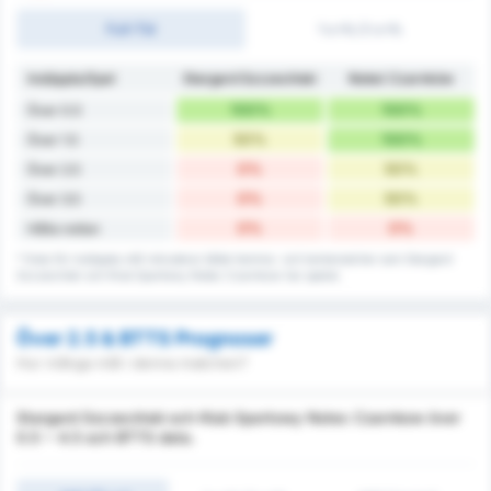
Full-Tid
1:a HL/2:a HL
Insläppta/Spel
Stargard Szczeciński
Noteć Czarnków
100%
100%
Över 0.5
50%
100%
Över 1.5
0%
50%
Över 2.5
0%
50%
Över 3.5
0%
0%
Hålla nollan
* Data för insläppta mål inkluderar både hemma- och bortamatcher som Stargard
Szczeciński och Klub Sportowy Notec Czarnkow har spelat.
Över 2.5 & BTTS Prognoser
Hur många mål i denna matchen?
Stargard Szczeciński och Klub Sportowy Notec Czarnkow över
0.5 ~ 4.5 och BTTS data.