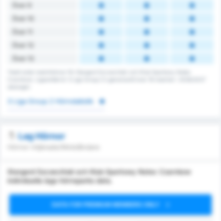
Över 9
Över 10
Över 11
Över 12
Över 13
Totalt antal matchhörnor för Stargard Szczeciński och Klub Sportowy Notec
Czarnkow. Ligasnittet är 3 Liga Group 2's genomsnitt över 16 matcher i 2026/2027
säsongen
3 Liga Group 2 Hörnstatistik
Lag Hörnor
Hörnor intjänade/Motståndare
Stargard Szczeciński och Klub Sportowy Notec Czarnkow
individuella lags hörnsparks data.
DATA FOR PREMIUM MEMBERS ONLY