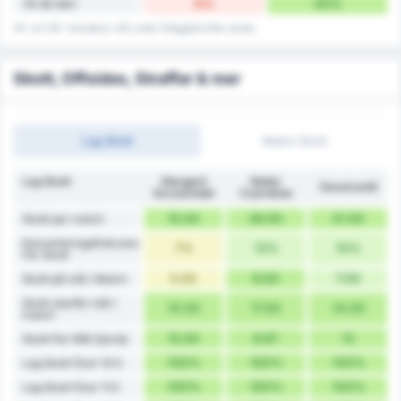
0%
40%
76-90 Min'
45' och 90' inkluderar mål under tilläggstid efter skada.
Skott, Offsides, Straffar & mer
Lag Skott
Match Skott
Lag Skott
Stargard
Noteć
Genomsnitt
Szczeciński
Czarnków
15.00
26.00
21.00
Skott per match
Konverteringsfrekvens
7%
12%
10%
För Skott
5.00
9.00
7.00
Skott på mål / Match
Skott utanför mål /
10.00
17.00
14.00
match
15.00
8.67
12
Skott Per Mål Gjorda
100%
100%
100%
Lag Skott Över 10.5
100%
100%
100%
Lag Skott Över 11.5