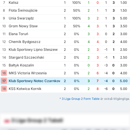
Kalisz
7
1
100%
1
0
1
3
1.00
Flota Świnoujście
8
2
50%
2
1
1
3
1.50
Unia Swarzędz
9
1
100%
3
2
1
3
5.00
Grom Nowy Staw
10
2
50%
4
3
1
3
3.50
Elana Toruń
11
2
0%
3
3
0
2
3.00
Chemik Bydgoszcz
12
2
0%
4
4
0
2
4.00
Klub Sportowy Lipno Steszew
13
2
0%
2
3
-1
1
2.50
Stargard Szczeciński
14
2
0%
2
3
-1
1
2.50
Bałtyk Koszalin
15
1
0%
0
3
-3
0
3.00
MKS Victoria Wrzesnia
16
2
0%
2
6
-4
0
4.00
Klub Sportowy Notec Czarnkow
17
2
0%
3
7
-4
0
5.00
KSS Kotwica Kornik
18
2
0%
2
8
-6
0
5.00
*
3 Liga Group 2 Form Table
är också tillgängliga.
3 Liga Group 2 Tabell