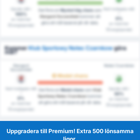
Gjorde mål i
Noll insläppta mål
Det finns en
Mycket hög chans
som
i
100%
Stargard Szczeciński
kommer att
0%
av matcher
göra ett mål baserat på vår data.
av matcher
(Övergripande)
(Övergripande)
Kommer
Klub Sportowy Notec Czarnkow
göra
mål?
Stargard
Noteć Czarnków
Szczeciński
Medel chans
Noll insläppta mål
Gjorde mål i
Det finns en
Medel chans
som
Klub
i
50%
Sportowy Notec Czarnkow
kommer
0%
av matcher
att göra ett mål baserat på vår data.
av matcher
(Övergripande)
(Övergripande)
Uppgradera till Premium! Extra 500 lönsamma
ligor.