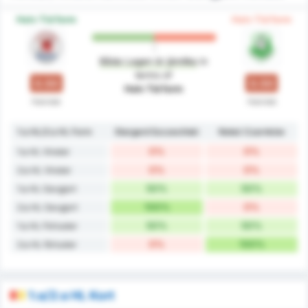
Halv Tid form
Halv Tid form
Båda Lagen är jämlika
in
terms of
0.50
0.50
Halv Tid form
Halvlek
Halvlek
1:a HL/2:a HL Form
Stargard Szczeciński
Noteć Czarnków
0%
0%
1:a HL Vinster
0%
0%
2:a HL Vinster
50%
50%
1:a HL Oavgjort
100%
0%
2:a HL Oavgjort
50%
50%
1:a HL Förluster
0%
100%
2:a HL förluster
1:a/2:a HL Kort