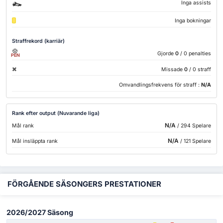
Inga assists
Inga bokningar
Straffrekord (karriär)
Gjorde
0
/ 0 penalties
PEN
Missade
0
/ 0 straff
Omvandlingsfrekvens för straff :
N/A
Rank efter output (Nuvarande liga)
N/A
Mål rank
/ 294 Spelare
N/A
Mål insläppta rank
/ 121 Spelare
FÖRGÅENDE SÄSONGERS PRESTATIONER
2026/2027 Säsong