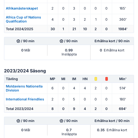
Afrikamästerskapet
2
0
3
0
0
0
165'
Africa Cup of Nations
4
0
3
2
1
0
360'
Qualification
Total 2024/2025
30
1
21
10
2
0
1984'
/ 90 min
/ 90 min
Erhållna kort / 90 min
0
Mål
0.99
0
Erhållna kort
Insläppta
2023/2024 Säsong
Tävling
MP
Ml
IM
HN
Min'
Moldaviens Nationella
6
0
4
4
2
0
514'
Division
International Friendlies
2
0
5
0
0
0
180'
Total 2023/2024
8
0
9
4
2
0
694'
/ 90 min
/ 90 min
Erhållna kort / 90 min
0
Mål
0.7
0.35
Erhållna kort
Insläppta