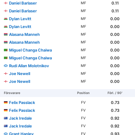
Daniel Barlaser
0.11
MF
Daniel Barlaser
0.11
MF
Dylan Levitt
0.00
MF
Dylan Levitt
0.00
MF
Alasana Manneh
0.00
MF
Alasana Manneh
0.00
MF
Miguel Changa Chaiwa
0.00
MF
Miguel Changa Chaiwa
0.00
MF
Rudi Allan Molotnikov
0.00
MF
Joe Newell
0.00
MF
Joe Newell
0.00
MF
Försvarare
Position
Förl. / 90'
Felix Passlack
0.73
FV
Felix Passlack
0.73
FV
Jack Iredale
0.92
FV
Jack Iredale
0.92
FV
Grant Hanley
0.93
FV