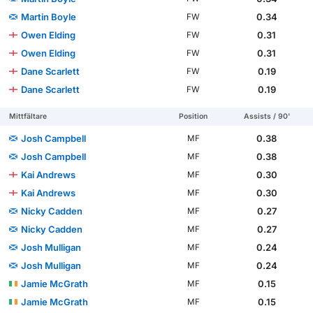
Martin Boyle
0.34
FW
Owen Elding
0.31
FW
Owen Elding
0.31
FW
Dane Scarlett
0.19
FW
Dane Scarlett
0.19
FW
Mittfältare
Position
Assists / 90'
Josh Campbell
0.38
MF
Josh Campbell
0.38
MF
Kai Andrews
0.30
MF
Kai Andrews
0.30
MF
Nicky Cadden
0.27
MF
Nicky Cadden
0.27
MF
Josh Mulligan
0.24
MF
Josh Mulligan
0.24
MF
Jamie McGrath
0.15
MF
Jamie McGrath
0.15
MF