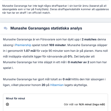
Munashe Garananga har inte tagit några straffsparkar i sin karriär ännu (baserat på all
säsongsdata som vi har på FootyStats). Deras straffsparkstatistik kommer att uppdateras
när han tar en straff i en officiell match.
Munashe Garanangas statistiska analys
Munashe Garananga är en Försvarare som har dykt upp i
2 matches
denna
säsong i
Premiership
spelat totalt
169 minuter
. Munashe Garananga släpper
in i genomsnitt
1.07 mål
för varje 90 minuter som han är på planen. Hans noll
mål insläppta-statistik ligger för närvarande på
0%
. Det betyder att
Munashe Garananga har inte släppt in ett mål i
0 matcher av 2
som han har
spelat i.
Munashe Garananga har gjort mål totalt av
0 mål
hittils den här säsongen i
ligan, vilket placerar honom
20
på
Hibernian
lagets skytteliga.
Minut för minut
Gör mål var
N/A minut (inga mål)