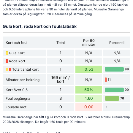
på planen släpper deras lag in ett mål var 85 minut. Dessutom har de gjort 1.60 tackles
och 0.53 interceptions för varje 90 minuter de varit på planen. Munashe Garananga
samlar också på sig ungefär 3.20 clearances på samma gång.
Gula kort, röda kort och foulstatistik
Per 90
Kort och foul
Total
Percentil
minuter
1
N/A
N/A
Gula Kort
0
N/A
N/A
Röda kort
1
0.53
Totalt antal kort
99
169 min' /
N/A
Minuter per bokning
11
kort
1
50%
Kort över 0,5
99
3
1.60
Foul begångna
76
0
0.00
Foulade mot
1
Munashe Garananga har fått 1 gula kort och 0 röda kort i 2 matcher hittills i Premiership
2025/2026 säsongen. De begår 1.60 fouls per 90 minuter.