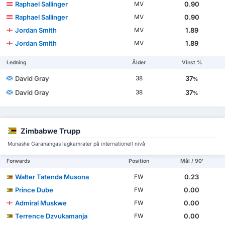
Raphael Sallinger
0.90
MV
Raphael Sallinger
0.90
MV
Jordan Smith
1.89
MV
Jordan Smith
1.89
MV
Ledning
Ålder
Vinst %
David Gray
37
38
%
David Gray
37
38
%
Zimbabwe Trupp
Munashe Garanangas lagkamrater på internationell nivå
Forwards
Position
Mål / 90'
Walter Tatenda Musona
0.23
FW
Prince Dube
0.00
FW
Admiral Muskwe
0.00
FW
Terrence Dzvukamanja
0.00
FW