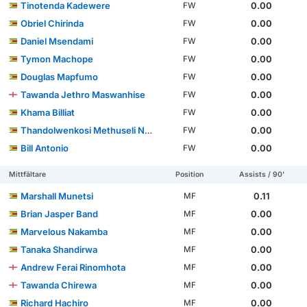
Tinotenda Kadewere
0.00
FW
Obriel Chirinda
0.00
FW
Daniel Msendami
0.00
FW
Tymon Machope
0.00
FW
Douglas Mapfumo
0.00
FW
Tawanda Jethro Maswanhise
0.00
FW
Khama Billiat
0.00
FW
Thandolwenkosi Methuseli Ngwenya
0.00
FW
Bill Antonio
0.00
FW
Mittfältare
Position
Assists / 90'
Marshall Munetsi
0.11
MF
Brian Jasper Band
0.00
MF
Marvelous Nakamba
0.00
MF
Tanaka Shandirwa
0.00
MF
Andrew Ferai Rinomhota
0.00
MF
Tawanda Chirewa
0.00
MF
Richard Hachiro
0.00
MF