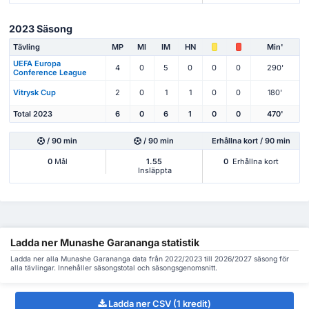
2023 Säsong
Tävling
MP
Ml
IM
HN
Min'
UEFA Europa
4
0
5
0
0
0
290'
Conference League
Vitrysk Cup
2
0
1
1
0
0
180'
Total 2023
6
0
6
1
0
0
470'
/ 90 min
/ 90 min
Erhållna kort / 90 min
0
Mål
1.55
0
Erhållna kort
Insläppta
Ladda ner Munashe Garananga statistik
Ladda ner alla Munashe Garananga data från 2022/2023 till 2026/2027 säsong för
alla tävlingar. Innehåller säsongstotal och säsongsgenomsnitt.
Ladda ner CSV (1 kredit)