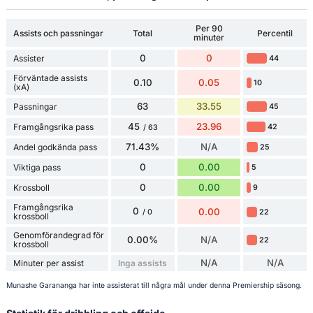
Per 90
Assists och passningar
Total
Percentil
minuter
0
0
Assister
44
Förväntade assists
0.10
0.05
10
(xA)
63
33.55
Passningar
45
45
23.96
Framgångsrika pass
42
/ 63
71.43%
N/A
Andel godkända pass
25
0
0.00
Viktiga pass
5
0
0.00
Krossboll
9
Framgångsrika
0
0.00
22
/ 0
krossboll
Genomförandegrad för
0.00%
N/A
22
krossboll
N/A
N/A
Minuter per assist
Inga assists
Munashe Garananga har inte assisterat till några mål under denna Premiership säsong.