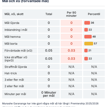
Mål och xG (förväntade mål)
Per 90
Mål, xG, skott
Total
Percentil
minuter
0
0
Mål Gjorda
36
0
0
Inblandning i mål
22
0
0
Mål hemma
48
0
0
Mål borta
57
0.05
0.03
Förväntade mål (xG)
21
Icke straffbar xG
0.05
0.03
22
(npxG)
0
N/A
N/A
Straffmål Gjorda
0
N/A
N/A
Hat-trick
0
N/A
N/A
3 eller fler mål
0
N/A
N/A
2 eller fler mål
0 Minuter
N/A
N/A
Minuter per mål
per mål
Munashe Garananga har inte gjort några mål så här långt i Premiership 2025/2026