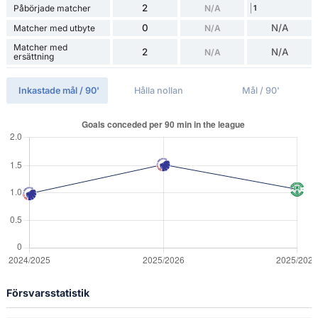
2
Påbörjade matcher
N/A
1
0
N/A
Matcher med utbyte
N/A
Matcher med
2
N/A
N/A
ersättning
Inkastade mål / 90'
Hålla nollan
Mål / 90'
Försvarsstatistik