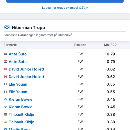
Ladda ner gratis exempel CSV »
Hibernian Trupp
Munashe Garanangas lagkamrater på klubbnivå
Forwards
Position
Mål / 90'
Ante Šuto
0.79
FW
Ante Šuto
0.79
FW
David Junior Hoilett
0.62
FW
David Junior Hoilett
0.62
FW
Elie Youan
0.55
FW
Elie Youan
0.55
FW
Kieran Bowie
0.45
FW
Kieran Bowie
0.45
FW
Thibault Klidje
0.38
FW
Thibault Klidje
0.38
FW
Martin Boyle
0.34
FW