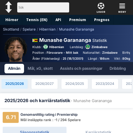
LIGOR
MENY
Hörnor
Tennis (EN)
API
Premium
Prognos
Skottland
/
Spelare
/
Hibernian
/
Munashe Garananga
Munashe Garananga
Statistik
Klubb :
Hibernian
Landslag :
Zimbabwe
Position :
Försvarare - Mitt bak
Nationalitet :
Zimbabwe
Birthpl
Ålder (Födelsedag) :
25 (18/1/2001)
Längd :
186cm
Vikt :
80kg
Allmän
Mål, xG, skott
Assists och passningar
Dribbling
2025/2026
2026/2027
2024/2025
2023/2024
202
2025/2026 och karriärstatistik
- Munashe Garananga
Genomsnittlig rating i Premiership
6.71
Mål insläppta rank : -1 / 294 Spelare
Säsongsstatistik
Karriärstatistik