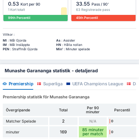
0.53
33.55
Kort per 90
Pass / 90'
1 Kort totalt
63 Registrerade pass
99th Percentil
45th Percentil
Villkor :
Ml
: Mål Gjorda
As
: Assister
IM
: Mål Insläppta
HN
: Hålla nollan
PEN
: Straffmål Gjorda
Min'
: Minuter spelade
Munashe Garananga statistik - detaljerad
Premiership
Superliga
UEFA Champions League
Da
Premiership statistik för Munashe Garananga
Per 90
Övergripande
Total
Percentil
minuter
2
Matcher Spelade
N/A
0
85 minuter
169
minuter
0
per match