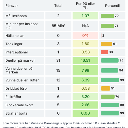
Per 90 eller
Försvar
Total
Percentil
%.
2
1.07
Mål Insläppta
70
Minuter per insläppt
85 Min'
N/A
71
mål
0
0%
Hålla nollan
2
3
1.60
Tacklingar
61
1
0.53
Interceptioner
38
31
16.51
Dueller på marken
95
Vunna dueller på
15
7.99
94
marken
12
6.39
Vunna dueller i luften
99
1
0.53
Dribblad förbi
51
6
3.20
Fullträffar
74
5
2.66
Blockerade skott
99
0
0.00
Straffar borta
99
Som försvarare har Munashe Garananga släppt in 2 mål och hållit 0 clean sheets i 2
matcher i Premiership 2025/2026 säsongen. Det betyder att när Munashe Garananga är