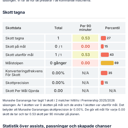
säsongen. Vi får se hur de presterar i de kommande matcherna.
Skott tagna
Per 90
Skottdata
Total
Percentil
minuter
1
0.53
Skott tagna
27
0
0.00
Skott på mål
15
/ 1
1
0.53
Skott utanför mål
43
/ 1
0 gånger
0.00
Målstolpen
69
Konverteringsfrekvens
0.00%
N/A
35
För Skott
0.00%
N/A
Skottprecision
15
0.00
N/A
N/A
Skott Per Mål Gjorda
Munashe Garananga har tagit 1 skott i 2 matcher hittills i Premiership 2025/2026
säsongen. Av 1 skotten var 0 skotten på mål och de andra 1 skotten var utanför mål. Det
betyder att Munashe Garanangas skottprecision är 0.00%. De gör ett mål för varje 0.00
skott de tar och tar 0.53 skott per 90 minuter på planen.
Statistik över assists, passningar och skapade chanser