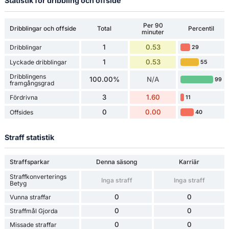
Statistik för dribbling och offside
Per 90
Dribblingar och offside
Total
Percentil
minuter
1
0.53
Dribblingar
29
1
0.53
Lyckade dribblingar
55
Dribblingens
100.00%
N/A
99
framgångsgrad
3
1.60
Fördrivna
11
0
0.00
Offsides
40
Straff statistik
Straffsparkar
Denna säsong
Karriär
Straffkonverterings
Inga straff
Inga straff
Betyg
0
0
Vunna straffar
0
0
Straffmål Gjorda
0
0
Missade straffar