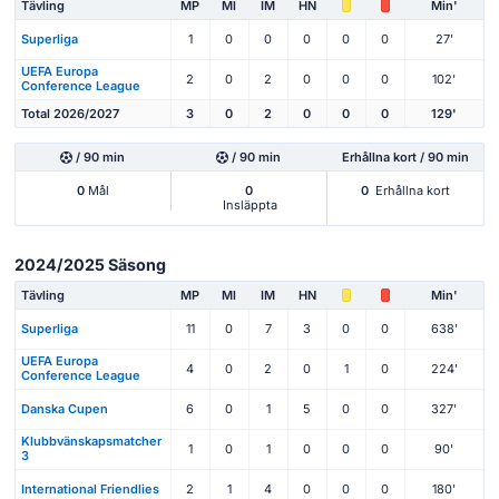
Tävling
MP
Ml
IM
HN
Min'
Superliga
1
0
0
0
0
0
27'
UEFA Europa
2
0
2
0
0
0
102'
Conference League
Total 2026/2027
3
0
2
0
0
0
129'
/ 90 min
/ 90 min
Erhållna kort / 90 min
0
Mål
0
0
Erhållna kort
Insläppta
2024/2025 Säsong
Tävling
MP
Ml
IM
HN
Min'
Superliga
11
0
7
3
0
0
638'
UEFA Europa
4
0
2
0
1
0
224'
Conference League
Danska Cupen
6
0
1
5
0
0
327'
Klubbvänskapsmatcher
1
0
1
0
0
0
90'
3
International Friendlies
2
1
4
0
0
0
180'