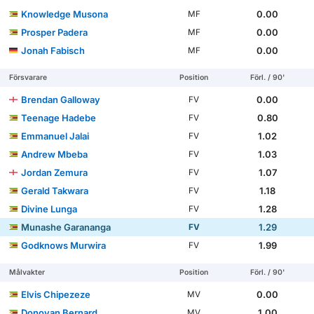
Knowledge Musona
0.00
MF
Prosper Padera
0.00
MF
Jonah Fabisch
0.00
MF
Försvarare
Position
Förl. / 90'
Brendan Galloway
0.00
FV
Teenage Hadebe
0.80
FV
Emmanuel Jalai
1.02
FV
Andrew Mbeba
1.03
FV
Jordan Zemura
1.07
FV
Gerald Takwara
1.18
FV
Divine Lunga
1.28
FV
Munashe Garananga
1.29
FV
Godknows Murwira
1.99
FV
Målvakter
Position
Förl. / 90'
Elvis Chipezeze
0.00
MV
Donovan Bernard
1.00
MV