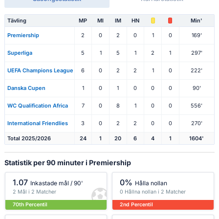
Tävling
MP
Ml
IM
HN
Min'
Premiership
2
0
2
0
1
0
169'
Superliga
5
1
5
1
2
1
297'
UEFA Champions League
6
0
2
2
1
0
222'
Danska Cupen
1
0
1
0
0
0
90'
WC Qualification Africa
7
0
8
1
0
0
556'
International Friendlies
3
0
2
2
0
0
270'
Total 2025/2026
24
1
20
6
4
1
1604'
Statistik per 90 minuter i Premiership
1.07
0%
Inkastade mål / 90'
Hålla nollan
2 Mål i 2 Matcher
0 Hållna nollan i 2 Matcher
70th Percentil
2nd Percentil