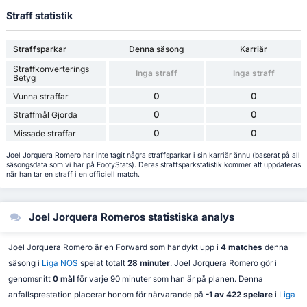
Straff statistik
Straffsparkar
Denna säsong
Karriär
Straffkonverterings
Inga straff
Inga straff
Betyg
0
0
Vunna straffar
0
0
Straffmål Gjorda
0
0
Missade straffar
Joel Jorquera Romero har inte tagit några straffsparkar i sin karriär ännu (baserat på all
säsongsdata som vi har på FootyStats). Deras straffsparkstatistik kommer att uppdateras
när han tar en straff i en officiell match.
Joel Jorquera Romeros statistiska analys
Joel Jorquera Romero är en Forward som har dykt upp i
4 matches
denna
säsong i
Liga NOS
spelat totalt
28 minuter
. Joel Jorquera Romero gör i
genomsnitt
0 mål
för varje 90 minuter som han är på planen. Denna
anfallsprestation placerar honom för närvarande på
-1 av 422 spelare
i
Liga