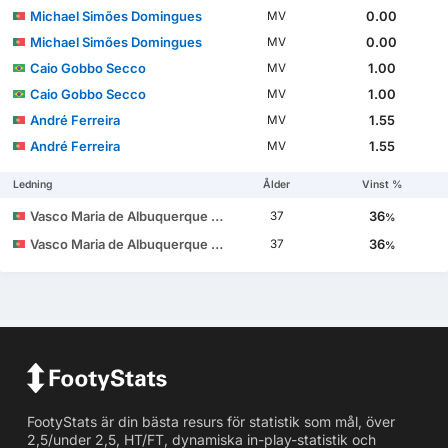
Michael Simões Domingues
0.00
MV
Michael Simões Domingues
0.00
MV
Caio Gobbo Secco
1.00
MV
Caio Gobbo Secco
1.00
MV
André Ferreira
1.55
MV
André Ferreira
1.55
MV
Ledning
Ålder
Vinst %
Vasco Maria de Albuquerque Botelho da Costa
36
37
%
Vasco Maria de Albuquerque Botelho da Costa
36
37
%
FootyStats är din bästa resurs för statistik som mål, över
2,5/under 2,5, HT/FT, dynamiska in-play-statistik och