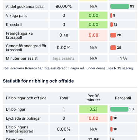
90.00%
N/A
Andel godkända pass
93
0
0.00
Viktiga pass
8
0
0.00
Krossboll
12
Framgångsrika
0
0.00
28
/ 0
krossboll
Genomförandegrad för
0.00%
N/A
28
krossboll
N/A
N/A
Minuter per assist
Inga assists
Joel Jorquera Romero har inte assisterat till några mål under denna Liga NOS säsong.
Statistik för dribbling och offside
Per 90
Dribblingar och offside
Total
Percentil
minuter
1
3.21
Dribblingar
90
0
0.00
Lyckade dribblingar
10
Dribblingens
0.00%
N/A
10
framgångsgrad
4
12.86
Fördrivna
0