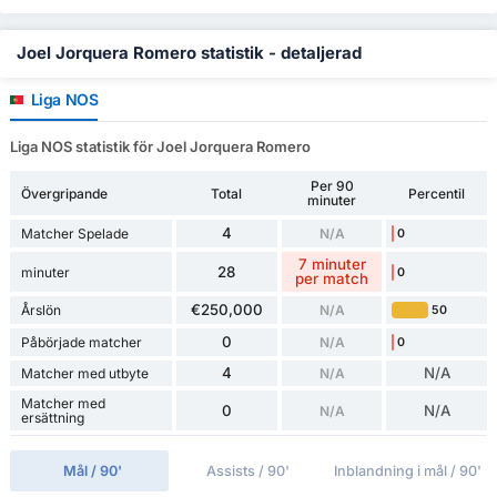
Joel Jorquera Romero statistik - detaljerad
Liga NOS
Liga NOS statistik för Joel Jorquera Romero
Per 90
Övergripande
Total
Percentil
minuter
4
Matcher Spelade
N/A
0
7 minuter
28
minuter
0
per match
€250,000
Årslön
N/A
50
0
Påbörjade matcher
N/A
0
4
N/A
Matcher med utbyte
N/A
Matcher med
0
N/A
N/A
ersättning
Mål / 90'
Assists / 90'
Inblandning i mål / 90'