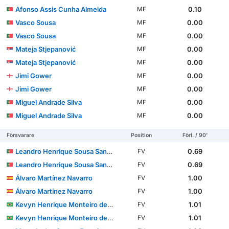
Afonso Assis Cunha Almeida
0.10
MF
Vasco Sousa
0.00
MF
Vasco Sousa
0.00
MF
Mateja Stjepanović
0.00
MF
Mateja Stjepanović
0.00
MF
Jimi Gower
0.00
MF
Jimi Gower
0.00
MF
Miguel Andrade Silva
0.00
MF
Miguel Andrade Silva
0.00
MF
Försvarare
Position
Förl. / 90'
Leandro Henrique Sousa Santos
0.69
FV
Leandro Henrique Sousa Santos
0.69
FV
Álvaro Martínez Navarro
1.00
FV
Álvaro Martínez Navarro
1.00
FV
Kevyn Henrique Monteiro de Souza
1.01
FV
Kevyn Henrique Monteiro de Souza
1.01
FV