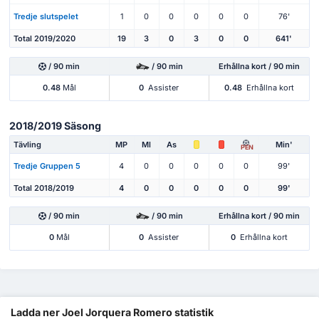
Tredje slutspelet
1
0
0
0
0
0
76'
Total 2019/2020
19
3
0
3
0
0
641'
/ 90 min
/ 90 min
Erhållna kort / 90 min
0.48
Mål
0
Assister
0.48
Erhållna kort
2018/2019 Säsong
Tävling
MP
Ml
As
Min'
PEN
Tredje Gruppen 5
4
0
0
0
0
0
99'
Total 2018/2019
4
0
0
0
0
0
99'
/ 90 min
/ 90 min
Erhållna kort / 90 min
0
Mål
0
Assister
0
Erhållna kort
Ladda ner Joel Jorquera Romero statistik