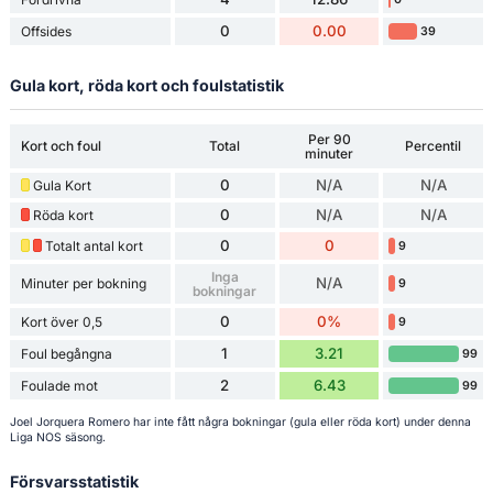
0
0.00
Offsides
39
Gula kort, röda kort och foulstatistik
Per 90
Kort och foul
Total
Percentil
minuter
0
N/A
N/A
Gula Kort
0
N/A
N/A
Röda kort
0
0
Totalt antal kort
9
Inga
N/A
Minuter per bokning
9
bokningar
0
0%
Kort över 0,5
9
1
3.21
Foul begångna
99
2
6.43
Foulade mot
99
Joel Jorquera Romero har inte fått några bokningar (gula eller röda kort) under denna
Liga NOS säsong.
Försvarsstatistik