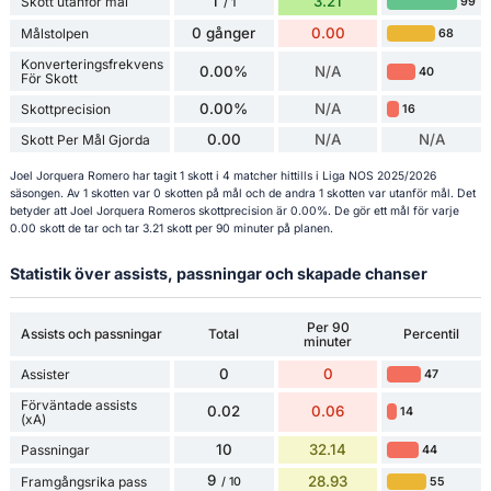
1
3.21
Skott utanför mål
99
/ 1
0 gånger
0.00
Målstolpen
68
Konverteringsfrekvens
0.00%
N/A
40
För Skott
0.00%
N/A
Skottprecision
16
0.00
N/A
N/A
Skott Per Mål Gjorda
Joel Jorquera Romero har tagit 1 skott i 4 matcher hittills i Liga NOS 2025/2026
säsongen. Av 1 skotten var 0 skotten på mål och de andra 1 skotten var utanför mål. Det
betyder att Joel Jorquera Romeros skottprecision är 0.00%. De gör ett mål för varje
0.00 skott de tar och tar 3.21 skott per 90 minuter på planen.
Statistik över assists, passningar och skapade chanser
Per 90
Assists och passningar
Total
Percentil
minuter
0
0
Assister
47
Förväntade assists
0.02
0.06
14
(xA)
10
32.14
Passningar
44
9
28.93
Framgångsrika pass
55
/ 10