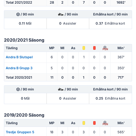
Total 2021/2022
28
2
0
7
0
0
1692'
/ 90 min
/ 90 min
Erhållna kort / 90 min
0.11
Mål
0
Assister
0.37
Erhållna kort
2020/2021 Säsong
Tävling
MP
Ml
As
Min'
PEN
Andra B Slutspel
6
0
0
1
0
0
367'
Andra B Grupp 3
5
0
0
0
0
0
350'
Total 2020/2021
11
0
0
1
0
0
717'
/ 90 min
/ 90 min
Erhållna kort / 90 min
0
Mål
0
Assister
0.25
Erhållna kort
2019/2020 Säsong
Tävling
MP
Ml
As
Min'
PEN
Tredje Gruppen 5
18
3
0
3
0
0
565'