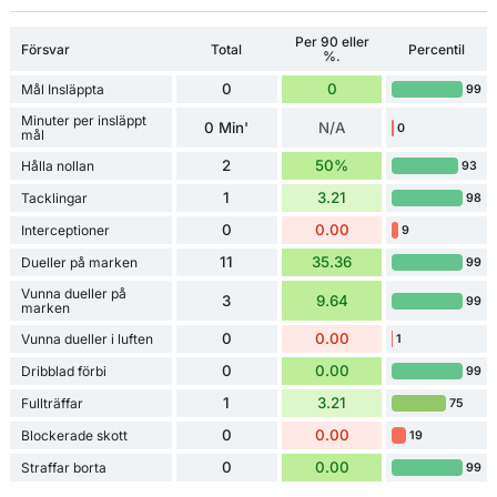
Per 90 eller
Försvar
Total
Percentil
%.
0
0
Mål Insläppta
99
Minuter per insläppt
0 Min'
N/A
0
mål
2
50%
Hålla nollan
93
1
3.21
Tacklingar
98
0
0.00
Interceptioner
9
11
35.36
Dueller på marken
99
Vunna dueller på
3
9.64
99
marken
0
0.00
Vunna dueller i luften
1
0
0.00
Dribblad förbi
99
1
3.21
Fullträffar
75
0
0.00
Blockerade skott
19
0
0.00
Straffar borta
99