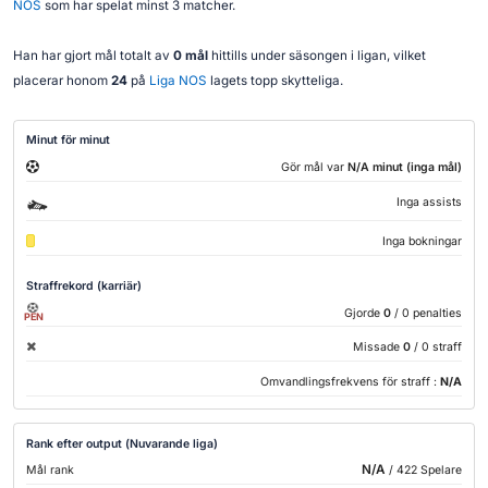
NOS
som har spelat minst 3 matcher.
Han har gjort mål totalt av
0 mål
hittills under säsongen i ligan, vilket
placerar honom
24
på
Liga NOS
lagets topp skytteliga.
Minut för minut
Gör mål var
N/A minut (inga mål)
Inga assists
Inga bokningar
Straffrekord (karriär)
Gjorde
0
/ 0 penalties
PEN
Missade
0
/ 0 straff
Omvandlingsfrekvens för straff :
N/A
Rank efter output (Nuvarande liga)
N/A
Mål rank
/ 422 Spelare