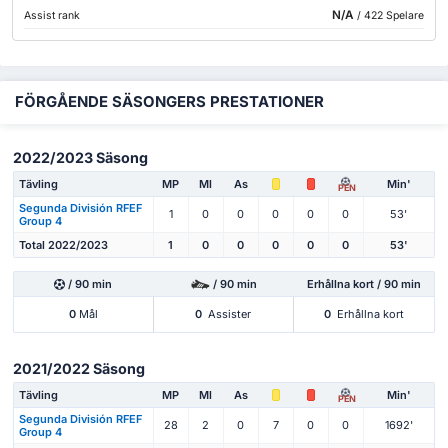
N/A
Assist rank
/ 422 Spelare
FÖRGÅENDE SÄSONGERS PRESTATIONER
2022/2023 Säsong
Tävling
MP
Ml
As
Min'
PEN
Segunda División RFEF
1
0
0
0
0
0
53'
Group 4
Total 2022/2023
1
0
0
0
0
0
53'
/ 90 min
/ 90 min
Erhållna kort / 90 min
0
Mål
0
Assister
0
Erhållna kort
2021/2022 Säsong
Tävling
MP
Ml
As
Min'
PEN
Segunda División RFEF
28
2
0
7
0
0
1692'
Group 4