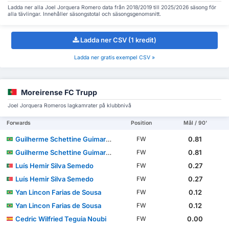
Ladda ner alla Joel Jorquera Romero data från 2018/2019 till 2025/2026 säsong för
alla tävlingar. Innehåller säsongstotal och säsongsgenomsnitt.
Ladda ner CSV (1 kredit)
Ladda ner gratis exempel CSV »
Moreirense FC Trupp
Joel Jorquera Romeros lagkamrater på klubbnivå
Forwards
Position
Mål / 90'
Guilherme Schettine Guimarães
0.81
FW
Guilherme Schettine Guimarães
0.81
FW
Luís Hemir Silva Semedo
0.27
FW
Luís Hemir Silva Semedo
0.27
FW
Yan Lincon Farias de Sousa
0.12
FW
Yan Lincon Farias de Sousa
0.12
FW
Cedric Wilfried Teguia Noubi
0.00
FW