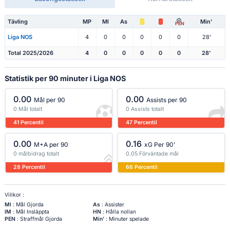
Tävling
MP
Ml
As
Min'
PEN
Liga NOS
4
0
0
0
0
0
28'
Total 2025/2026
4
0
0
0
0
0
28'
Statistik per 90 minuter i Liga NOS
0.00
0.00
Mål per 90
Assists per 90
0 Mål totalt
0 Assists totalt
41 Percentil
47 Percentil
0.00
0.16
M+A per 90
xG Per 90'
0 målbidrag totalt
0.05 Förväntade mål
28 Percentil
66 Percentil
Villkor :
Ml
: Mål Gjorda
As
: Assister
IM
: Mål Insläppta
HN
: Hålla nollan
PEN
: Straffmål Gjorda
Min'
: Minuter spelade