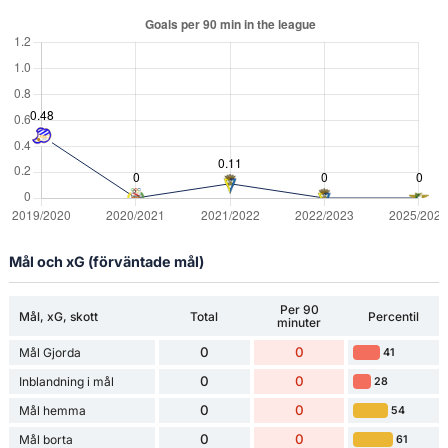
Mål och xG (förväntade mål)
Per 90
Mål, xG, skott
Total
Percentil
minuter
0
0
Mål Gjorda
41
0
0
Inblandning i mål
28
0
0
Mål hemma
54
0
0
Mål borta
61