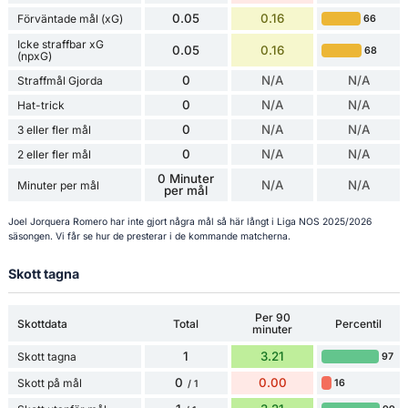
0.05
0.16
Förväntade mål (xG)
66
Icke straffbar xG
0.05
0.16
68
(npxG)
0
N/A
N/A
Straffmål Gjorda
0
N/A
N/A
Hat-trick
0
N/A
N/A
3 eller fler mål
0
N/A
N/A
2 eller fler mål
0 Minuter
N/A
N/A
Minuter per mål
per mål
Joel Jorquera Romero har inte gjort några mål så här långt i Liga NOS 2025/2026
säsongen. Vi får se hur de presterar i de kommande matcherna.
Skott tagna
Per 90
Skottdata
Total
Percentil
minuter
1
3.21
Skott tagna
97
0
0.00
Skott på mål
16
/ 1