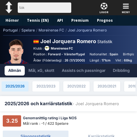
LIGOR
MENY
Hörnor
Tennis (EN)
API
Premium
Prognos
Portugal
/
Spelare
/
Moreirense FC
/
Joel Jorquera Romero
Joel Jorquera Romero
Statistik
Klubb :
Moreirense FC
Position :
Forward - Vänsterflygel
Nationalitet :
Spain
Birthplac
Ålder (Födelsedag) :
26 (1/1/2000)
Längd :
171cm
Vikt :
68kg
Allmän
Mål, xG, skott
Assists och passningar
Dribbling
2025/2026
2022/2023
2021/2022
2020/2021
2019
2025/2026 och karriärstatistik
- Joel Jorquera Romero
Genomsnittlig rating i Liga NOS
3.25
Mål rank : -1 / 422 Spelare
Säsongsstatistik
Karriärstatistik