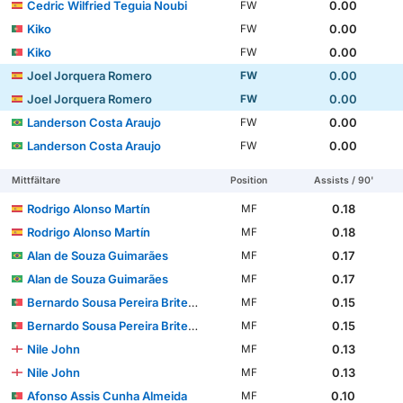
Cedric Wilfried Teguia Noubi
0.00
FW
Kiko
0.00
FW
Kiko
0.00
FW
Joel Jorquera Romero
0.00
FW
Joel Jorquera Romero
0.00
FW
Landerson Costa Araujo
0.00
FW
Landerson Costa Araujo
0.00
FW
Mittfältare
Position
Assists / 90'
Rodrigo Alonso Martín
0.18
MF
Rodrigo Alonso Martín
0.18
MF
Alan de Souza Guimarães
0.17
MF
Alan de Souza Guimarães
0.17
MF
Bernardo Sousa Pereira Brites Martins
0.15
MF
Bernardo Sousa Pereira Brites Martins
0.15
MF
Nile John
0.13
MF
Nile John
0.13
MF
Afonso Assis Cunha Almeida
0.10
MF