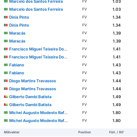
Marcelo dos Santos Ferreira
1.03
FV
Marcelo dos Santos Ferreira
1.03
FV
Dinis Pinto
1.34
FV
Dinis Pinto
1.34
FV
Maracás
1.39
FV
Maracás
1.39
FV
Francisco Miguel Teixeira Domingues
1.41
FV
Francisco Miguel Teixeira Domingues
1.41
FV
Fabiano
1.43
FV
Fabiano
1.43
FV
Diogo Martins Travassos
1.44
FV
Diogo Martins Travassos
1.44
FV
Gilberto Dambi Batista
1.49
FV
Gilberto Dambi Batista
1.49
FV
Michel Augusto Modesto Rafael dos Santos
1.80
FV
Michel Augusto Modesto Rafael dos Santos
1.80
FV
Målvakter
Position
Förl. / 90'