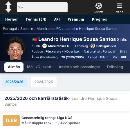
LIGOR
MENY
Hörnor
Tennis (EN)
API
Premium
Prognos
Portugal
/
Spelare
/
Moreirense FC
/
Leandro Henrique Sousa Santos
Leandro Henrique Sousa Santos
Statisti
Klubb :
Moreirense FC
Landslag :
Portugal U20
Position :
Försvarare - Höger bak
Nationalitet :
Portugal
Birthpl
Ålder (Födelsedag) :
20 (28/9/2005)
Längd :
181cm
Vikt :
68kg
Allmän
Mål, xG, skott
Assists och passningar
Dribbling
2025/2026
2024/2025
2025/2026 och karriärstatistik
- Leandro Henrique Sousa
Santos
Genomsnittlig rating i Liga NOS
6.69
Mål insläppta rank : -1 / 422 Spelare