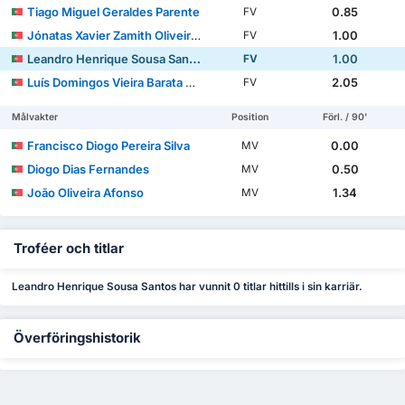
Tiago Miguel Geraldes Parente
0.85
FV
Jónatas Xavier Zamith Oliveira Noro
1.00
FV
Leandro Henrique Sousa Santos
1.00
FV
Luís Domingos Vieira Barata Gomes
2.05
FV
Målvakter
Position
Förl. / 90'
Francisco Diogo Pereira Silva
0.00
MV
Diogo Dias Fernandes
0.50
MV
João Oliveira Afonso
1.34
MV
Troféer och titlar
Leandro Henrique Sousa Santos har vunnit 0 titlar hittills i sin karriär.
Överföringshistorik