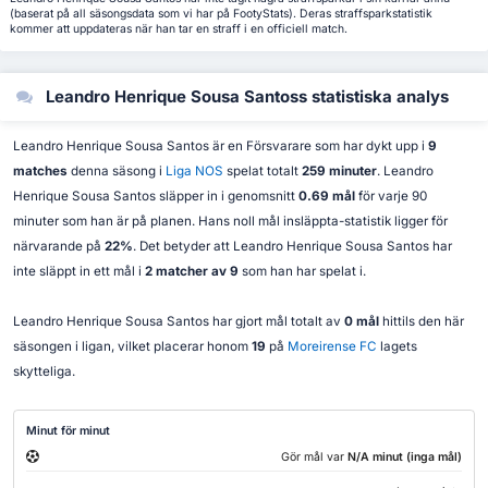
(baserat på all säsongsdata som vi har på FootyStats). Deras straffsparkstatistik
kommer att uppdateras när han tar en straff i en officiell match.
Leandro Henrique Sousa Santoss statistiska analys
Leandro Henrique Sousa Santos är en Försvarare som har dykt upp i
9
matches
denna säsong i
Liga NOS
spelat totalt
259 minuter
. Leandro
Henrique Sousa Santos släpper in i genomsnitt
0.69 mål
för varje 90
minuter som han är på planen. Hans noll mål insläppta-statistik ligger för
närvarande på
22%
. Det betyder att Leandro Henrique Sousa Santos har
inte släppt in ett mål i
2 matcher av 9
som han har spelat i.
Leandro Henrique Sousa Santos har gjort mål totalt av
0 mål
hittils den här
säsongen i ligan, vilket placerar honom
19
på
Moreirense FC
lagets
skytteliga.
Minut för minut
Gör mål var
N/A minut (inga mål)