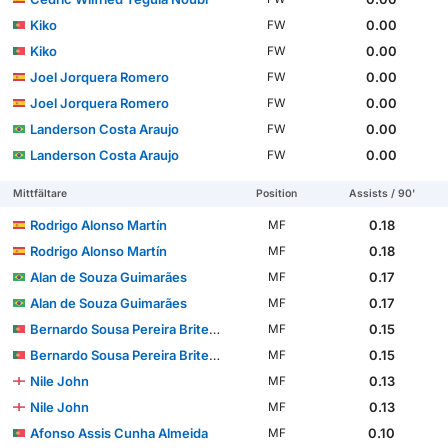
Kiko
0.00
FW
Kiko
0.00
FW
Joel Jorquera Romero
0.00
FW
Joel Jorquera Romero
0.00
FW
Landerson Costa Araujo
0.00
FW
Landerson Costa Araujo
0.00
FW
Mittfältare
Position
Assists / 90'
Rodrigo Alonso Martín
0.18
MF
Rodrigo Alonso Martín
0.18
MF
Alan de Souza Guimarães
0.17
MF
Alan de Souza Guimarães
0.17
MF
Bernardo Sousa Pereira Brites Martins
0.15
MF
Bernardo Sousa Pereira Brites Martins
0.15
MF
Nile John
0.13
MF
Nile John
0.13
MF
Afonso Assis Cunha Almeida
0.10
MF