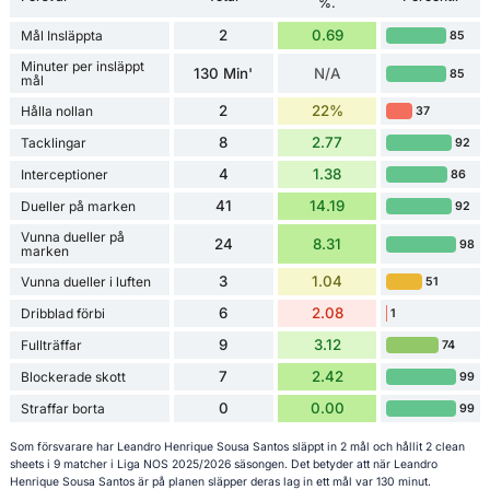
%.
2
0.69
Mål Insläppta
85
Minuter per insläppt
130 Min'
N/A
85
mål
2
22%
Hålla nollan
37
8
2.77
Tacklingar
92
4
1.38
Interceptioner
86
41
14.19
Dueller på marken
92
Vunna dueller på
24
8.31
98
marken
3
1.04
Vunna dueller i luften
51
6
2.08
Dribblad förbi
1
9
3.12
Fullträffar
74
7
2.42
Blockerade skott
99
0
0.00
Straffar borta
99
Som försvarare har Leandro Henrique Sousa Santos släppt in 2 mål och hållit 2 clean
sheets i 9 matcher i Liga NOS 2025/2026 säsongen. Det betyder att när Leandro
Henrique Sousa Santos är på planen släpper deras lag in ett mål var 130 minut.