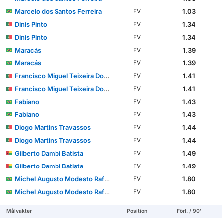
Marcelo dos Santos Ferreira
1.03
FV
Dinis Pinto
1.34
FV
Dinis Pinto
1.34
FV
Maracás
1.39
FV
Maracás
1.39
FV
Francisco Miguel Teixeira Domingues
1.41
FV
Francisco Miguel Teixeira Domingues
1.41
FV
Fabiano
1.43
FV
Fabiano
1.43
FV
Diogo Martins Travassos
1.44
FV
Diogo Martins Travassos
1.44
FV
Gilberto Dambi Batista
1.49
FV
Gilberto Dambi Batista
1.49
FV
Michel Augusto Modesto Rafael dos Santos
1.80
FV
Michel Augusto Modesto Rafael dos Santos
1.80
FV
Målvakter
Position
Förl. / 90'