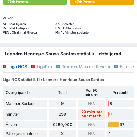
78th Percentil
67th Percentil
Villkor :
Ml
: Mål Gjorda
As
: Assister
IM
: Mål Insläppta
HN
: Hålla nollan
PEN
: Straffmål Gjorda
Min'
: Minuter spelade
Leandro Henrique Sousa Santos statistik - detaljerad
Liga NOS
LigaPro
Tournoi Maurice Revello
Elite Le
Liga NOS statistik för Leandro Henrique Sousa Santos
Per 90
Övergripande
Total
Percentil
minuter
9
Matcher Spelade
N/A
6
29 minuter
259
minuter
0
per match
€280,000
Årslön
N/A
57
2
Påbörjade matcher
N/A
1