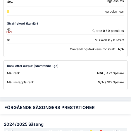
Inga assists
Inga bokningar
Straffrekord (karriär)
Gjorde
0
/ 0 penalties
PEN
Missade
0
/ 0 straff
Omvandlingsfrekvens för straff :
N/A
Rank efter output (Nuvarande liga)
N/A
Mål rank
/ 422 Spelare
N/A
Mål insläppta rank
/ 185 Spelare
FÖRGÅENDE SÄSONGERS PRESTATIONER
2024/2025 Säsong