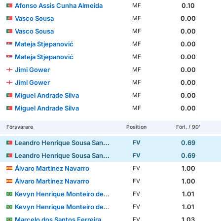
Afonso Assis Cunha Almeida
0.10
MF
Vasco Sousa
0.00
MF
Vasco Sousa
0.00
MF
Mateja Stjepanović
0.00
MF
Mateja Stjepanović
0.00
MF
Jimi Gower
0.00
MF
Jimi Gower
0.00
MF
Miguel Andrade Silva
0.00
MF
Miguel Andrade Silva
0.00
MF
Försvarare
Position
Förl. / 90'
Leandro Henrique Sousa Santos
0.69
FV
Leandro Henrique Sousa Santos
0.69
FV
Álvaro Martínez Navarro
1.00
FV
Álvaro Martínez Navarro
1.00
FV
Kevyn Henrique Monteiro de Souza
1.01
FV
Kevyn Henrique Monteiro de Souza
1.01
FV
Marcelo dos Santos Ferreira
1.03
FV