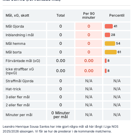
Per 90
Mål, xG, skott
Total
Percentil
minuter
0
0
Mål Gjorda
41
0
0
Inblandning i mål
28
0
0
Mål hemma
54
0
0
Mål borta
61
0.00
0.00
Förväntade mål (xG)
8
Icke straffbar xG
0.00
0.00
8
(npxG)
0
N/A
N/A
Straffmål Gjorda
0
N/A
N/A
Hat-trick
0
N/A
N/A
3 eller fler mål
0
N/A
N/A
2 eller fler mål
0 Minuter
N/A
N/A
Minuter per mål
per mål
Leandro Henrique Sousa Santos har inte gjort några mål så här långt i Liga NOS
2025/2026 säsongen. Vi får se hur de presterar i de kommande matcherna.