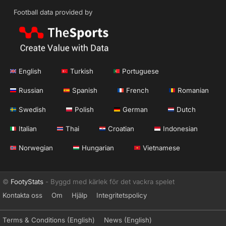
Football data provided by
English
Turkish
Portuguese
Russian
Spanish
French
Romanian
Swedish
Polish
German
Dutch
Italian
Thai
Croatian
Indonesian
Norwegian
Hungarian
Vietnamese
©
FootyStats
- Byggd med kärlek för det vackra spelet
Kontakta oss
Om
Hjälp
Integritetspolicy
Terms & Conditions (English)
News (English)