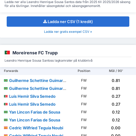
Ladda ner alla Leandro Henrique Sousa Santos data från 2025 till 2025/2026 säsong
för alla tävlingar. Innehåller säsongstotal och säsongsgenomsnitt.
Ladda ner CSV (1 kredit)
Ladda ner gratis exempel CSV »
Moreirense FC Trupp
Leandro Henrique Sousa Santoss lagkamrater på klubbnivå
Forwards
Position
Mål / 90'
Guilherme Schettine Guimarães
0.81
FW
Guilherme Schettine Guimarães
0.81
FW
Luís Hemir Silva Semedo
0.27
FW
Luís Hemir Silva Semedo
0.27
FW
Yan Lincon Farias de Sousa
0.12
FW
Yan Lincon Farias de Sousa
0.12
FW
Cedric Wilfried Teguia Noubi
0.00
FW
Cedric Wilfried Teguia Noubi
0.00
FW