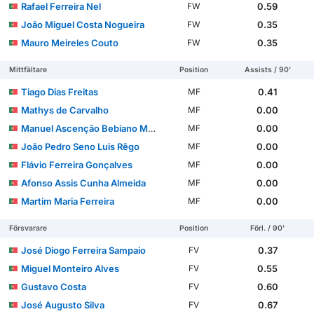
Rafael Ferreira Nel
0.59
FW
João Miguel Costa Nogueira
0.35
FW
Mauro Meireles Couto
0.35
FW
Mittfältare
Position
Assists / 90'
Tiago Dias Freitas
0.41
MF
Mathys de Carvalho
0.00
MF
Manuel Ascenção Bebiano Mendonça
0.00
MF
João Pedro Seno Luis Rêgo
0.00
MF
Flávio Ferreira Gonçalves
0.00
MF
Afonso Assis Cunha Almeida
0.00
MF
Martim Maria Ferreira
0.00
MF
Försvarare
Position
Förl. / 90'
José Diogo Ferreira Sampaio
0.37
FV
Miguel Monteiro Alves
0.55
FV
Gustavo Costa
0.60
FV
José Augusto Silva
0.67
FV