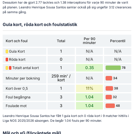
Dessutom har de gjort 2.77 tackles och 1.38 interceptions för varje 90 minuter de varit
på planen. Leandro Henrique Sousa Santos samlar också på sig ungefär 3.12 clearances
på samma gång.
Gula kort, röda kort och foulstatistik
Per 90
Kort och foul
Total
Percentil
minuter
1
N/A
N/A
Gula Kort
0
N/A
N/A
Röda kort
1
0.35
Totalt antal kort
78
259 min' /
N/A
Minuter per bokning
34
kort
1
11%
Kort över 0,5
38
3
1.04
Foul begångna
32
3
1.04
Foulade mot
48
Leandro Henrique Sousa Santos har fått 1 gula kort och 0 röda kort i 9 matcher hittills i
Liga NOS 2025/2026 säsongen. De begår 1.04 fouls per 90 minuter.
Mål och xG (förväntade mål)