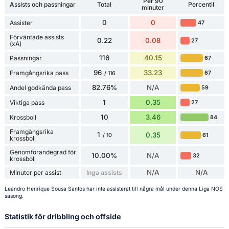
Per 90
Assists och passningar
Total
Percentil
minuter
0
0
Assister
47
Förväntade assists
0.22
0.08
27
(xA)
116
40.15
Passningar
67
96
33.23
Framgångsrika pass
67
/ 116
82.76%
N/A
Andel godkända pass
59
1
0.35
Viktiga pass
27
10
3.46
Krossboll
84
Framgångsrika
1
0.35
61
/ 10
krossboll
Genomförandegrad för
10.00%
N/A
32
krossboll
N/A
N/A
Minuter per assist
Inga assists
Leandro Henrique Sousa Santos har inte assisterat till några mål under denna Liga NOS
säsong.
Statistik för dribbling och offside