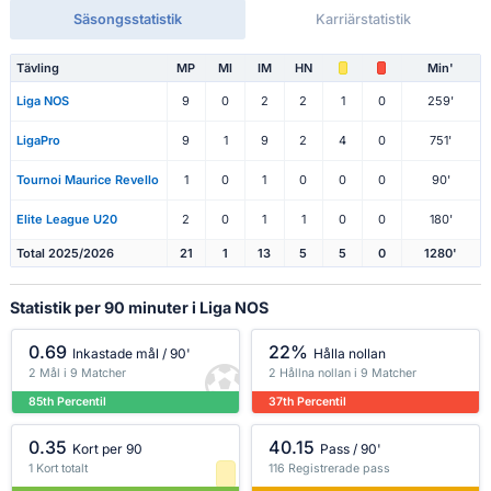
Säsongsstatistik
Karriärstatistik
Tävling
MP
Ml
IM
HN
Min'
Liga NOS
9
0
2
2
1
0
259'
LigaPro
9
1
9
2
4
0
751'
Tournoi Maurice Revello
1
0
1
0
0
0
90'
Elite League U20
2
0
1
1
0
0
180'
Total 2025/2026
21
1
13
5
5
0
1280'
Statistik per 90 minuter i Liga NOS
0.69
22%
Inkastade mål / 90'
Hålla nollan
2 Mål i 9 Matcher
2 Hållna nollan i 9 Matcher
85th Percentil
37th Percentil
0.35
40.15
Kort per 90
Pass / 90'
1 Kort totalt
116 Registrerade pass