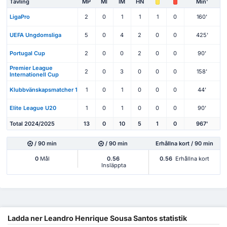
Tävling
MP
Ml
IM
HN
Min'
LigaPro
2
0
1
1
1
0
160'
UEFA Ungdomsliga
5
0
4
2
0
0
425'
Portugal Cup
2
0
0
2
0
0
90'
Premier League
2
0
3
0
0
0
158'
Internationell Cup
Klubbvänskapsmatcher 1
1
0
1
0
0
0
44'
Elite League U20
1
0
1
0
0
0
90'
Total 2024/2025
13
0
10
5
1
0
967'
/ 90 min
/ 90 min
Erhållna kort / 90 min
0
Mål
0.56
0.56
Erhållna kort
Insläppta
Ladda ner Leandro Henrique Sousa Santos statistik