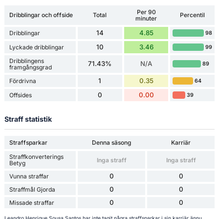
Per 90
Dribblingar och offside
Total
Percentil
minuter
14
4.85
Dribblingar
98
10
3.46
Lyckade dribblingar
99
Dribblingens
71.43%
N/A
89
framgångsgrad
1
0.35
Fördrivna
64
0
0.00
Offsides
39
Straff statistik
Straffsparkar
Denna säsong
Karriär
Straffkonverterings
Inga straff
Inga straff
Betyg
0
0
Vunna straffar
0
0
Straffmål Gjorda
0
0
Missade straffar
Leandro Henrique Sousa Santos har inte tagit några straffsparkar i sin karriär ännu