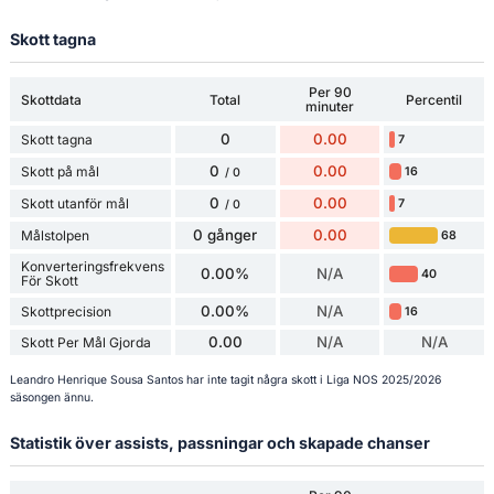
Skott tagna
Per 90
Skottdata
Total
Percentil
minuter
0
0.00
Skott tagna
7
0
0.00
Skott på mål
16
/ 0
0
0.00
Skott utanför mål
7
/ 0
0 gånger
0.00
Målstolpen
68
Konverteringsfrekvens
0.00%
N/A
40
För Skott
0.00%
N/A
Skottprecision
16
0.00
N/A
N/A
Skott Per Mål Gjorda
Leandro Henrique Sousa Santos har inte tagit några skott i Liga NOS 2025/2026
säsongen ännu.
Statistik över assists, passningar och skapade chanser