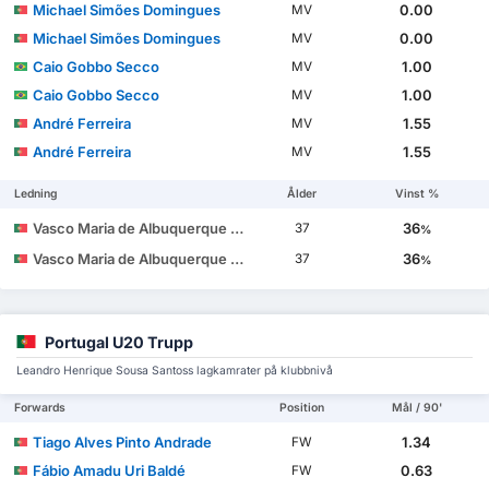
Michael Simões Domingues
0.00
MV
Michael Simões Domingues
0.00
MV
Caio Gobbo Secco
1.00
MV
Caio Gobbo Secco
1.00
MV
André Ferreira
1.55
MV
André Ferreira
1.55
MV
Ledning
Ålder
Vinst %
Vasco Maria de Albuquerque Botelho da Costa
36
37
%
Vasco Maria de Albuquerque Botelho da Costa
36
37
%
Portugal U20 Trupp
Leandro Henrique Sousa Santoss lagkamrater på klubbnivå
Forwards
Position
Mål / 90'
Tiago Alves Pinto Andrade
1.34
FW
Fábio Amadu Uri Baldé
0.63
FW