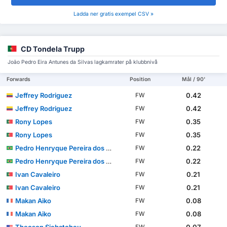
Ladda ner gratis exempel CSV »
CD Tondela Trupp
João Pedro Eira Antunes da Silvas lagkamrater på klubbnivå
Forwards
Position
Mål / 90'
Jeffrey Rodriguez
0.42
FW
Jeffrey Rodriguez
0.42
FW
Rony Lopes
0.35
FW
Rony Lopes
0.35
FW
Pedro Henryque Pereira dos Santos
0.22
FW
Pedro Henryque Pereira dos Santos
0.22
FW
Ivan Cavaleiro
0.21
FW
Ivan Cavaleiro
0.21
FW
Makan Aiko
0.08
FW
Makan Aiko
0.08
FW
Theoson Siebatcheu
0.07
FW