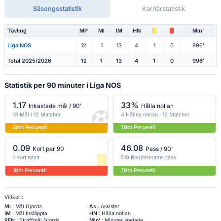
Säsongsstatistik
Karriärstatistik
Tävling
MP
Ml
IM
HN
Min'
Liga NOS
12
1
13
4
1
0
996'
Total 2025/2026
12
1
13
4
1
0
996'
Statistik per 90 minuter i Liga NOS
1.17
33%
Inkastade mål / 90'
Hålla nollan
13 Mål i 12 Matcher
4 Hållna nollan i 12 Matcher
58th Percentil
70th Percentil
0.09
46.08
Kort per 90
Pass / 90'
1 Kort totalt
510 Registrerade pass
18th Percentil
78th Percentil
Villkor :
Ml
: Mål Gjorda
As
: Assister
IM
: Mål Insläppta
HN
: Hålla nollan
PEN
: Straffmål Gjorda
Min'
: Minuter spelade