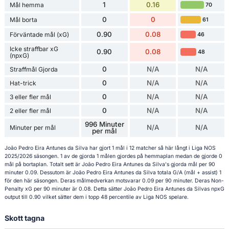
1
0.16
Mål hemma
70
0
0
Mål borta
61
0.90
0.08
Förväntade mål (xG)
46
Icke straffbar xG
0.90
0.08
48
(npxG)
0
N/A
N/A
Straffmål Gjorda
0
N/A
N/A
Hat-trick
0
N/A
N/A
3 eller fler mål
0
N/A
N/A
2 eller fler mål
996 Minuter
N/A
N/A
Minuter per mål
per mål
João Pedro Eira Antunes da Silva har gjort 1 mål i 12 matcher så här långt i Liga NOS
2025/2026 säsongen. 1 av de gjorda 1 målen gjordes på hemmaplan medan de gjorde 0
mål på bortaplan. Totalt sett är João Pedro Eira Antunes da Silva's gjorda mål per 90
minuter 0.09. Dessutom är João Pedro Eira Antunes da Silva totala G/A (mål + assist) 1
för den här säsongen. Deras målmedverkan motsvarar 0.09 per 90 minuter. Deras Non-
Penalty xG per 90 minuter är 0.08. Detta sätter João Pedro Eira Antunes da Silvas npxG
output till 0.90 vilket sätter dem i topp 48 percentile av Liga NOS spelare.
Skott tagna