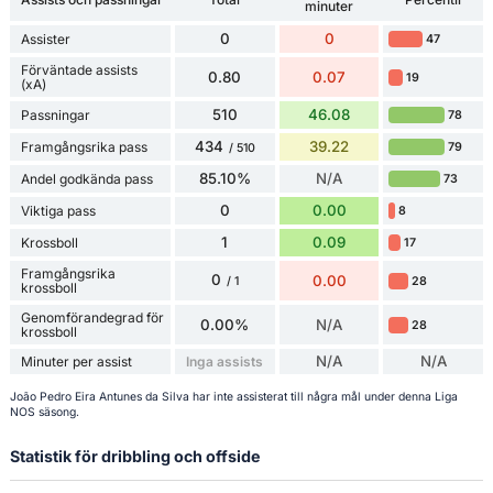
minuter
0
0
Assister
47
Förväntade assists
0.80
0.07
19
(xA)
510
46.08
Passningar
78
434
39.22
Framgångsrika pass
79
/ 510
85.10%
N/A
Andel godkända pass
73
0
0.00
Viktiga pass
8
1
0.09
Krossboll
17
Framgångsrika
0
0.00
28
/ 1
krossboll
Genomförandegrad för
0.00%
N/A
28
krossboll
N/A
N/A
Minuter per assist
Inga assists
João Pedro Eira Antunes da Silva har inte assisterat till några mål under denna Liga
NOS säsong.
Statistik för dribbling och offside