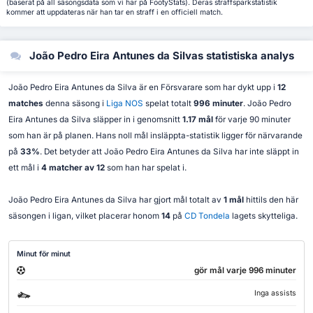
(baserat på all säsongsdata som vi har på FootyStats). Deras straffsparkstatistik
kommer att uppdateras när han tar en straff i en officiell match.
João Pedro Eira Antunes da Silvas statistiska analys
João Pedro Eira Antunes da Silva är en Försvarare som har dykt upp i
12
matches
denna säsong i
Liga NOS
spelat totalt
996 minuter
. João Pedro
Eira Antunes da Silva släpper in i genomsnitt
1.17 mål
för varje 90 minuter
som han är på planen. Hans noll mål insläppta-statistik ligger för närvarande
på
33%
. Det betyder att João Pedro Eira Antunes da Silva har inte släppt in
ett mål i
4 matcher av 12
som han har spelat i.
João Pedro Eira Antunes da Silva har gjort mål totalt av
1 mål
hittils den här
säsongen i ligan, vilket placerar honom
14
på
CD Tondela
lagets skytteliga.
Minut för minut
gör mål varje 996 minuter
Inga assists