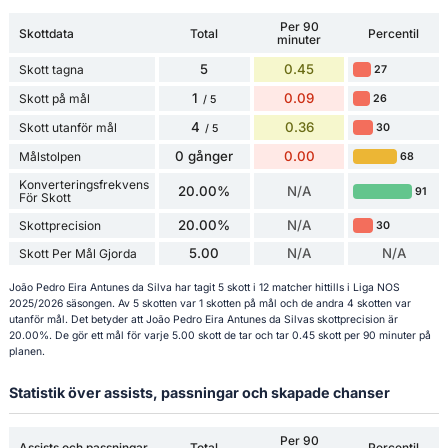
Per 90
Skottdata
Total
Percentil
minuter
5
0.45
Skott tagna
27
1
0.09
Skott på mål
26
/ 5
4
0.36
Skott utanför mål
30
/ 5
0 gånger
0.00
Målstolpen
68
Konverteringsfrekvens
20.00%
N/A
91
För Skott
20.00%
N/A
Skottprecision
30
5.00
N/A
N/A
Skott Per Mål Gjorda
João Pedro Eira Antunes da Silva har tagit 5 skott i 12 matcher hittills i Liga NOS
2025/2026 säsongen. Av 5 skotten var 1 skotten på mål och de andra 4 skotten var
utanför mål. Det betyder att João Pedro Eira Antunes da Silvas skottprecision är
20.00%. De gör ett mål för varje 5.00 skott de tar och tar 0.45 skott per 90 minuter på
planen.
Statistik över assists, passningar och skapade chanser
Per 90
Assists och passningar
Total
Percentil