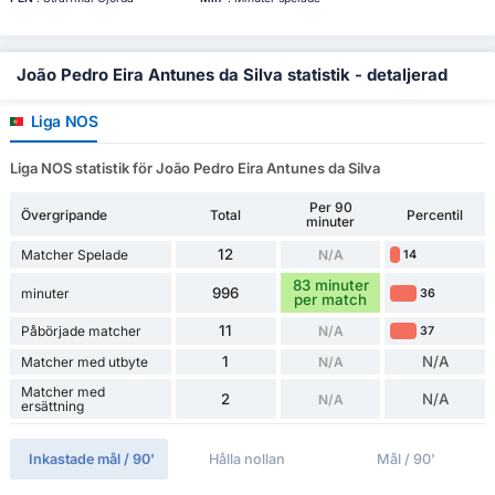
João Pedro Eira Antunes da Silva statistik - detaljerad
Liga NOS
Liga NOS statistik för João Pedro Eira Antunes da Silva
Per 90
Övergripande
Total
Percentil
minuter
12
Matcher Spelade
N/A
14
83 minuter
996
minuter
36
per match
11
Påbörjade matcher
N/A
37
1
N/A
Matcher med utbyte
N/A
Matcher med
2
N/A
N/A
ersättning
Inkastade mål / 90'
Hålla nollan
Mål / 90'