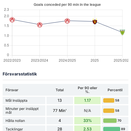
Försvarsstatistik
Per 90 eller
Försvar
Total
Percentil
%.
13
1.17
Mål Insläppta
58
Minuter per insläppt
77 Min'
N/A
58
mål
4
33%
Hålla nollan
70
28
2.53
Tacklingar
89