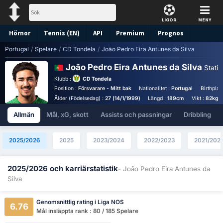
LIGOR
MENY
Hörnor
Tennis (EN)
API
Premium
Prognos
Portugal
/
Spelare
/
CD Tondela
/
João Pedro Eira Antunes da Silva
João Pedro Eira Antunes da Silva
Statist
Klubb :
CD Tondela
Position :
Försvarare - Mitt bak
Nationalitet :
Portugal
Birthplac
Ålder (Födelsedag) :
27 (14/1/1999)
Längd :
189cm
Vikt :
82kg
Allmän
Mål, xG, skott
Assists och passningar
Dribbling
2025/2026
2025
2023/2024
2022/2023
2021/202
2025/2026 och karriärstatistik
- João Pedro Eira Antunes da
Silva
Genomsnittlig rating i Liga NOS
6.76
Mål insläppta rank : 80 / 185 Spelare