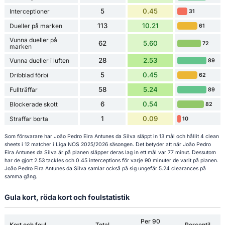
5
0.45
Interceptioner
31
113
10.21
Dueller på marken
61
Vunna dueller på
62
5.60
72
marken
28
2.53
Vunna dueller i luften
89
5
0.45
Dribblad förbi
62
58
5.24
Fullträffar
89
6
0.54
Blockerade skott
82
1
0.09
Straffar borta
10
Som försvarare har João Pedro Eira Antunes da Silva släppt in 13 mål och hållit 4 clean
sheets i 12 matcher i Liga NOS 2025/2026 säsongen. Det betyder att när João Pedro
Eira Antunes da Silva är på planen släpper deras lag in ett mål var 77 minut. Dessutom
har de gjort 2.53 tackles och 0.45 interceptions för varje 90 minuter de varit på planen.
João Pedro Eira Antunes da Silva samlar också på sig ungefär 5.24 clearances på
samma gång.
Gula kort, röda kort och foulstatistik
Per 90
Kort och foul
Total
Percentil