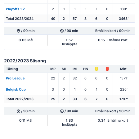
Playoffs 1 2
2
1
1
1
1
0
180'
Total 2023/2024
40
2
57
8
6
0
3463'
/ 90 min
/ 90 min
Erhållna kort / 90 min
0.03
Mål
1.57
0.15
Erhållna kort
Insläppta
2022/2023 Säsong
Tävling
MP
Ml
IM
HN
Min'
Pro League
22
2
32
6
6
0
1571'
Belgisk Cup
3
0
1
0
1
0
226'
Total 2022/2023
25
2
33
6
7
0
1797'
/ 90 min
/ 90 min
Erhållna kort / 90 min
0.11
Mål
1.83
0.34
Erhållna kort
Insläppta