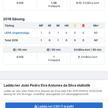
0
Mål
1.08
0.13
Erhållna kort
Insläppta
2018 Säsong
Tävling
MP
Ml
IM
HN
Min'
UEFA Ungdomsliga
1
0
1
0
0
0
90'
Total 2018
1
0
1
0
0
0
90'
/ 90 min
/ 90 min
Erhållna kort / 90 min
0
Mål
1
0
Erhållna kort
Insläppta
Ladda ner João Pedro Eira Antunes da Silva statistik
Ladda ner alla João Pedro Eira Antunes da Silva data från 2017/2018 till 2025/2026
säsong för alla tävlingar. Innehåller säsongstotal och säsongsgenomsnitt.
Ladda ner CSV (1 kredit)