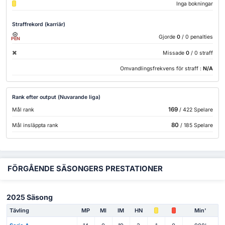
Inga bokningar
Straffrekord (karriär)
Gjorde
0
/ 0 penalties
PEN
Missade
0
/ 0 straff
Omvandlingsfrekvens för straff :
N/A
Rank efter output (Nuvarande liga)
169
Mål rank
/ 422 Spelare
80
Mål insläppta rank
/ 185 Spelare
FÖRGÅENDE SÄSONGERS PRESTATIONER
2025 Säsong
Tävling
MP
Ml
IM
HN
Min'