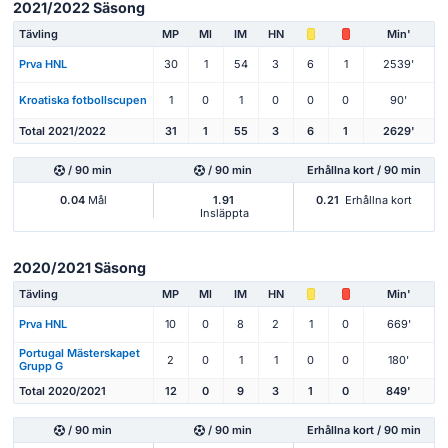
2021/2022 Säsong
Tävling
MP
Ml
IM
HN
Min'
Prva HNL
30
1
54
3
6
1
2539'
Kroatiska fotbollscupen
1
0
1
0
0
0
90'
Total 2021/2022
31
1
55
3
6
1
2629'
/ 90 min
/ 90 min
Erhållna kort / 90 min
0.04
Mål
1.91
0.21
Erhållna kort
Insläppta
2020/2021 Säsong
Tävling
MP
Ml
IM
HN
Min'
Prva HNL
10
0
8
2
1
0
669'
Portugal Mästerskapet
2
0
1
1
0
0
180'
Grupp G
Total 2020/2021
12
0
9
3
1
0
849'
/ 90 min
/ 90 min
Erhållna kort / 90 min