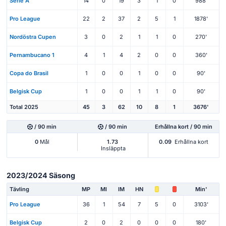
Serie A
14
0
19
3
1
0
988'
Pro League
22
2
37
2
5
1
1878'
Nordöstra Cupen
3
0
2
1
1
0
270'
Pernambucano 1
4
1
4
2
0
0
360'
Copa do Brasil
1
0
0
1
0
0
90'
Belgisk Cup
1
0
0
1
1
0
90'
Total 2025
45
3
62
10
8
1
3676'
/ 90 min
/ 90 min
Erhållna kort / 90 min
0
Mål
1.73
0.09
Erhållna kort
Insläppta
2023/2024 Säsong
Tävling
MP
Ml
IM
HN
Min'
Pro League
36
1
54
7
5
0
3103'
Belgisk Cup
2
0
2
0
0
0
180'