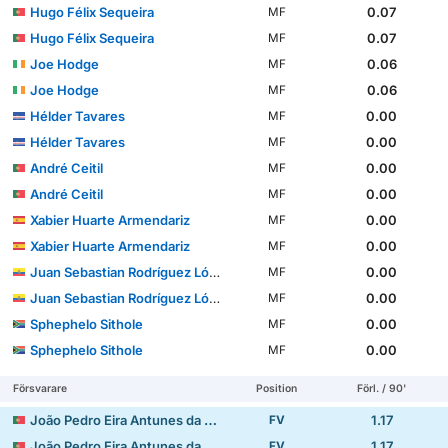
Hugo Félix Sequeira
0.07
MF
Hugo Félix Sequeira
0.07
MF
Joe Hodge
0.06
MF
Joe Hodge
0.06
MF
Hélder Tavares
0.00
MF
Hélder Tavares
0.00
MF
André Ceitil
0.00
MF
André Ceitil
0.00
MF
Xabier Huarte Armendariz
0.00
MF
Xabier Huarte Armendariz
0.00
MF
Juan Sebastian Rodríguez López
0.00
MF
Juan Sebastian Rodríguez López
0.00
MF
Sphephelo Sithole
0.00
MF
Sphephelo Sithole
0.00
MF
Försvarare
Position
Förl. / 90'
João Pedro Eira Antunes da Silva
1.17
FV
João Pedro Eira Antunes da Silva
1.17
FV