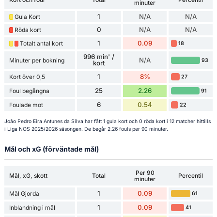
minuter
1
N/A
N/A
Gula Kort
0
N/A
N/A
Röda kort
1
0.09
Totalt antal kort
18
996 min' /
N/A
Minuter per bokning
93
kort
1
8%
Kort över 0,5
27
25
2.26
Foul begångna
91
6
0.54
Foulade mot
22
João Pedro Eira Antunes da Silva har fått 1 gula kort och 0 röda kort i 12 matcher hittills
i Liga NOS 2025/2026 säsongen. De begår 2.26 fouls per 90 minuter.
Mål och xG (förväntade mål)
Per 90
Mål, xG, skott
Total
Percentil
minuter
1
0.09
Mål Gjorda
61
1
0.09
Inblandning i mål
41