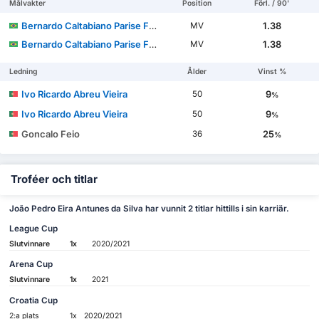
Målvakter
Position
Förl. / 90'
Bernardo Caltabiano Parise Fontes
1.38
MV
Bernardo Caltabiano Parise Fontes
1.38
MV
Ledning
Ålder
Vinst %
Ivo Ricardo Abreu Vieira
9
50
%
Ivo Ricardo Abreu Vieira
9
50
%
Goncalo Feio
25
36
%
Troféer och titlar
João Pedro Eira Antunes da Silva har vunnit 2 titlar hittills i sin karriär.
League Cup
Slutvinnare
1x
2020/2021
Arena Cup
Slutvinnare
1x
2021
Croatia Cup
2:a plats
1x
2020/2021