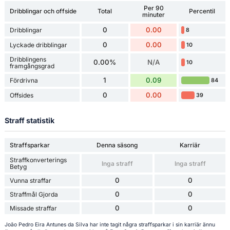
Per 90
Dribblingar och offside
Total
Percentil
minuter
0
0.00
Dribblingar
8
0
0.00
Lyckade dribblingar
10
Dribblingens
0.00%
N/A
10
framgångsgrad
1
0.09
Fördrivna
84
0
0.00
Offsides
39
Straff statistik
Straffsparkar
Denna säsong
Karriär
Straffkonverterings
Inga straff
Inga straff
Betyg
0
0
Vunna straffar
0
0
Straffmål Gjorda
0
0
Missade straffar
João Pedro Eira Antunes da Silva har inte tagit några straffsparkar i sin karriär ännu