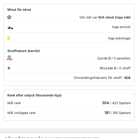
Minut för minut
Gör mål var
N/A minut (inga mål)
Inga assists
Inga bokningar
Straffrekord (karriär)
Gjorde
0
/ 0 penalties
PEN
Missade
0
/ 0 straff
Omvandlingsfrekvens för straff :
N/A
Rank efter output (Nuvarande liga)
304
Mål rank
/ 422 Spelare
181
Mål insläppta rank
/ 185 Spelare