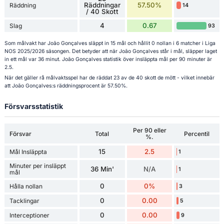
Räddningar
57.50%
Räddning
14
/ 40 Skott
4
0.67
Slag
93
Som målvakt har João Gonçalves släppt in 15 mål och hållit 0 nollan i 6 matcher i Liga
NOS 2025/2026 säsongen. Det betyder att när João Gonçalves står i mål, släpper laget
in ett mål var 36 minut. João Gonçalves statistik över insläppta mål per 90 minuter är
2.5.
När det gäller rå målvaktsspel har de räddat 23 av de 40 skott de mött - vilket innebär
att João Gonçalves:s räddningsprocent är 57.50%.
Försvarsstatistik
Per 90 eller
Försvar
Total
Percentil
%.
15
2.5
Mål Insläppta
1
Minuter per insläppt
36 Min'
N/A
1
mål
0
0%
Hålla nollan
3
0
0.00
Tacklingar
5
0
0.00
Interceptioner
9