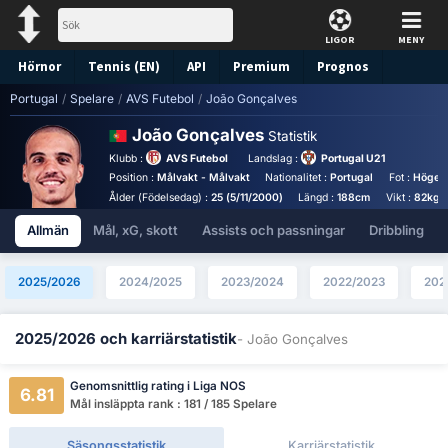
LIGOR
MENY
Hörnor
Tennis (EN)
API
Premium
Prognos
Portugal
/
Spelare
/
AVS Futebol
/
João Gonçalves
João Gonçalves
Statistik
Klubb :
AVS Futebol
Landslag :
Portugal U21
Position :
Målvakt - Målvakt
Nationalitet :
Portugal
Fot :
Högerf
Ålder (Födelsedag) :
25 (5/11/2000)
Längd :
188cm
Vikt :
82kg
Allmän
Mål, xG, skott
Assists och passningar
Dribbling
2025/2026
2024/2025
2023/2024
2022/2023
202
2025/2026 och karriärstatistik
- João Gonçalves
Genomsnittlig rating i Liga NOS
6.81
Mål insläppta rank : 181 / 185 Spelare
Säsongsstatistik
Karriärstatistik