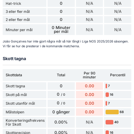
0
N/A
N/A
Hat-trick
0
N/A
N/A
3 eller fler mål
0
N/A
N/A
2 eller fler mål
0 Minuter
N/A
N/A
Minuter per mål
per mål
João Gonçalves har inte gjort några mål så här långt i Liga NOS 2025/2026 säsongen.
Vi får se hur de presterar i de kommande matcherna.
Skott tagna
Per 90
Skottdata
Total
Percentil
minuter
0
0.00
Skott tagna
7
0
0.00
Skott på mål
16
/ 0
0
0.00
Skott utanför mål
7
/ 0
0 gånger
0.00
Målstolpen
68
Konverteringsfrekvens
0.00%
N/A
40
För Skott
0.00%
N/A
Skottprecision
16