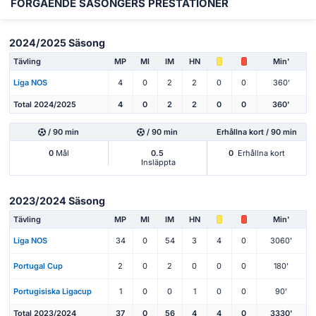
FÖRGÅENDE SÄSONGERS PRESTATIONER
2024/2025 Säsong
Tävling
MP
Ml
IM
HN
Min'
Liga NOS
4
0
2
2
0
0
360'
Total 2024/2025
4
0
2
2
0
0
360'
/ 90 min
/ 90 min
Erhållna kort / 90 min
0
Mål
0.5
0
Erhållna kort
Insläppta
2023/2024 Säsong
Tävling
MP
Ml
IM
HN
Min'
Liga NOS
34
0
54
3
4
0
3060'
Portugal Cup
2
0
2
0
0
0
180'
Portugisiska Ligacup
1
0
0
1
0
0
90'
Total 2023/2024
37
0
56
4
4
0
3330'