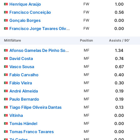
Henrique Araújo
1.00
FW
Francisco Conceição
0.56
FW
Gonçalo Borges
0.00
FW
Francisco Jorge Tavares Oliveira
0.00
FW
Mittfältare
Position
Assists / 90'
Afonso Gamelas De Pinho Sousa
1.34
MF
David Costa
0.74
MF
Vasco Sousa
0.67
MF
Fabio Carvalho
0.40
MF
Fábio Vieira
0.30
MF
André Almeida
0.19
MF
Paulo Bernardo
0.19
MF
Tiago Filipe Oliveira Dantas
0.13
MF
Vitinha
0.00
MF
Tomás Händel
0.00
MF
Tomas Franco Tavares
0.00
MF
Zé Carlos
0.00
MF