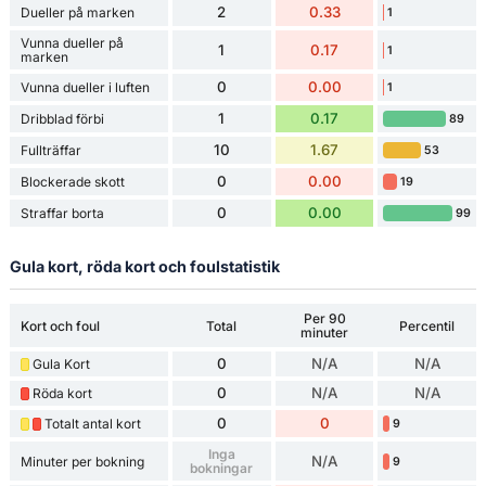
2
0.33
Dueller på marken
1
Vunna dueller på
1
0.17
1
marken
0
0.00
Vunna dueller i luften
1
1
0.17
Dribblad förbi
89
10
1.67
Fullträffar
53
0
0.00
Blockerade skott
19
0
0.00
Straffar borta
99
Gula kort, röda kort och foulstatistik
Per 90
Kort och foul
Total
Percentil
minuter
0
N/A
N/A
Gula Kort
0
N/A
N/A
Röda kort
0
0
Totalt antal kort
9
Inga
N/A
Minuter per bokning
9
bokningar