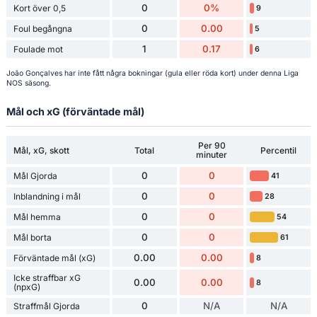
0
0%
Kort över 0,5
9
0
0.00
Foul begångna
5
1
0.17
Foulade mot
6
João Gonçalves har inte fått några bokningar (gula eller röda kort) under denna Liga
NOS säsong.
Mål och xG (förväntade mål)
Per 90
Mål, xG, skott
Total
Percentil
minuter
0
0
Mål Gjorda
41
0
0
Inblandning i mål
28
0
0
Mål hemma
54
0
0
Mål borta
61
0.00
0.00
Förväntade mål (xG)
8
Icke straffbar xG
0.00
0.00
8
(npxG)
0
N/A
N/A
Straffmål Gjorda