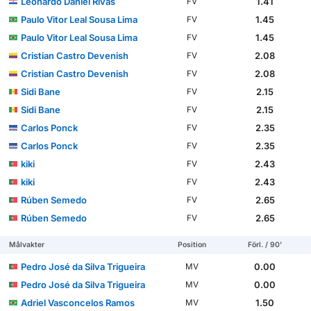
Leonardo Daniel Rivas
1.41
FV
Paulo Vitor Leal Sousa Lima
1.45
FV
Paulo Vitor Leal Sousa Lima
1.45
FV
Cristian Castro Devenish
2.08
FV
Cristian Castro Devenish
2.08
FV
Sidi Bane
2.15
FV
Sidi Bane
2.15
FV
Carlos Ponck
2.35
FV
Carlos Ponck
2.35
FV
kiki
2.43
FV
kiki
2.43
FV
Rúben Semedo
2.65
FV
Rúben Semedo
2.65
FV
Målvakter
Position
Förl. / 90'
Pedro José da Silva Trigueira
0.00
MV
Pedro José da Silva Trigueira
0.00
MV
Adriel Vasconcelos Ramos
1.50
MV