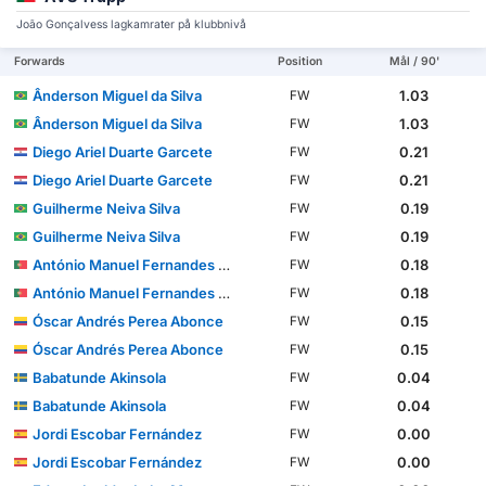
João Gonçalvess lagkamrater på klubbnivå
Forwards
Position
Mål / 90'
Ânderson Miguel da Silva
1.03
FW
Ânderson Miguel da Silva
1.03
FW
Diego Ariel Duarte Garcete
0.21
FW
Diego Ariel Duarte Garcete
0.21
FW
Guilherme Neiva Silva
0.19
FW
Guilherme Neiva Silva
0.19
FW
António Manuel Fernandes Mendes
0.18
FW
António Manuel Fernandes Mendes
0.18
FW
Óscar Andrés Perea Abonce
0.15
FW
Óscar Andrés Perea Abonce
0.15
FW
Babatunde Akinsola
0.04
FW
Babatunde Akinsola
0.04
FW
Jordi Escobar Fernández
0.00
FW
Jordi Escobar Fernández
0.00
FW