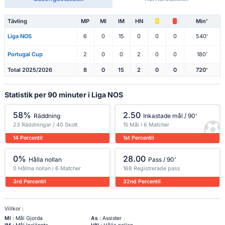
Tävling
MP
Ml
IM
HN
Min'
Liga NOS
6
0
15
0
0
0
540'
Portugal Cup
2
0
0
2
0
0
180'
Total 2025/2026
8
0
15
2
0
0
720'
Statistik per 90 minuter i Liga NOS
58%
2.50
Räddning
Inkastade mål / 90'
23 Räddningar / 40 Skott
15 Mål i 6 Matcher
14 Percentil
1st Percentil
0%
28.00
Hålla nollan
Pass / 90'
0 Hållna nollan i 6 Matcher
168 Registrerade pass
3rd Percentil
32nd Percentil
Villkor :
Ml
: Mål Gjorda
As
: Assister