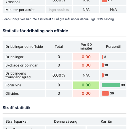
28
krossboll
N/A
N/A
Minuter per assist
Inga assists
João Gonçalves har inte assisterat till några mål under denna Liga NOS säsong.
Statistik för dribbling och offside
Per 90
Dribblingar och offside
Total
Percentil
minuter
0
0.00
Dribblingar
8
0
0.00
Lyckade dribblingar
10
Dribblingens
0.00%
N/A
10
framgångsgrad
0
0.00
Fördrivna
99
0
0.00
Offsides
39
Straff statistik
Straffsparkar
Denna säsong
Karriär