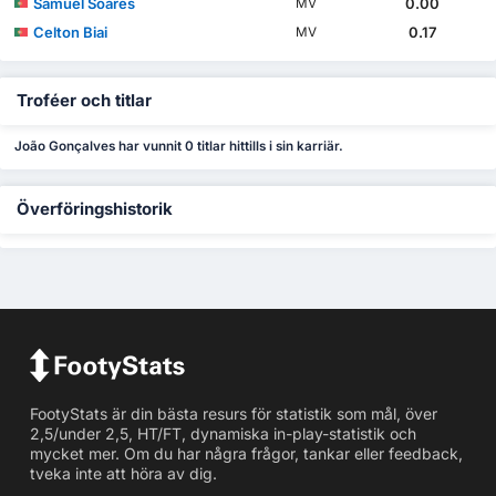
Samuel Soares
0.00
MV
Celton Biai
0.17
MV
Troféer och titlar
João Gonçalves har vunnit 0 titlar hittills i sin karriär.
Överföringshistorik
FootyStats är din bästa resurs för statistik som mål, över
2,5/under 2,5, HT/FT, dynamiska in-play-statistik och
mycket mer. Om du har några frågor, tankar eller feedback,
tveka inte att höra av dig.