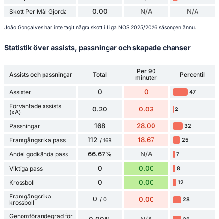
0.00
N/A
N/A
Skott Per Mål Gjorda
João Gonçalves har inte tagit några skott i Liga NOS 2025/2026 säsongen ännu.
Statistik över assists, passningar och skapade chanser
Per 90
Assists och passningar
Total
Percentil
minuter
0
0
Assister
47
Förväntade assists
0.20
0.03
2
(xA)
168
28.00
Passningar
32
112
18.67
Framgångsrika pass
25
/ 168
66.67%
N/A
Andel godkända pass
7
0
0.00
Viktiga pass
8
0
0.00
Krossboll
12
Framgångsrika
0
0.00
28
/ 0
krossboll
Genomförandegrad för
0.00%
N/A