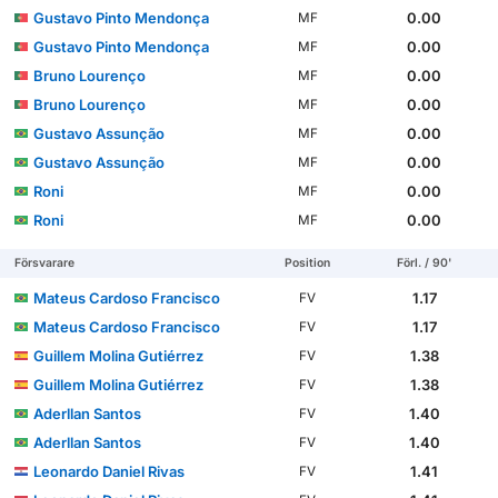
Gustavo Pinto Mendonça
0.00
MF
Gustavo Pinto Mendonça
0.00
MF
Bruno Lourenço
0.00
MF
Bruno Lourenço
0.00
MF
Gustavo Assunção
0.00
MF
Gustavo Assunção
0.00
MF
Roni
0.00
MF
Roni
0.00
MF
Försvarare
Position
Förl. / 90'
Mateus Cardoso Francisco
1.17
FV
Mateus Cardoso Francisco
1.17
FV
Guillem Molina Gutiérrez
1.38
FV
Guillem Molina Gutiérrez
1.38
FV
Aderllan Santos
1.40
FV
Aderllan Santos
1.40
FV
Leonardo Daniel Rivas
1.41
FV