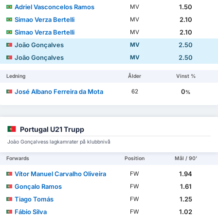
Adriel Vasconcelos Ramos
1.50
MV
Simao Verza Bertelli
2.10
MV
Simao Verza Bertelli
2.10
MV
João Gonçalves
2.50
MV
João Gonçalves
2.50
MV
Ledning
Ålder
Vinst %
José Albano Ferreira da Mota
0
62
%
Portugal U21 Trupp
João Gonçalvess lagkamrater på klubbnivå
Forwards
Position
Mål / 90'
Vítor Manuel Carvalho Oliveira
1.94
FW
Gonçalo Ramos
1.61
FW
Tiago Tomás
1.25
FW
Fábio Silva
1.02
FW