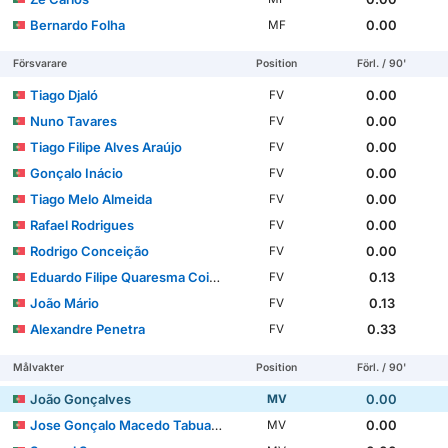
Bernardo Folha
0.00
MF
Försvarare
Position
Förl. / 90'
Tiago Djaló
0.00
FV
Nuno Tavares
0.00
FV
Tiago Filipe Alves Araújo
0.00
FV
Gonçalo Inácio
0.00
FV
Tiago Melo Almeida
0.00
FV
Rafael Rodrigues
0.00
FV
Rodrigo Conceição
0.00
FV
Eduardo Filipe Quaresma Coimbra Simões
0.13
FV
João Mário
0.13
FV
Alexandre Penetra
0.33
FV
Målvakter
Position
Förl. / 90'
João Gonçalves
0.00
MV
Jose Gonçalo Macedo Tabuaço
0.00
MV