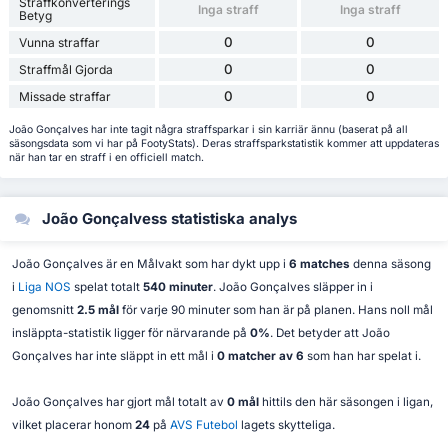
Straffkonverterings
Inga straff
Inga straff
Betyg
0
0
Vunna straffar
0
0
Straffmål Gjorda
0
0
Missade straffar
João Gonçalves har inte tagit några straffsparkar i sin karriär ännu (baserat på all
säsongsdata som vi har på FootyStats). Deras straffsparkstatistik kommer att uppdateras
när han tar en straff i en officiell match.
João Gonçalvess statistiska analys
João Gonçalves är en Målvakt som har dykt upp i
6 matches
denna säsong
i
Liga NOS
spelat totalt
540 minuter
. João Gonçalves släpper in i
genomsnitt
2.5 mål
för varje 90 minuter som han är på planen. Hans noll mål
insläppta-statistik ligger för närvarande på
0%
. Det betyder att João
Gonçalves har inte släppt in ett mål i
0 matcher av 6
som han har spelat i.
João Gonçalves har gjort mål totalt av
0 mål
hittils den här säsongen i ligan,
vilket placerar honom
24
på
AVS Futebol
lagets skytteliga.