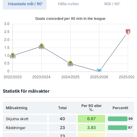
Inkastade mål / 90'
Hålla nollan
Mål / 90'
Statistik för målvakter
Per 90 eller
Målvaktning
Total
Percentil
%.
40
6.67
Skjutna skott
99
23
3.83
Räddningar
97
23