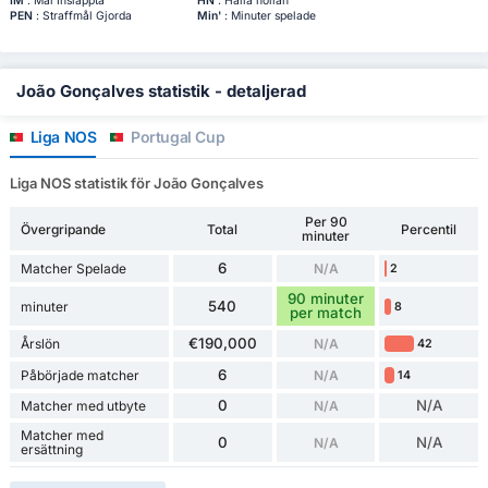
IM
: Mål Insläppta
HN
: Hålla nollan
PEN
: Straffmål Gjorda
Min'
: Minuter spelade
João Gonçalves statistik - detaljerad
Liga NOS
Portugal Cup
Liga NOS statistik för João Gonçalves
Per 90
Övergripande
Total
Percentil
minuter
6
Matcher Spelade
N/A
2
90 minuter
540
minuter
8
per match
€190,000
Årslön
N/A
42
6
Påbörjade matcher
N/A
14
0
N/A
Matcher med utbyte
N/A
Matcher med
0
N/A
N/A
ersättning