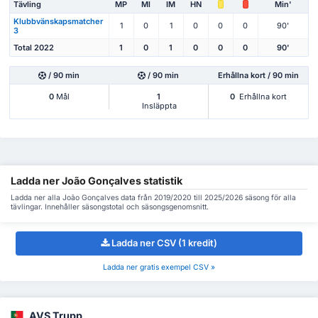
Tävling
MP
Ml
IM
HN
Min'
Klubbvänskapsmatcher
1
0
1
0
0
0
90'
3
Total 2022
1
0
1
0
0
0
90'
/ 90 min
/ 90 min
Erhållna kort / 90 min
0
Mål
1
0
Erhållna kort
Insläppta
Ladda ner João Gonçalves statistik
Ladda ner alla João Gonçalves data från 2019/2020 till 2025/2026 säsong för alla
tävlingar. Innehåller säsongstotal och säsongsgenomsnitt.
Ladda ner CSV (1 kredit)
Ladda ner gratis exempel CSV »
AVS Trupp