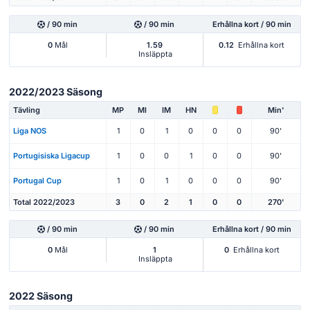
/ 90 min
/ 90 min
Erhållna kort / 90 min
0
Mål
1.59
0.12
Erhållna kort
Insläppta
2022/2023 Säsong
Tävling
MP
Ml
IM
HN
Min'
Liga NOS
1
0
1
0
0
0
90'
Portugisiska Ligacup
1
0
0
1
0
0
90'
Portugal Cup
1
0
1
0
0
0
90'
Total 2022/2023
3
0
2
1
0
0
270'
/ 90 min
/ 90 min
Erhållna kort / 90 min
0
Mål
1
0
Erhållna kort
Insläppta
2022 Säsong