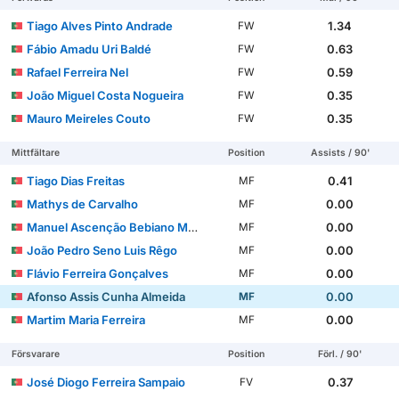
Tiago Alves Pinto Andrade
1.34
FW
Fábio Amadu Uri Baldé
0.63
FW
Rafael Ferreira Nel
0.59
FW
João Miguel Costa Nogueira
0.35
FW
Mauro Meireles Couto
0.35
FW
Mittfältare
Position
Assists / 90'
Tiago Dias Freitas
0.41
MF
Mathys de Carvalho
0.00
MF
Manuel Ascenção Bebiano Mendonça
0.00
MF
João Pedro Seno Luis Rêgo
0.00
MF
Flávio Ferreira Gonçalves
0.00
MF
Afonso Assis Cunha Almeida
0.00
MF
Martim Maria Ferreira
0.00
MF
Försvarare
Position
Förl. / 90'
José Diogo Ferreira Sampaio
0.37
FV