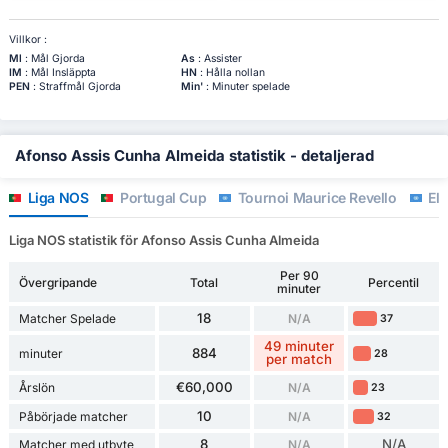
Villkor :
Ml
: Mål Gjorda
As
: Assister
IM
: Mål Insläppta
HN
: Hålla nollan
PEN
: Straffmål Gjorda
Min'
: Minuter spelade
Afonso Assis Cunha Almeida statistik - detaljerad
Liga NOS
Portugal Cup
Tournoi Maurice Revello
Eli
Liga NOS statistik för Afonso Assis Cunha Almeida
Per 90
Övergripande
Total
Percentil
minuter
18
Matcher Spelade
N/A
37
49 minuter
884
minuter
28
per match
€60,000
Årslön
N/A
23
10
Påbörjade matcher
N/A
32
8
N/A
Matcher med utbyte
N/A