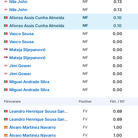
Nile John
0.13
MF
Nile John
0.13
MF
Afonso Assis Cunha Almeida
0.10
MF
Afonso Assis Cunha Almeida
0.10
MF
Vasco Sousa
0.00
MF
Vasco Sousa
0.00
MF
Mateja Stjepanović
0.00
MF
Mateja Stjepanović
0.00
MF
Jimi Gower
0.00
MF
Jimi Gower
0.00
MF
Miguel Andrade Silva
0.00
MF
Miguel Andrade Silva
0.00
MF
Försvarare
Position
Förl. / 90'
Leandro Henrique Sousa Santos
0.69
FV
Leandro Henrique Sousa Santos
0.69
FV
Álvaro Martínez Navarro
1.00
FV
Álvaro Martínez Navarro
1.00
FV