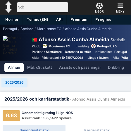
LIGOR
MENY
Hörnor
Tennis (EN)
API
Premium
Prognos
Portugal
/
Spelare
/
Moreirense FC
/
Afonso Assis Cunha Almeida
Afonso Assis Cunha Almeida
Statistik
Klubb :
Moreirense FC
Landslag :
Portugal U20
Position :
Mittfältare - Defensivt mittfält
Nationalitet :
Portugal
Ålder (Födelsedag) :
19 (15/7/2006)
Längd :
183cm
Vikt :
76kg
Allmän
Mål, xG, skott
Assists och passningar
Dribbling
2025/2026
2025/2026 och karriärstatistik
- Afonso Assis Cunha Almeida
Genomsnittlig rating i Liga NOS
6.63
Assist rank : 135 / 422 Spelare
Säsongsstatistik
Karriärstatistik