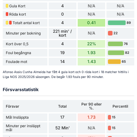
4
N/A
N/A
Gula Kort
0
N/A
N/A
Röda kort
4
0.41
Totalt antal kort
89
221 min' /
N/A
Minuter per bokning
22
kort
4
22%
Kort över 0,5
76
19
1.93
Foul begångna
82
14
1.43
Foulade mot
65
Afonso Assis Cunha Almeida har fått 4 gula kort och 0 röda kort i 18 matcher hittills i
Liga NOS 2025/2026 säsongen. De begår 1.93 fouls per 90 minuter.
Försvarsstatistik
Per 90 eller
Försvar
Total
Percentil
%.
17
1.73
Mål Insläppta
15
Minuter per insläppt
52 Min'
N/A
15
mål