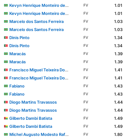
Kevyn Henrique Monteiro de Souza
1.01
FV
Kevyn Henrique Monteiro de Souza
1.01
FV
Marcelo dos Santos Ferreira
1.03
FV
Marcelo dos Santos Ferreira
1.03
FV
Dinis Pinto
1.34
FV
Dinis Pinto
1.34
FV
Maracás
1.39
FV
Maracás
1.39
FV
Francisco Miguel Teixeira Domingues
1.41
FV
Francisco Miguel Teixeira Domingues
1.41
FV
Fabiano
1.43
FV
Fabiano
1.43
FV
Diogo Martins Travassos
1.44
FV
Diogo Martins Travassos
1.44
FV
Gilberto Dambi Batista
1.49
FV
Gilberto Dambi Batista
1.49
FV
Michel Augusto Modesto Rafael dos Santos
1.80
FV