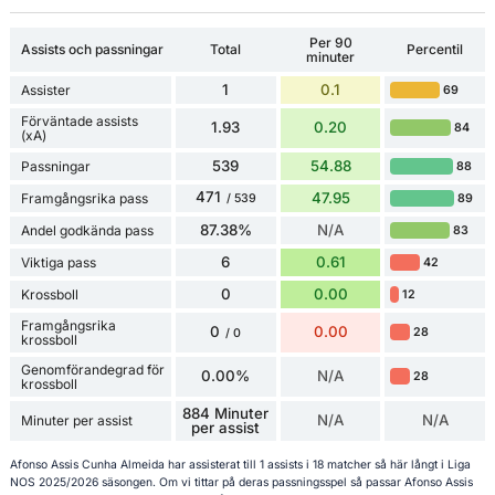
Per 90
Assists och passningar
Total
Percentil
minuter
1
0.1
Assister
69
Förväntade assists
1.93
0.20
84
(xA)
539
54.88
Passningar
88
471
47.95
Framgångsrika pass
89
/ 539
87.38%
N/A
Andel godkända pass
83
6
0.61
Viktiga pass
42
0
0.00
Krossboll
12
Framgångsrika
0
0.00
28
/ 0
krossboll
Genomförandegrad för
0.00%
N/A
28
krossboll
884 Minuter
N/A
N/A
Minuter per assist
per assist
Afonso Assis Cunha Almeida har assisterat till 1 assists i 18 matcher så här långt i Liga
NOS 2025/2026 säsongen. Om vi tittar på deras passningsspel så passar Afonso Assis