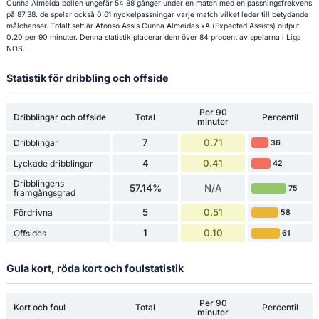
Cunha Almeida bollen ungefär 54.88 gånger under en match med en passningsfrekvens
på 87.38. de spelar också 0.61 nyckelpassningar varje match vilket leder till betydande
målchanser. Totalt sett är Afonso Assis Cunha Almeidas xA (Expected Assists) output
0.20 per 90 minuter. Denna statistik placerar dem över 84 procent av spelarna i Liga
NOS.
Statistik för dribbling och offside
Per 90
Dribblingar och offside
Total
Percentil
minuter
7
0.71
Dribblingar
36
4
0.41
Lyckade dribblingar
42
Dribblingens
57.14%
N/A
75
framgångsgrad
5
0.51
Fördrivna
58
1
0.10
Offsides
61
Gula kort, röda kort och foulstatistik
Per 90
Kort och foul
Total
Percentil
minuter