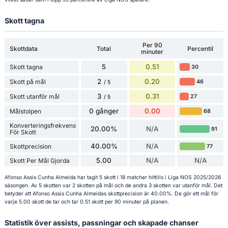
Skott tagna
Per 90
Skottdata
Total
Percentil
minuter
5
0.51
Skott tagna
30
2
0.20
Skott på mål
46
/ 5
3
0.31
Skott utanför mål
27
/ 5
0 gånger
0.00
Målstolpen
68
Konverteringsfrekvens
20.00%
N/A
91
För Skott
40.00%
N/A
Skottprecision
77
5.00
N/A
N/A
Skott Per Mål Gjorda
Afonso Assis Cunha Almeida har tagit 5 skott i 18 matcher hittills i Liga NOS 2025/2026
säsongen. Av 5 skotten var 2 skotten på mål och de andra 3 skotten var utanför mål. Det
betyder att Afonso Assis Cunha Almeidas skottprecision är 40.00%. De gör ett mål för
varje 5.00 skott de tar och tar 0.51 skott per 90 minuter på planen.
Statistik över assists, passningar och skapade chanser