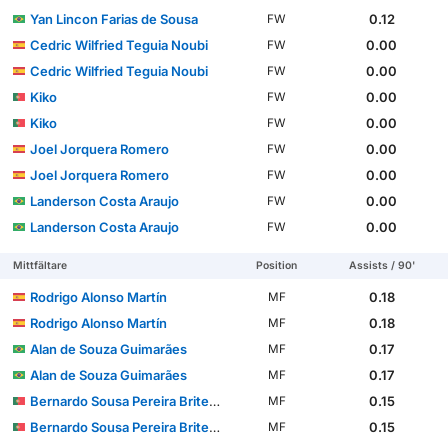
Yan Lincon Farias de Sousa
0.12
FW
Cedric Wilfried Teguia Noubi
0.00
FW
Cedric Wilfried Teguia Noubi
0.00
FW
Kiko
0.00
FW
Kiko
0.00
FW
Joel Jorquera Romero
0.00
FW
Joel Jorquera Romero
0.00
FW
Landerson Costa Araujo
0.00
FW
Landerson Costa Araujo
0.00
FW
Mittfältare
Position
Assists / 90'
Rodrigo Alonso Martín
0.18
MF
Rodrigo Alonso Martín
0.18
MF
Alan de Souza Guimarães
0.17
MF
Alan de Souza Guimarães
0.17
MF
Bernardo Sousa Pereira Brites Martins
0.15
MF
Bernardo Sousa Pereira Brites Martins
0.15
MF