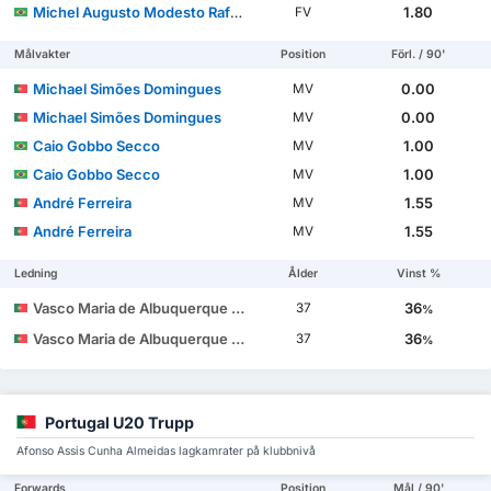
Michel Augusto Modesto Rafael dos Santos
1.80
FV
Målvakter
Position
Förl. / 90'
Michael Simões Domingues
0.00
MV
Michael Simões Domingues
0.00
MV
Caio Gobbo Secco
1.00
MV
Caio Gobbo Secco
1.00
MV
André Ferreira
1.55
MV
André Ferreira
1.55
MV
Ledning
Ålder
Vinst %
Vasco Maria de Albuquerque Botelho da Costa
36
37
%
Vasco Maria de Albuquerque Botelho da Costa
36
37
%
Portugal U20 Trupp
Afonso Assis Cunha Almeidas lagkamrater på klubbnivå
Forwards
Position
Mål / 90'