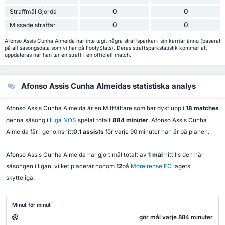
0
0
Straffmål Gjorda
0
0
Missade straffar
Afonso Assis Cunha Almeida har inte tagit några straffsparkar i sin karriär ännu (baserat
på all säsongsdata som vi har på FootyStats). Deras straffsparkstatistik kommer att
uppdateras när han tar en straff i en officiell match.
Afonso Assis Cunha Almeidas statistiska analys
Afonso Assis Cunha Almeida är en Mittfältare som har dykt upp i
18 matches
denna säsong i
Liga NOS
spelat totalt
884 minuter
. Afonso Assis Cunha
Almeida får i genomsnitt
0.1 assists
för varje 90 minuter han är på planen.
Afonso Assis Cunha Almeida har gjort mål totalt av
1 mål
hittills den här
säsongen i ligan, vilket placerar honom
12
på
Moreirense FC
lagets
skytteliga.
Minut för minut
gör mål varje 884 minuter