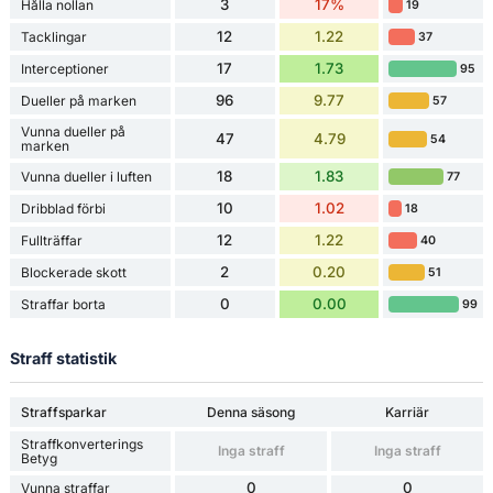
3
17%
Hålla nollan
19
12
1.22
Tacklingar
37
17
1.73
Interceptioner
95
96
9.77
Dueller på marken
57
Vunna dueller på
47
4.79
54
marken
18
1.83
Vunna dueller i luften
77
10
1.02
Dribblad förbi
18
12
1.22
Fullträffar
40
2
0.20
Blockerade skott
51
0
0.00
Straffar borta
99
Straff statistik
Straffsparkar
Denna säsong
Karriär
Straffkonverterings
Inga straff
Inga straff
Betyg
0
0
Vunna straffar