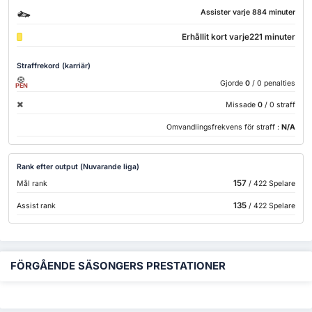
Assister varje 884 minuter
Erhållit kort varje221 minuter
Straffrekord (karriär)
Gjorde
0
/ 0 penalties
PEN
Missade
0
/ 0 straff
Omvandlingsfrekvens för straff :
N/A
Rank efter output (Nuvarande liga)
157
Mål rank
/ 422 Spelare
135
Assist rank
/ 422 Spelare
FÖRGÅENDE SÄSONGERS PRESTATIONER