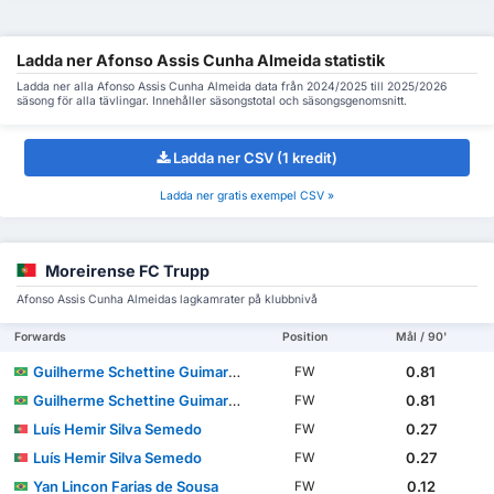
Ladda ner Afonso Assis Cunha Almeida statistik
Ladda ner alla Afonso Assis Cunha Almeida data från 2024/2025 till 2025/2026
säsong för alla tävlingar. Innehåller säsongstotal och säsongsgenomsnitt.
Ladda ner CSV (1 kredit)
Ladda ner gratis exempel CSV »
Moreirense FC Trupp
Afonso Assis Cunha Almeidas lagkamrater på klubbnivå
Forwards
Position
Mål / 90'
Guilherme Schettine Guimarães
0.81
FW
Guilherme Schettine Guimarães
0.81
FW
Luís Hemir Silva Semedo
0.27
FW
Luís Hemir Silva Semedo
0.27
FW
Yan Lincon Farias de Sousa
0.12
FW