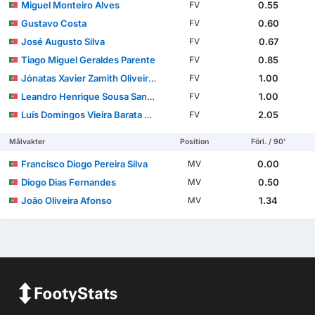
Miguel Monteiro Alves
0.55
FV
Gustavo Costa
0.60
FV
José Augusto Silva
0.67
FV
Tiago Miguel Geraldes Parente
0.85
FV
Jónatas Xavier Zamith Oliveira Noro
1.00
FV
Leandro Henrique Sousa Santos
1.00
FV
Luís Domingos Vieira Barata Gomes
2.05
FV
Målvakter
Position
Förl. / 90'
Francisco Diogo Pereira Silva
0.00
MV
Diogo Dias Fernandes
0.50
MV
João Oliveira Afonso
1.34
MV