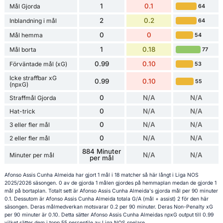
1
0.1
Mål Gjorda
64
2
0.2
Inblandning i mål
64
0
0
Mål hemma
54
1
0.18
Mål borta
77
0.99
0.10
Förväntade mål (xG)
53
Icke straffbar xG
0.99
0.10
55
(npxG)
0
N/A
N/A
Straffmål Gjorda
0
N/A
N/A
Hat-trick
0
N/A
N/A
3 eller fler mål
0
N/A
N/A
2 eller fler mål
884 Minuter
N/A
N/A
Minuter per mål
per mål
Afonso Assis Cunha Almeida har gjort 1 mål i 18 matcher så här långt i Liga NOS
2025/2026 säsongen. 0 av de gjorda 1 målen gjordes på hemmaplan medan de gjorde 1
mål på bortaplan. Totalt sett är Afonso Assis Cunha Almeida's gjorda mål per 90 minuter
0.1. Dessutom är Afonso Assis Cunha Almeida totala G/A (mål + assist) 2 för den här
säsongen. Deras målmedverkan motsvarar 0.2 per 90 minuter. Deras Non-Penalty xG
per 90 minuter är 0.10. Detta sätter Afonso Assis Cunha Almeidas npxG output till 0.99
vilket sätter dem i topp 55 percentile av Liga NOS spelare.