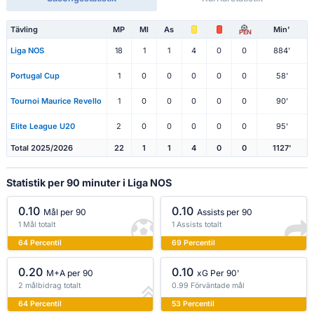
Tävling
MP
Ml
As
Min'
PEN
Liga NOS
18
1
1
4
0
0
884'
Portugal Cup
1
0
0
0
0
0
58'
Tournoi Maurice Revello
1
0
0
0
0
0
90'
Elite League U20
2
0
0
0
0
0
95'
Total 2025/2026
22
1
1
4
0
0
1127'
Statistik per 90 minuter i Liga NOS
0.10
0.10
Mål per 90
Assists per 90
1 Mål totalt
1 Assists totalt
64 Percentil
69 Percentil
0.20
0.10
M+A per 90
xG Per 90'
2 målbidrag totalt
0.99 Förväntade mål
64 Percentil
53 Percentil