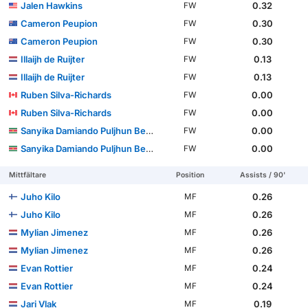
Jalen Hawkins
0.32
FW
Cameron Peupion
0.30
FW
Cameron Peupion
0.30
FW
Illaijh de Ruijter
0.13
FW
Illaijh de Ruijter
0.13
FW
Ruben Silva-Richards
0.00
FW
Ruben Silva-Richards
0.00
FW
Sanyika Damiando Puljhun Bergtop
0.00
FW
Sanyika Damiando Puljhun Bergtop
0.00
FW
Mittfältare
Position
Assists / 90'
Juho Kilo
0.26
MF
Juho Kilo
0.26
MF
Mylian Jimenez
0.26
MF
Mylian Jimenez
0.26
MF
Evan Rottier
0.24
MF
Evan Rottier
0.24
MF
Jari Vlak
0.19
MF