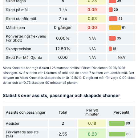
8
0.73
Skott tagna
36
1
0.09
Skott på mål
20
/ 8
7
0.63
Skott utanför mål
43
/ 8
0 gånger
0.00
Målstolpen
61
Konverteringsfrekvens
0.00%
N/A
35
För Skott
12.50%
N/A
Skottprecision
15
0.00
N/A
N/A
Skott Per Mål Gjorda
Mees Kreekels har tagit 8 skott i 26 matcher hittills i Första Divisionen 2025/2026
säsongen. Av 8 skotten var 1 skotten på mål och de andra 7 skotten var utanför mål. Det
betyder att Mees Kreekelss skottprecision är 12.50%. De gör ett mål för varje 0.00 skott
de tar och tar 0.73 skott per 90 minuter på planen.
Statistik över assists, passningar och skapade chanser
Per 90
Assists och passningar
Total
Percentil
minuter
2
0.18
Assister
80
Förväntade assists
2.55
0.23
83
(xA)