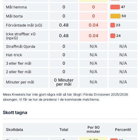
0
0
Mål hemma
47
0
0
Mål borta
50
0.48
0.04
Förväntade mål (xG)
23
Icke straffbar xG
0.48
0.04
24
(npxG)
0
N/A
N/A
Straffmål Gjorda
0
N/A
N/A
Hat-trick
0
N/A
N/A
3 eller fler mål
0
N/A
N/A
2 eller fler mål
0 Minuter
N/A
N/A
Minuter per mål
per mål
Mees Kreekels har inte gjort några mål så här långt i Första Divisionen 2025/2026
säsongen. Vi får se hur de presterar i de kommande matcherna.
Skott tagna
Per 90
Skottdata
Total
Percentil
minuter