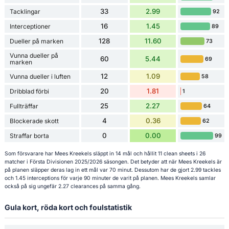
33
2.99
Tacklingar
92
16
1.45
Interceptioner
89
128
11.60
Dueller på marken
73
Vunna dueller på
60
5.44
69
marken
12
1.09
Vunna dueller i luften
58
20
1.81
Dribblad förbi
1
25
2.27
Fullträffar
64
4
0.36
Blockerade skott
62
0
0.00
Straffar borta
99
Som försvarare har Mees Kreekels släppt in 14 mål och hållit 11 clean sheets i 26
matcher i Första Divisionen 2025/2026 säsongen. Det betyder att när Mees Kreekels är
på planen släpper deras lag in ett mål var 70 minut. Dessutom har de gjort 2.99 tackles
och 1.45 interceptions för varje 90 minuter de varit på planen. Mees Kreekels samlar
också på sig ungefär 2.27 clearances på samma gång.
Gula kort, röda kort och foulstatistik