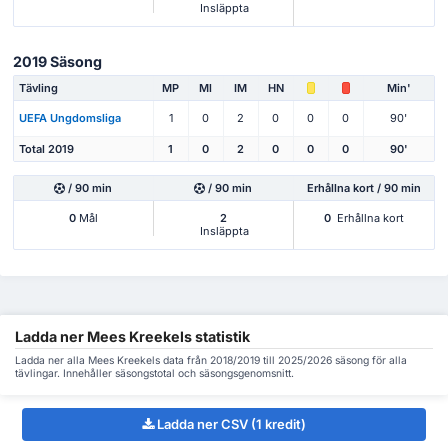
Insläppta
2019 Säsong
Tävling
MP
Ml
IM
HN
Min'
UEFA Ungdomsliga
1
0
2
0
0
0
90'
Total 2019
1
0
2
0
0
0
90'
/ 90 min
/ 90 min
Erhållna kort / 90 min
0
Mål
2
0
Erhållna kort
Insläppta
Ladda ner Mees Kreekels statistik
Ladda ner alla Mees Kreekels data från 2018/2019 till 2025/2026 säsong för alla
tävlingar. Innehåller säsongstotal och säsongsgenomsnitt.
Ladda ner CSV (1 kredit)