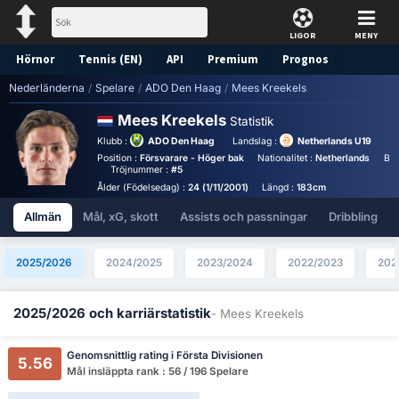
LIGOR
MENY
Hörnor
Tennis (EN)
API
Premium
Prognos
Nederländerna
/
Spelare
/
ADO Den Haag
/
Mees Kreekels
Mees Kreekels
Statistik
Klubb :
ADO Den Haag
Landslag :
Netherlands U19
Position :
Försvarare - Höger bak
Nationalitet :
Netherlands
Bir
Tröjnummer :
#5
Ålder (Födelsedag) :
24 (1/11/2001)
Längd :
183cm
Allmän
Mål, xG, skott
Assists och passningar
Dribbling
2025/2026
2024/2025
2023/2024
2022/2023
202
2025/2026 och karriärstatistik
- Mees Kreekels
Genomsnittlig rating i Första Divisionen
5.56
Mål insläppta rank : 56 / 196 Spelare