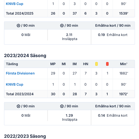
KNVB Cup
1
0
3
0
0
0
90'
Total 2024/2025
26
0
37
6
3
0
1539'
/ 90 min
/ 90 min
Erhållna kort / 90 min
0
Mål
2.11
0.19
Erhållna kort
Insläppta
2023/2024 Säsong
Tävling
MP
Ml
IM
HN
Min'
Första Divisionen
29
0
27
7
3
1
1882'
KNVB Cup
1
0
1
0
0
0
90'
Total 2023/2024
30
0
28
7
3
1
1972'
/ 90 min
/ 90 min
Erhållna kort / 90 min
0
Mål
1.29
0.14
Erhållna kort
Insläppta
2022/2023 Säsong