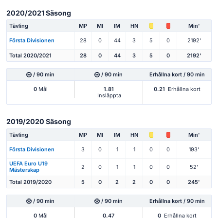
2020/2021 Säsong
Tävling
MP
Ml
IM
HN
Min'
Första Divisionen
28
0
44
3
5
0
2192'
Total 2020/2021
28
0
44
3
5
0
2192'
/ 90 min
/ 90 min
Erhållna kort / 90 min
0
Mål
1.81
0.21
Erhållna kort
Insläppta
2019/2020 Säsong
Tävling
MP
Ml
IM
HN
Min'
Första Divisionen
3
0
1
1
0
0
193'
UEFA Euro U19
2
0
1
1
0
0
52'
Mästerskap
Total 2019/2020
5
0
2
2
0
0
245'
/ 90 min
/ 90 min
Erhållna kort / 90 min
0
Mål
0.47
0
Erhållna kort