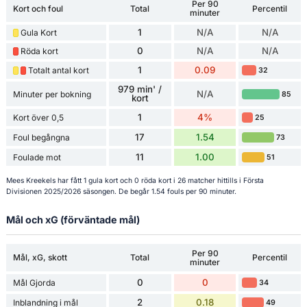
Per 90
Kort och foul
Total
Percentil
minuter
1
N/A
N/A
Gula Kort
0
N/A
N/A
Röda kort
1
0.09
Totalt antal kort
32
979 min' /
N/A
Minuter per bokning
85
kort
1
4%
Kort över 0,5
25
17
1.54
Foul begångna
73
11
1.00
Foulade mot
51
Mees Kreekels har fått 1 gula kort och 0 röda kort i 26 matcher hittills i Första
Divisionen 2025/2026 säsongen. De begår 1.54 fouls per 90 minuter.
Mål och xG (förväntade mål)
Per 90
Mål, xG, skott
Total
Percentil
minuter
0
0
Mål Gjorda
34
2
0.18
Inblandning i mål
49