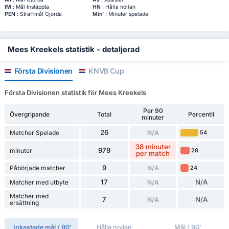
IM
: Mål Insläppta
HN
: Hålla nollan
PEN
: Straffmål Gjorda
Min'
: Minuter spelade
Mees Kreekels statistik - detaljerad
Första Divisionen
KNVB Cup
Första Divisionen statistik för Mees Kreekels
Per 90
Övergripande
Total
Percentil
minuter
26
Matcher Spelade
N/A
54
38 minuter
979
minuter
28
per match
9
Påbörjade matcher
N/A
24
17
N/A
Matcher med utbyte
N/A
Matcher med
7
N/A
N/A
ersättning
Inkastade mål / 90'
Hålla nollan
Mål / 90'