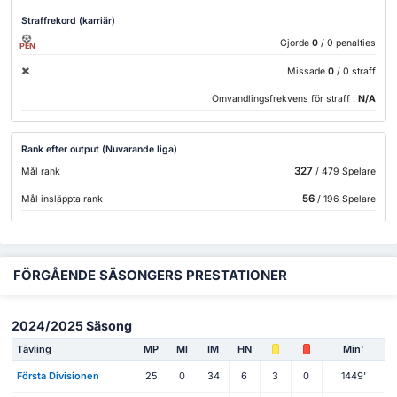
Straffrekord (karriär)
Gjorde
0
/ 0 penalties
PEN
Missade
0
/ 0 straff
Omvandlingsfrekvens för straff :
N/A
Rank efter output (Nuvarande liga)
327
Mål rank
/ 479 Spelare
56
Mål insläppta rank
/ 196 Spelare
FÖRGÅENDE SÄSONGERS PRESTATIONER
2024/2025 Säsong
Tävling
MP
Ml
IM
HN
Min'
Första Divisionen
25
0
34
6
3
0
1449'