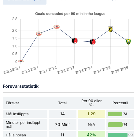
Försvarsstatistik
Per 90 eller
Försvar
Total
Percentil
%.
14
1.29
Mål Insläppta
73
Minuter per insläppt
70 Min'
N/A
74
mål
11
42%
Hålla nollan
99