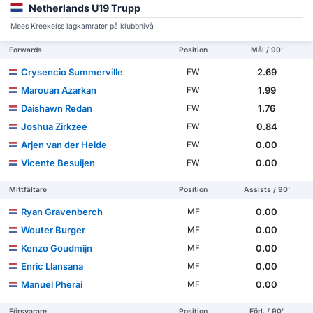
Netherlands U19 Trupp
Mees Kreekelss lagkamrater på klubbnivå
Forwards
Position
Mål / 90'
Crysencio Summerville
2.69
FW
Marouan Azarkan
1.99
FW
Daishawn Redan
1.76
FW
Joshua Zirkzee
0.84
FW
Arjen van der Heide
0.00
FW
Vicente Besuijen
0.00
FW
Mittfältare
Position
Assists / 90'
Ryan Gravenberch
0.00
MF
Wouter Burger
0.00
MF
Kenzo Goudmijn
0.00
MF
Enric Llansana
0.00
MF
Manuel Pherai
0.00
MF
Försvarare
Position
Förl. / 90'