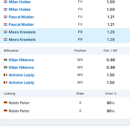
Milan Hokke
1.00
FV
Milan Hokke
1.00
FV
Pascal Mulder
1.21
FV
Pascal Mulder
1.21
FV
Mees Kreekels
1.29
FV
Mees Kreekels
1.29
FV
Målvakter
Position
Förl. / 90'
Kilian Nikiema
0.89
MV
Kilian Nikiema
0.89
MV
Antoine Lejoly
1.50
MV
Antoine Lejoly
1.50
MV
Ledning
Ålder
Vinst %
Robin Peter
80
0
%
Robin Peter
80
0
%