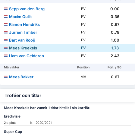
Sepp van den Berg
0.00
FV
Maxim Gullit
0.36
FV
Ramon Hendriks
0.67
FV
Jurriën Timber
0.78
FV
Bart van Rooij
1.00
FV
Mees Kreekels
1.73
FV
Liam van Gelderen
2.43
FV
Målvakter
Position
Förl. / 90'
Mees Bakker
0.67
MV
Troféer och titlar
Mees Kreekels har vunnit 1 titlar hittills i sin karriär.
Eredivisie
2:a plats
1x
2020/2021
Super Cup