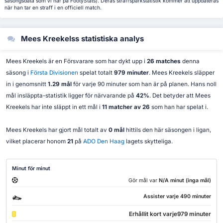
säsongsdata som vi har på FootyStats). Deras straffsparkstatistik kommer att uppdateras
när han tar en straff i en officiell match.
Mees Kreekelss statistiska analys
Mees Kreekels är en Försvarare som har dykt upp i
26 matches
denna
säsong i
Första Divisionen
spelat totalt
979 minuter
. Mees Kreekels släpper
in i genomsnitt
1.29 mål
för varje 90 minuter som han är på planen. Hans noll
mål insläppta-statistik ligger för närvarande på
42%
. Det betyder att Mees
Kreekels har inte släppt in ett mål i
11 matcher av 26
som han har spelat i.
Mees Kreekels har gjort mål totalt av
0 mål
hittils den här säsongen i ligan,
vilket placerar honom
21
på
ADO Den Haag
lagets skytteliga.
Minut för minut
Gör mål var
N/A minut (inga mål)
Assister varje 490 minuter
Erhållit kort varje979 minuter