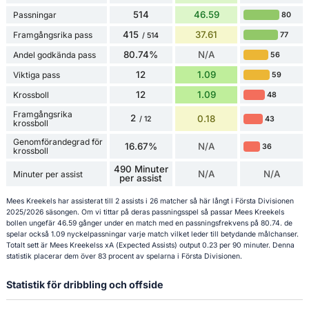
514
46.59
Passningar
80
415
37.61
Framgångsrika pass
77
/ 514
80.74%
N/A
Andel godkända pass
56
12
1.09
Viktiga pass
59
12
1.09
Krossboll
48
Framgångsrika
2
0.18
43
/ 12
krossboll
Genomförandegrad för
16.67%
N/A
36
krossboll
490 Minuter
N/A
N/A
Minuter per assist
per assist
Mees Kreekels har assisterat till 2 assists i 26 matcher så här långt i Första Divisionen
2025/2026 säsongen. Om vi tittar på deras passningsspel så passar Mees Kreekels
bollen ungefär 46.59 gånger under en match med en passningsfrekvens på 80.74. de
spelar också 1.09 nyckelpassningar varje match vilket leder till betydande målchanser.
Totalt sett är Mees Kreekelss xA (Expected Assists) output 0.23 per 90 minuter. Denna
statistik placerar dem över 83 procent av spelarna i Första Divisionen.
Statistik för dribbling och offside