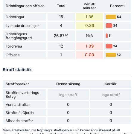
Per 90
Dribblingar och offside
Total
Percentil
minuter
15
1.36
Dribblingar
54
4
0.36
Lyckade dribblingar
34
Dribblingens
26.67%
N/A
11
framgångsgrad
12
1.09
Fördrivna
34
1
0.09
Offsides
52
Straff statistik
Straffsparkar
Denna säsong
Karriär
Straffkonverterings
Inga straff
Inga straff
Betyg
0
0
Vunna straffar
0
0
Straffmål Gjorda
0
0
Missade straffar
Mees Kreekels har inte tagit några straffsparkar i sin karriär ännu (baserat på all