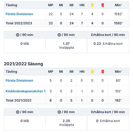
Tävling
MP
Ml
IM
HN
Min'
Första Divisionen
22
0
24
7
4
0
1582'
Total 2022/2023
22
0
24
7
4
0
1582'
/ 90 min
/ 90 min
Erhållna kort / 90 min
0
Mål
1.37
0.23
Erhållna kort
Insläppta
2021/2022 Säsong
Tävling
MP
Ml
IM
HN
Min'
Första Divisionen
5
0
2
0
0
0
80'
Klubbvänskapsmatcher 1
3
0
3
1
0
0
102'
Total 2021/2022
8
0
5
1
0
0
182'
/ 90 min
/ 90 min
Erhållna kort / 90 min
0
Mål
2.25
0
Erhållna kort
Insläppta