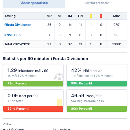
Säsongsstatistik
Karriärstatistik
Tävling
MP
Ml
IM
HN
Min'
Första Divisionen
26
0
14
11
1
0
979'
KNVB Cup
1
0
3
0
0
0
90'
Total 2025/2026
27
0
17
11
1
0
1069'
Statistik per 90 minuter i Första Divisionen
1.29
42%
Inkastade mål / 90'
Hålla nollan
14 Mål i 26 Matcher
11 Hållna nollan i 26 Matcher
73rd Percentil
99th Percentil
0.09
46.59
Kort per 90
Pass / 90'
1 Kort totalt
514 Registrerade pass
32nd Percentil
80th Percentil
Villkor :
Ml
: Mål Gjorda
As
: Assister