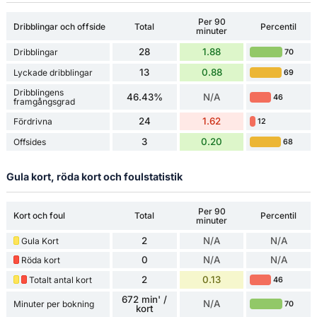
Per 90
Dribblingar och offside
Total
Percentil
minuter
28
1.88
Dribblingar
70
13
0.88
Lyckade dribblingar
69
Dribblingens
46.43%
N/A
46
framgångsgrad
24
1.62
Fördrivna
12
3
0.20
Offsides
68
Gula kort, röda kort och foulstatistik
Per 90
Kort och foul
Total
Percentil
minuter
2
N/A
N/A
Gula Kort
0
N/A
N/A
Röda kort
2
0.13
Totalt antal kort
46
672 min' /
N/A
Minuter per bokning
70
kort