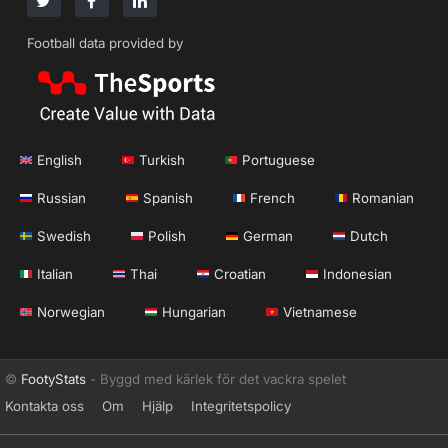
Football data provided by
English
Turkish
Portuguese
Russian
Spanish
French
Romanian
Swedish
Polish
German
Dutch
Italian
Thai
Croatian
Indonesian
Norwegian
Hungarian
Vietnamese
©
FootyStats
- Byggd med kärlek för det vackra spelet
Kontakta oss
Om
Hjälp
Integritetspolicy