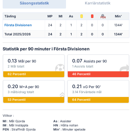
Säsongsstatistik
Karriärstatistik
Tävling
MP
Ml
As
Min'
PEN
Första Divisionen
24
2
1
2
0
0
1344'
Total 2025/2026
24
2
1
2
0
0
1344'
Statistik per 90 minuter i Första Divisionen
0.13
0.07
Mål per 90
Assists per 90
2 Mål totalt
1 Assists totalt
62 Percentil
46 Percentil
0.20
0.21
M+A per 90
xG Per 90'
3 målbidrag totalt
3.14 Förväntade mål
53 Percentil
64 Percentil
Villkor :
Ml
: Mål Gjorda
As
: Assister
IM
: Mål Insläppta
HN
: Hålla nollan
PEN
: Straffmål Gjorda
Min'
: Minuter spelade