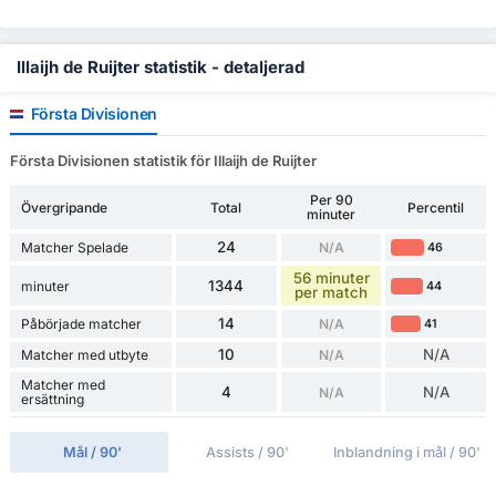
Illaijh de Ruijter statistik - detaljerad
Första Divisionen
Första Divisionen statistik för Illaijh de Ruijter
Per 90
Övergripande
Total
Percentil
minuter
24
Matcher Spelade
N/A
46
56 minuter
1344
minuter
44
per match
14
Påbörjade matcher
N/A
41
10
N/A
Matcher med utbyte
N/A
Matcher med
4
N/A
N/A
ersättning
Mål / 90'
Assists / 90'
Inblandning i mål / 90'