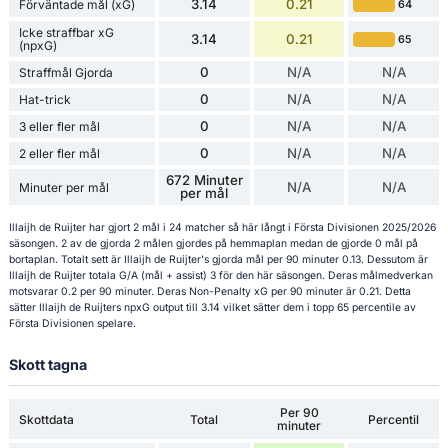
3.14
0.21
Förväntade mål (xG)
64
Icke straffbar xG
3.14
0.21
65
(npxG)
0
N/A
N/A
Straffmål Gjorda
0
N/A
N/A
Hat-trick
0
N/A
N/A
3 eller fler mål
0
N/A
N/A
2 eller fler mål
672 Minuter
N/A
N/A
Minuter per mål
per mål
Illaijh de Ruijter har gjort 2 mål i 24 matcher så här långt i Första Divisionen 2025/2026
säsongen. 2 av de gjorda 2 målen gjordes på hemmaplan medan de gjorde 0 mål på
bortaplan. Totalt sett är Illaijh de Ruijter's gjorda mål per 90 minuter 0.13. Dessutom är
Illaijh de Ruijter totala G/A (mål + assist) 3 för den här säsongen. Deras målmedverkan
motsvarar 0.2 per 90 minuter. Deras Non-Penalty xG per 90 minuter är 0.21. Detta
sätter Illaijh de Ruijters npxG output till 3.14 vilket sätter dem i topp 65 percentile av
Första Divisionen spelare.
Skott tagna
Per 90
Skottdata
Total
Percentil
minuter