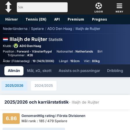
LIGOR
MENY
Hörnor
Tennis (EN)
API
Premium
Prognos
Nederländerna
/
Spelare
/
ADO Den Haag
/
Illaijh de Ruijter
Illaijh de Ruijter
Statistik
Klubb :
ADO Den Haag
Position :
Forward - Vänsterflygel
Nationalitet :
Netherlands
Birthplace :
Netherlan
Tröjnummer :
#26
Ålder (Födelsedag) :
19 (14/9/2006)
Längd :
192cm
Vikt :
80kg
Allmän
Mål, xG, skott
Assists och passningar
Dribbling
2025/2026
2024/2025
2025/2026 och karriärstatistik
- Illaijh de Ruijter
Genomsnittlig rating i Första Divisionen
6.86
Mål rank : 185 / 479 Spelare