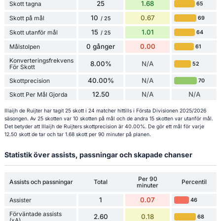
25
1.68
Skott tagna
65
10
0.67
Skott på mål
69
/ 25
15
1.01
Skott utanför mål
64
/ 25
0 gånger
0.00
Målstolpen
61
Konverteringsfrekvens
8.00%
N/A
52
För Skott
40.00%
N/A
Skottprecision
70
12.50
N/A
N/A
Skott Per Mål Gjorda
Illaijh de Ruijter har tagit 25 skott i 24 matcher hittills i Första Divisionen 2025/2026
säsongen. Av 25 skotten var 10 skotten på mål och de andra 15 skotten var utanför mål.
Det betyder att Illaijh de Ruijters skottprecision är 40.00%. De gör ett mål för varje
12.50 skott de tar och tar 1.68 skott per 90 minuter på planen.
Statistik över assists, passningar och skapade chanser
Per 90
Assists och passningar
Total
Percentil
minuter
1
0.07
Assister
46
Förväntade assists
2.60
0.18
68
(xA)