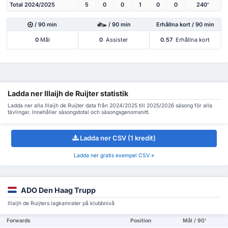
Total 2024/2025
5
0
0
1
0
0
240'
/ 90 min
/ 90 min
Erhållna kort / 90 min
0
Mål
0
Assister
0.57
Erhållna kort
Ladda ner Illaijh de Ruijter statistik
Ladda ner alla Illaijh de Ruijter data från 2024/2025 till 2025/2026 säsong för alla
tävlingar. Innehåller säsongstotal och säsongsgenomsnitt.
Ladda ner CSV (1 kredit)
Ladda ner gratis exempel CSV »
ADO Den Haag Trupp
Illaijh de Ruijters lagkamrater på klubbnivå
Forwards
Position
Mål / 90'