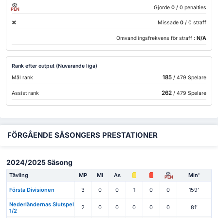
Gjorde
0
/ 0 penalties
PEN
Missade
0
/ 0 straff
Omvandlingsfrekvens för straff :
N/A
Rank efter output (Nuvarande liga)
185
Mål rank
/ 479 Spelare
262
Assist rank
/ 479 Spelare
FÖRGÅENDE SÄSONGERS PRESTATIONER
2024/2025 Säsong
Tävling
MP
Ml
As
Min'
PEN
Första Divisionen
3
0
0
1
0
0
159'
Nederländernas Slutspel
2
0
0
0
0
0
81'
1/2