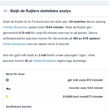
Illaijh de Ruijters statistiska analys
Illaijh de Ruijter är en Forward som har dykt upp i
24 matches
denna säsong
i
Första Divisionen
spelat totalt
1344 minuter
. Illaijh de Ruijter gör i
genomsnitt
0.13 mål
för varje 90 minuter som han är på planen. Denna
anfallsprestation placerar honom för närvarande på
185 av 479 spelare
i
Första Divisionen
som har spelat minst 3 matcher.
Han har gjort mål totalt av
2 mål
hittills under säsongen i ligan, vilket
placerar honom
16
på
Första Divisionen
lagets topp skytteliga.
Minut för minut
gör mål varje 672 minuter
Assister varje 1344 minuter
Erhållit kort varje672 minuter
Straffrekord (karriär)