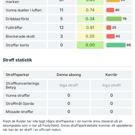
marken
11
0.74
Vunna dueller i luften
40
5
0.34
Dribblad förbi
79
12
0.81
Fullträffar
25
3
0.20
Blockerade skott
43
0
0.00
Straffar borta
99
Straff statistik
Straffsparkar
Denna säsong
Karriär
Straffkonverterings
Inga straff
Inga straff
Betyg
0
0
Vunna straffar
0
0
Straffmål Gjorda
0
0
Missade straffar
Illaijh de Ruijter har inte tagit några straffsparkar i sin karriär ännu (baserat på all
säsongsdata som vi har på FootyStats). Deras straffsparkstatistik kommer att uppdateras
när han tar en straff i en officiell match.