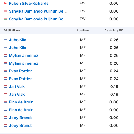
Ruben Silva-Richards
0.00
FW
Sanyika Damiando Puljhun Bergtop
0.00
FW
Sanyika Damiando Puljhun Bergtop
0.00
FW
Mittfältare
Position
Assists / 90'
Juho Kilo
0.26
MF
Juho Kilo
0.26
MF
Mylian Jimenez
0.26
MF
Mylian Jimenez
0.26
MF
Evan Rottier
0.24
MF
Evan Rottier
0.24
MF
Jari Vlak
0.19
MF
Jari Vlak
0.19
MF
Finn de Bruin
0.00
MF
Finn de Bruin
0.00
MF
Joey Brandt
0.00
MF
Joey Brandt
0.00
MF