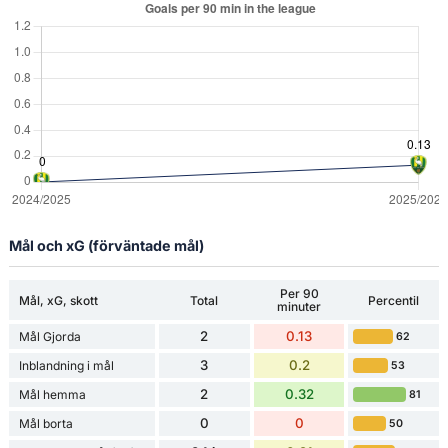
Mål och xG (förväntade mål)
Per 90
Mål, xG, skott
Total
Percentil
minuter
2
0.13
Mål Gjorda
62
3
0.2
Inblandning i mål
53
2
0.32
Mål hemma
81
0
0
Mål borta
50