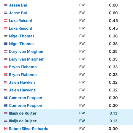
Jesse Bal
0.60
FW
Jesse Bal
0.60
FW
Luka Reischl
0.45
FW
Luka Reischl
0.45
FW
Nigel Thomas
0.38
FW
Nigel Thomas
0.38
FW
Daryl van Mieghem
0.35
FW
Daryl van Mieghem
0.35
FW
Bryan Fiabema
0.33
FW
Bryan Fiabema
0.33
FW
Jalen Hawkins
0.32
FW
Jalen Hawkins
0.32
FW
Cameron Peupion
0.30
FW
Cameron Peupion
0.30
FW
Illaijh de Ruijter
0.13
FW
Illaijh de Ruijter
0.13
FW
Ruben Silva-Richards
0.00
FW