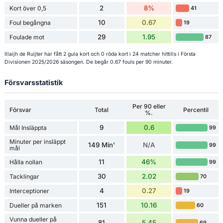
2
8%
Kort över 0,5
41
10
0.67
Foul begångna
19
29
1.95
Foulade mot
87
Illaijh de Ruijter har fått 2 gula kort och 0 röda kort i 24 matcher hittills i Första
Divisionen 2025/2026 säsongen. De begår 0.67 fouls per 90 minuter.
Försvarsstatistik
Per 90 eller
Försvar
Total
Percentil
%.
9
0.6
Mål Insläppta
99
Minuter per insläppt
149 Min'
N/A
99
mål
11
46%
Hålla nollan
99
30
2.02
Tacklingar
70
4
0.27
Interceptioner
19
151
10.16
Dueller på marken
60
Vunna dueller på
81
5.45
69