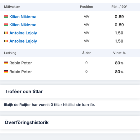
Målvakter
Position
Förl. / 90'
Kilian Nikiema
0.89
MV
Kilian Nikiema
0.89
MV
Antoine Lejoly
1.50
MV
Antoine Lejoly
1.50
MV
Ledning
Ålder
Vinst %
Robin Peter
80
0
%
Robin Peter
80
0
%
Troféer och titlar
Illaijh de Ruijter har vunnit 0 titlar hittills i sin karriär.
Överföringshistorik