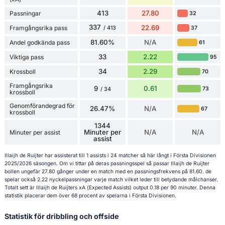
413
27.80
Passningar
32
337
22.69
Framgångsrika pass
37
/ 413
81.60%
N/A
Andel godkända pass
61
33
2.22
Viktiga pass
95
34
2.29
Krossboll
70
Framgångsrika
9
0.61
73
/ 34
krossboll
Genomförandegrad för
26.47%
N/A
67
krossboll
1344
Minuter per
N/A
N/A
Minuter per assist
assist
Illaijh de Ruijter har assisterat till 1 assists i 24 matcher så här långt i Första Divisionen
2025/2026 säsongen. Om vi tittar på deras passningsspel så passar Illaijh de Ruijter
bollen ungefär 27.80 gånger under en match med en passningsfrekvens på 81.60. de
spelar också 2.22 nyckelpassningar varje match vilket leder till betydande målchanser.
Totalt sett är Illaijh de Ruijters xA (Expected Assists) output 0.18 per 90 minuter. Denna
statistik placerar dem över 68 procent av spelarna i Första Divisionen.
Statistik för dribbling och offside