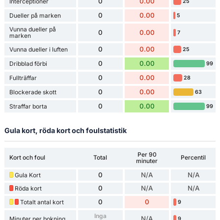
0
0.00
Interceptioner
25
0
0.00
Dueller på marken
5
Vunna dueller på
0
0.00
7
marken
0
0.00
Vunna dueller i luften
25
0
0.00
Dribblad förbi
99
0
0.00
Fullträffar
28
0
0.00
Blockerade skott
63
0
0.00
Straffar borta
99
Gula kort, röda kort och foulstatistik
Per 90
Kort och foul
Total
Percentil
minuter
0
N/A
N/A
Gula Kort
0
N/A
N/A
Röda kort
0
0
Totalt antal kort
9
Inga
N/A
Minuter per bokning
9