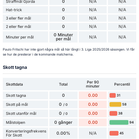
0
N/A
N/A
Straffmål Gjorda
0
N/A
N/A
Hat-trick
0
N/A
N/A
3 eller fler mål
0
N/A
N/A
2 eller fler mål
0 Minuter
N/A
N/A
Minuter per mål
per mål
Paulo Fritschi har inte gjort några mål så här långt i 3. Liga 2025/2026 säsongen. Vi får
se hur de presterar i de kommande matcherna.
Skott tagna
Per 90
Skottdata
Total
Percentil
minuter
0
0.00
Skott tagna
31
0
0.00
Skott på mål
58
/ 0
0
0.00
Skott utanför mål
38
/ 0
0 gånger
0.00
Målstolpen
94
Konverteringsfrekvens
0.00%
N/A
45
För Skott