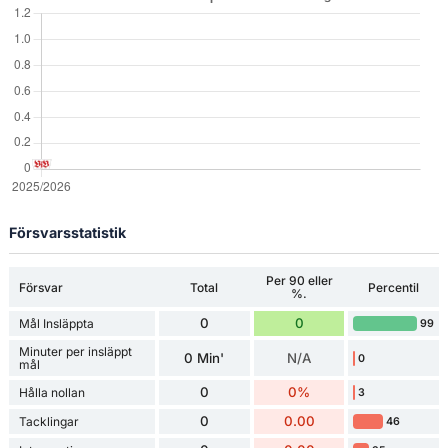
Försvarsstatistik
Per 90 eller
Försvar
Total
Percentil
%.
0
0
Mål Insläppta
99
Minuter per insläppt
0 Min'
N/A
0
mål
0
0%
Hålla nollan
3
0
0.00
Tacklingar
46