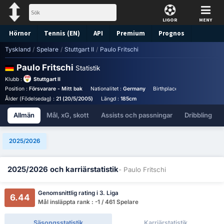
LIGOR
MENY
Hörnor
Tennis (EN)
API
Premium
Prognos
Tyskland
/
Spelare
/
Stuttgart II
/
Paulo Fritschi
Paulo Fritschi
Statistik
Klubb :
Stuttgart II
Position :
Försvarare - Mitt bak
Nationalitet :
Germany
Birthplace :
Germany - Ger
Ålder (Födelsedag) :
21 (20/5/2005)
Längd :
185cm
Allmän
Mål, xG, skott
Assists och passningar
Dribbling
2025/2026
2025/2026 och karriärstatistik
- Paulo Fritschi
Genomsnittlig rating i 3. Liga
6.44
Mål insläppta rank : -1 / 461 Spelare
Säsongsstatistik
Karriärstatistik