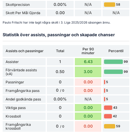
0.00%
N/A
Skottprecision
58
0.00
N/A
N/A
Skott Per Mål Gjorda
Paulo Fritschi har inte tagit några skott i 3. Liga 2025/2026 säsongen ännu.
Statistik över assists, passningar och skapade chanser
Per 90
Assists och passningar
Total
Percentil
minuter
1
6.43
Assister
99
Förväntade assists
0.50
3.00
99
(xA)
0
0.00
Passningar
5
0
0.00
Framgångsrika pass
5
/ 0
0.00%
N/A
Andel godkända pass
5
0
0.00
Viktiga pass
43
0
0.00
Krossboll
42
Framgångsrika
0
0.00
59
/ 0
krossboll