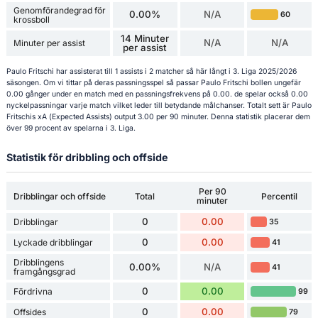
Genomförandegrad för
0.00%
N/A
60
krossboll
14 Minuter
N/A
N/A
Minuter per assist
per assist
Paulo Fritschi har assisterat till 1 assists i 2 matcher så här långt i 3. Liga 2025/2026
säsongen. Om vi tittar på deras passningsspel så passar Paulo Fritschi bollen ungefär
0.00 gånger under en match med en passningsfrekvens på 0.00. de spelar också 0.00
nyckelpassningar varje match vilket leder till betydande målchanser. Totalt sett är Paulo
Fritschis xA (Expected Assists) output 3.00 per 90 minuter. Denna statistik placerar dem
över 99 procent av spelarna i 3. Liga.
Statistik för dribbling och offside
Per 90
Dribblingar och offside
Total
Percentil
minuter
0
0.00
Dribblingar
35
0
0.00
Lyckade dribblingar
41
Dribblingens
0.00%
N/A
41
framgångsgrad
0
0.00
Fördrivna
99
0
0.00
Offsides
79