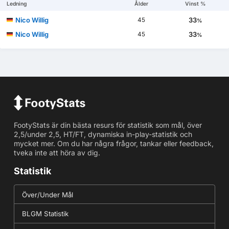
Ledning
Ålder
Vinst %
Nico Willig
33
45
%
Nico Willig
33
45
%
FootyStats är din bästa resurs för statistik som mål, över
2,5/under 2,5, HT/FT, dynamiska in-play-statistik och
mycket mer. Om du har några frågor, tankar eller feedback,
tveka inte att höra av dig.
Statistik
Över/Under Mål
BLGM Statistik