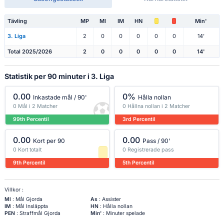
Tävling
MP
Ml
IM
HN
Min'
3. Liga
2
0
0
0
0
0
14'
Total 2025/2026
2
0
0
0
0
0
14'
Statistik per 90 minuter i 3. Liga
0.00
0%
Inkastade mål / 90'
Hålla nollan
0 Mål i 2 Matcher
0 Hållna nollan i 2 Matcher
99th Percentil
3rd Percentil
0.00
0.00
Kort per 90
Pass / 90'
0 Kort totalt
0 Registrerade pass
9th Percentil
5th Percentil
Villkor :
Ml
: Mål Gjorda
As
: Assister
IM
: Mål Insläppta
HN
: Hålla nollan
PEN
: Straffmål Gjorda
Min'
: Minuter spelade