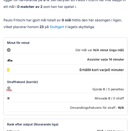
ligger för närvarande på
0%
. Det betyder att Paulo Fritschi har inte släppt in
ett mål i
0 matcher av 2
som han har spelat i.
Paulo Fritschi har gjort mål totalt av
0 mål
hittils den här säsongen i ligan,
vilket placerar honom
23
på
Stuttgart II
lagets skytteliga.
Minut för minut
Gör mål var
N/A minut (inga mål)
Assister varje 14 minuter
Erhållit kort varje0 minuter
Straffrekord (karriär)
Gjorde
0
/ 0 penalties
PEN
Missade
0
/ 0 straff
Omvandlingsfrekvens för straff :
N/A
Rank efter output (Nuvarande liga)