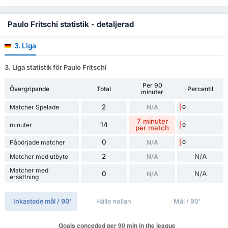
Paulo Fritschi statistik - detaljerad
3. Liga
3. Liga statistik för Paulo Fritschi
Per 90
Övergripande
Total
Percentil
minuter
2
Matcher Spelade
N/A
0
7 minuter
14
minuter
0
per match
0
Påbörjade matcher
N/A
0
2
N/A
Matcher med utbyte
N/A
Matcher med
0
N/A
N/A
ersättning
Inkastade mål / 90'
Hålla nollan
Mål / 90'