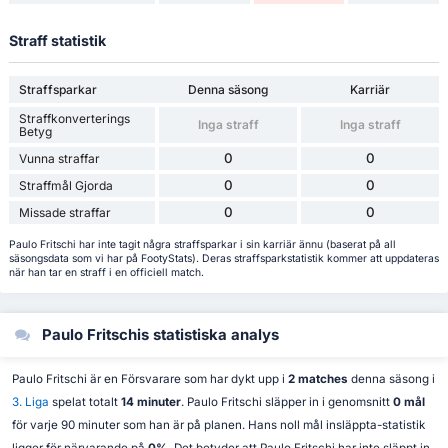
Straff statistik
Straffsparkar
Denna säsong
Karriär
Straffkonverterings
Inga straff
Inga straff
Betyg
0
0
Vunna straffar
0
0
Straffmål Gjorda
0
0
Missade straffar
Paulo Fritschi har inte tagit några straffsparkar i sin karriär ännu (baserat på all
säsongsdata som vi har på FootyStats). Deras straffsparkstatistik kommer att uppdateras
när han tar en straff i en officiell match.
Paulo Fritschis statistiska analys
Paulo Fritschi är en Försvarare som har dykt upp i
2 matches
denna säsong i
3. Liga
spelat totalt
14 minuter
. Paulo Fritschi släpper in i genomsnitt
0 mål
för varje 90 minuter som han är på planen. Hans noll mål insläppta-statistik