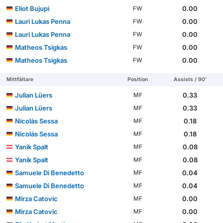
Eliot Bujupi
0.00
FW
Lauri Lukas Penna
0.00
FW
Lauri Lukas Penna
0.00
FW
Matheos Tsigkas
0.00
FW
Matheos Tsigkas
0.00
FW
Mittfältare
Position
Assists / 90'
Julian Lüers
0.33
MF
Julian Lüers
0.33
MF
Nicolás Sessa
0.18
MF
Nicolás Sessa
0.18
MF
Yanik Spalt
0.08
MF
Yanik Spalt
0.08
MF
Samuele Di Benedetto
0.04
MF
Samuele Di Benedetto
0.04
MF
Mirza Catovic
0.00
MF
Mirza Catovic
0.00
MF