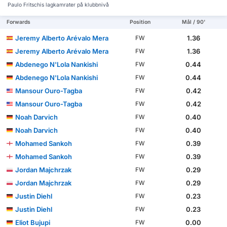
Paulo Fritschis lagkamrater på klubbnivå
Forwards
Position
Mål / 90'
Jeremy Alberto Arévalo Mera
1.36
FW
Jeremy Alberto Arévalo Mera
1.36
FW
Abdenego N'Lola Nankishi
0.44
FW
Abdenego N'Lola Nankishi
0.44
FW
Mansour Ouro-Tagba
0.42
FW
Mansour Ouro-Tagba
0.42
FW
Noah Darvich
0.40
FW
Noah Darvich
0.40
FW
Mohamed Sankoh
0.39
FW
Mohamed Sankoh
0.39
FW
Jordan Majchrzak
0.29
FW
Jordan Majchrzak
0.29
FW
Justin Diehl
0.23
FW
Justin Diehl
0.23
FW
Eliot Bujupi
0.00
FW