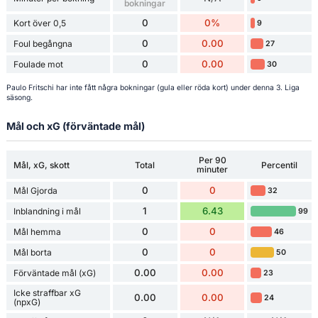
bokningar
0
0%
Kort över 0,5
9
0
0.00
Foul begångna
27
0
0.00
Foulade mot
30
Paulo Fritschi har inte fått några bokningar (gula eller röda kort) under denna 3. Liga
säsong.
Mål och xG (förväntade mål)
Per 90
Mål, xG, skott
Total
Percentil
minuter
0
0
Mål Gjorda
32
1
6.43
Inblandning i mål
99
0
0
Mål hemma
46
0
0
Mål borta
50
0.00
0.00
Förväntade mål (xG)
23
Icke straffbar xG
0.00
0.00
24
(npxG)