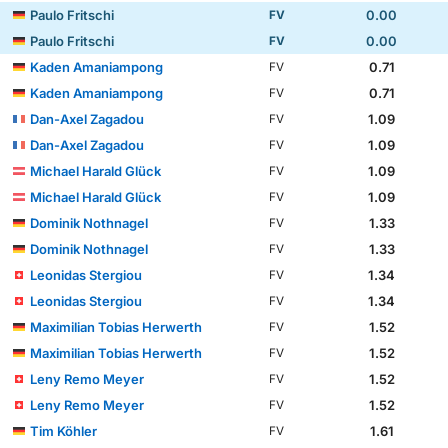
Paulo Fritschi
0.00
FV
Paulo Fritschi
0.00
FV
Kaden Amaniampong
0.71
FV
Kaden Amaniampong
0.71
FV
Dan-Axel Zagadou
1.09
FV
Dan-Axel Zagadou
1.09
FV
Michael Harald Glück
1.09
FV
Michael Harald Glück
1.09
FV
Dominik Nothnagel
1.33
FV
Dominik Nothnagel
1.33
FV
Leonidas Stergiou
1.34
FV
Leonidas Stergiou
1.34
FV
Maximilian Tobias Herwerth
1.52
FV
Maximilian Tobias Herwerth
1.52
FV
Leny Remo Meyer
1.52
FV
Leny Remo Meyer
1.52
FV
Tim Köhler
1.61
FV