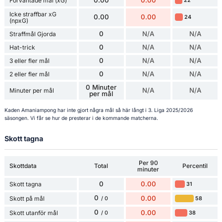
Förväntade mål (xG)
22
Icke straffbar xG
0.00
0.00
24
(npxG)
0
N/A
N/A
Straffmål Gjorda
0
N/A
N/A
Hat-trick
0
N/A
N/A
3 eller fler mål
0
N/A
N/A
2 eller fler mål
0 Minuter
N/A
N/A
Minuter per mål
per mål
Kaden Amaniampong har inte gjort några mål så här långt i 3. Liga 2025/2026
säsongen. Vi får se hur de presterar i de kommande matcherna.
Skott tagna
Per 90
Skottdata
Total
Percentil
minuter
0
0.00
Skott tagna
31
0
0.00
Skott på mål
58
/ 0
0
0.00
Skott utanför mål
38
/ 0