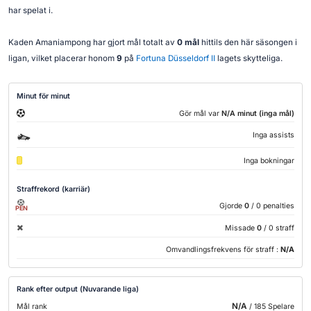
har spelat i.
Kaden Amaniampong har gjort mål totalt av
0 mål
hittils den här säsongen i
ligan, vilket placerar honom
9
på
Fortuna Düsseldorf II
lagets skytteliga.
Minut för minut
Gör mål var
N/A minut (inga mål)
Inga assists
Inga bokningar
Straffrekord (karriär)
Gjorde
0
/ 0 penalties
PEN
Missade
0
/ 0 straff
Omvandlingsfrekvens för straff :
N/A
Rank efter output (Nuvarande liga)
N/A
Mål rank
/ 185 Spelare