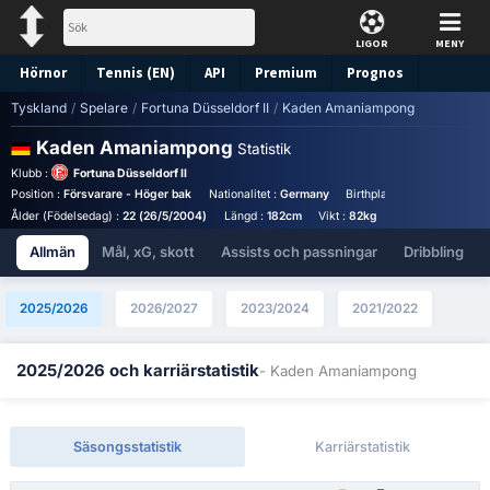
LIGOR
MENY
Hörnor
Tennis (EN)
API
Premium
Prognos
Tyskland
/
Spelare
/
Fortuna Düsseldorf II
/
Kaden Amaniampong
Kaden Amaniampong
Statistik
Klubb :
Fortuna Düsseldorf II
Position :
Försvarare - Höger bak
Nationalitet :
Germany
Birthplace :
Germany - Ge
Ålder (Födelsedag) :
22 (26/5/2004)
Längd :
182cm
Vikt :
82kg
Allmän
Mål, xG, skott
Assists och passningar
Dribbling
2025/2026
2026/2027
2023/2024
2021/2022
2025/2026 och karriärstatistik
- Kaden Amaniampong
Säsongsstatistik
Karriärstatistik