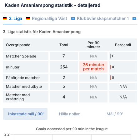
Kaden Amaniampong statistik - detaljerad
3. Liga
Regionalliga Väst
Klubbvänskapsmatcher 1
K
3. Liga statistik för Kaden Amaniampong
Per 90
Övergripande
Total
Percentil
minuter
7
Matcher Spelade
N/A
1
36 minuter
254
minuter
0
per match
2
Påbörjade matcher
N/A
0
5
N/A
Matcher med utbyte
N/A
Matcher med
4
N/A
N/A
ersättning
Inkastade mål / 90'
Hålla nollan
Mål / 90'