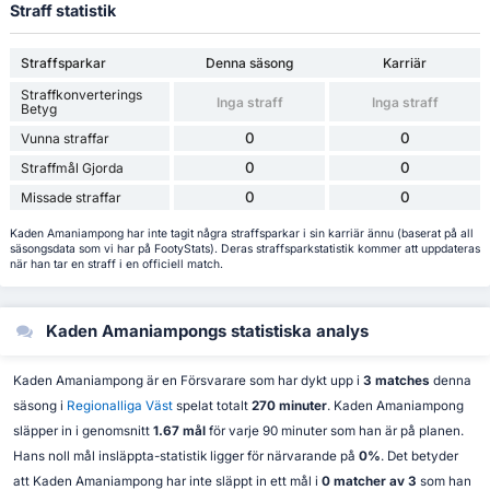
Straff statistik
Straffsparkar
Denna säsong
Karriär
Straffkonverterings
Inga straff
Inga straff
Betyg
0
0
Vunna straffar
0
0
Straffmål Gjorda
0
0
Missade straffar
Kaden Amaniampong har inte tagit några straffsparkar i sin karriär ännu (baserat på all
säsongsdata som vi har på FootyStats). Deras straffsparkstatistik kommer att uppdateras
när han tar en straff i en officiell match.
Kaden Amaniampongs statistiska analys
Kaden Amaniampong är en Försvarare som har dykt upp i
3 matches
denna
säsong i
Regionalliga Väst
spelat totalt
270 minuter
. Kaden Amaniampong
släpper in i genomsnitt
1.67 mål
för varje 90 minuter som han är på planen.
Hans noll mål insläppta-statistik ligger för närvarande på
0%
. Det betyder
att Kaden Amaniampong har inte släppt in ett mål i
0 matcher av 3
som han