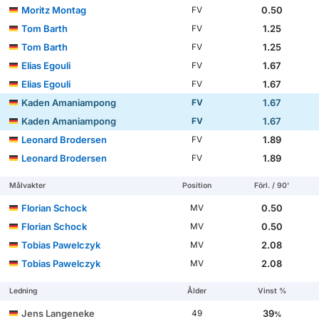
Moritz Montag
0.50
FV
Tom Barth
1.25
FV
Tom Barth
1.25
FV
Elias Egouli
1.67
FV
Elias Egouli
1.67
FV
Kaden Amaniampong
1.67
FV
Kaden Amaniampong
1.67
FV
Leonard Brodersen
1.89
FV
Leonard Brodersen
1.89
FV
Målvakter
Position
Förl. / 90'
Florian Schock
0.50
MV
Florian Schock
0.50
MV
Tobias Pawelczyk
2.08
MV
Tobias Pawelczyk
2.08
MV
Ledning
Ålder
Vinst %
Jens Langeneke
39
49
%