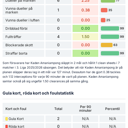
6
2.25
Dueller på marken
77
Vunna dueller på
1
0.38
35
marken
0
0.00
Vunna dueller i luften
25
0
0.00
Dribblad förbi
99
4
1.50
Fullträffar
99
0
0.00
Blockerade skott
63
0
0.00
Straffar borta
99
Som försvarare har Kaden Amaniampong släppt in 2 mål och hållit 1 clean sheets i 7
matcher i 3. Liga 2025/2026 säsongen. Det betyder att när Kaden Amaniampong är på
planen släpper deras lag in ett mål var 127 minut. Dessutom har de gjort 0.38 tackles
och 1.12 interceptions för varje 90 minuter de varit på planen. Kaden Amaniampong
samlar också på sig ungefär 1.50 clearances på samma gång.
Gula kort, röda kort och foulstatistik
Per 90
Kort och foul
Total
Percentil
minuter
2
N/A
N/A
Gula Kort
0
N/A
N/A
Röda kort