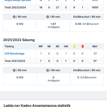
Total 2023/2024
18
0
27
3
9
1
1456'
/ 90 min
/ 90 min
Erhållna kort / 90 min
0
Mål
1.67
0.56
Erhållna kort
Insläppta
2021/2022 Säsong
Tävling
MP
Ml
IM
HN
Min'
U19 Bundesliga
1
0
0
1
0
0
31'
Total 2021/2022
1
0
0
1
0
0
31'
/ 90 min
/ 90 min
Erhållna kort / 90 min
0
Mål
0
0
Erhållna kort
Insläppta
Ladda ner Kaden Amaniampong statistik