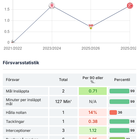
Försvarsstatistik
Per 90 eller
Försvar
Total
Percentil
%.
2
0.71
Mål Insläppta
99
Minuter per insläppt
127 Min'
N/A
99
mål
1
14%
Hålla nollan
36
1
0.38
Tacklingar
98
3
1.12
Interceptioner
99