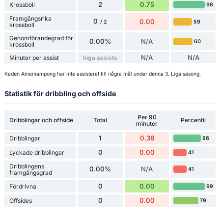
2
0.75
Krossboll
98
Framgångsrika
0
0.00
59
/ 2
krossboll
Genomförandegrad för
0.00%
N/A
60
krossboll
N/A
N/A
Minuter per assist
Inga assists
Kaden Amaniampong har inte assisterat till några mål under denna 3. Liga säsong.
Statistik för dribbling och offside
Per 90
Dribblingar och offside
Total
Percentil
minuter
1
0.38
Dribblingar
86
0
0.00
Lyckade dribblingar
41
Dribblingens
0.00%
N/A
41
framgångsgrad
0
0.00
Fördrivna
99
0
0.00
Offsides
79