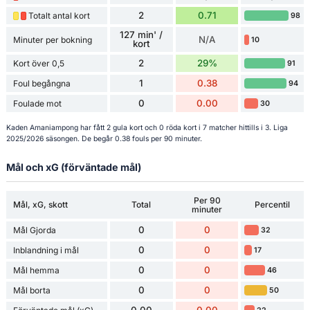
2
0.71
Totalt antal kort
98
127 min' /
N/A
Minuter per bokning
10
kort
2
29%
Kort över 0,5
91
1
0.38
Foul begångna
94
0
0.00
Foulade mot
30
Kaden Amaniampong har fått 2 gula kort och 0 röda kort i 7 matcher hittills i 3. Liga
2025/2026 säsongen. De begår 0.38 fouls per 90 minuter.
Mål och xG (förväntade mål)
Per 90
Mål, xG, skott
Total
Percentil
minuter
0
0
Mål Gjorda
32
0
0
Inblandning i mål
17
0
0
Mål hemma
46
0
0
Mål borta
50
0.00
0.00