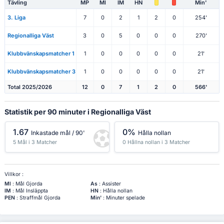
Tävling
MP
Ml
IM
HN
Min'
3. Liga
7
0
2
1
2
0
254'
Regionalliga Väst
3
0
5
0
0
0
270'
Klubbvänskapsmatcher 1
1
0
0
0
0
0
21'
Klubbvänskapsmatcher 3
1
0
0
0
0
0
21'
Total 2025/2026
12
0
7
1
2
0
566'
Statistik per 90 minuter i Regionalliga Väst
1.67
0%
Inkastade mål / 90'
Hålla nollan
5 Mål i 3 Matcher
0 Hållna nollan i 3 Matcher
Villkor :
Ml
: Mål Gjorda
As
: Assister
IM
: Mål Insläppta
HN
: Hålla nollan
PEN
: Straffmål Gjorda
Min'
: Minuter spelade