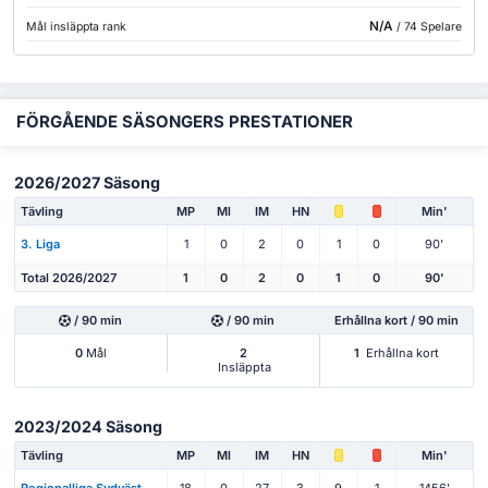
N/A
Mål insläppta rank
/ 74 Spelare
FÖRGÅENDE SÄSONGERS PRESTATIONER
2026/2027 Säsong
Tävling
MP
Ml
IM
HN
Min'
3. Liga
1
0
2
0
1
0
90'
Total 2026/2027
1
0
2
0
1
0
90'
/ 90 min
/ 90 min
Erhållna kort / 90 min
0
Mål
2
1
Erhållna kort
Insläppta
2023/2024 Säsong
Tävling
MP
Ml
IM
HN
Min'
Regionalliga Sydväst
18
0
27
3
9
1
1456'