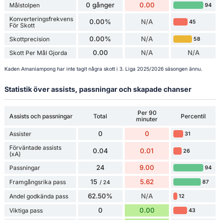
0 gånger
0.00
Målstolpen
94
Konverteringsfrekvens
0.00%
N/A
45
För Skott
0.00%
N/A
Skottprecision
58
0.00
N/A
N/A
Skott Per Mål Gjorda
Kaden Amaniampong har inte tagit några skott i 3. Liga 2025/2026 säsongen ännu.
Statistik över assists, passningar och skapade chanser
Per 90
Assists och passningar
Total
Percentil
minuter
0
0
Assister
31
Förväntade assists
0.04
0.01
26
(xA)
24
9.00
Passningar
94
15
5.62
Framgångsrika pass
87
/ 24
62.50%
N/A
Andel godkända pass
12
0
0.00
Viktiga pass
43