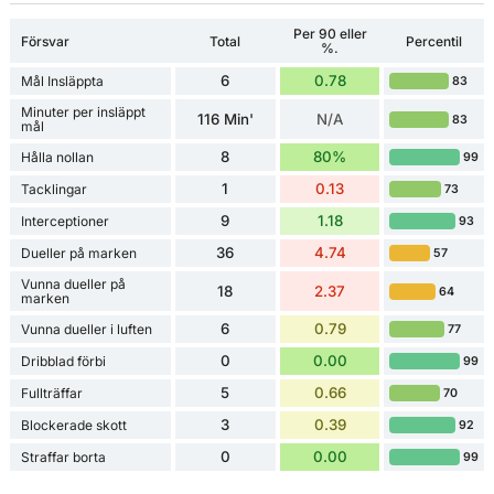
Per 90 eller
Försvar
Total
Percentil
%.
6
0.78
Mål Insläppta
83
Minuter per insläppt
116 Min'
N/A
83
mål
8
80%
Hålla nollan
99
1
0.13
Tacklingar
73
9
1.18
Interceptioner
93
36
4.74
Dueller på marken
57
Vunna dueller på
18
2.37
64
marken
6
0.79
Vunna dueller i luften
77
0
0.00
Dribblad förbi
99
5
0.66
Fullträffar
70
3
0.39
Blockerade skott
92
0
0.00
Straffar borta
99