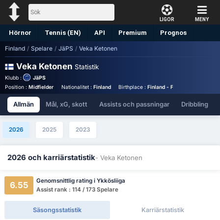
LIGOR
MENY
Hörnor
Tennis (EN)
API
Premium
Prognos
Finland
/
Spelare
/
JäPS
/
Veka Ketonen
Veka Ketonen
Statistik
Klubb :
JäPS
Position :
Midfielder
Nationalitet :
Finland
Birthplace :
Finland - Finland
Tröjnumm
Allmän
Mål, xG, skott
Assists och passningar
Dribbling
2026
2025
2023
2026 och karriärstatistik
- Veka Ketonen
Genomsnittlig rating i Ykkösliiga
6.55
Assist rank : 114 / 173 Spelare
Säsongsstatistik
Karriärstatistik