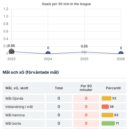
Mål och xG (förväntade mål)
Per 90
Mål, xG, skott
Total
Percentil
minuter
0
0
Mål Gjorda
52
0
0
Inblandning i mål
38
0
0
Mål hemma
63
0
0
Mål borta
71