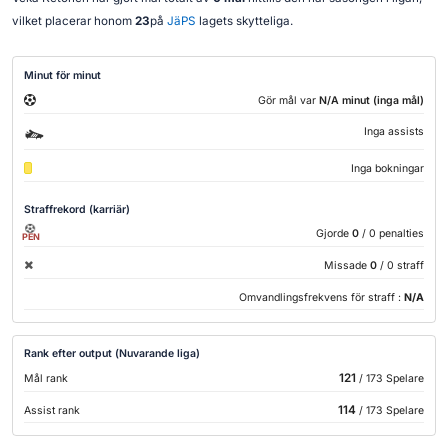
vilket placerar honom
23
på
JäPS
lagets skytteliga.
Minut för minut
Gör mål var
N/A minut (inga mål)
Inga assists
Inga bokningar
Straffrekord (karriär)
Gjorde
0
/ 0 penalties
PEN
Missade
0
/ 0 straff
Omvandlingsfrekvens för straff :
N/A
Rank efter output (Nuvarande liga)
121
Mål rank
/ 173 Spelare
114
Assist rank
/ 173 Spelare