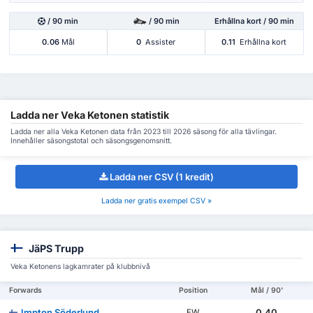
/ 90 min
/ 90 min
Erhållna kort / 90 min
0.06
Mål
0
Assister
0.11
Erhållna kort
Ladda ner Veka Ketonen statistik
Ladda ner alla Veka Ketonen data från 2023 till 2026 säsong för alla tävlingar.
Innehåller säsongstotal och säsongsgenomsnitt.
Ladda ner CSV (1 kredit)
Ladda ner gratis exempel CSV »
JäPS Trupp
Veka Ketonens lagkamrater på klubbnivå
Forwards
Position
Mål / 90'
Impton Söderlund
0.40
FW