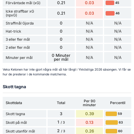
0.21
0.03
Förväntade mål (xG)
45
Icke straffbar xG
0.21
0.03
46
(npxG)
0
N/A
N/A
Straffmål Gjorda
0
N/A
N/A
Hat-trick
0
N/A
N/A
3 eller fler mål
0
N/A
N/A
2 eller fler mål
0 Minuter
N/A
N/A
Minuter per mål
per mål
Veka Ketonen har inte gjort några mål så här långt i Ykkösliiga 2026 säsongen. Vi får se
hur de presterar i de kommande matcherna.
Skott tagna
Per 90
Skottdata
Total
Percentil
minuter
3
0.39
Skott tagna
59
1
0.13
Skott på mål
63
/ 3
2
0.26
Skott utanför mål
60
/ 3