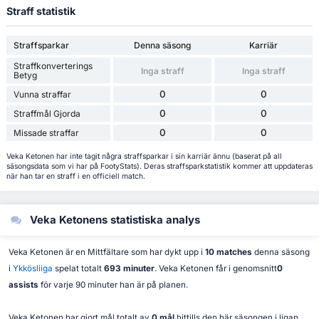
Straff statistik
Straffsparkar
Denna säsong
Karriär
Straffkonverterings
Inga straff
Inga straff
Betyg
0
0
Vunna straffar
0
0
Straffmål Gjorda
0
0
Missade straffar
Veka Ketonen har inte tagit några straffsparkar i sin karriär ännu (baserat på all
säsongsdata som vi har på FootyStats). Deras straffsparkstatistik kommer att uppdateras
när han tar en straff i en officiell match.
Veka Ketonens statistiska analys
Veka Ketonen är en Mittfältare som har dykt upp i
10 matches
denna säsong
i
Ykkösliiga
spelat totalt
693 minuter
. Veka Ketonen får i genomsnitt
0
assists
för varje 90 minuter han är på planen.
Veka Ketonen har gjort mål totalt av
0 mål
hittills den här säsongen i ligan,