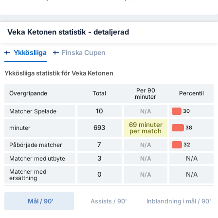
Veka Ketonen statistik - detaljerad
Ykkösliiga
Finska Cupen
Ykkösliiga statistik för Veka Ketonen
Per 90
Övergripande
Total
Percentil
minuter
10
Matcher Spelade
N/A
30
69 minuter
693
minuter
38
per match
7
Påbörjade matcher
N/A
32
3
N/A
Matcher med utbyte
N/A
Matcher med
0
N/A
N/A
ersättning
Mål / 90'
Assists / 90'
Inblandning i mål / 90'