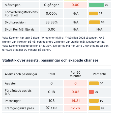
0 gånger
0.00
Målstolpen
93
Konverteringsfrekvens
0.00%
N/A
54
För Skott
33.33%
N/A
Skottprecision
68
0.00
N/A
N/A
Skott Per Mål Gjorda
Veka Ketonen har tagit 3 skott i 10 matcher hittills i Ykkösliiga 2026 säsongen. Av 3
skotten var 1 skotten på mål och de andra 2 skotten var utanför mål. Det betyder att
Veka Ketonens skottprecision är 33.33%. De gör ett mål för varje 0.00 skott de tar och
tar 0.39 skott per 90 minuter på planen.
Statistik över assists, passningar och skapade chanser
Per 90
Assists och passningar
Total
Percentil
minuter
0
0
Assister
60
Förväntade assists
0.18
0.02
29
(xA)
108
14.21
Passningar
60
97
12.76
Framgångsrika pass
67
/ 108