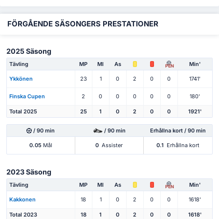
FÖRGÅENDE SÄSONGERS PRESTATIONER
2025 Säsong
Tävling
MP
Ml
As
Min'
PEN
Ykkönen
23
1
0
2
0
0
1741'
Finska Cupen
2
0
0
0
0
0
180'
Total 2025
25
1
0
2
0
0
1921'
/ 90 min
/ 90 min
Erhållna kort / 90 min
0.05
Mål
0
Assister
0.1
Erhållna kort
2023 Säsong
Tävling
MP
Ml
As
Min'
PEN
Kakkonen
18
1
0
2
0
0
1618'
Total 2023
18
1
0
2
0
0
1618'