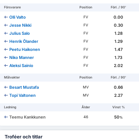
Försvarare
Position
Förl. / 90'
Olli Valto
0.00
FV
Jesse Nikki
0.30
FV
Julius Salo
1.28
FV
Henrik Ölander
1.29
FV
Peetu Haikonen
1.47
FV
Niko Manner
1.73
FV
Aleksi Sainio
2.02
FV
Målvakter
Position
Förl. / 90'
Besart Mustafa
0.66
MV
Topi Valtonen
2.27
MV
Ledning
Ålder
Vinst %
Teemu Kankkunen
50
46
%
Troféer och titlar