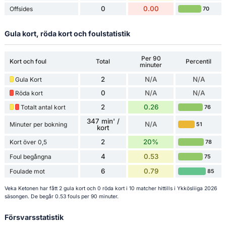
0
0.00
Offsides
70
Gula kort, röda kort och foulstatistik
Per 90
Kort och foul
Total
Percentil
minuter
2
N/A
N/A
Gula Kort
0
N/A
N/A
Röda kort
2
0.26
Totalt antal kort
76
347 min' /
N/A
Minuter per bokning
51
kort
2
20%
Kort över 0,5
78
4
0.53
Foul begångna
75
6
0.79
Foulade mot
85
Veka Ketonen har fått 2 gula kort och 0 röda kort i 10 matcher hittills i Ykkösliiga 2026
säsongen. De begår 0.53 fouls per 90 minuter.
Försvarsstatistik