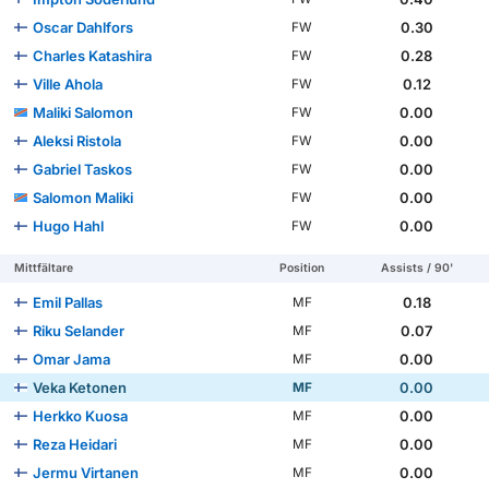
Oscar Dahlfors
0.30
FW
Charles Katashira
0.28
FW
Ville Ahola
0.12
FW
Maliki Salomon
0.00
FW
Aleksi Ristola
0.00
FW
Gabriel Taskos
0.00
FW
Salomon Maliki
0.00
FW
Hugo Hahl
0.00
FW
Mittfältare
Position
Assists / 90'
Emil Pallas
0.18
MF
Riku Selander
0.07
MF
Omar Jama
0.00
MF
Veka Ketonen
0.00
MF
Herkko Kuosa
0.00
MF
Reza Heidari
0.00
MF
Jermu Virtanen
0.00
MF