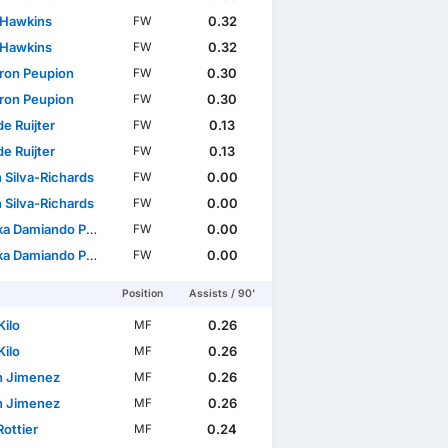
 Hawkins
0.32
FW
 Hawkins
0.32
FW
on Peupion
0.30
FW
on Peupion
0.30
FW
 de Ruijter
0.13
FW
 de Ruijter
0.13
FW
 Silva-Richards
0.00
FW
 Silva-Richards
0.00
FW
amiando Puljhun Bergtop
0.00
FW
amiando Puljhun Bergtop
0.00
FW
Position
Assists / 90'
Kilo
0.26
MF
Kilo
0.26
MF
n Jimenez
0.26
MF
n Jimenez
0.26
MF
ottier
0.24
MF