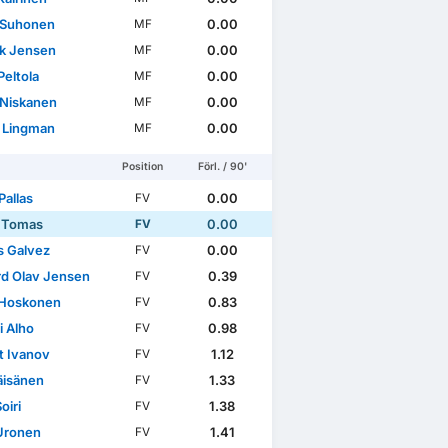
 Suhonen
0.00
MF
ik Jensen
0.00
MF
Peltola
0.00
MF
 Niskanen
0.00
MF
 Lingman
0.00
MF
Position
Förl. / 90'
Pallas
0.00
FV
 Tomas
0.00
FV
 Galvez
0.00
FV
rd Olav Jensen
0.39
FV
 Hoskonen
0.83
FV
i Alho
0.98
FV
t Ivanov
1.12
FV
äisänen
1.33
FV
oiri
1.38
FV
Uronen
1.41
FV