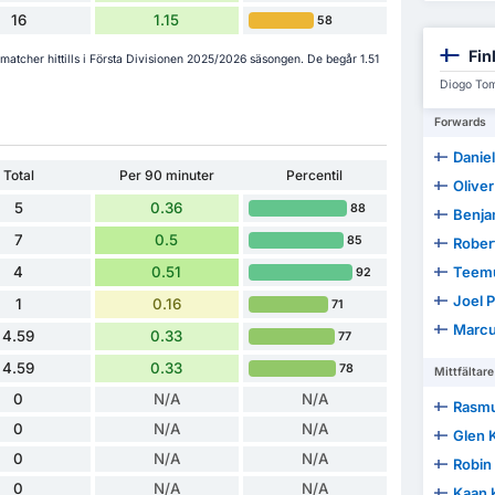
16
1.15
58
Fin
 matcher hittills i Första Divisionen 2025/2026 säsongen. De begår 1.51
Diogo Tom
Forwards
Danie
Total
Per 90 minuter
Percentil
Olive
5
0.36
88
Benja
7
0.5
85
Rober
4
0.51
Teemu
92
Joel 
1
0.16
71
Marcu
4.59
0.33
77
4.59
0.33
78
Mittfältare
0
N/A
N/A
Rasmu
0
N/A
N/A
Glen 
0
N/A
N/A
Robin
0
N/A
N/A
Kaan 