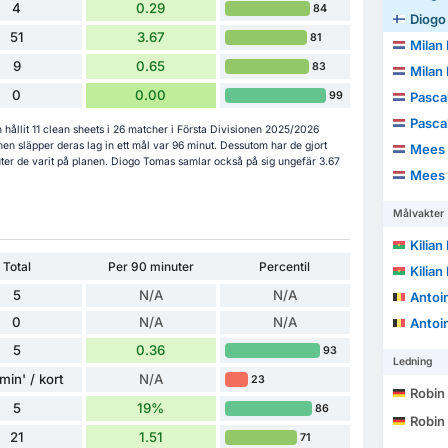
4
0.29
84
Diogo
51
3.67
81
Milan
9
0.65
83
Milan
0
0.00
99
Pasca
Pasca
hållit 11 clean sheets i 26 matcher i Första Divisionen 2025/2026
en släpper deras lag in ett mål var 96 minut. Dessutom har de gjort
Mees 
uter de varit på planen. Diogo Tomas samlar också på sig ungefär 3.67
Mees 
Målvakter
Kilian
Total
Per 90 minuter
Percentil
Kilian
5
N/A
N/A
Antoin
0
N/A
N/A
Antoin
5
0.36
93
Ledning
min' / kort
N/A
23
Robin
5
19%
86
Robin
21
1.51
71