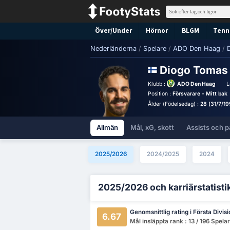
Över/Under
Hörnor
BLGM
Tenni
Nederländerna
/
Spelare
/
ADO Den Haag
/
Diogo Toma
Klubb :
ADO Den Haag
L
Position :
Försvarare - Mitt bak
Ålder (Födelsedag) :
28 (31/7/19
Allmän
Mål, xG, skott
Assists och p
2025/2026
2024/2025
2024
2025/2026 och karriärstatisti
Genomsnittlig rating i Första Divis
6.67
Mål insläppta rank : 13 / 196 Spela