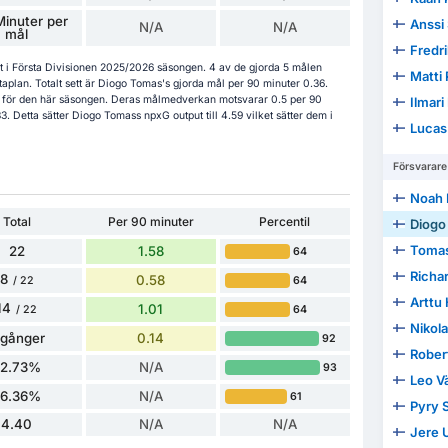
inuter per
Anssi
N/A
N/A
mål
Fredr
gt i Första Divisionen 2025/2026 säsongen. 4 av de gjorda 5 målen
Matti 
plan. Totalt sett är Diogo Tomas's gjorda mål per 90 minuter 0.36.
7 för den här säsongen. Deras målmedverkan motsvarar 0.5 per 90
Ilmari
. Detta sätter Diogo Tomass npxG output till 4.59 vilket sätter dem i
Lucas
Försvarare
Noah 
Total
Per 90 minuter
Percentil
Diogo
Tomas
22
1.58
64
Richa
8
0.58
64
/ 22
Arttu
14
1.01
64
/ 22
Nikola
 gånger
0.14
92
Rober
22.73%
N/A
93
Leo V
36.36%
N/A
61
Pyry S
4.40
N/A
N/A
Jere 