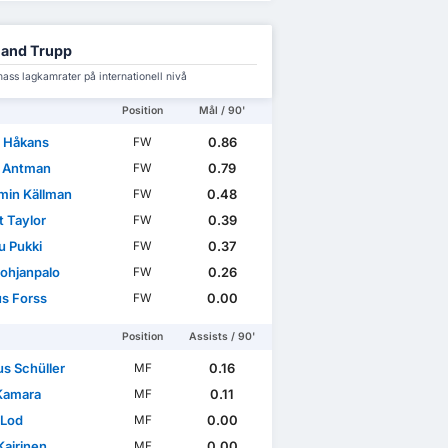
land Trupp
ass lagkamrater på internationell nivå
Position
Mål / 90'
l Håkans
0.86
FW
r Antman
0.79
FW
min Källman
0.48
FW
t Taylor
0.39
FW
 Pukki
0.37
FW
Pohjanpalo
0.26
FW
s Forss
0.00
FW
Position
Assists / 90'
s Schüller
0.16
MF
Kamara
0.11
MF
 Lod
0.00
MF
Kairinen
0.00
MF