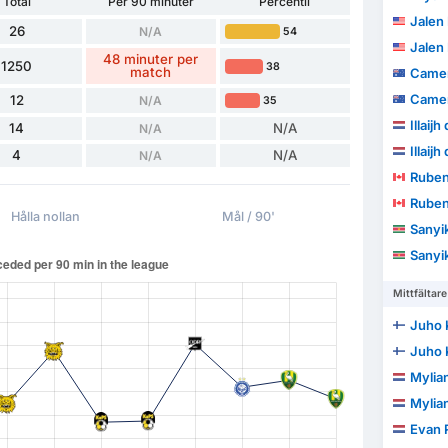
Total
Per 90 minuter
Percentil
Jalen
26
N/A
54
Jalen
48 minuter per
1250
38
match
Camer
Camer
12
N/A
35
Illaijh
14
N/A
N/A
Illaijh
4
N/A
N/A
Ruben
Ruben
Hålla nollan
Mål / 90'
Sanyika D
Sanyika D
Mittfältare
Juho 
Juho 
Mylia
Mylia
Evan R