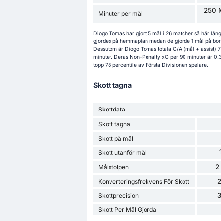
250 M
Minuter per mål
Diogo Tomas har gjort 5 mål i 26 matcher så här lån
gjordes på hemmaplan medan de gjorde 1 mål på borta
Dessutom är Diogo Tomas totala G/A (mål + assist) 
minuter. Deras Non-Penalty xG per 90 minuter är 0.33
topp 78 percentile av Första Divisionen spelare.
Skott tagna
Skottdata
Skott tagna
Skott på mål
Skott utanför mål
2
Målstolpen
Konverteringsfrekvens För Skott
Skottprecision
Skott Per Mål Gjorda