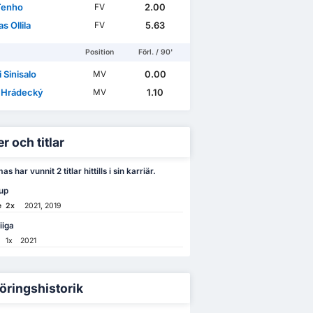
Tenho
2.00
FV
 Ollila
5.63
FV
Position
Förl. / 90'
i Sinisalo
0.00
MV
 Hrádecký
1.10
MV
r och titlar
s har vunnit 2 titlar hittills i sin karriär.
up
e
2x
2021, 2019
iiga
1x
2021
öringshistorik