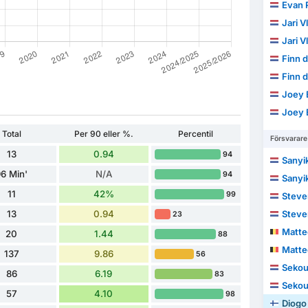
Evan R
Jari V
Jari V
Finn d
Finn d
Joey 
Joey 
Total
Per 90 eller %.
Percentil
Försvarare
13
0.94
94
Sanyi
6 Min'
N/A
94
Sanyi
11
42%
99
Steve
13
0.94
Steve
23
Matt
20
1.44
88
Matt
137
9.86
56
Sekou
86
6.19
83
Sekou
57
4.10
98
Diogo