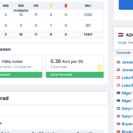
Mål
Mål
HN
Min'
Insläppta
5
13
11
5
0
1250'
0
3
0
1
0
90'
AD
5
16
11
6
0
1340'
Diogo Tom
sionen
Forwards
%
0.36
Hålla nollan
Kort per 90
Jesse
na nollan i 26 Matcher
5 Kort totalt
Jesse
rcentil
93rd Percentil
Luka 
Luka 
Nigel
erad
Nigel
Daryl
Daryl
s
Bryan
Bryan