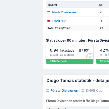
Tävling
MP
26
Första Divisionen
1
KNVB Cup
Total 2025/2026
27
Statistik per 90 minuter i Första Divi
0.94
42
Inkastade mål / 90'
13 Mål i 26 Matcher
11 Håll
94th Percentil
99th Pe
Diogo Tomas statistik - detalj
Första Divisionen
KNVB Cup
Första Divisionen statistik för Diogo Toma