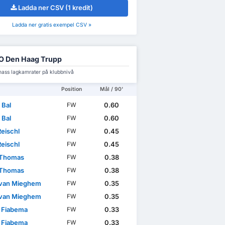
Ladda ner CSV (1 kredit)
Ladda ner gratis exempel CSV »
O Den Haag Trupp
ass lagkamrater på klubbnivå
Position
Mål / 90'
 Bal
0.60
FW
 Bal
0.60
FW
Reischl
0.45
FW
Reischl
0.45
FW
 Thomas
0.38
FW
 Thomas
0.38
FW
 van Mieghem
0.35
FW
 van Mieghem
0.35
FW
 Fiabema
0.33
FW
 Fiabema
0.33
FW