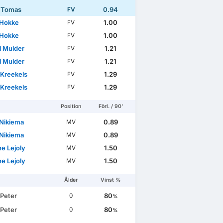
 Tomas
0.94
FV
 Hokke
1.00
FV
 Hokke
1.00
FV
l Mulder
1.21
FV
l Mulder
1.21
FV
Kreekels
1.29
FV
Kreekels
1.29
FV
Position
Förl. / 90'
 Nikiema
0.89
MV
 Nikiema
0.89
MV
e Lejoly
1.50
MV
e Lejoly
1.50
MV
Ålder
Vinst %
 Peter
80
0
%
 Peter
80
0
%