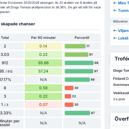
Miro 
i Första Divisionen 2025/2026 säsongen. Av 22 skotten var 8 skotten på
yder att Diogo Tomass skottprecision är 36.36%. De gör ett mål för varje
Tuomas
 planen.
Målvakter
ch skapade chanser
Viljam
Total
Per 90 minuter
Percentil
Lukáš
2
0.14
71
3.03
0.22
81
Trofée
912
65.66
98
Diogo Toma
95
57.24
97
/ 912
Finland C
87.17%
N/A
86
Slutvinnar
8
0.58
30
Veikkausl
3
0.22
22
2:a plats
1
0.07
30
/ 3
33.33%
N/A
87
Överf
inuter per
N/A
N/A
assist