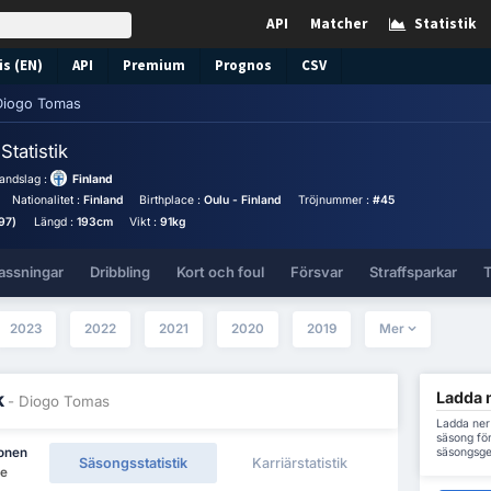
API
Matcher
Statistik
s (EN)
API
Premium
Prognos
CSV
Diogo Tomas
s
Statistik
andslag :
Finland
Nationalitet :
Finland
Birthplace :
Oulu - Finland
Tröjnummer :
#45
97)
Längd :
193cm
Vikt :
91kg
assningar
Dribbling
Kort och foul
Försvar
Straffsparkar
T
2023
2022
2021
2020
2019
Mer
Ladda n
k
- Diogo Tomas
Ladda ner
säsong för
säsongsge
ionen
Säsongsstatistik
Karriärstatistik
re