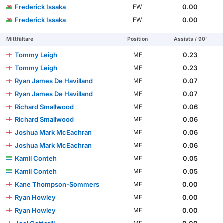
Frederick Issaka
0.00
FW
Frederick Issaka
0.00
FW
Mittfältare
Position
Assists / 90'
Tommy Leigh
0.23
MF
Tommy Leigh
0.23
MF
Ryan James De Havilland
0.07
MF
Ryan James De Havilland
0.07
MF
Richard Smallwood
0.06
MF
Richard Smallwood
0.06
MF
Joshua Mark McEachran
0.06
MF
Joshua Mark McEachran
0.06
MF
Kamil Conteh
0.05
MF
Kamil Conteh
0.05
MF
Kane Thompson-Sommers
0.00
MF
Ryan Howley
0.00
MF
Ryan Howley
0.00
MF