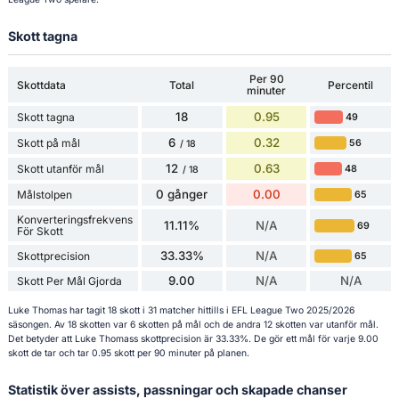
Skott tagna
Per 90
Skottdata
Total
Percentil
minuter
18
0.95
Skott tagna
49
6
0.32
Skott på mål
56
/ 18
12
0.63
Skott utanför mål
48
/ 18
0 gånger
0.00
Målstolpen
65
Konverteringsfrekvens
11.11%
N/A
69
För Skott
33.33%
N/A
Skottprecision
65
9.00
N/A
N/A
Skott Per Mål Gjorda
Luke Thomas har tagit 18 skott i 31 matcher hittills i EFL League Two 2025/2026
säsongen. Av 18 skotten var 6 skotten på mål och de andra 12 skotten var utanför mål.
Det betyder att Luke Thomass skottprecision är 33.33%. De gör ett mål för varje 9.00
skott de tar och tar 0.95 skott per 90 minuter på planen.
Statistik över assists, passningar och skapade chanser