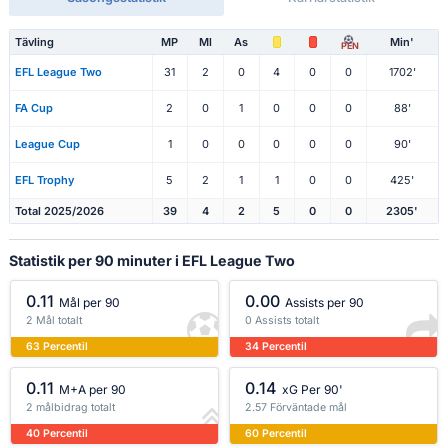
Tävling
MP
Ml
As
Min'
PEN
EFL League Two
31
2
0
4
0
0
1702'
FA Cup
2
0
1
0
0
0
88'
League Cup
1
0
0
0
0
0
90'
EFL Trophy
5
2
1
1
0
0
425'
Total 2025/2026
39
4
2
5
0
0
2305'
Statistik per 90 minuter i EFL League Two
0.11
0.00
Mål per 90
Assists per 90
2 Mål totalt
0 Assists totalt
63 Percentil
34 Percentil
0.11
0.14
M+A per 90
xG Per 90'
2 målbidrag totalt
2.57 Förväntade mål
40 Percentil
60 Percentil