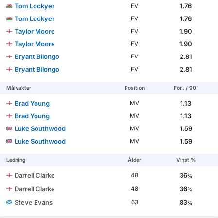
Tom Lockyer
1.76
FV
Tom Lockyer
1.76
FV
Taylor Moore
1.90
FV
Taylor Moore
1.90
FV
Bryant Bilongo
2.81
FV
Bryant Bilongo
2.81
FV
Målvakter
Position
Förl. / 90'
Brad Young
1.13
MV
Brad Young
1.13
MV
Luke Southwood
1.59
MV
Luke Southwood
1.59
MV
Ledning
Ålder
Vinst %
Darrell Clarke
36
48
%
Darrell Clarke
36
48
%
Steve Evans
83
63
%