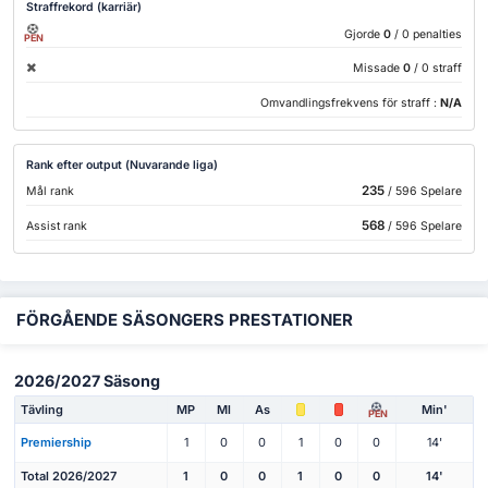
Straffrekord (karriär)
Gjorde
0
/ 0 penalties
PEN
Missade
0
/ 0 straff
Omvandlingsfrekvens för straff :
N/A
Rank efter output (Nuvarande liga)
235
Mål rank
/ 596 Spelare
568
Assist rank
/ 596 Spelare
FÖRGÅENDE SÄSONGERS PRESTATIONER
2026/2027 Säsong
Tävling
MP
Ml
As
Min'
PEN
Premiership
1
0
0
1
0
0
14'
Total 2026/2027
1
0
0
1
0
0
14'