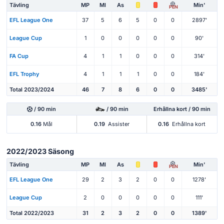
Tävling
MP
Ml
As
Min'
PEN
EFL League One
37
5
6
5
0
0
2897'
League Cup
1
0
0
0
0
0
90'
FA Cup
4
1
1
0
0
0
314'
EFL Trophy
4
1
1
1
0
0
184'
Total 2023/2024
46
7
8
6
0
0
3485'
/ 90 min
/ 90 min
Erhållna kort / 90 min
0.16
Mål
0.19
Assister
0.16
Erhållna kort
2022/2023 Säsong
Tävling
MP
Ml
As
Min'
PEN
EFL League One
29
2
3
2
0
0
1278'
League Cup
2
0
0
0
0
0
111'
Total 2022/2023
31
2
3
2
0
0
1389'