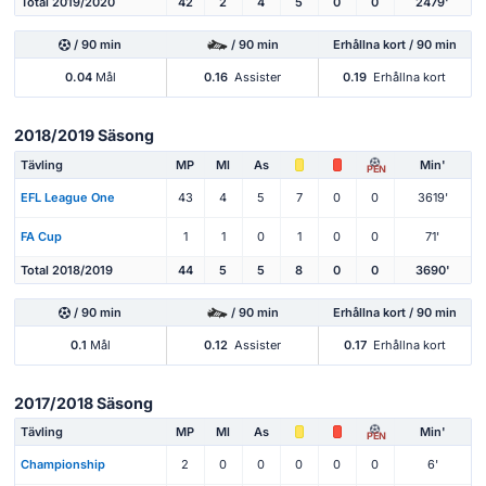
Total 2019/2020
42
2
4
5
0
0
2479'
/ 90 min
/ 90 min
Erhållna kort / 90 min
0.04
Mål
0.16
Assister
0.19
Erhållna kort
2018/2019 Säsong
Tävling
MP
Ml
As
Min'
PEN
EFL League One
43
4
5
7
0
0
3619'
FA Cup
1
1
0
1
0
0
71'
Total 2018/2019
44
5
5
8
0
0
3690'
/ 90 min
/ 90 min
Erhållna kort / 90 min
0.1
Mål
0.12
Assister
0.17
Erhållna kort
2017/2018 Säsong
Tävling
MP
Ml
As
Min'
PEN
Championship
2
0
0
0
0
0
6'