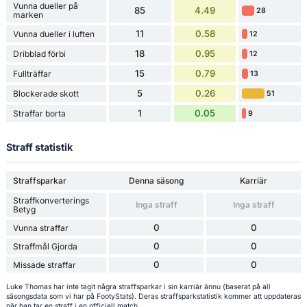
Vunna dueller på
85
4.49
28
marken
11
0.58
Vunna dueller i luften
12
18
0.95
Dribblad förbi
12
15
0.79
Fullträffar
13
5
0.26
Blockerade skott
51
1
0.05
Straffar borta
9
Straff statistik
Straffsparkar
Denna säsong
Karriär
Straffkonverterings
Inga straff
Inga straff
Betyg
0
0
Vunna straffar
0
0
Straffmål Gjorda
0
0
Missade straffar
Luke Thomas har inte tagit några straffsparkar i sin karriär ännu (baserat på all
säsongsdata som vi har på FootyStats). Deras straffsparkstatistik kommer att uppdateras
när han tar en straff i en officiell match.