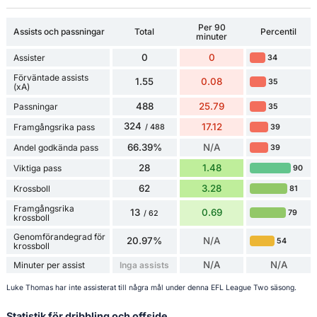
Per 90
Assists och passningar
Total
Percentil
minuter
0
0
Assister
34
Förväntade assists
1.55
0.08
35
(xA)
488
25.79
Passningar
35
324
17.12
Framgångsrika pass
39
/ 488
66.39%
N/A
Andel godkända pass
39
28
1.48
Viktiga pass
90
62
3.28
Krossboll
81
Framgångsrika
13
0.69
79
/ 62
krossboll
Genomförandegrad för
20.97%
N/A
54
krossboll
N/A
N/A
Minuter per assist
Inga assists
Luke Thomas har inte assisterat till några mål under denna EFL League Two säsong.
Statistik för dribbling och offside