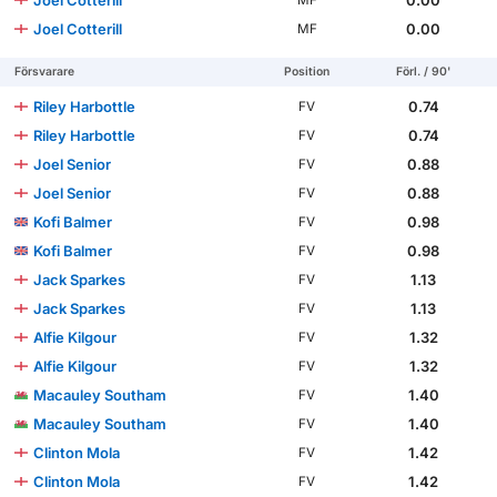
Joel Cotterill
0.00
MF
Joel Cotterill
0.00
MF
Försvarare
Position
Förl. / 90'
Riley Harbottle
0.74
FV
Riley Harbottle
0.74
FV
Joel Senior
0.88
FV
Joel Senior
0.88
FV
Kofi Balmer
0.98
FV
Kofi Balmer
0.98
FV
Jack Sparkes
1.13
FV
Jack Sparkes
1.13
FV
Alfie Kilgour
1.32
FV
Alfie Kilgour
1.32
FV
Macauley Southam
1.40
FV
Macauley Southam
1.40
FV
Clinton Mola
1.42
FV
Clinton Mola
1.42
FV