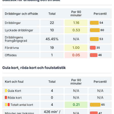
Per 90
Dribblingar och offside
Total
Percentil
minuter
22
1.16
Dribblingar
54
10
0.53
Lyckade dribblingar
60
Dribblingens
45.45%
N/A
53
framgångsgrad
19
1.00
Fördrivna
35
1
0.05
Offsides
46
Gula kort, röda kort och foulstatistik
Per 90
Kort och foul
Total
Percentil
minuter
4
N/A
N/A
Gula Kort
0
N/A
N/A
Röda kort
4
0.21
Totalt antal kort
65
426 min' /
N/A
Minuter per bokning
47