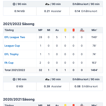
/ 90 min
/ 90 min
Erhållna kort / 90 min
0.14
Mål
0.21
Assister
0.14
Erhållna kort
2021/2022 Säsong
Tävling
MP
Ml
As
Min'
PEN
EFL League Two
28
0
5
1
0
0
1149'
League Cup
1
0
0
0
0
0
78'
EFL Trophy
1
1
0
0
0
0
74'
FA Cup
2
0
0
0
0
0
163'
Total 2021/2022
32
1
5
1
0
0
1464'
/ 90 min
/ 90 min
Erhållna kort / 90 min
0
Mål
0.39
Assister
0.08
Erhållna kort
2020/2021 Säsong
Tävling
MP
Ml
As
Min'