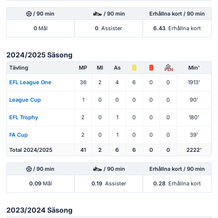
/ 90 min
/ 90 min
Erhållna kort / 90 min
0
Mål
0
Assister
6.43
Erhållna kort
2024/2025 Säsong
Tävling
MP
Ml
As
Min'
PEN
EFL League One
36
2
4
6
0
0
1913'
League Cup
1
0
0
0
0
0
90'
EFL Trophy
2
0
1
0
0
0
180'
FA Cup
2
0
1
0
0
0
39'
Total 2024/2025
41
2
6
6
0
0
2222'
/ 90 min
/ 90 min
Erhållna kort / 90 min
0.09
Mål
0.19
Assister
0.28
Erhållna kort
2023/2024 Säsong