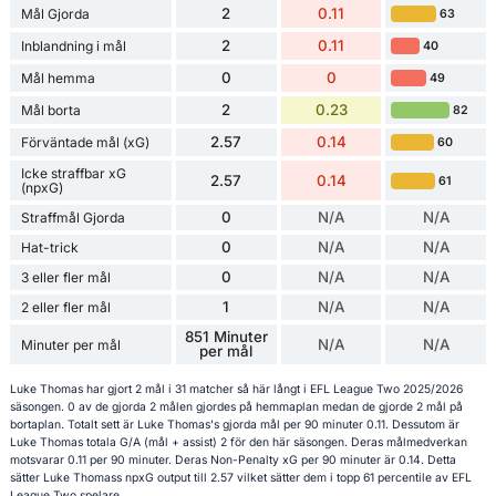
2
0.11
Mål Gjorda
63
2
0.11
Inblandning i mål
40
0
0
Mål hemma
49
2
0.23
Mål borta
82
2.57
0.14
Förväntade mål (xG)
60
Icke straffbar xG
2.57
0.14
61
(npxG)
0
N/A
N/A
Straffmål Gjorda
0
N/A
N/A
Hat-trick
0
N/A
N/A
3 eller fler mål
1
N/A
N/A
2 eller fler mål
851 Minuter
N/A
N/A
Minuter per mål
per mål
Luke Thomas har gjort 2 mål i 31 matcher så här långt i EFL League Two 2025/2026
säsongen. 0 av de gjorda 2 målen gjordes på hemmaplan medan de gjorde 2 mål på
bortaplan. Totalt sett är Luke Thomas's gjorda mål per 90 minuter 0.11. Dessutom är
Luke Thomas totala G/A (mål + assist) 2 för den här säsongen. Deras målmedverkan
motsvarar 0.11 per 90 minuter. Deras Non-Penalty xG per 90 minuter är 0.14. Detta
sätter Luke Thomass npxG output till 2.57 vilket sätter dem i topp 61 percentile av EFL
League Two spelare.