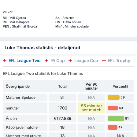
Villkor :
Ml
: Mål Gjorda
As
: Assister
IM
: Mål Insläppta
HN
: Hålla nollan
PEN
: Straffmål Gjorda
Min'
: Minuter spelade
Luke Thomas statistik - detaljerad
EFL League Two
FA Cup
League Cup
EFL Trophy
EFL League Two statistik för Luke Thomas
Per 90
Övergripande
Total
Percentil
minuter
31
Matcher Spelade
N/A
59
55 minuter
1702
minuter
49
per match
€177,839
Årslön
N/A
81
18
Påbörjade matcher
N/A
47
13
N/A
Matcher med utbyte
N/A