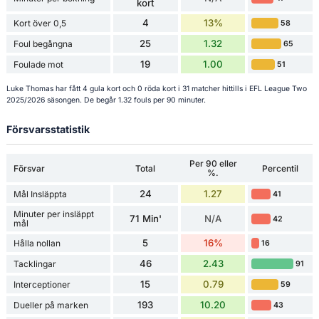
kort
4
13%
Kort över 0,5
58
25
1.32
Foul begångna
65
19
1.00
Foulade mot
51
Luke Thomas har fått 4 gula kort och 0 röda kort i 31 matcher hittills i EFL League Two
2025/2026 säsongen. De begår 1.32 fouls per 90 minuter.
Försvarsstatistik
Per 90 eller
Försvar
Total
Percentil
%.
24
1.27
Mål Insläppta
41
Minuter per insläppt
71 Min'
N/A
42
mål
5
16%
Hålla nollan
16
46
2.43
Tacklingar
91
15
0.79
Interceptioner
59
193
10.20
Dueller på marken
43