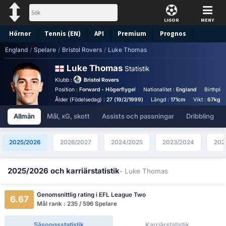
LIGOR
MENY
Hörnor
Tennis (EN)
API
Premium
Prognos
England
/
Spelare
/
Bristol Rovers
/
Luke Thomas
Luke Thomas
Statistik
Klubb :
Bristol Rovers
Position :
Forward - Högerflygel
Nationalitet :
England
Birthpla
Ålder (Födelsedag) :
27 (19/2/1999)
Längd :
171cm
Vikt :
67kg
Allmän
Mål, xG, skott
Assists och passningar
Dribbling
2025/2026
2026/2027
2024/2025
2023/2024
202
2025/2026 och karriärstatistik
- Luke Thomas
Genomsnittlig rating i EFL League Two
6.67
Mål rank : 235 / 596 Spelare
Säsongsstatistik
Karriärstatistik