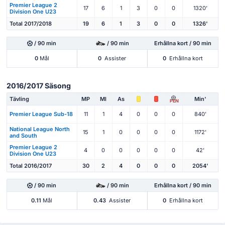
Premier League 2
17
6
1
3
0
0
1320'
Division One U23
Total 2017/2018
19
6
1
3
0
0
1326'
/ 90 min
/ 90 min
Erhållna kort / 90 min
0
Mål
0
Assister
0
Erhållna kort
2016/2017 Säsong
Tävling
MP
Ml
As
Min'
PEN
Premier League Sub-18
11
1
4
0
0
0
840'
National League North
15
1
0
0
0
0
1172'
and South
Premier League 2
4
0
0
0
0
0
42'
Division One U23
Total 2016/2017
30
2
4
0
0
0
2054'
/ 90 min
/ 90 min
Erhållna kort / 90 min
0.11
Mål
0.43
Assister
0
Erhållna kort