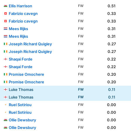
Ellis Harrison
0.51
FW
Fabrizio cavegn
0.33
FW
Fabrizio cavegn
0.33
FW
Mees Rijks
0.31
FW
Mees Rijks
0.31
FW
Joseph Richard Quigley
0.27
FW
Joseph Richard Quigley
0.27
FW
Shaqai Forde
0.22
FW
Shaqai Forde
0.22
FW
Promise Omochere
0.20
FW
Promise Omochere
0.20
FW
Luke Thomas
0.11
FW
Luke Thomas
0.11
FW
Ruel Sotiriou
0.00
FW
Ruel Sotiriou
0.00
FW
Ollie Dewsbury
0.00
FW
Ollie Dewsbury
0.00
FW