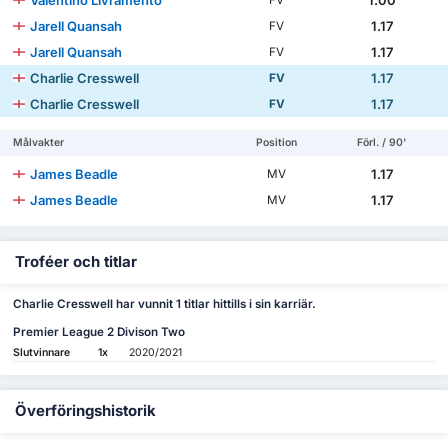
Valentino Livramento
1.00
FV
Jarell Quansah
1.17
FV
Jarell Quansah
1.17
FV
Charlie Cresswell
1.17
FV
Charlie Cresswell
1.17
FV
Målvakter
Position
Förl. / 90'
James Beadle
1.17
MV
James Beadle
1.17
MV
Troféer och titlar
Charlie Cresswell har vunnit 1 titlar hittills i sin karriär.
Premier League 2 Divison Two
Slutvinnare
1x
2020/2021
Överföringshistorik