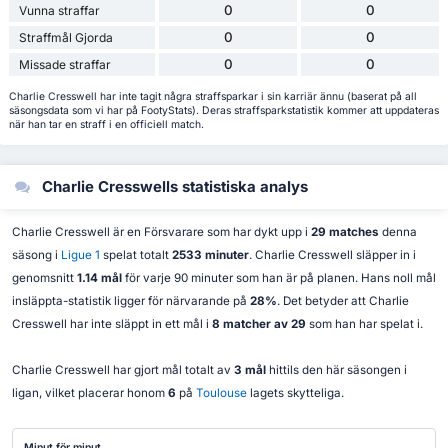
0
0
Vunna straffar
0
0
Straffmål Gjorda
0
0
Missade straffar
Charlie Cresswell har inte tagit några straffsparkar i sin karriär ännu (baserat på all
säsongsdata som vi har på FootyStats). Deras straffsparkstatistik kommer att uppdateras
när han tar en straff i en officiell match.
Charlie Cresswells statistiska analys
Charlie Cresswell är en Försvarare som har dykt upp i
29 matches
denna
säsong i
Ligue 1
spelat totalt
2533 minuter
. Charlie Cresswell släpper in i
genomsnitt
1.14 mål
för varje 90 minuter som han är på planen. Hans noll mål
insläppta-statistik ligger för närvarande på
28%
. Det betyder att Charlie
Cresswell har inte släppt in ett mål i
8 matcher av 29
som han har spelat i.
Charlie Cresswell har gjort mål totalt av
3 mål
hittils den här säsongen i
ligan, vilket placerar honom
6
på
Toulouse
lagets skytteliga.
Minut för minut