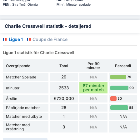
IM
: Mål Insläppta
HN
: Hålla nollan
PEN
: Straffmål Gjorda
Min'
: Minuter spelade
Charlie Cresswell statistik - detaljerad
Ligue 1
Coupe de France
Ligue 1 statistik för Charlie Cresswell
Per 90
Övergripande
Total
Percentil
minuter
29
Matcher Spelade
N/A
79
87 minuter
2533
minuter
90
per match
€720,000
Årslön
N/A
30
28
Påbörjade matcher
N/A
88
1
N/A
Matcher med utbyte
N/A
Matcher med
3
N/A
N/A
ersättning