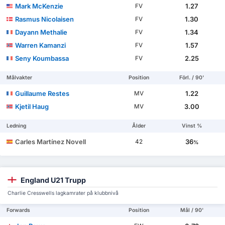
Mark McKenzie
1.27
FV
Rasmus Nicolaisen
1.30
FV
Dayann Methalie
1.34
FV
Warren Kamanzi
1.57
FV
Seny Koumbassa
2.25
FV
Målvakter
Position
Förl. / 90'
Guillaume Restes
1.22
MV
Kjetil Haug
3.00
MV
Ledning
Ålder
Vinst %
Carles Martínez Novell
36
42
%
England U21 Trupp
Charlie Cresswells lagkamrater på klubbnivå
Forwards
Position
Mål / 90'