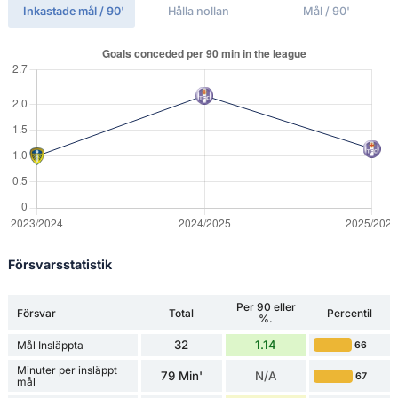
Inkastade mål / 90'
Hålla nollan
Mål / 90'
Försvarsstatistik
Per 90 eller
Försvar
Total
Percentil
%.
32
1.14
Mål Insläppta
66
Minuter per insläppt
79 Min'
N/A
67
mål