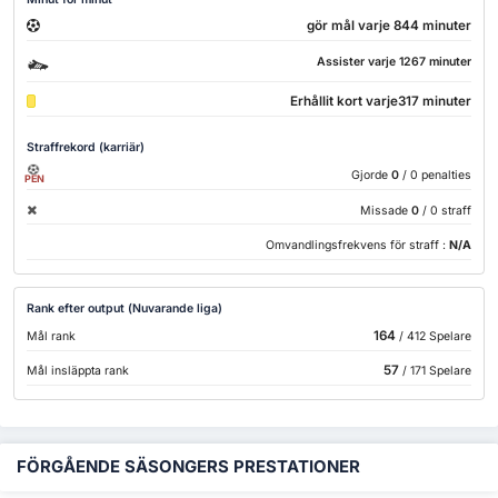
gör mål varje 844 minuter
Assister varje 1267 minuter
Erhållit kort varje317 minuter
Straffrekord (karriär)
Gjorde
0
/ 0 penalties
PEN
Missade
0
/ 0 straff
Omvandlingsfrekvens för straff :
N/A
Rank efter output (Nuvarande liga)
164
Mål rank
/ 412 Spelare
57
Mål insläppta rank
/ 171 Spelare
FÖRGÅENDE SÄSONGERS PRESTATIONER