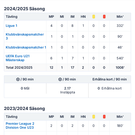
2024/2025 Säsong
Tävling
MP
Ml
IM
HN
Min'
Ligue 1
4
0
8
1
0
0
332'
Klubbvänskapsmatcher
1
0
1
0
0
0
90'
3
Klubbvänskapsmatcher 1
1
0
1
0
0
0
46'
UEFA Euro U21
6
1
7
1
0
0
540'
Mästerskap
Total 2024/2025
12
1
17
2
0
0
1008'
/ 90 min
/ 90 min
Erhållna kort / 90 min
0
Mål
2.17
0
Erhållna kort
Insläppta
2023/2024 Säsong
Tävling
MP
Ml
IM
HN
Min'
Premier League 2
2
0
2
0
0
0
180'
Division One U23