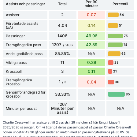
Per 90
Assists och passningar
Total
Percentil
minuter
2
0.07
Assister
54
Förväntade assists
4.04
0.14
51
(xA)
1406
49.96
Passningar
75
1207
42.89
Framgångsrika pass
74
/ 1406
85.85%
N/A
Andel godkända pass
63
11
0.39
Viktiga pass
28
3
0.11
Krossboll
21
Framgångsrika
1
0.04
30
/ 3
krossboll
Genomförandegrad för
33.33%
N/A
85
krossboll
1267
Minuter per
N/A
N/A
Minuter per assist
assist
Charlie Cresswell har assisterat till 2 assists i 29 matcher så här långt i Ligue 1
2025/2026 säsongen. Om vi tittar på deras passningsspel så passar Charlie Cresswell
bollen ungefär 49.96 gånger under en match med en passningsfrekvens på 85.85. de