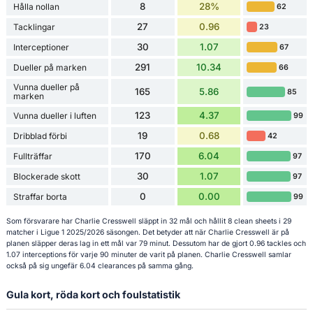
8
28%
Hålla nollan
62
27
0.96
Tacklingar
23
30
1.07
Interceptioner
67
291
10.34
Dueller på marken
66
Vunna dueller på
165
5.86
85
marken
123
4.37
Vunna dueller i luften
99
19
0.68
Dribblad förbi
42
170
6.04
Fullträffar
97
30
1.07
Blockerade skott
97
0
0.00
Straffar borta
99
Som försvarare har Charlie Cresswell släppt in 32 mål och hållit 8 clean sheets i 29
matcher i Ligue 1 2025/2026 säsongen. Det betyder att när Charlie Cresswell är på
planen släpper deras lag in ett mål var 79 minut. Dessutom har de gjort 0.96 tackles och
1.07 interceptions för varje 90 minuter de varit på planen. Charlie Cresswell samlar
också på sig ungefär 6.04 clearances på samma gång.
Gula kort, röda kort och foulstatistik