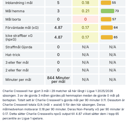
5
0.18
Inblandning i mål
55
3
0.21
Mål hemma
73
0
0
Mål borta
57
4.87
0.17
Förväntade mål (xG)
64
Icke straffbar xG
4.87
0.17
65
(npxG)
0
N/A
N/A
Straffmål Gjorda
0
N/A
N/A
Hat-trick
0
N/A
N/A
3 eller fler mål
0
N/A
N/A
2 eller fler mål
844 Minuter
N/A
N/A
Minuter per mål
per mål
Charlie Cresswell har gjort 3 mål i 29 matcher så här långt i Ligue 1 2025/2026
säsongen. 3 av de gjorda 3 målen gjordes på hemmaplan medan de gjorde 0 mål på
bortaplan. Totalt sett är Charlie Cresswell's gjorda mål per 90 minuter 0.11. Dessutom är
Charlie Cresswell totala G/A (mål + assist) 5 för den här säsongen. Deras
målmedverkan motsvarar 0.18 per 90 minuter. Deras Non-Penalty xG per 90 minuter är
0.17. Detta sätter Charlie Cresswells npxG output till 4.87 vilket sätter dem i topp 65
percentile av Ligue 1 spelare.