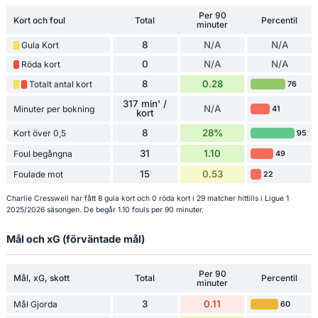
Per 90
Kort och foul
Total
Percentil
minuter
8
N/A
N/A
Gula Kort
0
N/A
N/A
Röda kort
8
0.28
Totalt antal kort
76
317 min' /
N/A
Minuter per bokning
41
kort
8
28%
Kort över 0,5
95
31
1.10
Foul begångna
49
15
0.53
Foulade mot
22
Charlie Cresswell har fått 8 gula kort och 0 röda kort i 29 matcher hittills i Ligue 1
2025/2026 säsongen. De begår 1.10 fouls per 90 minuter.
Mål och xG (förväntade mål)
Per 90
Mål, xG, skott
Total
Percentil
minuter
3
0.11
Mål Gjorda
60