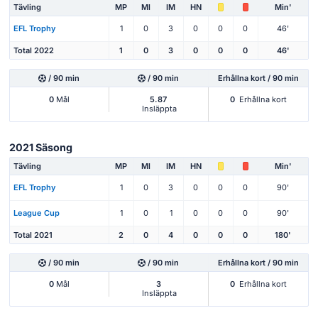
Tävling
MP
Ml
IM
HN
Min'
EFL Trophy
1
0
3
0
0
0
46'
Total 2022
1
0
3
0
0
0
46'
/ 90 min
/ 90 min
Erhållna kort / 90 min
0
Mål
5.87
0
Erhållna kort
Insläppta
2021 Säsong
Tävling
MP
Ml
IM
HN
Min'
EFL Trophy
1
0
3
0
0
0
90'
League Cup
1
0
1
0
0
0
90'
Total 2021
2
0
4
0
0
0
180'
/ 90 min
/ 90 min
Erhållna kort / 90 min
0
Mål
3
0
Erhållna kort
Insläppta