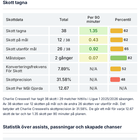
Skott tagna
Per 90
Skottdata
Total
Percentil
minuter
38
1.35
Skott tagna
62
12
0.43
Skott på mål
62
/ 38
26
0.92
Skott utanför mål
65
/ 38
2 gånger
0.07
Målstolpen
82
Konverteringsfrekvens
7.89%
N/A
52
För Skott
31.58%
N/A
Skottprecision
48
12.67
N/A
N/A
Skott Per Mål Gjorda
Charlie Cresswell har tagit 38 skott i 29 matcher hittills i Ligue 1 2025/2026 säsongen.
Av 38 skotten var 12 skotten på mål och de andra 26 skotten var utanför mål. Det
betyder att Charlie Cresswells skottprecision är 31.58%. De gör ett mål för varje 12.67
skott de tar och tar 1.35 skott per 90 minuter på planen.
Statistik över assists, passningar och skapade chanser