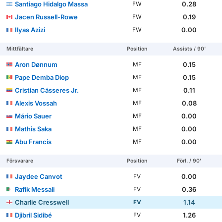
Santiago Hidalgo Massa
0.28
FW
Jacen Russell-Rowe
0.19
FW
Ilyas Azizi
0.00
FW
Mittfältare
Position
Assists / 90'
Aron Dønnum
0.15
MF
Pape Demba Diop
0.15
MF
Cristian Cásseres Jr.
0.11
MF
Alexis Vossah
0.08
MF
Mário Sauer
0.00
MF
Mathis Saka
0.00
MF
Abu Francis
0.00
MF
Försvarare
Position
Förl. / 90'
Jaydee Canvot
0.00
FV
Rafik Messali
0.36
FV
Charlie Cresswell
1.14
FV
Djibril Sidibé
1.26
FV