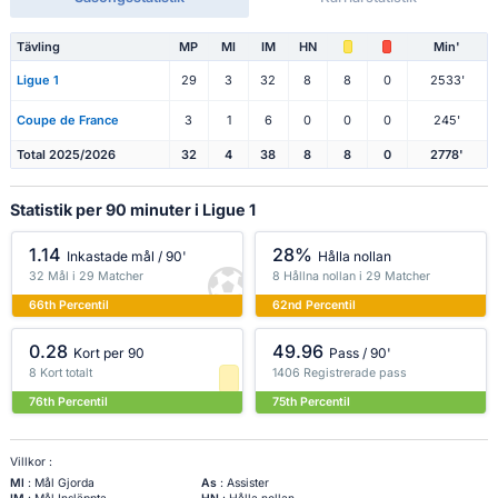
Tävling
MP
Ml
IM
HN
Min'
Ligue 1
29
3
32
8
8
0
2533'
Coupe de France
3
1
6
0
0
0
245'
Total 2025/2026
32
4
38
8
8
0
2778'
Statistik per 90 minuter i Ligue 1
1.14
28%
Inkastade mål / 90'
Hålla nollan
32 Mål i 29 Matcher
8 Hållna nollan i 29 Matcher
66th Percentil
62nd Percentil
0.28
49.96
Kort per 90
Pass / 90'
8 Kort totalt
1406 Registrerade pass
76th Percentil
75th Percentil
Villkor :
Ml
: Mål Gjorda
As
: Assister