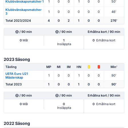
Klubbvänskapsmatcher 1
1
0
0
1
0
0
50'
Klubbvänskapsmatcher
1
0
0
0
0
0
46'
3
Total 2023/2024
4
0
2
1
0
0
276'
/ 90 min
/ 90 min
Erhållna kort / 90 min
0
Mål
1
0
Erhållna kort
Insläppta
2023 Säsong
Tävling
MP
Ml
IM
HN
Min'
UEFA Euro U21
1
0
0
1
0
0
90'
Mästerskap
Total 2023
1
0
0
1
0
0
90'
/ 90 min
/ 90 min
Erhållna kort / 90 min
0
Mål
0
0
Erhållna kort
Insläppta
2022 Säsong