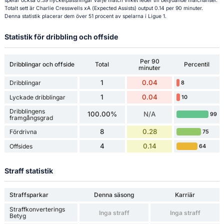
spelar också 0.39 nyckelpassningar varje match vilket leder till betydande målchanser.
Totalt sett är Charlie Cresswells xA (Expected Assists) output 0.14 per 90 minuter.
Denna statistik placerar dem över 51 procent av spelarna i Ligue 1.
Statistik för dribbling och offside
Per 90
Dribblingar och offside
Total
Percentil
minuter
1
0.04
Dribblingar
8
1
0.04
Lyckade dribblingar
10
Dribblingens
100.00%
N/A
99
framgångsgrad
8
0.28
Fördrivna
75
4
0.14
Offsides
64
Straff statistik
Straffsparkar
Denna säsong
Karriär
Straffkonverterings
Inga straff
Inga straff
Betyg