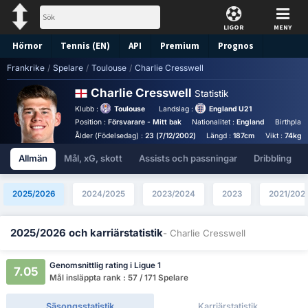
LIGOR
MENY
Hörnor
Tennis (EN)
API
Premium
Prognos
Frankrike
/
Spelare
/
Toulouse
/
Charlie Cresswell
Charlie Cresswell
Statistik
Klubb :
Toulouse
Landslag :
England U21
Position :
Försvarare - Mitt bak
Nationalitet :
England
Birthplac
Ålder (Födelsedag) :
23 (7/12/2002)
Längd :
187cm
Vikt :
74kg
Allmän
Mål, xG, skott
Assists och passningar
Dribbling
2025/2026
2024/2025
2023/2024
2023
2021/202
2025/2026 och karriärstatistik
- Charlie Cresswell
Genomsnittlig rating i Ligue 1
7.05
Mål insläppta rank : 57 / 171 Spelare
Säsongsstatistik
Karriärstatistik