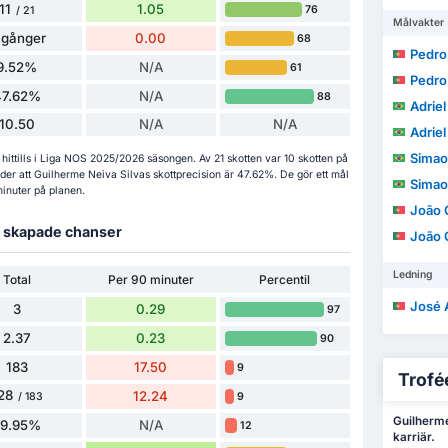
11
1.05
76
/ 21
Målvakter
 gånger
0.00
68
Pedro Jo
9.52%
N/A
61
Pedro Jo
47.62%
N/A
88
Adriel 
10.50
N/A
N/A
Adriel 
Simao 
 hittills i Liga NOS 2025/2026 säsongen. Av 21 skotten var 10 skotten på
yder att Guilherme Neiva Silvas skottprecision är 47.62%. De gör ett mål
Simao 
minuter på planen.
João 
ch skapade chanser
João 
Ledning
Total
Per 90 minuter
Percentil
José Alb
3
0.29
97
2.37
0.23
90
183
17.50
9
Trofée
28
12.24
9
/ 183
Guilherme 
69.95%
N/A
12
karriär.