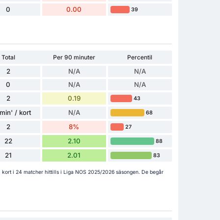
0
0.00
39
Total
Per 90 minuter
Percentil
2
N/A
N/A
0
N/A
N/A
2
0.19
43
min' / kort
N/A
68
2
8%
27
22
2.10
88
21
2.01
83
a kort i 24 matcher hittills i Liga NOS 2025/2026 säsongen. De begår