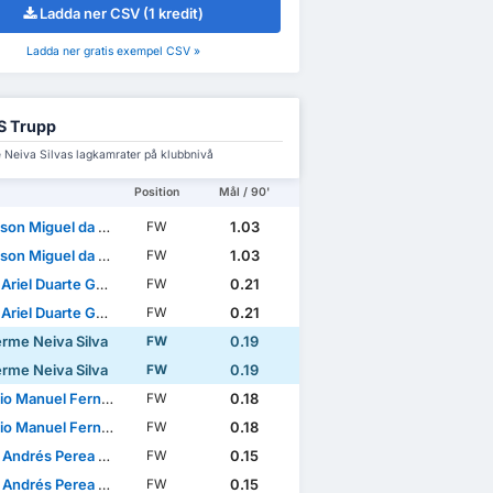
Ladda ner CSV (1 kredit)
Ladda ner gratis exempel CSV »
S Trupp
 Neiva Silvas lagkamrater på klubbnivå
Position
Mål / 90'
n Miguel da Silva
1.03
FW
n Miguel da Silva
1.03
FW
riel Duarte Garcete
0.21
FW
riel Duarte Garcete
0.21
FW
erme Neiva Silva
0.19
FW
erme Neiva Silva
0.19
FW
anuel Fernandes Mendes
0.18
FW
anuel Fernandes Mendes
0.18
FW
ndrés Perea Abonce
0.15
FW
ndrés Perea Abonce
0.15
FW