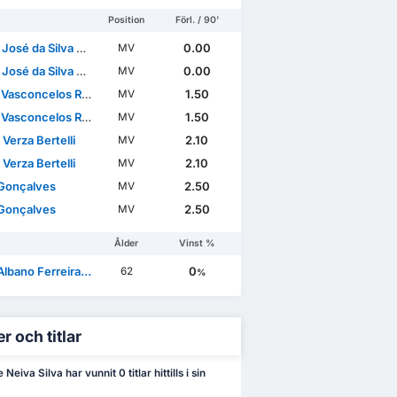
Position
Förl. / 90'
sé da Silva Trigueira
0.00
MV
sé da Silva Trigueira
0.00
MV
Vasconcelos Ramos
1.50
MV
Vasconcelos Ramos
1.50
MV
Verza Bertelli
2.10
MV
Verza Bertelli
2.10
MV
Gonçalves
2.50
MV
Gonçalves
2.50
MV
Ålder
Vinst %
ano Ferreira da Mota
0
62
%
r och titlar
Neiva Silva har vunnit 0 titlar hittills i sin