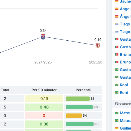
Jaume
Ángel
Ángel
Tiago
Tiago
Gustav
Gustav
Bruno
Bruno
Gusta
Gusta
Roni
Total
Per 90 minuter
Percentil
Roni
2
0.19
81
Försvarare
5
0.48
90
Mateus 
0
0
54
Mateus 
2
0.38
93
Guillem