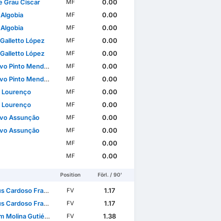
 Grau Ciscar
0.00
MF
 Algobia
0.00
MF
 Algobia
0.00
MF
 Galletto López
0.00
MF
 Galletto López
0.00
MF
o Pinto Mendonça
0.00
MF
o Pinto Mendonça
0.00
MF
 Lourenço
0.00
MF
 Lourenço
0.00
MF
vo Assunção
0.00
MF
vo Assunção
0.00
MF
0.00
MF
0.00
MF
Position
Förl. / 90'
Cardoso Francisco
1.17
FV
Cardoso Francisco
1.17
FV
 Molina Gutiérrez
1.38
FV