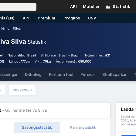
API
Matcher
Statistik
nis (EN)
API
Premium
Prognos
CSV
 Neiva Silva
iva Silva
Statistik
el
Nationalitet :
Brazil
Birthplace :
Brazil - Brazil
Tröjnummer :
#21
01)
Längd :
177cm
Vikt :
70kg
Årslön (euro) :
€50,000
assningar
Dribbling
Kort och foul
Försvar
Straffsparkar
T
4
2022/2023
Ladda n
k
- Guilherme Neiva Silva
Ladda ner 
2025/2026 
och säson
Säsongsstatistik
Karriärstatistik