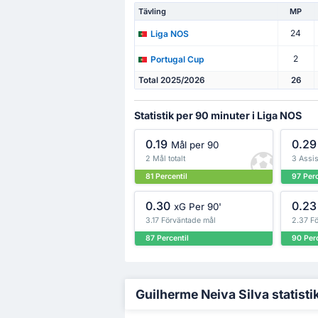
Tävling
MP
24
Liga NOS
2
Portugal Cup
Total 2025/2026
26
Statistik per 90 minuter i Liga NOS
0.19
0.29
Mål per 90
2 Mål totalt
3 Assis
81 Percentil
97 Perc
0.30
0.23
xG Per 90'
3.17 Förväntade mål
2.37 F
87 Percentil
90 Perc
Guilherme Neiva Silva statistik