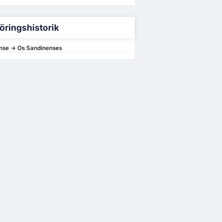
öringshistorik
nse -> Os Sandinenses