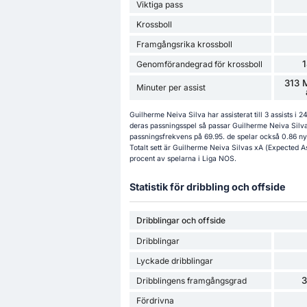
Viktiga pass
Krossboll
Framgångsrika krossboll
Genomförandegrad för krossboll
313 
Minuter per assist
Guilherme Neiva Silva har assisterat till 3 assists i
deras passningsspel så passar Guilherme Neiva Silv
passningsfrekvens på 69.95. de spelar också 0.86 nyc
Totalt sett är Guilherme Neiva Silvas xA (Expected As
procent av spelarna i Liga NOS.
Statistik för dribbling och offside
Dribblingar och offside
Dribblingar
Lyckade dribblingar
Dribblingens framgångsgrad
Fördrivna