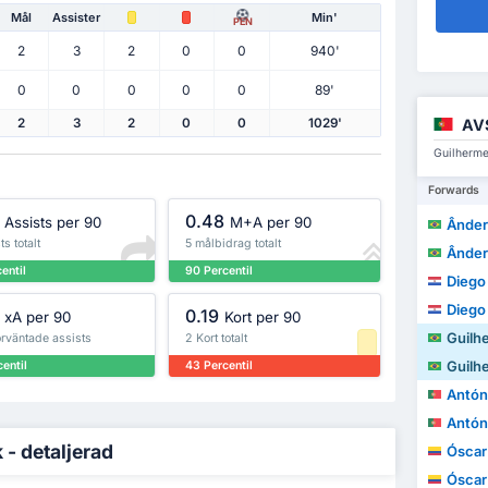
Mål
Assister
Min'
PEN
2
3
2
0
0
940'
0
0
0
0
0
89'
AV
2
3
2
0
0
1029'
Guilherme
Forwards
0.48
Assists per 90
M+A per 90
Ânderso
ts totalt
5 målbidrag totalt
Ânderso
entil
90 Percentil
Diego A
Diego A
0.19
xA per 90
Kort per 90
Guilh
örväntade assists
2 Kort totalt
Guilh
entil
43 Percentil
António M
António M
 - detaljerad
Óscar A
Óscar A