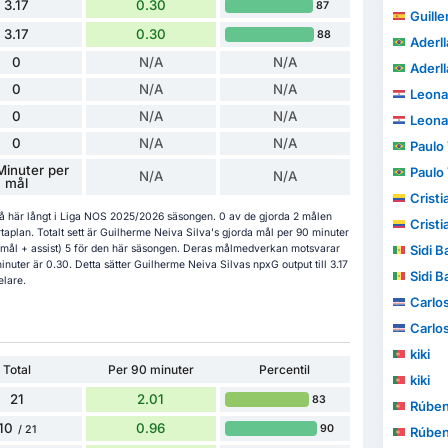
3.17
0.30
87
Guillem
3.17
0.30
88
Aderl
0
N/A
N/A
Aderl
0
N/A
N/A
Leona
0
N/A
N/A
Leona
0
N/A
N/A
Paulo V
inuter per
Paulo V
N/A
N/A
mål
Cristia
så här långt i Liga NOS 2025/2026 säsongen. 0 av de gjorda 2 målen
Cristia
plan. Totalt sett är Guilherme Neiva Silva's gjorda mål per 90 minuter
(mål + assist) 5 för den här säsongen. Deras målmedverkan motsvarar
Sidi B
uter är 0.30. Detta sätter Guilherme Neiva Silvas npxG output till 3.17
Sidi B
elare.
Carlo
Carlo
kiki
Total
Per 90 minuter
Percentil
kiki
21
2.01
83
Rúbe
10
0.96
90
/ 21
Rúbe