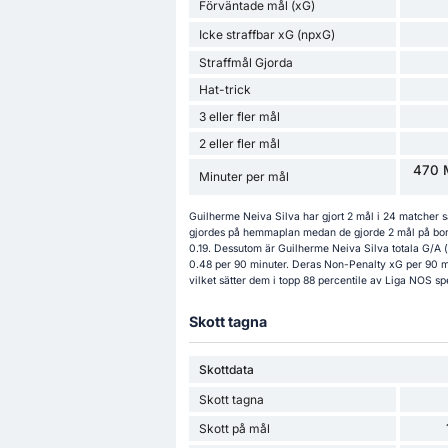
Förväntade mål (xG)
Icke straffbar xG (npxG)
Straffmål Gjorda
Hat-trick
3 eller fler mål
2 eller fler mål
470 M
Minuter per mål
Guilherme Neiva Silva har gjort 2 mål i 24 matcher 
gjordes på hemmaplan medan de gjorde 2 mål på borta
0.19. Dessutom är Guilherme Neiva Silva totala G/A 
0.48 per 90 minuter. Deras Non-Penalty xG per 90 min
vilket sätter dem i topp 88 percentile av Liga NOS sp
Skott tagna
Skottdata
Skott tagna
Skott på mål