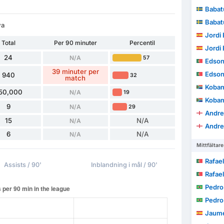
Babat
Babat
va
Jordi E
Total
Per 90 minuter
Percentil
Jordi E
24
N/A
57
Edson J
39 minuter per
Edson J
940
32
match
Kobam
50,000
N/A
19
Kobam
9
N/A
29
Andre
15
N/A
N/A
Andre
6
N/A
N/A
Mittfältare
Rafael Ave
Assists / 90'
Inblandning i mål / 90'
Rafael Ave
Pedro
Pedro
Jaume