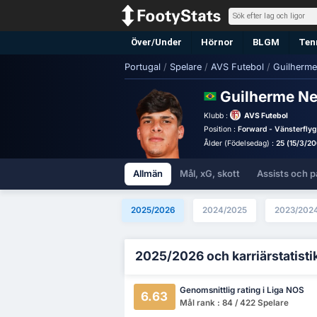
Över/Under
Hörnor
BLGM
Ten
Portugal
/
Spelare
/
AVS Futebol
/
Guilherme
Guilherme Ne
Klubb :
AVS Futebol
Position :
Forward - Vänsterflyg
Ålder (Födelsedag) :
25 (15/3/20
Allmän
Mål, xG, skott
Assists och p
2025/2026
2024/2025
2023/202
2025/2026 och karriärstatisti
Genomsnittlig rating i Liga NOS
6.63
Mål rank : 84 / 422 Spelare