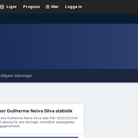
Ligor
Prognos
Mer
Logga in
idigare säsonger
er Guilherme Neiva Silva statistik
alla Guilherme Neiva Silva data från 2022/2023 till
säsong för alla tävlingar. Innehåller säsongstotal
gsgenomsnitt.