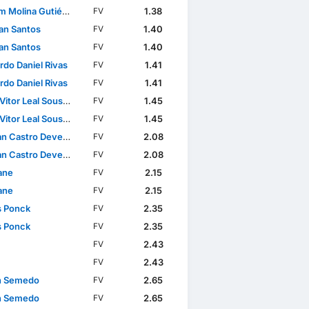
 Molina Gutiérrez
1.38
FV
lan Santos
1.40
FV
lan Santos
1.40
FV
rdo Daniel Rivas
1.41
FV
rdo Daniel Rivas
1.41
FV
itor Leal Sousa Lima
1.45
FV
itor Leal Sousa Lima
1.45
FV
n Castro Devenish
2.08
FV
n Castro Devenish
2.08
FV
ane
2.15
FV
ane
2.15
FV
s Ponck
2.35
FV
s Ponck
2.35
FV
2.43
FV
2.43
FV
n Semedo
2.65
FV
n Semedo
2.65
FV