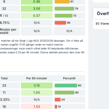
9
0.86
61
32
3.06
79
Överf
6
0.57
72
/ 32
18.75%
N/A
46
SC Viane
Minuter per
N/A
N/A
assist
 24 matcher så här långt i Liga NOS 2025/2026 säsongen. Om vi tittar på
a bollen ungefär 17.50 gånger under en match med en
kelpassningar varje match vilket leder till betydande målchanser.
sists) output 0.23 per 90 minuter. Denna statistik placerar dem över 90
Total
Per 90 minuter
Percentil
33
3.16
90
11
1.05
80
33.33%
N/A
24
16
1.53
10