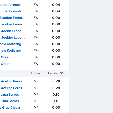
unde Akinsola
0.04
FW
unde Akinsola
0.04
FW
scobar Fernández
0.00
FW
scobar Fernández
0.00
FW
oelder Lobo Mucuana
0.00
FW
oelder Lobo Mucuana
0.00
FW
elo Kodisang
0.00
FW
elo Kodisang
0.00
FW
 Green
0.00
FW
 Green
0.00
FW
Position
Assists / 90'
lino Pereira Pinto Barbosa
0.28
MF
lino Pereira Pinto Barbosa
0.28
MF
 Lima Barros
0.10
MF
 Lima Barros
0.10
MF
 Grau Ciscar
0.00
MF