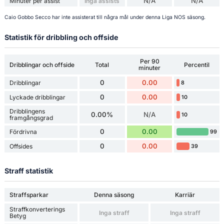
N/A
N/A
Minuter per assist
Inga assists
Caio Gobbo Secco har inte assisterat till några mål under denna Liga NOS säsong.
Statistik för dribbling och offside
Per 90
Dribblingar och offside
Total
Percentil
minuter
0
0.00
Dribblingar
8
0
0.00
Lyckade dribblingar
10
Dribblingens
0.00%
N/A
10
framgångsgrad
0
0.00
Fördrivna
99
0
0.00
Offsides
39
Straff statistik
Straffsparkar
Denna säsong
Karriär
Straffkonverterings
Inga straff
Inga straff
Betyg