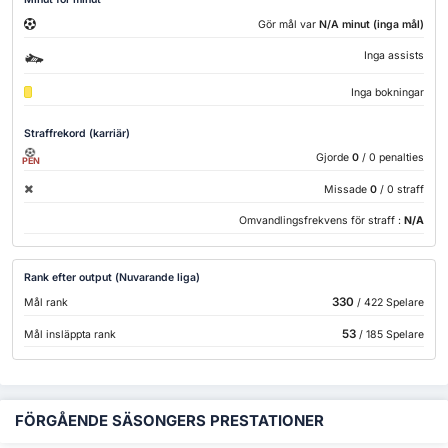
Gör mål var
N/A minut (inga mål)
Inga assists
Inga bokningar
Straffrekord (karriär)
Gjorde
0
/ 0 penalties
PEN
Missade
0
/ 0 straff
Omvandlingsfrekvens för straff :
N/A
Rank efter output (Nuvarande liga)
330
Mål rank
/ 422 Spelare
53
Mål insläppta rank
/ 185 Spelare
FÖRGÅENDE SÄSONGERS PRESTATIONER