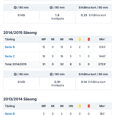
/ 90 min
/ 90 min
Erhållna kort / 90 min
0
Mål
1.8
0.25
Erhållna kort
Insläppta
2014/2015 Säsong
Tävling
MP
Ml
IM
HN
Min'
Serie B
15
0
13
3
2
0
1283'
Serie C
16
0
19
5
1
0
1440'
Total 2014/2015
31
0
32
8
3
0
2723'
/ 90 min
/ 90 min
Erhållna kort / 90 min
0
Mål
0.91
0.14
Erhållna kort
Insläppta
2013/2014 Säsong
Tävling
MP
Ml
IM
HN
Min'
Serie B
2
0
2
0
0
0
180'