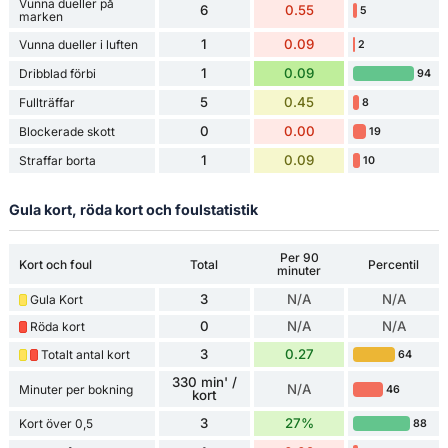
Vunna dueller på
6
0.55
5
marken
1
0.09
Vunna dueller i luften
2
1
0.09
Dribblad förbi
94
5
0.45
Fullträffar
8
0
0.00
Blockerade skott
19
1
0.09
Straffar borta
10
Gula kort, röda kort och foulstatistik
Per 90
Kort och foul
Total
Percentil
minuter
3
N/A
N/A
Gula Kort
0
N/A
N/A
Röda kort
3
0.27
Totalt antal kort
64
330 min' /
N/A
Minuter per bokning
46
kort
3
27%
Kort över 0,5
88