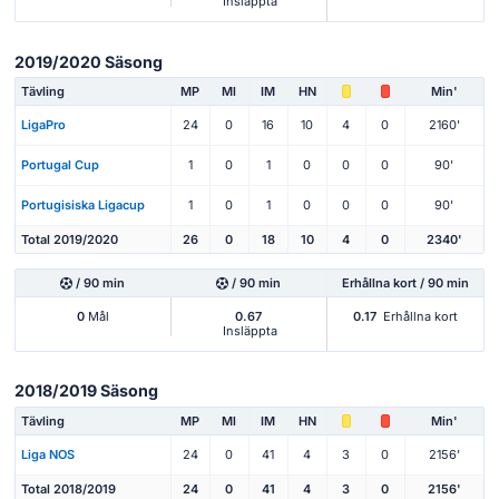
Insläppta
2019/2020 Säsong
Tävling
MP
Ml
IM
HN
Min'
LigaPro
24
0
16
10
4
0
2160'
Portugal Cup
1
0
1
0
0
0
90'
Portugisiska Ligacup
1
0
1
0
0
0
90'
Total 2019/2020
26
0
18
10
4
0
2340'
/ 90 min
/ 90 min
Erhållna kort / 90 min
0
Mål
0.67
0.17
Erhållna kort
Insläppta
2018/2019 Säsong
Tävling
MP
Ml
IM
HN
Min'
Liga NOS
24
0
41
4
3
0
2156'
Total 2018/2019
24
0
41
4
3
0
2156'