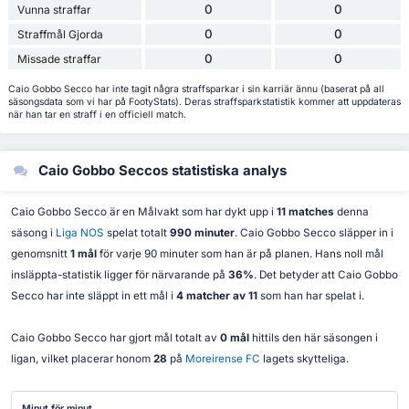
0
0
Vunna straffar
0
0
Straffmål Gjorda
0
0
Missade straffar
Caio Gobbo Secco har inte tagit några straffsparkar i sin karriär ännu (baserat på all
säsongsdata som vi har på FootyStats). Deras straffsparkstatistik kommer att uppdateras
när han tar en straff i en officiell match.
Caio Gobbo Seccos statistiska analys
Caio Gobbo Secco är en Målvakt som har dykt upp i
11 matches
denna
säsong i
Liga NOS
spelat totalt
990 minuter
. Caio Gobbo Secco släpper in i
genomsnitt
1 mål
för varje 90 minuter som han är på planen. Hans noll mål
insläppta-statistik ligger för närvarande på
36%
. Det betyder att Caio Gobbo
Secco har inte släppt in ett mål i
4 matcher av 11
som han har spelat i.
Caio Gobbo Secco har gjort mål totalt av
0 mål
hittils den här säsongen i
ligan, vilket placerar honom
28
på
Moreirense FC
lagets skytteliga.
Minut för minut