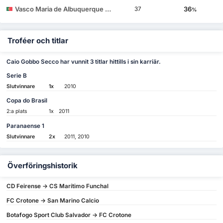
Vasco Maria de Albuquerque Botelho da Costa
36
37
%
Troféer och titlar
Caio Gobbo Secco har vunnit 3 titlar hittills i sin karriär.
Serie B
Slutvinnare
1x
2010
Copa do Brasil
2:a plats
1x
2011
Paranaense 1
Slutvinnare
2x
2011, 2010
Överföringshistorik
CD Feirense -> CS Marítimo Funchal
FC Crotone -> San Marino Calcio
Botafogo Sport Club Salvador -> FC Crotone