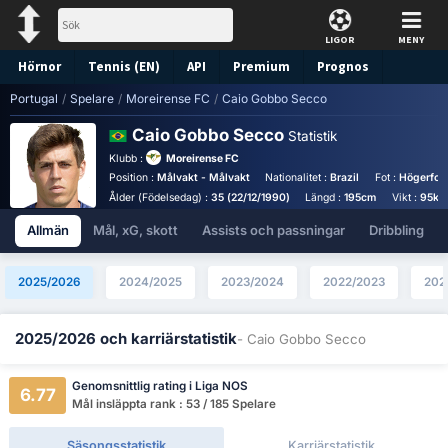
LIGOR
MENY
Hörnor
Tennis (EN)
API
Premium
Prognos
Portugal
/
Spelare
/
Moreirense FC
/
Caio Gobbo Secco
Caio Gobbo Secco
Statistik
Klubb :
Moreirense FC
Position :
Målvakt - Målvakt
Nationalitet :
Brazil
Fot :
Högerfot
Ålder (Födelsedag) :
35 (22/12/1990)
Längd :
195cm
Vikt :
95kg
Allmän
Mål, xG, skott
Assists och passningar
Dribbling
2025/2026
2024/2025
2023/2024
2022/2023
202
2025/2026 och karriärstatistik
- Caio Gobbo Secco
Genomsnittlig rating i Liga NOS
6.77
Mål insläppta rank : 53 / 185 Spelare
Säsongsstatistik
Karriärstatistik