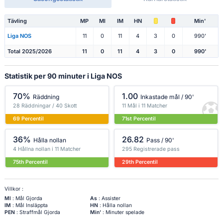
Tävling
MP
Ml
IM
HN
Min'
Liga NOS
11
0
11
4
3
0
990'
Total 2025/2026
11
0
11
4
3
0
990'
Statistik per 90 minuter i Liga NOS
70%
1.00
Räddning
Inkastade mål / 90'
28 Räddningar / 40 Skott
11 Mål i 11 Matcher
69 Percentil
71st Percentil
36%
26.82
Hålla nollan
Pass / 90'
4 Hållna nollan i 11 Matcher
295 Registrerade pass
75th Percentil
29th Percentil
Villkor :
Ml
: Mål Gjorda
As
: Assister
IM
: Mål Insläppta
HN
: Hålla nollan
PEN
: Straffmål Gjorda
Min'
: Minuter spelade