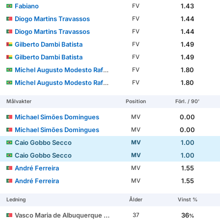
Fabiano
1.43
FV
Diogo Martins Travassos
1.44
FV
Diogo Martins Travassos
1.44
FV
Gilberto Dambi Batista
1.49
FV
Gilberto Dambi Batista
1.49
FV
Michel Augusto Modesto Rafael dos Santos
1.80
FV
Michel Augusto Modesto Rafael dos Santos
1.80
FV
Målvakter
Position
Förl. / 90'
Michael Simões Domingues
0.00
MV
Michael Simões Domingues
0.00
MV
Caio Gobbo Secco
1.00
MV
Caio Gobbo Secco
1.00
MV
André Ferreira
1.55
MV
André Ferreira
1.55
MV
Ledning
Ålder
Vinst %
Vasco Maria de Albuquerque Botelho da Costa
36
37
%