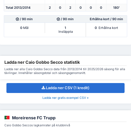
Total 2013/2014
2
0
2
0
0
0
180'
/ 90 min
/ 90 min
Erhållna kort / 90 min
0
Mål
1
0
Erhållna kort
Insläppta
Ladda ner Caio Gobbo Secco statistik
Ladda ner alla Caio Gobbo Secco data från 2013/2014 till 2025/2026 säsong för alla
tävlingar. Innehåller säsongstotal och säsongsgenomsnitt.
Ladda ner CSV (1 kredit)
Ladda ner gratis exempel CSV »
Moreirense FC Trupp
Caio Gobbo Seccos lagkamrater på klubbnivå