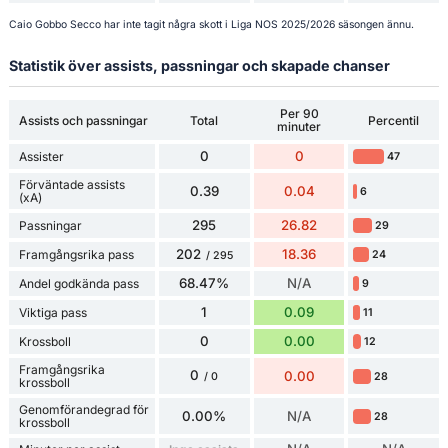
Caio Gobbo Secco har inte tagit några skott i Liga NOS 2025/2026 säsongen ännu.
Statistik över assists, passningar och skapade chanser
Per 90
Assists och passningar
Total
Percentil
minuter
0
0
Assister
47
Förväntade assists
0.39
0.04
6
(xA)
295
26.82
Passningar
29
202
18.36
Framgångsrika pass
24
/ 295
68.47%
N/A
Andel godkända pass
9
1
0.09
Viktiga pass
11
0
0.00
Krossboll
12
Framgångsrika
0
0.00
28
/ 0
krossboll
Genomförandegrad för
0.00%
N/A
28
krossboll