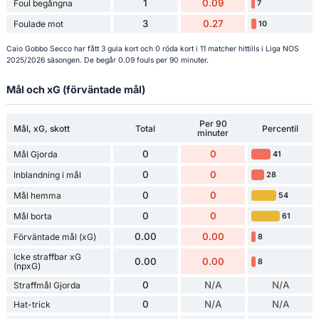
1
0.09
Foul begångna
7
3
0.27
Foulade mot
10
Caio Gobbo Secco har fått 3 gula kort och 0 röda kort i 11 matcher hittills i Liga NOS
2025/2026 säsongen. De begår 0.09 fouls per 90 minuter.
Mål och xG (förväntade mål)
Per 90
Mål, xG, skott
Total
Percentil
minuter
0
0
Mål Gjorda
41
0
0
Inblandning i mål
28
0
0
Mål hemma
54
0
0
Mål borta
61
0.00
0.00
Förväntade mål (xG)
8
Icke straffbar xG
0.00
0.00
8
(npxG)
0
N/A
N/A
Straffmål Gjorda
0
N/A
N/A
Hat-trick