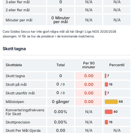
0
N/A
N/A
3 eller fler mål
0
N/A
N/A
2 eller fler mål
0 Minuter
N/A
N/A
Minuter per mål
per mål
Caio Gobbo Secco har inte gjort några mål så här långt i Liga NOS 2025/2026
säsongen. Vi får se hur de presterar i de kommande matcherna.
Skott tagna
Per 90
Skottdata
Total
Percentil
minuter
0
0.00
Skott tagna
7
0
0.00
Skott på mål
16
/ 0
0
0.00
Skott utanför mål
7
/ 0
0 gånger
0.00
Målstolpen
68
Konverteringsfrekvens
0.00%
N/A
40
För Skott
0.00%
N/A
Skottprecision
16
0.00
N/A
N/A
Skott Per Mål Gjorda