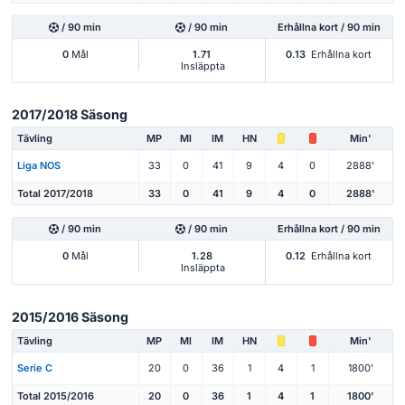
/ 90 min
/ 90 min
Erhållna kort / 90 min
0
Mål
1.71
0.13
Erhållna kort
Insläppta
2017/2018 Säsong
Tävling
MP
Ml
IM
HN
Min'
Liga NOS
33
0
41
9
4
0
2888'
Total 2017/2018
33
0
41
9
4
0
2888'
/ 90 min
/ 90 min
Erhållna kort / 90 min
0
Mål
1.28
0.12
Erhållna kort
Insläppta
2015/2016 Säsong
Tävling
MP
Ml
IM
HN
Min'
Serie C
20
0
36
1
4
1
1800'
Total 2015/2016
20
0
36
1
4
1
1800'