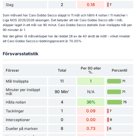
2
0.18
Slag
7
Som målvakt har Caio Gobbo Secco släppt in 11 mål och hållit 4 nollan i 11 matcher i
Liga NOS 2025/2026 säsongen. Det betyder att när Caio Gobbo Secco står i mål,
släpper laget in ett mål var 90 minut. Caio Gobbo Secco statistik över insläppta mål per
90 minuter är 1.
När det gäller rå målvaktsspel har de räddat 28 av de 40 skott de mött - vilket innebär
att Caio Gobbo Secco:s räddningsprocent är 70.00%.
Försvarsstatistik
Per 90 eller
Försvar
Total
Percentil
%.
11
1
Mål Insläppta
71
Minuter per insläppt
90 Min'
N/A
71
mål
4
36%
Hålla nollan
75
1
0.09
Tacklingar
7
0
0.00
Interceptioner
9
8
0.73
Dueller på marken
6