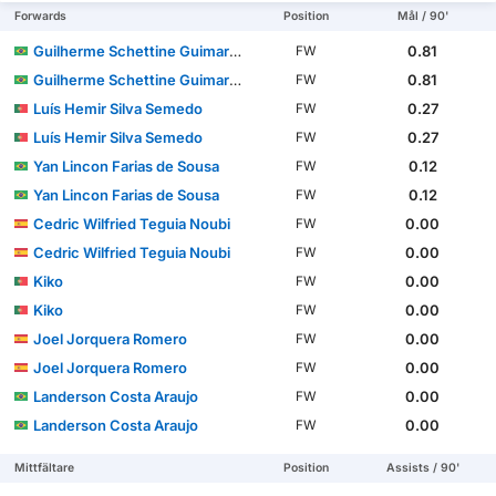
Forwards
Position
Mål / 90'
Guilherme Schettine Guimarães
0.81
FW
Guilherme Schettine Guimarães
0.81
FW
Luís Hemir Silva Semedo
0.27
FW
Luís Hemir Silva Semedo
0.27
FW
Yan Lincon Farias de Sousa
0.12
FW
Yan Lincon Farias de Sousa
0.12
FW
Cedric Wilfried Teguia Noubi
0.00
FW
Cedric Wilfried Teguia Noubi
0.00
FW
Kiko
0.00
FW
Kiko
0.00
FW
Joel Jorquera Romero
0.00
FW
Joel Jorquera Romero
0.00
FW
Landerson Costa Araujo
0.00
FW
Landerson Costa Araujo
0.00
FW
Mittfältare
Position
Assists / 90'