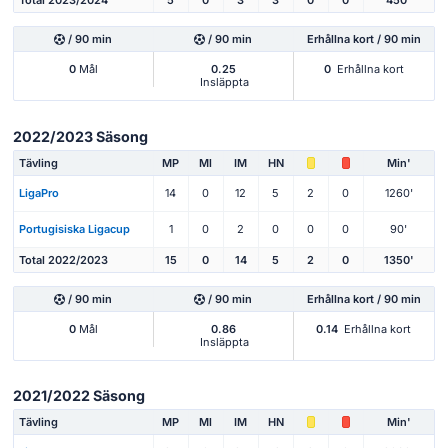
/ 90 min
/ 90 min
Erhållna kort / 90 min
0
Mål
0.25
0
Erhållna kort
Insläppta
2022/2023 Säsong
Tävling
MP
Ml
IM
HN
Min'
LigaPro
14
0
12
5
2
0
1260'
Portugisiska Ligacup
1
0
2
0
0
0
90'
Total 2022/2023
15
0
14
5
2
0
1350'
/ 90 min
/ 90 min
Erhållna kort / 90 min
0
Mål
0.86
0.14
Erhållna kort
Insläppta
2021/2022 Säsong
Tävling
MP
Ml
IM
HN
Min'