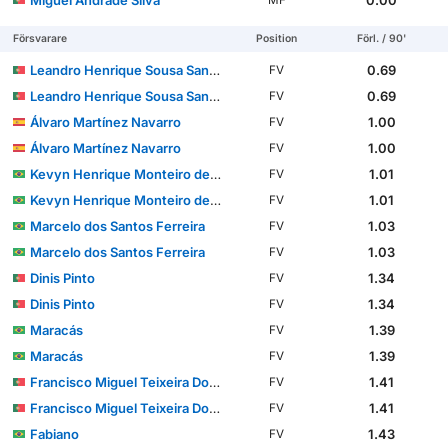
Miguel Andrade Silva
0.00
MF
Försvarare
Position
Förl. / 90'
Leandro Henrique Sousa Santos
0.69
FV
Leandro Henrique Sousa Santos
0.69
FV
Álvaro Martínez Navarro
1.00
FV
Álvaro Martínez Navarro
1.00
FV
Kevyn Henrique Monteiro de Souza
1.01
FV
Kevyn Henrique Monteiro de Souza
1.01
FV
Marcelo dos Santos Ferreira
1.03
FV
Marcelo dos Santos Ferreira
1.03
FV
Dinis Pinto
1.34
FV
Dinis Pinto
1.34
FV
Maracás
1.39
FV
Maracás
1.39
FV
Francisco Miguel Teixeira Domingues
1.41
FV
Francisco Miguel Teixeira Domingues
1.41
FV
Fabiano
1.43
FV