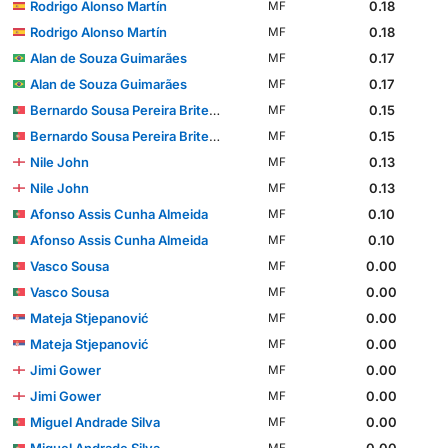
Rodrigo Alonso Martín
0.18
MF
Rodrigo Alonso Martín
0.18
MF
Alan de Souza Guimarães
0.17
MF
Alan de Souza Guimarães
0.17
MF
Bernardo Sousa Pereira Brites Martins
0.15
MF
Bernardo Sousa Pereira Brites Martins
0.15
MF
Nile John
0.13
MF
Nile John
0.13
MF
Afonso Assis Cunha Almeida
0.10
MF
Afonso Assis Cunha Almeida
0.10
MF
Vasco Sousa
0.00
MF
Vasco Sousa
0.00
MF
Mateja Stjepanović
0.00
MF
Mateja Stjepanović
0.00
MF
Jimi Gower
0.00
MF
Jimi Gower
0.00
MF
Miguel Andrade Silva
0.00
MF