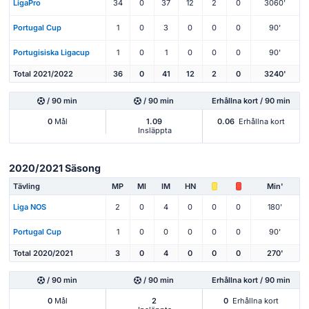
LigaPro
34
0
37
12
2
0
3060'
Portugal Cup
1
0
3
0
0
0
90'
Portugisiska Ligacup
1
0
1
0
0
0
90'
Total 2021/2022
36
0
41
12
2
0
3240'
/ 90 min
/ 90 min
Erhållna kort / 90 min
0
Mål
1.09
0.06
Erhållna kort
Insläppta
2020/2021 Säsong
Tävling
MP
Ml
IM
HN
Min'
Liga NOS
2
0
4
0
0
0
180'
Portugal Cup
1
0
0
0
0
0
90'
Total 2020/2021
3
0
4
0
0
0
270'
/ 90 min
/ 90 min
Erhållna kort / 90 min
0
Mål
2
0
Erhållna kort