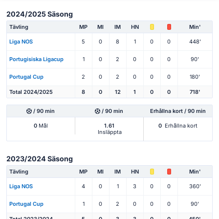
2024/2025 Säsong
Tävling
MP
Ml
IM
HN
Min'
Liga NOS
5
0
8
1
0
0
448'
Portugisiska Ligacup
1
0
2
0
0
0
90'
Portugal Cup
2
0
2
0
0
0
180'
Total 2024/2025
8
0
12
1
0
0
718'
/ 90 min
/ 90 min
Erhållna kort / 90 min
0
Mål
1.61
0
Erhållna kort
Insläppta
2023/2024 Säsong
Tävling
MP
Ml
IM
HN
Min'
Liga NOS
4
0
1
3
0
0
360'
Portugal Cup
1
0
2
0
0
0
90'
Total 2023/2024
5
0
3
3
0
0
450'