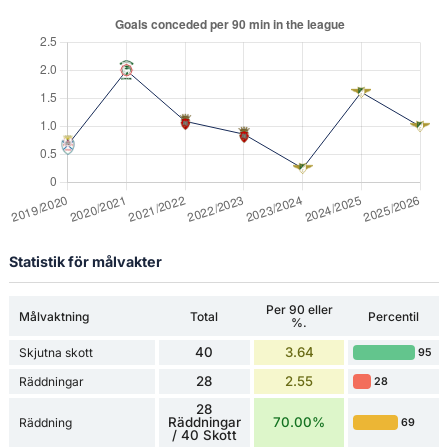
Statistik för målvakter
Per 90 eller
Målvaktning
Total
Percentil
%.
40
3.64
Skjutna skott
95
28
2.55
Räddningar
28
28
Räddningar
70.00%
Räddning
69
/ 40 Skott