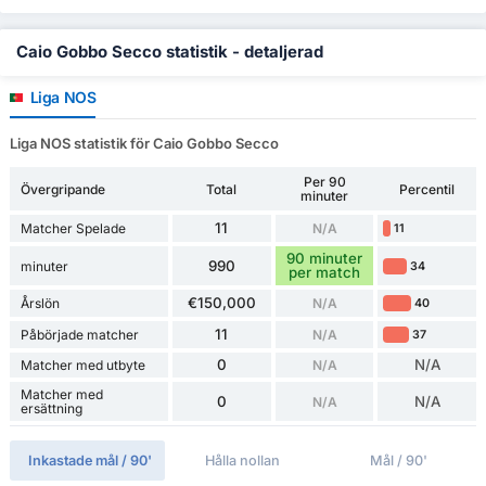
Caio Gobbo Secco statistik - detaljerad
Liga NOS
Liga NOS statistik för Caio Gobbo Secco
Per 90
Övergripande
Total
Percentil
minuter
11
Matcher Spelade
N/A
11
90 minuter
990
minuter
34
per match
€150,000
Årslön
N/A
40
11
Påbörjade matcher
N/A
37
0
N/A
Matcher med utbyte
N/A
Matcher med
0
N/A
N/A
ersättning
Inkastade mål / 90'
Hålla nollan
Mål / 90'