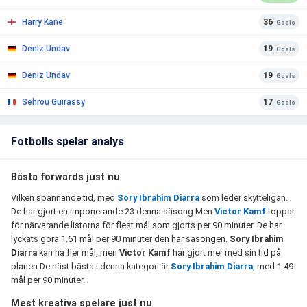
Harry Kane
36
Goals
Deniz Undav
19
Goals
Deniz Undav
19
Goals
Sehrou Guirassy
17
Goals
Fotbolls spelar analys
Bästa forwards just nu
Vilken spännande tid, med
Sory Ibrahim Diarra
som leder skytteligan.
De har gjort en imponerande 23 denna säsong.Men
Victor Kamf
toppar
för närvarande listorna för flest mål som gjorts per 90 minuter. De har
lyckats göra 1.61 mål per 90 minuter den här säsongen.
Sory Ibrahim
Diarra
kan ha fler mål, men
Victor Kamf
har gjort mer med sin tid på
planen.De näst bästa i denna kategori är
Sory Ibrahim Diarra
, med 1.49
mål per 90 minuter.
Mest kreativa spelare just nu