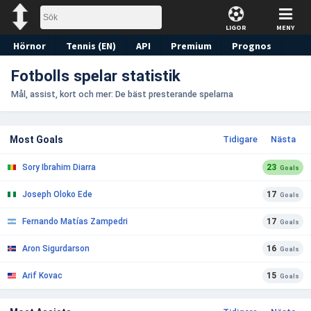
LIGOR
MENY
Hörnor
Tennis (EN)
API
Premium
Prognos
Fotbolls spelar statistik
Mål, assist, kort och mer: De bäst presterande spelarna
Most Goals
Tidigare
Nästa
Sory Ibrahim Diarra
23
Goals
Joseph Oloko Ede
17
Goals
Fernando Matías Zampedri
17
Goals
Aron Sigurdarson
16
Goals
Arif Kovac
15
Goals