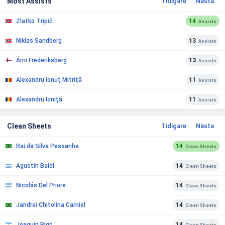
Most Assists
Tidigare
Nästa
Zlatko Tripić
14
Assists
Niklas Sandberg
13
Assists
Árni Frederiksberg
13
Assists
Alexandru Ionuț Mitriță
11
Assists
Alexandru Ioniţă
11
Assists
Clean Sheets
Tidigare
Nästa
Rai da Silva Pessanha
14
Clean Sheets
Agustín Baldi
14
Clean Sheets
Nicolás Del Priore
14
Clean Sheets
Jandrei Chitolina Carniel
14
Clean Sheets
Joaquín Bigo
14