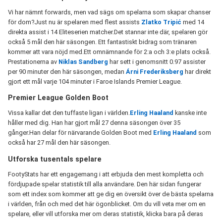
Vi har nämnt forwards, men vad sägs om spelarna som skapar chanser
för dom?Just nu är spelaren med flest assists
Zlatko Tripić
med 14
direkta assist i 14 Eliteserien matcher.Det stannar inte där, spelaren gör
också 5 mål den här säsongen. Ett fantastiskt bidrag som tränaren
kommer att vara nöjd med.Ett omnämnande för 2:a och 3:e plats också.
Prestationerna av
Niklas Sandberg
har sett i genomsnitt 0.97 assister
per 90 minuter den här säsongen, medan
Árni Frederiksberg
har direkt
gjort ett mål varje 104 minuter i Faroe Islands Premier League.
Premier League Golden Boot
Vissa kallar det den tuffaste ligan i världen.
Erling Haaland
kanske inte
håller med dig. Han har gjort mål 27 denna säsongen över 35
gånger.Han delar för närvarande Golden Boot med
Erling Haaland
som
också har 27 mål den här säsongen.
Utforska tusentals spelare
FootyStats har ett engagemang i att erbjuda den mest kompletta och
fördjupade spelar statistik till alla användare. Den här sidan fungerar
som ett index som kommer att ge dig en översikt över de bästa spelarna
i världen, från och med det här ögonblicket. Om du vill veta mer om en
spelare, eller vill utforska mer om deras statistik, klicka bara på deras