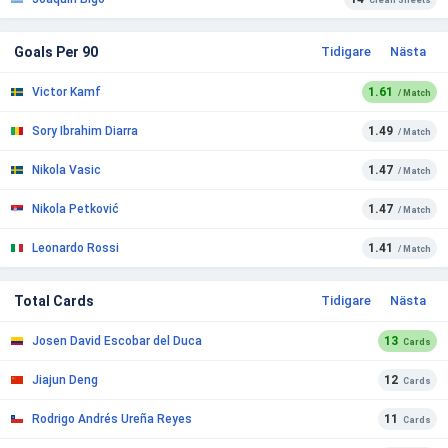
Clean Sheets
Goals Per 90
Tidigare
Nästa
Victor Kamf
1.61
/ Match
Sory Ibrahim Diarra
1.49
/ Match
Nikola Vasic
1.47
/ Match
Nikola Petković
1.47
/ Match
Leonardo Rossi
1.41
/ Match
Total Cards
Tidigare
Nästa
Josen David Escobar del Duca
13
Cards
Jiajun Deng
12
Cards
Rodrigo Andrés Ureña Reyes
11
Cards