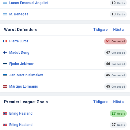
Lucas Emanuel Angelini
10
Cards
M. Benegas
10
Cards
Worst Defenders
Tidigare
Nästa
Pierre Lurot
51
Conceded
Madut Deng
47
Conceded
Fjodor Jekimov
46
Conceded
Jan-Martin Klimakov
45
Conceded
Mārtiņš Lormanis
45
Conceded
Premier League: Goals
Tidigare
Nästa
Erling Haaland
27
Goals
Erling Haaland
27
Goals