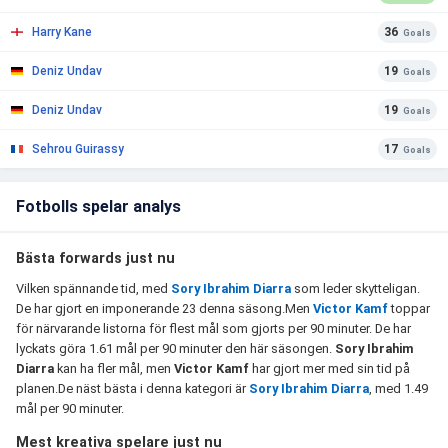
Harry Kane
36
Goals
Deniz Undav
19
Goals
Deniz Undav
19
Goals
Sehrou Guirassy
17
Goals
Fotbolls spelar analys
Bästa forwards just nu
Vilken spännande tid, med
Sory Ibrahim Diarra
som leder skytteligan.
De har gjort en imponerande 23 denna säsong.Men
Victor Kamf
toppar
för närvarande listorna för flest mål som gjorts per 90 minuter. De har
lyckats göra 1.61 mål per 90 minuter den här säsongen.
Sory Ibrahim
Diarra
kan ha fler mål, men
Victor Kamf
har gjort mer med sin tid på
planen.De näst bästa i denna kategori är
Sory Ibrahim Diarra
, med 1.49
mål per 90 minuter.
Mest kreativa spelare just nu