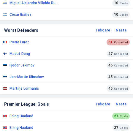
Miguel Alejandro Villoldo Rueda
10
Cards
César Ibáñez
10
Cards
Worst Defenders
Tidigare
Nästa
Pierre Lurot
51
Conceded
Madut Deng
47
Conceded
Fjodor Jekimov
46
Conceded
Jan-Martin Klimakov
45
Conceded
Mārtiņš Lormanis
45
Conceded
Premier League: Goals
Tidigare
Nästa
Erling Haaland
27
Goals
Erling Haaland
27
Goals