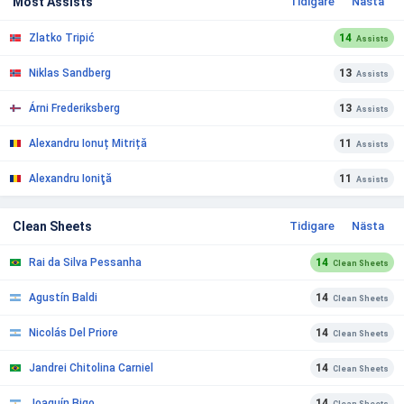
Most Assists
Tidigare
Nästa
Zlatko Tripić
14
Assists
Niklas Sandberg
13
Assists
Árni Frederiksberg
13
Assists
Alexandru Ionuț Mitriță
11
Assists
Alexandru Ioniţă
11
Assists
Clean Sheets
Tidigare
Nästa
Rai da Silva Pessanha
14
Clean Sheets
Agustín Baldi
14
Clean Sheets
Nicolás Del Priore
14
Clean Sheets
Jandrei Chitolina Carniel
14
Clean Sheets
Joaquín Bigo
14