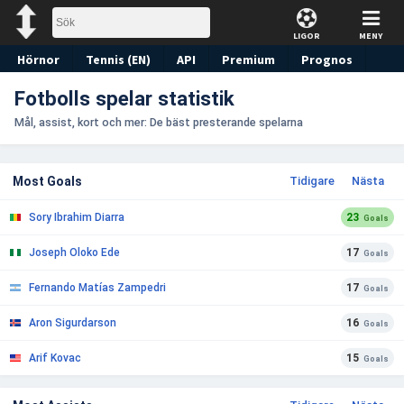
LIGOR
MENY
Hörnor
Tennis (EN)
API
Premium
Prognos
Fotbolls spelar statistik
Mål, assist, kort och mer: De bäst presterande spelarna
Most Goals
Tidigare
Nästa
Sory Ibrahim Diarra
23
Goals
Joseph Oloko Ede
17
Goals
Fernando Matías Zampedri
17
Goals
Aron Sigurdarson
16
Goals
Arif Kovac
15
Goals