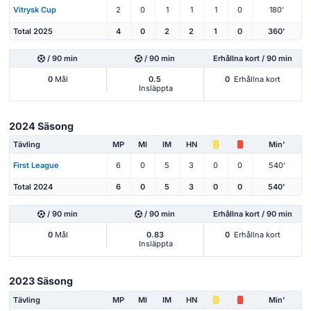
Vitrysk Cup
2
0
1
1
1
0
180'
Total 2025
4
0
2
2
1
0
360'
/ 90 min
/ 90 min
Erhållna kort / 90 min
0
Mål
0.5
0
Erhållna kort
Insläppta
2024 Säsong
Tävling
MP
Ml
IM
HN
Min'
First League
6
0
5
3
0
0
540'
Total 2024
6
0
5
3
0
0
540'
/ 90 min
/ 90 min
Erhållna kort / 90 min
0
Mål
0.83
0
Erhållna kort
Insläppta
2023 Säsong
Tävling
MP
Ml
IM
HN
Min'