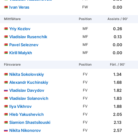
Ivan Veras
0.00
FW
Mittfältare
Position
Assists / 90'
Yriy Kozlov
0.26
MF
Vladislav Rusenchik
0.13
MF
Pavel Seleznev
0.00
MF
Kirill Malykh
0.00
MF
Försvarare
Position
Förl. / 90'
Nikita Sokolovskiy
1.34
FV
Alexandr Kuchinskiy
1.68
FV
Vladislav Davydov
1.82
FV
Vladislav Solanovich
1.83
FV
Ilya Vikhrov
1.88
FV
Hleb Yakushevich
2.05
FV
Siamion Shastsilouski
2.13
FV
Nikita Nikonorov
2.57
FV