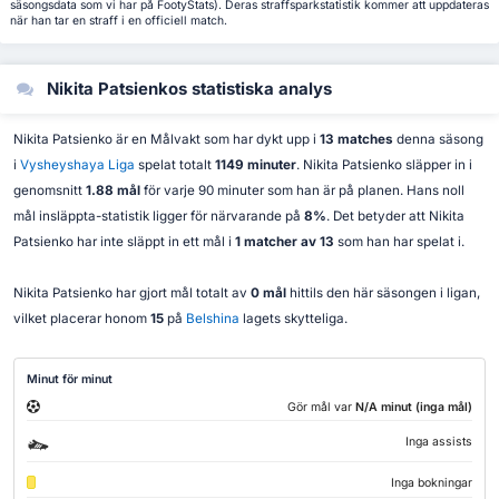
säsongsdata som vi har på FootyStats). Deras straffsparkstatistik kommer att uppdateras
när han tar en straff i en officiell match.
Nikita Patsienkos statistiska analys
Nikita Patsienko är en Målvakt som har dykt upp i
13 matches
denna säsong
i
Vysheyshaya Liga
spelat totalt
1149 minuter
. Nikita Patsienko släpper in i
genomsnitt
1.88 mål
för varje 90 minuter som han är på planen. Hans noll
mål insläppta-statistik ligger för närvarande på
8%
. Det betyder att Nikita
Patsienko har inte släppt in ett mål i
1 matcher av 13
som han har spelat i.
Nikita Patsienko har gjort mål totalt av
0 mål
hittils den här säsongen i ligan,
vilket placerar honom
15
på
Belshina
lagets skytteliga.
Minut för minut
Gör mål var
N/A minut (inga mål)
Inga assists
Inga bokningar