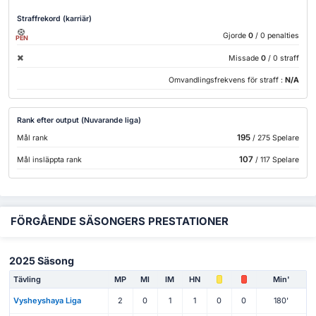
Straffrekord (karriär)
Gjorde
0
/ 0 penalties
PEN
Missade
0
/ 0 straff
Omvandlingsfrekvens för straff :
N/A
Rank efter output (Nuvarande liga)
195
Mål rank
/ 275 Spelare
107
Mål insläppta rank
/ 117 Spelare
FÖRGÅENDE SÄSONGERS PRESTATIONER
2025 Säsong
Tävling
MP
Ml
IM
HN
Min'
Vysheyshaya Liga
2
0
1
1
0
0
180'