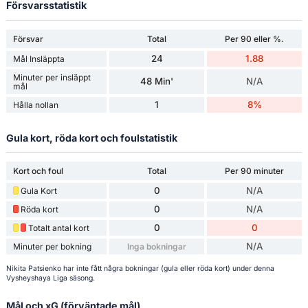
Försvarsstatistik
Försvar
Total
Per 90 eller %.
24
1.88
Mål Insläppta
Minuter per insläppt
48 Min'
N/A
mål
1
8%
Hålla nollan
Gula kort, röda kort och foulstatistik
Kort och foul
Total
Per 90 minuter
0
N/A
Gula Kort
0
N/A
Röda kort
0
0
Totalt antal kort
N/A
Minuter per bokning
Inga bokningar
Nikita Patsienko har inte fått några bokningar (gula eller röda kort) under denna
Vysheyshaya Liga säsong.
Mål och xG (förväntade mål)