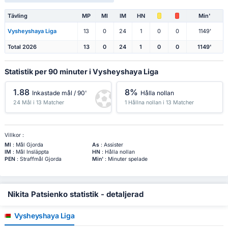
Tävling
MP
Ml
IM
HN
Min'
Vysheyshaya Liga
13
0
24
1
0
0
1149'
Total 2026
13
0
24
1
0
0
1149'
Statistik per 90 minuter i Vysheyshaya Liga
1.88
8%
Inkastade mål / 90'
Hålla nollan
24 Mål i 13 Matcher
1 Hållna nollan i 13 Matcher
Villkor :
Ml
: Mål Gjorda
As
: Assister
IM
: Mål Insläppta
HN
: Hålla nollan
PEN
: Straffmål Gjorda
Min'
: Minuter spelade
Nikita Patsienko statistik - detaljerad
Vysheyshaya Liga