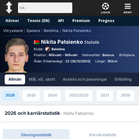
LIGOR
MENY
Hörnor
Tennis (EN)
API
Premium
Prognos
Vitryssland
/
Spelare
/
Belshina
/
Nikita Patsienko
Nikita Patsienko
Statistik
Klubb :
Belshina
Position :
Målvakt - Målvakt
Nationalitet :
Belarus
Birthplace :
B
Ålder (Födelsedag) :
23 (28/12/2002)
Längd :
192cm
Allmän
Mål, xG, skott
Assists och passningar
Dribbling
2026
2025
2024
2022/2023
2021
2020
2026 och karriärstatistik
- Nikita Patsienko
Säsongsstatistik
Karriärstatistik