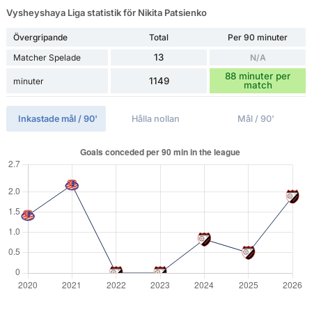
Vysheyshaya Liga statistik för Nikita Patsienko
Övergripande
Total
Per 90 minuter
13
Matcher Spelade
N/A
88 minuter per
1149
minuter
match
Inkastade mål / 90'
Hålla nollan
Mål / 90'