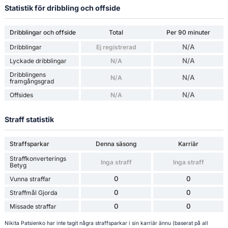
Statistik för dribbling och offside
Dribblingar och offside
Total
Per 90 minuter
N/A
Dribblingar
Ej registrerad
N/A
Lyckade dribblingar
N/A
Dribblingens
N/A
N/A
framgångsgrad
N/A
Offsides
N/A
Straff statistik
Straffsparkar
Denna säsong
Karriär
Straffkonverterings
Inga straff
Inga straff
Betyg
0
0
Vunna straffar
0
0
Straffmål Gjorda
0
0
Missade straffar
Nikita Patsienko har inte tagit några straffsparkar i sin karriär ännu (baserat på all