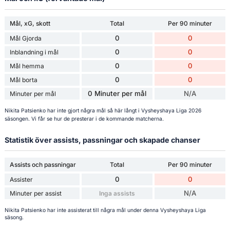
Mål, xG, skott
Total
Per 90 minuter
0
0
Mål Gjorda
0
0
Inblandning i mål
0
0
Mål hemma
0
0
Mål borta
0 Minuter per mål
N/A
Minuter per mål
Nikita Patsienko har inte gjort några mål så här långt i Vysheyshaya Liga 2026
säsongen. Vi får se hur de presterar i de kommande matcherna.
Statistik över assists, passningar och skapade chanser
Assists och passningar
Total
Per 90 minuter
0
0
Assister
N/A
Minuter per assist
Inga assists
Nikita Patsienko har inte assisterat till några mål under denna Vysheyshaya Liga
säsong.