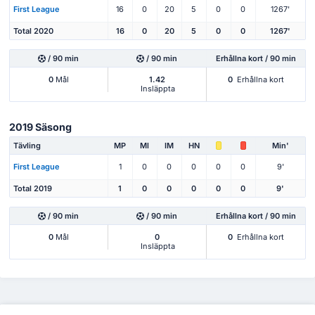
First League
16
0
20
5
0
0
1267'
Total 2020
16
0
20
5
0
0
1267'
/ 90 min
/ 90 min
Erhållna kort / 90 min
0
Mål
1.42
0
Erhållna kort
Insläppta
2019 Säsong
Tävling
MP
Ml
IM
HN
Min'
First League
1
0
0
0
0
0
9'
Total 2019
1
0
0
0
0
0
9'
/ 90 min
/ 90 min
Erhållna kort / 90 min
0
Mål
0
0
Erhållna kort
Insläppta