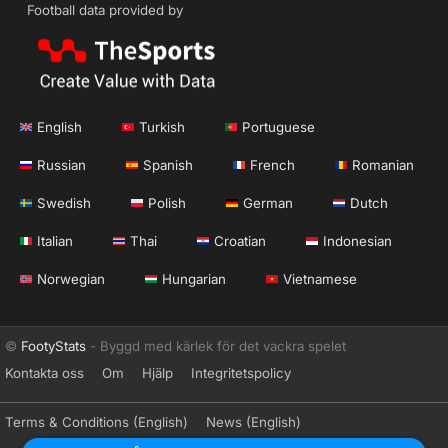
Football data provided by
English
Turkish
Portuguese
Russian
Spanish
French
Romanian
Swedish
Polish
German
Dutch
Italian
Thai
Croatian
Indonesian
Norwegian
Hungarian
Vietnamese
©
FootyStats
- Byggd med kärlek för det vackra spelet
Kontakta oss
Om
Hjälp
Integritetspolicy
Terms & Conditions (English)
News (English)