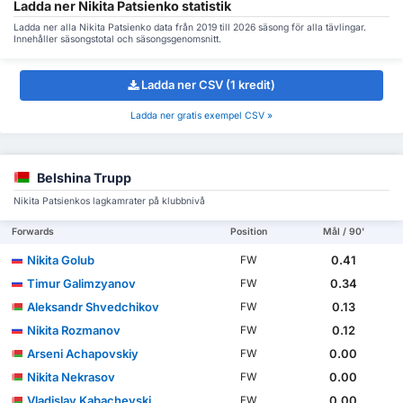
Ladda ner Nikita Patsienko statistik
Ladda ner alla Nikita Patsienko data från 2019 till 2026 säsong för alla tävlingar.
Innehåller säsongstotal och säsongsgenomsnitt.
Ladda ner CSV (1 kredit)
Ladda ner gratis exempel CSV »
Belshina Trupp
Nikita Patsienkos lagkamrater på klubbnivå
Forwards
Position
Mål / 90'
Nikita Golub
0.41
FW
Timur Galimzyanov
0.34
FW
Aleksandr Shvedchikov
0.13
FW
Nikita Rozmanov
0.12
FW
Arseni Achapovskiy
0.00
FW
Nikita Nekrasov
0.00
FW
Vladislav Kabachevski
0.00
FW