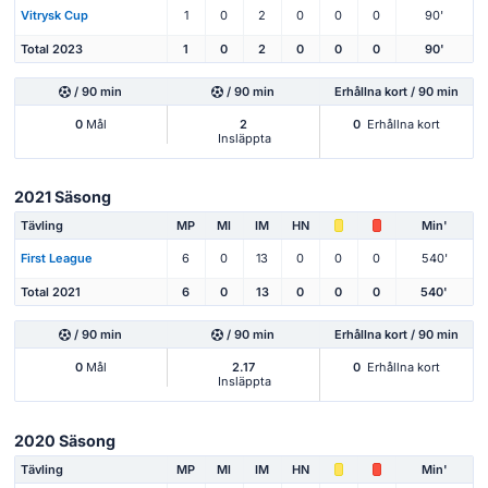
Vitrysk Cup
1
0
2
0
0
0
90'
Total 2023
1
0
2
0
0
0
90'
/ 90 min
/ 90 min
Erhållna kort / 90 min
0
Mål
2
0
Erhållna kort
Insläppta
2021 Säsong
Tävling
MP
Ml
IM
HN
Min'
First League
6
0
13
0
0
0
540'
Total 2021
6
0
13
0
0
0
540'
/ 90 min
/ 90 min
Erhållna kort / 90 min
0
Mål
2.17
0
Erhållna kort
Insläppta
2020 Säsong
Tävling
MP
Ml
IM
HN
Min'